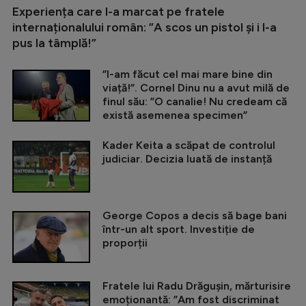
Experiența care l-a marcat pe fratele
internaționalului român: ”A scos un pistol și i l-a
pus la tâmplă!”
”I-am făcut cel mai mare bine din
viață!”. Cornel Dinu nu a avut milă de
finul său: ”O canalie! Nu credeam că
există asemenea specimen”
Kader Keita a scăpat de controlul
judiciar. Decizia luată de instanță
George Copos a decis să bage bani
într-un alt sport. Investiție de
proporții
Fratele lui Radu Drăgușin, mărturisire
emoționantă: ”Am fost discriminat