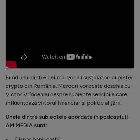
Natație
Formula 1
Gimnastică
Auto
Rugby
Ciclism
Alte sporturi
Fiind unul dintre cei mai vocali susținători ai pieței
crypto din România, Mercori vorbește deschis cu
JO 2024
Victor Vrînceanu despre subiecte sensibile care
JO 2026
influențează viitorul financiar și politic al țării.
Unele dintre subiectele abordate în podcastul I
AM MEDIA sunt:
Dispar banii cash?