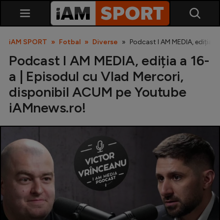
iAM SPORT
Fotbal
Diverse
Podcast I AM MEDIA, ediția a
Podcast I AM MEDIA, ediția a 16-
a | Episodul cu Vlad Mercori,
disponibil ACUM pe Youtube
iAMnews.ro!
SuperLiga
Liga 2
Cupa României
Echipa Națională
U21
Fotbal feminin