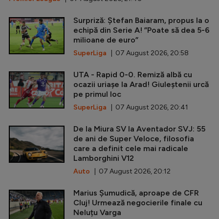
Surpriză: Ștefan Baiaram, propus la o
echipă din Serie A! ”Poate să dea 5-6
milioane de euro”
SuperLiga
| 07 August 2026, 20:58
UTA - Rapid 0-0. Remiză albă cu
ocazii uriașe la Arad! Giuleștenii urcă
pe primul loc
SuperLiga
| 07 August 2026, 20:41
De la Miura SV la Aventador SVJ: 55
de ani de Super Veloce, filosofia
care a definit cele mai radicale
Lamborghini V12
Auto
| 07 August 2026, 20:12
Marius Șumudică, aproape de CFR
Cluj! Urmează negocierile finale cu
Neluțu Varga