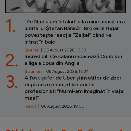
1.
”Pe Nadia am întâlnit-o la mine acasă, era
iubita lui Ștefan Bănică”. Brokerul fugar
povestește reacția ”Zeiței” când i-a
intrat în baie
Special
| 06 August 2026, 19:59
2.
Incredibil! Ce salariu încasează Coubiș în
a liga a doua din Anglia
Stranieri
| 05 August 2026, 12:34
3.
A fost șofer de Uber și însoțitor de zbor
după ce a renunțat la sportul
profesionist: ”Nu mi-am imaginat în viața
mea!”
Inedit
| 06 August 2026, 19:00