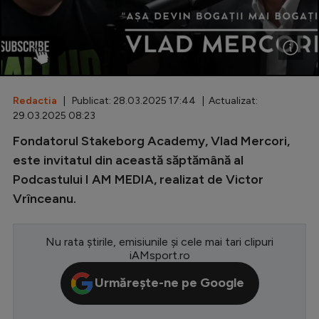
Special
Diverse
Inedit
Redactia
| Publicat: 28.03.2025 17:44 | Actualizat:
Clasamente
29.03.2025 08:23
Fondatorul Stakeborg Academy, Vlad Mercori,
este invitatul din această săptămână al
Podcastului I AM MEDIA, realizat de Victor
Champions League
Vrînceanu.
Europa League
Conference League
Nu rata știrile, emisiunile și cele mai tari clipuri
iAMsport.ro
CM 2026
Urmărește-ne pe Google
Premier League
LaLiga