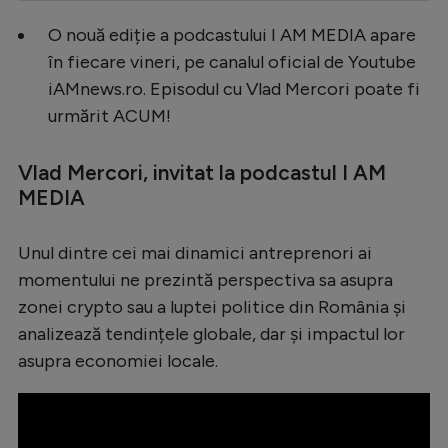
Serie A
O nouă ediție a podcastului I AM MEDIA apare
în fiecare vineri, pe canalul oficial de Youtube
Bundesliga
iAMnews.ro. Episodul cu Vlad Mercori poate fi
Ligue 1
urmărit ACUM!
Campionate
Vlad Mercori, invitat la podcastul I AM
Starurile fotbalului
MEDIA
EURO 2024
Stranieri
Unul dintre cei mai dinamici antreprenori ai
momentului ne prezintă perspectiva sa asupra
Clasamente
zonei crypto sau a luptei politice din România și
analizează tendințele globale, dar și impactul lor
asupra economiei locale.
Tenis
Handbal