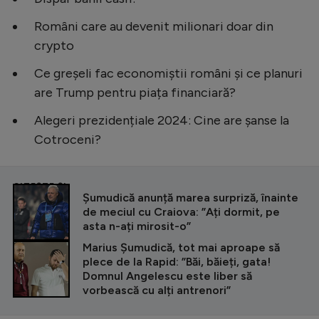
Intră în cont
Români care au devenit milionari doar din
Creează cont
crypto
Ce greșeli fac economiștii români și ce planuri
are Trump pentru piața financiară?
Alegeri prezidențiale 2024: Cine are șanse la
Cotroceni?
CITEȘTE ȘI
Șumudică anunță marea surpriză, înainte
de meciul cu Craiova: ”Ați dormit, pe
asta n-ați mirosit-o”
Marius Șumudică, tot mai aproape să
plece de la Rapid: ”Băi, băieți, gata!
Domnul Angelescu este liber să
vorbească cu alți antrenori”