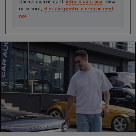
Dacă ai deja un cont,
intră în cont aici
. Daca
nu ai cont,
click aici pentru a crea un cont
nou
.