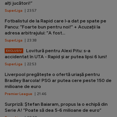
alți jucători!”
SuperLiga
| 23:57
Fotbalistul de la Rapid care l-a dat pe spate pe
Pancu: ”Foarte bun pentru noi!” + Acuzații la
adresa arbitrajului: ”A fost...
SuperLiga
| 23:38
Lovitură pentru Alexi Pitu: s-a
EXCLUSIV
accidentat în UTA - Rapid și ar putea lipsi 6 luni!
SuperLiga
| 22:53
Liverpool pregătește o ofertă uriașă pentru
Bradley Barcola! PSG ar putea cere peste 150 de
milioane de euro
Premier League
| 21:46
Surpriză: Ștefan Baiaram, propus la o echipă din
Serie A! ”Poate să dea 5-6 milioane de euro”