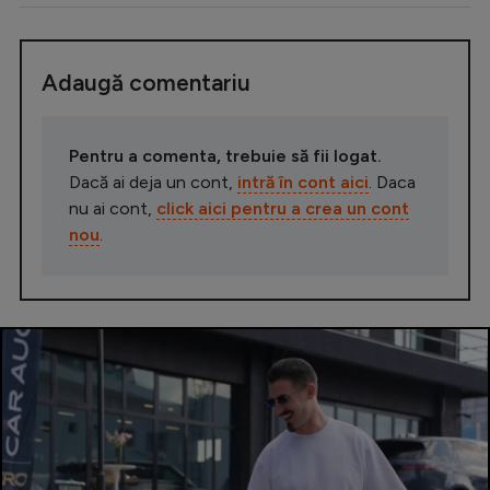
Adaugă comentariu
Pentru a comenta, trebuie să fii logat.
Dacă ai deja un cont,
intră în cont aici
. Daca
nu ai cont,
click aici pentru a crea un cont
nou
.