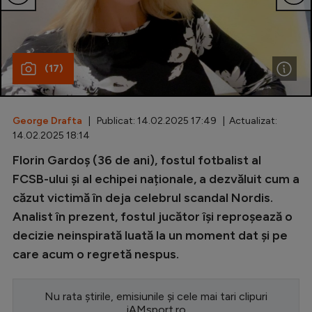
Special
Diverse
(17)
Inedit
Clasamente
George Drafta
| Publicat: 14.02.2025 17:49 | Actualizat:
14.02.2025 18:14
Florin Gardoș (36 de ani), fostul fotbalist al
Champions League
FCSB-ului și al echipei naționale, a dezvăluit cum a
căzut victimă în deja celebrul scandal Nordis.
Europa League
Analist în prezent, fostul jucător își reproșează o
Conference League
decizie neinspirată luată la un moment dat și pe
care acum o regretă nespus.
CM 2026
Premier League
Nu rata știrile, emisiunile și cele mai tari clipuri
LaLiga
iAMsport.ro