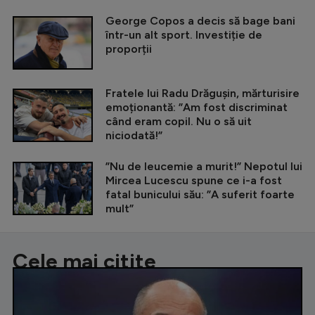
George Copos a decis să bage bani
într-un alt sport. Investiție de
proporții
Fratele lui Radu Drăgușin, mărturisire
emoționantă: ”Am fost discriminat
când eram copil. Nu o să uit
niciodată!”
”Nu de leucemie a murit!” Nepotul lui
Mircea Lucescu spune ce i-a fost
fatal bunicului său: ”A suferit foarte
mult”
Cele mai citite