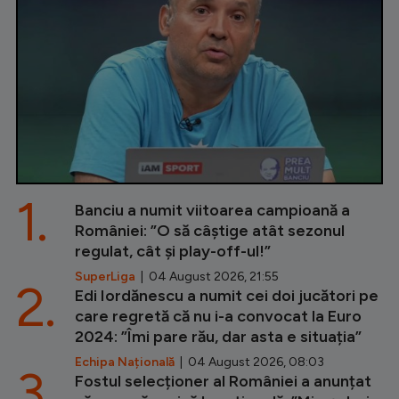
1.
Banciu a numit viitoarea campioană a
României: ”O să câștige atât sezonul
regulat, cât și play-off-ul!”
SuperLiga
| 04 August 2026, 21:55
2.
Edi Iordănescu a numit cei doi jucători pe
care regretă că nu i-a convocat la Euro
2024: ”Îmi pare rău, dar asta e situația”
Echipa Națională
| 04 August 2026, 08:03
3.
Fostul selecționer al României a anunțat