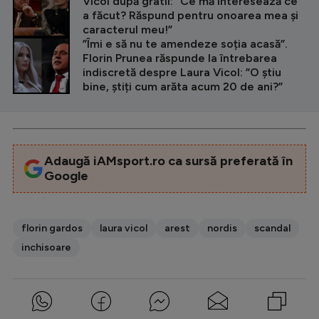
Vicol după gratii: ”Ce mă interesează ce
a făcut? Răspund pentru onoarea mea și
caracterul meu!”
”Îmi e să nu te amendeze soția acasă”.
Florin Prunea răspunde la întrebarea
indiscretă despre Laura Vicol: ”O știu
bine, știți cum arăta acum 20 de ani?”
Adaugă iAMsport.ro ca sursă preferată în
Google
florin gardos
laura vicol
arest
nordis
scandal
inchisoare