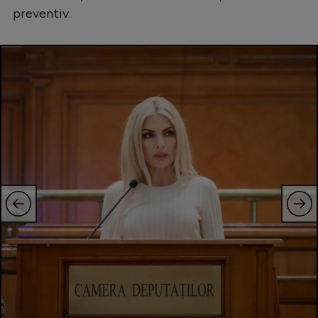
preventiv.
Natație
Formula 1
Gimnastică
Auto
Rugby
Ciclism
Alte sporturi
JO 2024
JO 2026