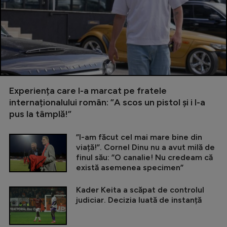
Experiența care l-a marcat pe fratele
internaționalului român: ”A scos un pistol și i l-a
pus la tâmplă!”
”I-am făcut cel mai mare bine din
viață!”. Cornel Dinu nu a avut milă de
finul său: ”O canalie! Nu credeam că
există asemenea specimen”
Kader Keita a scăpat de controlul
judiciar. Decizia luată de instanță