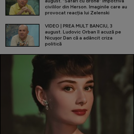
august. ”Safari cu drone” împotriva
civililor din Herson. Imaginile care au
provocat reacția lui Zelenski
VIDEO | PREA MULT BANCIU, 3
august. Ludovic Orban îl acuză pe
Nicușor Dan că a adâncit criza
politică