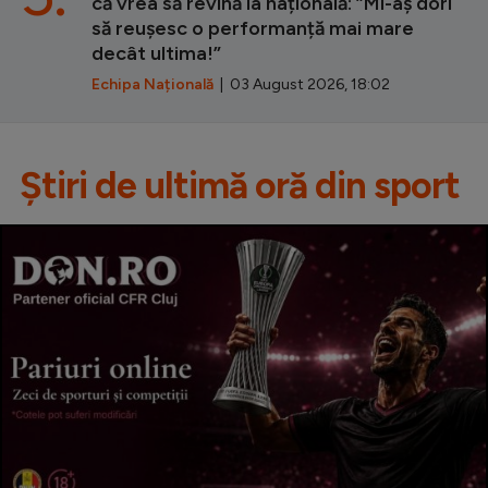
că vrea să revină la națională: ”Mi-aș dori
să reușesc o performanță mai mare
decât ultima!”
Echipa Națională
| 03 August 2026, 18:02
Știri de ultimă oră din sport