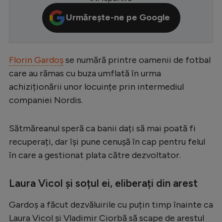
Serie A
Urmărește-ne pe Google
Bundesliga
Ligue 1
Florin Gardoș
se numără printre oamenii de fotbal
Campionate
care au rămas cu buza umflată în urma
achiziționării unor locuințe prin intermediul
Starurile fotbalului
companiei Nordis.
EURO 2024
Stranieri
Sătmăreanul speră ca banii dați să mai poată fi
recuperați, dar își pune cenușă în cap pentru felul
Clasamente
în care a gestionat plata către dezvoltator.
Laura Vicol și soțul ei, eliberați din arest
Tenis
Gardoș a făcut dezvăluirile cu puțin timp înainte ca
Handbal
Laura Vicol și Vladimir Ciorbă să scape de arestul