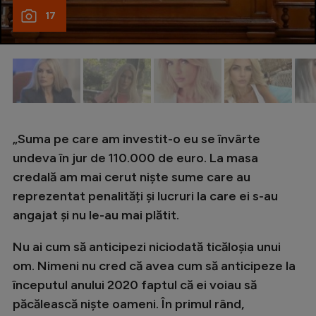
Intră în cont
17
Creează cont
„Suma pe care am investit-o eu se învârte
undeva în jur de 110.000 de euro. La masa
credală am mai cerut niște sume care au
reprezentat penalități și lucruri la care ei s-au
angajat și nu le-au mai plătit.
Nu ai cum să anticipezi niciodată ticăloșia unui
om. Nimeni nu cred că avea cum să anticipeze la
începutul anului 2020 faptul că ei voiau să
păcălească niște oameni.
În primul rând,