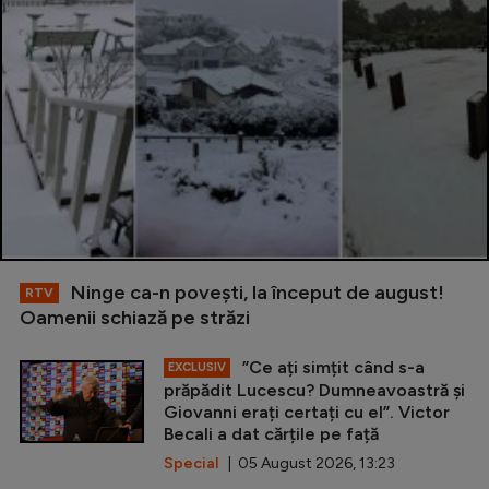
Ninge ca-n povești, la început de august!
RTV
Oamenii schiază pe străzi
”Ce ați simțit când s-a
EXCLUSIV
prăpădit Lucescu? Dumneavoastră și
Giovanni erați certați cu el”. Victor
Becali a dat cărțile pe față
Special
| 05 August 2026, 13:23