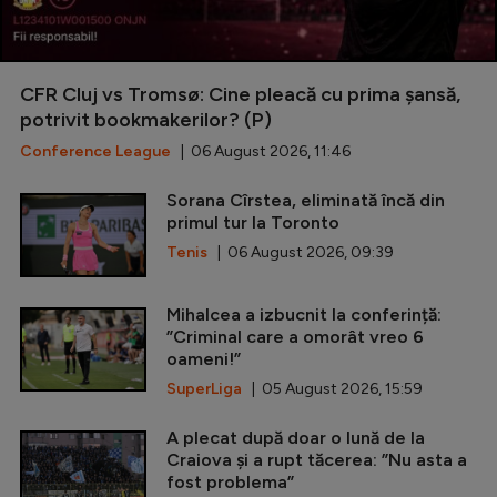
CFR Cluj vs Tromsø: Cine pleacă cu prima șansă,
potrivit bookmakerilor? (P)
Conference League
| 06 August 2026, 11:46
Sorana Cîrstea, eliminată încă din
primul tur la Toronto
Tenis
| 06 August 2026, 09:39
Mihalcea a izbucnit la conferință:
”Criminal care a omorât vreo 6
oameni!”
SuperLiga
| 05 August 2026, 15:59
A plecat după doar o lună de la
Craiova și a rupt tăcerea: ”Nu asta a
fost problema”