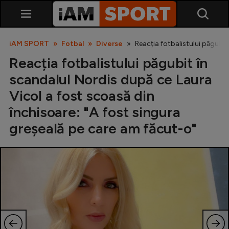
iAM SPORT
Fotbal
Diverse
Reacția fotbalistului păgubit
Reacția fotbalistului păgubit în
scandalul Nordis după ce Laura
Vicol a fost scoasă din
închisoare: "A fost singura
greșeală pe care am făcut-o"
SuperLiga
Liga 2
Cupa României
Echipa Națională
U21
Fotbal feminin