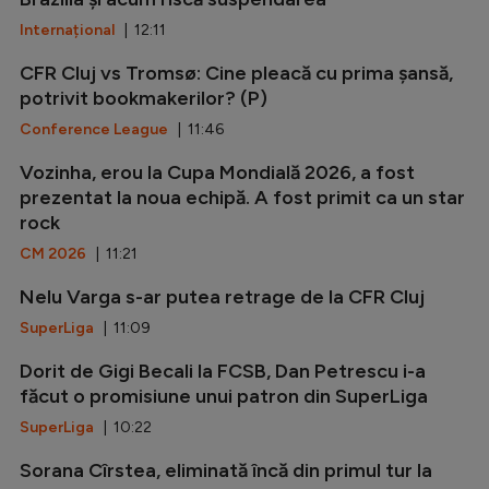
Internațional
| 12:11
CFR Cluj vs Tromsø: Cine pleacă cu prima șansă,
potrivit bookmakerilor? (P)
Conference League
| 11:46
Vozinha, erou la Cupa Mondială 2026, a fost
prezentat la noua echipă. A fost primit ca un star
rock
CM 2026
| 11:21
Nelu Varga s-ar putea retrage de la CFR Cluj
SuperLiga
| 11:09
Dorit de Gigi Becali la FCSB, Dan Petrescu i-a
făcut o promisiune unui patron din SuperLiga
SuperLiga
| 10:22
Sorana Cîrstea, eliminată încă din primul tur la