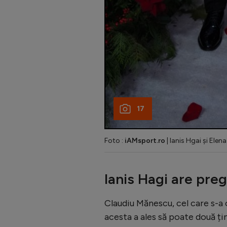
17
Foto :
iAMsport.ro
| Ianis Hgai și Elen
Ianis Hagi are pre
Claudiu Mănescu, cel care s-a 
acesta a ales să poate două ți