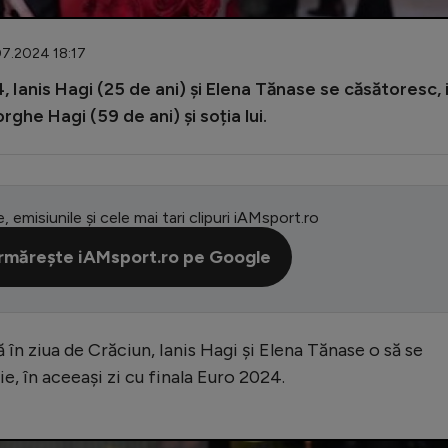
07.2024 18:17
24, Ianis Hagi (25 de ani) și Elena Tănase se căsătoresc, 
orghe Hagi (59 de ani) și soția lui.
e, emisiunile și cele mai tari clipuri iAMsport.ro
rmărește iAMsport.ro pe Google
 în ziua de Crăciun, Ianis Hagi și Elena Tănase o să se
e, în aceeași zi cu finala Euro 2024.