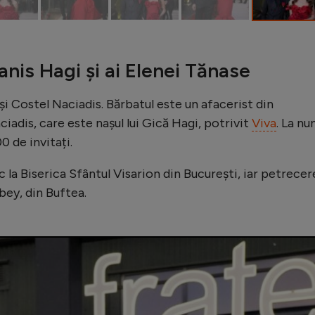
Ianis Hagi și ai Elenei Tănase
și Costel Naciadis. Bărbatul este un afacerist din
ciadis, care este nașul lui Gică Hagi, potrivit
Viva
. La nu
0 de invitați.
c la Biserica Sfântul Visarion din București, iar petrecer
rbey, din Buftea.