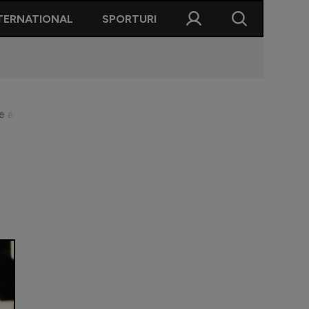
TERNATIONAL
SPORTURI
me are pregătite fiul ”Regelui” pentru ziua cea mare