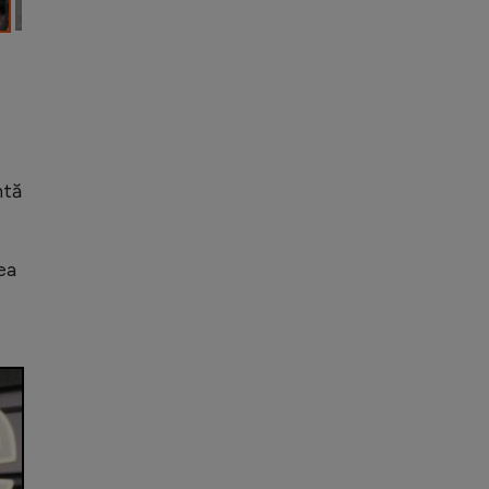
ntă
ea