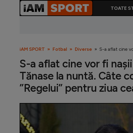
TOATE ST
iAM SPORT
Fotbal
Diverse
S-a aflat cine v
S-a aflat cine vor fi nașii
Tănase la nuntă. Câte co
”Regelui” pentru ziua c