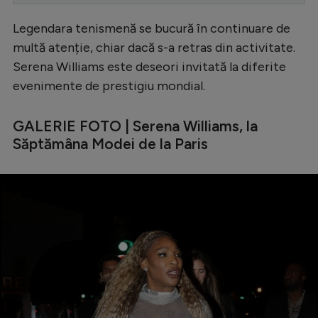
Serie A
Legendara tenismenă se bucură în continuare de
Bundesliga
multă atenție, chiar dacă s-a retras din activitate.
Serena Williams este deseori invitată la diferite
Ligue 1
evenimente de prestigiu mondial.
Campionate
GALERIE FOTO | Serena Williams, la
Starurile fotbalului
Săptămâna Modei de la Paris
EURO 2024
Stranieri
Clasamente
Tenis
Handbal