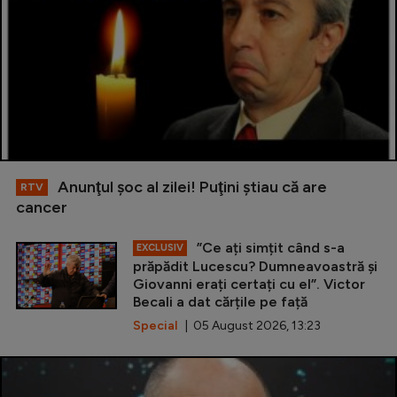
Anunţul şoc al zilei! Puţini ştiau că are
RTV
cancer
”Ce ați simțit când s-a
EXCLUSIV
prăpădit Lucescu? Dumneavoastră și
Giovanni erați certați cu el”. Victor
Becali a dat cărțile pe față
Special
| 05 August 2026, 13:23