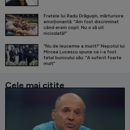
Fratele lui Radu Drăgușin, mărturisire
emoționantă: ”Am fost discriminat
când eram copil. Nu o să uit
niciodată!”
”Nu de leucemie a murit!” Nepotul lui
Mircea Lucescu spune ce i-a fost
fatal bunicului său: ”A suferit foarte
mult”
Cele mai citite