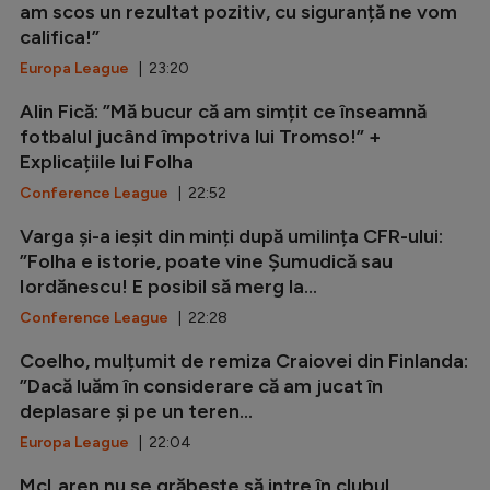
am scos un rezultat pozitiv, cu siguranță ne vom
califica!”
Europa League
| 23:20
Alin Fică: ”Mă bucur că am simțit ce înseamnă
fotbalul jucând împotriva lui Tromso!” +
Explicațiile lui Folha
Conference League
| 22:52
Varga și-a ieșit din minți după umilința CFR-ului:
”Folha e istorie, poate vine Șumudică sau
Iordănescu! E posibil să merg la...
Conference League
| 22:28
Coelho, mulțumit de remiza Craiovei din Finlanda:
”Dacă luăm în considerare că am jucat în
deplasare și pe un teren...
Europa League
| 22:04
McLaren nu se grăbește să intre în clubul