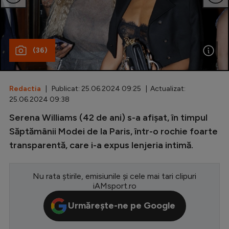
Special
Diverse
(36)
Inedit
Clasamente
Redactia
| Publicat: 25.06.2024 09:25 | Actualizat:
25.06.2024 09:38
Serena Williams (42 de ani) s-a afișat, în timpul
Champions League
Săptămânii Modei de la Paris, într-o rochie foarte
transparentă, care i-a expus lenjeria intimă.
Europa League
Conference League
Nu rata știrile, emisiunile și cele mai tari clipuri
iAMsport.ro
CM 2026
Urmărește-ne pe Google
Premier League
LaLiga