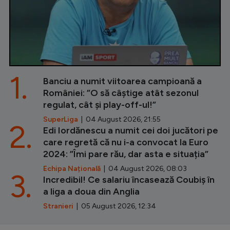
1.
Banciu a numit viitoarea campioană a
României: ”O să câștige atât sezonul
regulat, cât și play-off-ul!”
SuperLiga
| 04 August 2026, 21:55
2.
Edi Iordănescu a numit cei doi jucători pe
care regretă că nu i-a convocat la Euro
2024: ”Îmi pare rău, dar asta e situația”
Echipa Națională
| 04 August 2026, 08:03
3.
Incredibil! Ce salariu încasează Coubiș în
a liga a doua din Anglia
Stranieri
| 05 August 2026, 12:34