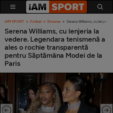
iAM SPORT
Fotbal
Diverse
Serena Williams, cu lenjeria
Serena Williams, cu lenjeria la
vedere. Legendara tenismenă a
ales o rochie transparentă
pentru Săptămâna Modei de la
Paris
SuperLiga
Liga 2
Cupa României
Echipa Națională
U21
Fotbal feminin