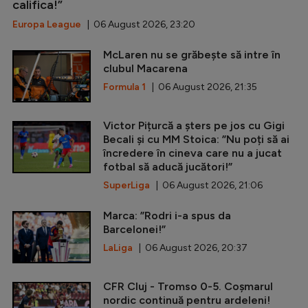
califica!”
Europa League
| 06 August 2026, 23:20
McLaren nu se grăbește să intre în
clubul Macarena
Formula 1
| 06 August 2026, 21:35
Victor Pițurcă a șters pe jos cu Gigi
Becali și cu MM Stoica: ”Nu poți să ai
încredere în cineva care nu a jucat
fotbal să aducă jucători!”
SuperLiga
| 06 August 2026, 21:06
Marca: ”Rodri i-a spus da
Barcelonei!”
LaLiga
| 06 August 2026, 20:37
CFR Cluj - Tromso 0-5. Coșmarul
nordic continuă pentru ardeleni!