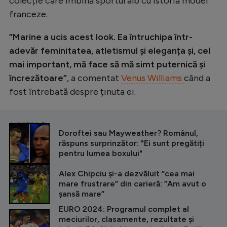
colecție care îmbină sportul alb cu istoria modei
franceze.
”Marine a ucis acest look. Ea întruchipa într-
adevăr feminitatea, atletismul și eleganța și, cel
mai important, mă face să mă simt puternică și
încrezătoare”
, a comentat
Venus Williams
când a
fost întrebată despre ținuta ei.
CITEȘTE ȘI
Doroftei sau Mayweather? Românul,
răspuns surprinzător: "Ei sunt pregătiți
pentru lumea boxului"
Alex Chipciu și-a dezvăluit ”cea mai
mare frustrare” din carieră: ”Am avut o
șansă mare”
EURO 2024: Programul complet al
meciurilor, clasamente, rezultate și