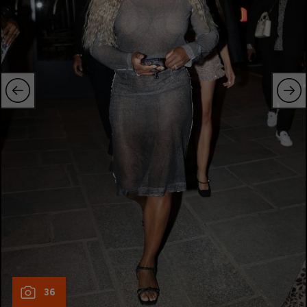
Natație
Formula 1
Gimnastică
Auto
Rugby
Ciclism
Alte sporturi
JO 2024
JO 2026
36