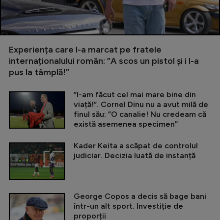
Experiența care l-a marcat pe fratele
internaționalului român: ”A scos un pistol și i l-a
pus la tâmplă!”
”I-am făcut cel mai mare bine din
viață!”. Cornel Dinu nu a avut milă de
finul său: ”O canalie! Nu credeam că
există asemenea specimen”
Kader Keita a scăpat de controlul
judiciar. Decizia luată de instanță
George Copos a decis să bage bani
într-un alt sport. Investiție de
proporții