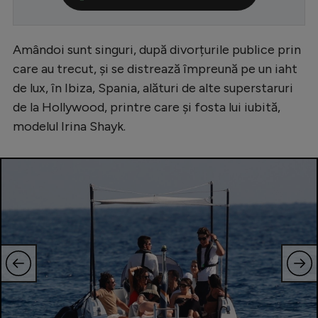
Serie A
Bundesliga
Amândoi sunt singuri, după divorțurile publice prin
care au trecut, și se distrează împreună pe un iaht
Ligue 1
de lux, în Ibiza, Spania, alături de alte superstaruri
Campionate
de la Hollywood, printre care și fosta lui iubită,
Starurile fotbalului
modelul Irina Shayk.
EURO 2024
Stranieri
Clasamente
Tenis
Handbal