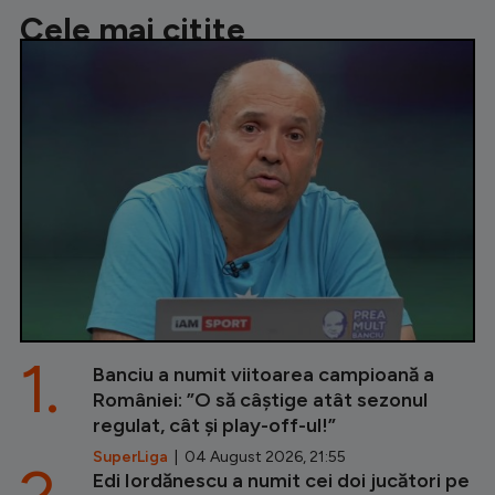
Cele mai citite
1.
Banciu a numit viitoarea campioană a
României: ”O să câștige atât sezonul
regulat, cât și play-off-ul!”
SuperLiga
| 04 August 2026, 21:55
2.
Edi Iordănescu a numit cei doi jucători pe