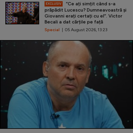
”Ce ați simțit când s-a
EXCLUSIV
prăpădit Lucescu? Dumneavoastră și
Giovanni erați certați cu el”. Victor
Becali a dat cărțile pe față
Special
| 05 August 2026, 13:23