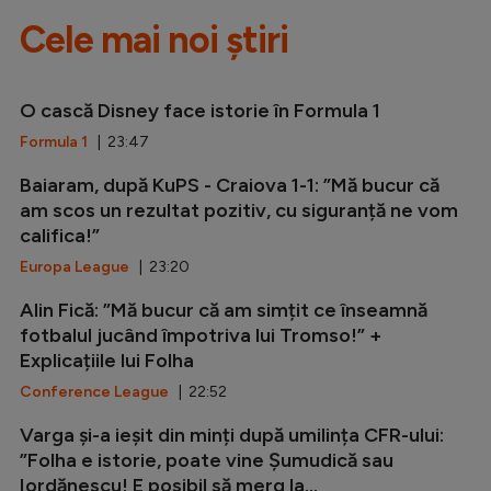
Cele mai noi știri
O cască Disney face istorie în Formula 1
Formula 1
| 23:47
Baiaram, după KuPS - Craiova 1-1: ”Mă bucur că
am scos un rezultat pozitiv, cu siguranță ne vom
califica!”
Europa League
| 23:20
Alin Fică: ”Mă bucur că am simțit ce înseamnă
fotbalul jucând împotriva lui Tromso!” +
Explicațiile lui Folha
Conference League
| 22:52
Varga și-a ieșit din minți după umilința CFR-ului:
”Folha e istorie, poate vine Șumudică sau
Iordănescu! E posibil să merg la...