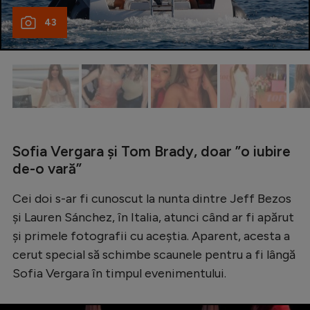
Natație
43
Formula 1
Gimnastică
Auto
Rugby
Ciclism
Sofia Vergara și Tom Brady, doar ”o iubire
de-o vară”
Alte sporturi
JO 2024
Cei doi s-ar fi cunoscut la nunta dintre Jeff Bezos
și Lauren Sánchez, în Italia, atunci când ar fi apărut
JO 2026
și primele fotografii cu aceștia. Aparent, acesta a
cerut special să schimbe scaunele pentru a fi lângă
Sofia Vergara în timpul evenimentului.