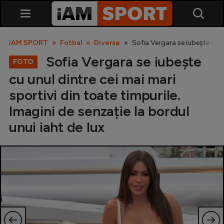
iAM SPORT
Fotbal
Diverse
Sofia Vergara se iubește cu un
Sofia Vergara se iubește
FOTO
cu unul dintre cei mai mari
sportivi din toate timpurile.
Imagini de senzație la bordul
unui iaht de lux
SuperLiga
Liga 2
Cupa României
Echipa Națională
U21
Fotbal feminin