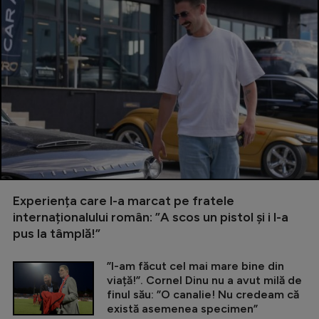
Experiența care l-a marcat pe fratele
internaționalului român: ”A scos un pistol și i l-a
pus la tâmplă!”
”I-am făcut cel mai mare bine din
viață!”. Cornel Dinu nu a avut milă de
finul său: ”O canalie! Nu credeam că
există asemenea specimen”