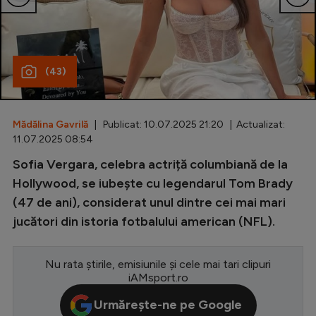
Special
Diverse
(43)
Inedit
Clasamente
Mădălina Gavrilă
| Publicat: 10.07.2025 21:20 | Actualizat:
11.07.2025 08:54
Sofia Vergara, celebra actriță columbiană de la
Champions League
Hollywood, se iubește cu legendarul Tom Brady
(47 de ani), considerat unul dintre cei mai mari
Europa League
jucători din istoria fotbalului american (NFL).
Conference League
CM 2026
Nu rata știrile, emisiunile și cele mai tari clipuri
iAMsport.ro
Premier League
Urmărește-ne pe Google
LaLiga