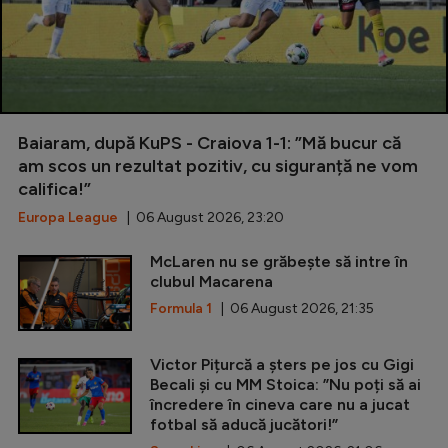
Baiaram, după KuPS - Craiova 1-1: ”Mă bucur că
am scos un rezultat pozitiv, cu siguranță ne vom
califica!”
Europa League
| 06 August 2026, 23:20
McLaren nu se grăbește să intre în
clubul Macarena
Formula 1
| 06 August 2026, 21:35
Victor Pițurcă a șters pe jos cu Gigi
Becali și cu MM Stoica: ”Nu poți să ai
încredere în cineva care nu a jucat
fotbal să aducă jucători!”