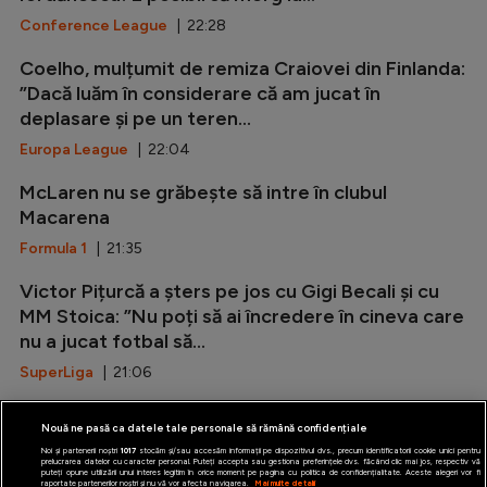
Conference League
| 22:28
Coelho, mulțumit de remiza Craiovei din Finlanda:
”Dacă luăm în considerare că am jucat în
deplasare și pe un teren...
Europa League
| 22:04
McLaren nu se grăbește să intre în clubul
Macarena
Formula 1
| 21:35
Victor Pițurcă a șters pe jos cu Gigi Becali și cu
MM Stoica: ”Nu poți să ai încredere în cineva care
nu a jucat fotbal să...
SuperLiga
| 21:06
Marca: ”Rodri i-a spus da Barcelonei!”
Nouă ne pasă ca datele tale personale să rămână confidențiale
LaLiga
| 20:37
Noi și partenerii noștri
1017
stocăm și/sau accesăm informații pe dispozitivul dvs., precum identificatorii cookie unici pentru
prelucrarea datelor cu caracter personal. Puteți accepta sau gestiona preferințele dvs. făcând clic mai jos, respectiv vă
puteți opune utilizării unui interes legitim în orice moment pe pagina cu politica de confidențialitate. Aceste alegeri vor fi
raportate partenerilor noștri și nu vă vor afecta navigarea.
Mai multe detalii