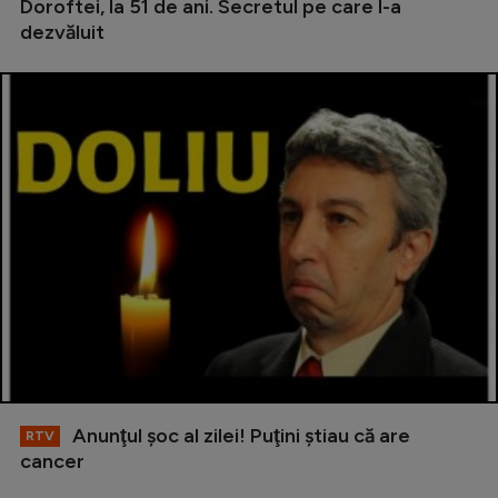
Doroftei, la 51 de ani. Secretul pe care l-a
dezvăluit
Anunţul şoc al zilei! Puţini ştiau că are
RTV
cancer