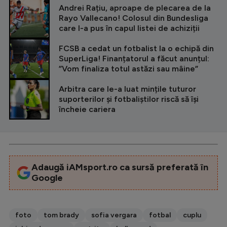
Andrei Rațiu, aproape de plecarea de la
Rayo Vallecano! Colosul din Bundesliga
care l-a pus în capul listei de achiziții
FCSB a cedat un fotbalist la o echipă din
SuperLiga! Finanțatorul a făcut anunțul:
”Vom finaliza totul astăzi sau mâine”
Arbitra care le-a luat mințile tuturor
suporterilor și fotbaliștilor riscă să își
încheie cariera
Adaugă iAMsport.ro ca sursă preferată în
Google
foto
tom brady
sofia vergara
fotbal
cuplu