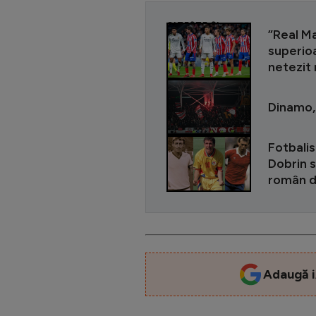
CITEȘTE ȘI
”Real Ma
superioa
netezit
Dinamo,
Fotbalis
Dobrin s
român di
Adaugă i