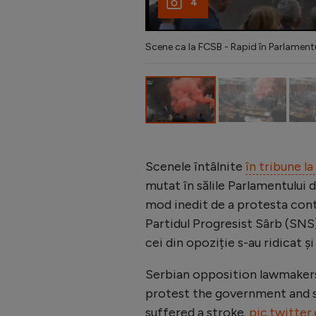
4
Scene ca la FCSB - Rapid în Parlamentul
Scenele întâlnite
în tribune la
mutat în sălile Parlamentului d
mod inedit de a protesta cont
Partidul Progresist Sârb (SNS)
cei din opoziție s-au ridicat ș
Serbian opposition lawmakers
protest the government and s
suffered a stroke.
pic.twitte