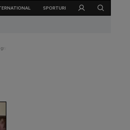
TERNATIONAL
SPORTURI
e gravă, după protestul fără precedent