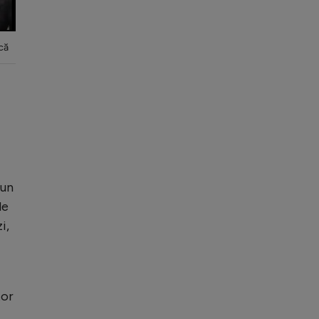
că
 un
de
i,
tor