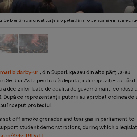
 Serbiei. S-au aruncat torțe și o petardă, iar o persoană e în stare criti
 marile derby-uri
, din SuperLiga sau din alte părți, s-au
in Serbia. Asta pentru că deputații din opoziție au găsit
ra deciziilor luate de coalița de guvernământ, condusă 
. După ce reprezentanții puterii au aprobat ordinea de z
i au început protestul.
 set off smoke grenades and tear gas in parliament to
upport student demonstrations, during which a legisla
r.com/KGyft8DoTl