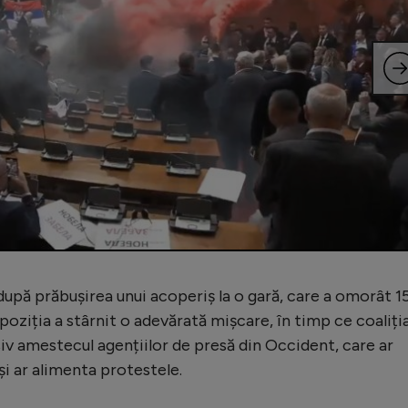
după prăbușirea unui acoperiș la o gară, care a omorât 1
ziția a stârnit o adevărată mișcare, în timp ce coaliți
siv amestecul agențiilor de presă din Occident, care ar
 și ar alimenta protestele.