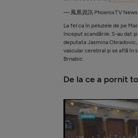
— 鳳凰資訊 PhoenixTV News 
La fel ca în peluzele de pe Mar
început scandările. S-au dat și 
deputata Jasmina Obradovic, 
vascular cerebral şi se află în
Brnabic
De la ce a pornit to