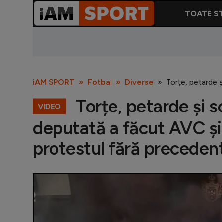
TOATE ST
iAM SPORT
Fotbal
Diverse
Torțe, petarde 
Torțe, petarde și s
VIDEO
deputată a făcut AVC și 
protestul fără preceden