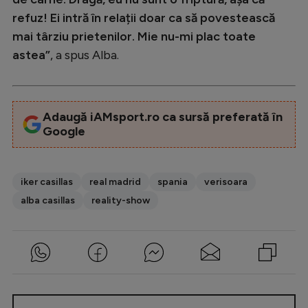
refuz! Ei intră în relații doar ca să povestească
mai târziu prietenilor. Mie nu-mi plac toate
astea”
, a spus Alba.
Adaugă iAMsport.ro ca sursă preferată în
Google
iker casillas
real madrid
spania
verisoara
alba casillas
reality-show