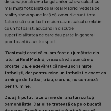
de conaționali de-a lungul anilor că s-a culcat cu
mai mulți fotbaliști de la Real Madrid. Vedeta de
reality show spune însă că zvonurile sunt total
false și că nu ar lua în niciun caz în calcul o relație
cu un fotbalist, aducând în discuție
superficialitatea de care dau parte în general
practicanții acestui sport.
”Deși mulți cred că eu am fost cu jumătate din
lotul lui Real Madrid, vreau să vă spun că e o
prostie. Da, e adevărat că mi-au scris niște
fotbaliști, dar pentru mine un fotbalist e exact ca
o minge de fotbal, o iau, o arunc, nu contează
pentru mine.
Da, aș fi putut face o mie de rahaturi cu toți
oamenii ăștia. Dar ei te tratează ca pe o bucată
de carne. Dragă, eu nu sunt o friptură, așa că