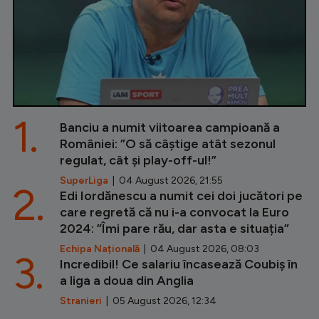
1.
Banciu a numit viitoarea campioană a
României: ”O să câștige atât sezonul
regulat, cât și play-off-ul!”
SuperLiga
| 04 August 2026, 21:55
2.
Edi Iordănescu a numit cei doi jucători pe
care regretă că nu i-a convocat la Euro
2024: ”Îmi pare rău, dar asta e situația”
Echipa Națională
| 04 August 2026, 08:03
3.
Incredibil! Ce salariu încasează Coubiș în
a liga a doua din Anglia
Stranieri
| 05 August 2026, 12:34