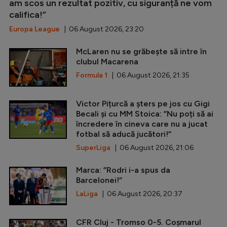
am scos un rezultat pozitiv, cu siguranță ne vom
califica!”
Europa League
| 06 August 2026, 23:20
McLaren nu se grăbește să intre în
clubul Macarena
Formula 1
| 06 August 2026, 21:35
Victor Pițurcă a șters pe jos cu Gigi
Becali și cu MM Stoica: ”Nu poți să ai
încredere în cineva care nu a jucat
fotbal să aducă jucători!”
SuperLiga
| 06 August 2026, 21:06
Marca: ”Rodri i-a spus da
Barcelonei!”
LaLiga
| 06 August 2026, 20:37
CFR Cluj - Tromso 0-5. Coșmarul