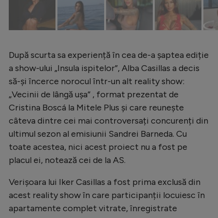
Intră în cont
Creează cont
După scurta sa experiență în cea de-a șaptea ediție
a show-ului „Insula ispitelor”, Alba Casillas a decis
să-și încerce norocul într-un alt reality show:
„Vecinii de lângă ușa” , format prezentat de
Cristina Boscá la Mitele Plus și care reunește
câteva dintre cei mai controversați concurenți din
ultimul sezon al emisiunii Sandrei Barneda. Cu
toate acestea, nici acest proiect nu a fost pe
placul ei, notează cei de la AS.
Verișoara lui Iker Casillas a fost prima exclusă din
acest reality show în care participanții locuiesc în
apartamente complet vitrate, înregistrate