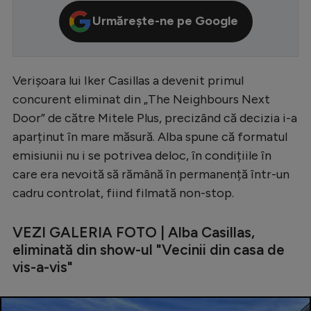
Serie A
Urmărește-ne pe Google
Bundesliga
Ligue 1
Verișoara lui Iker Casillas a devenit primul
Campionate
concurent eliminat din „The Neighbours Next
Door” de către Mitele Plus, precizând că decizia i-a
Starurile fotbalului
aparținut în mare măsură. Alba spune că formatul
EURO 2024
emisiunii nu i se potrivea deloc, în condițiile în
care era nevoită să rămână în permanență într-un
Stranieri
cadru controlat, fiind filmată non-stop.
Clasamente
VEZI GALERIA FOTO | Alba Casillas,
eliminată din show-ul "Vecinii din casa de
vis-a-vis"
Tenis
Handbal