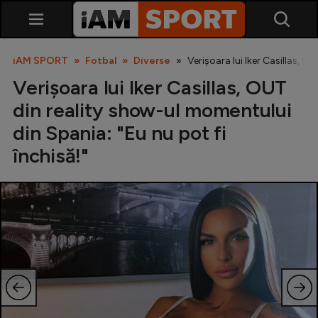
iAM SPORT
Fotbal
Diverse
Verișoara lui Iker Casillas, O
Verișoara lui Iker Casillas, OUT
din reality show-ul momentului
din Spania: "Eu nu pot fi
închisă!"
SuperLiga
Liga 2
Cupa României
Echipa Națională
U21
Fotbal feminin