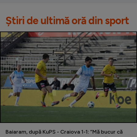
Știri de ultimă oră din sport
Baiaram, după KuPS - Craiova 1-1: ”Mă bucur că