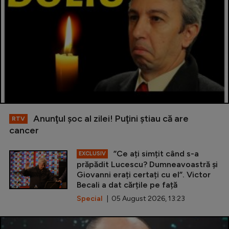
Anunţul şoc al zilei! Puţini ştiau că are
RTV
cancer
”Ce ați simțit când s-a
EXCLUSIV
prăpădit Lucescu? Dumneavoastră și
Giovanni erați certați cu el”. Victor
Becali a dat cărțile pe față
Special
| 05 August 2026, 13:23