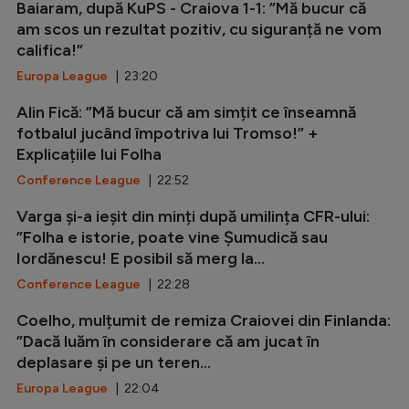
Baiaram, după KuPS - Craiova 1-1: ”Mă bucur că
am scos un rezultat pozitiv, cu siguranță ne vom
califica!”
Europa League
| 23:20
Alin Fică: ”Mă bucur că am simțit ce înseamnă
fotbalul jucând împotriva lui Tromso!” +
Explicațiile lui Folha
Conference League
| 22:52
Varga și-a ieșit din minți după umilința CFR-ului:
”Folha e istorie, poate vine Șumudică sau
Iordănescu! E posibil să merg la...
Conference League
| 22:28
Coelho, mulțumit de remiza Craiovei din Finlanda:
”Dacă luăm în considerare că am jucat în
deplasare și pe un teren...
Europa League
| 22:04