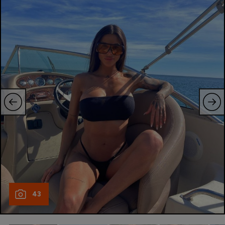
Natație
Formula 1
Gimnastică
Auto
Rugby
Ciclism
Alte sporturi
JO 2024
JO 2026
43