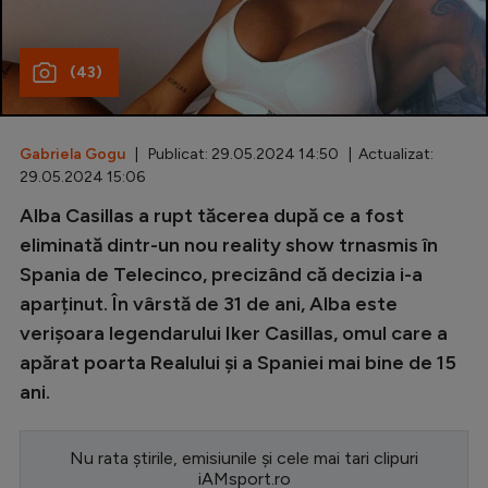
Special
(43)
Diverse
Inedit
Gabriela Gogu
| Publicat: 29.05.2024 14:50 | Actualizat:
Clasamente
29.05.2024 15:06
Alba Casillas a rupt tăcerea după ce a fost
eliminată dintr-un nou reality show trnasmis în
Spania de Telecinco, precizând că decizia i-a
Champions League
aparținut. În vârstă de 31 de ani, Alba este
Europa League
verișoara legendarului Iker Casillas, omul care a
Conference League
apărat poarta Realului și a Spaniei mai bine de 15
ani.
CM 2026
Premier League
Nu rata știrile, emisiunile și cele mai tari clipuri
LaLiga
iAMsport.ro