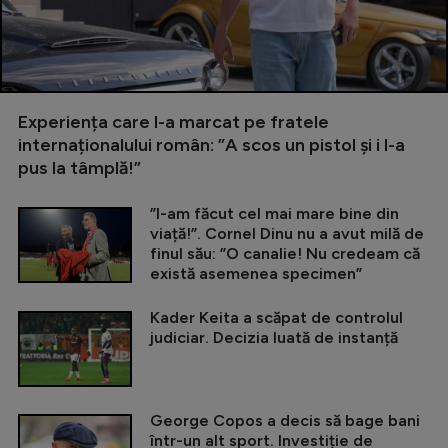
Experiența care l-a marcat pe fratele
internaționalului român: ”A scos un pistol și i l-a
pus la tâmplă!”
”I-am făcut cel mai mare bine din
viață!”. Cornel Dinu nu a avut milă de
finul său: ”O canalie! Nu credeam că
există asemenea specimen”
Kader Keita a scăpat de controlul
judiciar. Decizia luată de instanță
George Copos a decis să bage bani
într-un alt sport. Investiție de