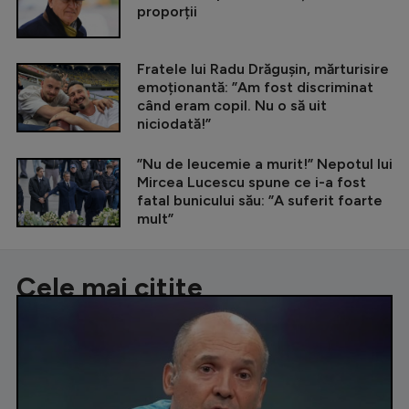
proporții
Fratele lui Radu Drăgușin, mărturisire
emoționantă: ”Am fost discriminat
când eram copil. Nu o să uit
niciodată!”
”Nu de leucemie a murit!” Nepotul lui
Mircea Lucescu spune ce i-a fost
fatal bunicului său: ”A suferit foarte
mult”
Cele mai citite