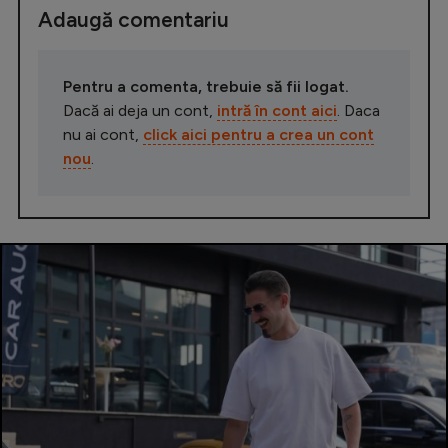
Adaugă comentariu
Pentru a comenta, trebuie să fii logat.
Dacă ai deja un cont,
intră în cont aici
. Daca
nu ai cont,
click aici pentru a crea un cont
nou
.