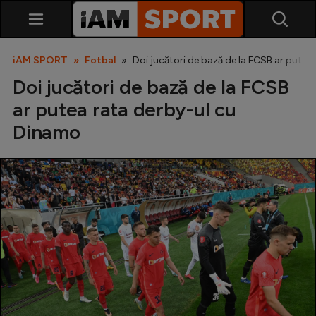
iAM SPORT
Fotbal
Doi jucători de bază de la FCSB ar putea
Doi jucători de bază de la FCSB
ar putea rata derby-ul cu
Dinamo
SuperLiga
Liga 2
Cupa României
Echipa Națională
U21
Fotbal feminin