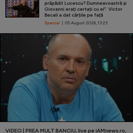
prăpădit Lucescu? Dumneavoastră și
Giovanni erați certați cu el”. Victor
Becali a dat cărțile pe față
Special
| 05 August 2026, 13:23
VIDEO | PREA MULT BANCIU, live pe iAMnews.ro,