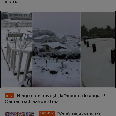
distrus
Ninge ca-n povești, la început de august!
RTV
Oamenii schiază pe străzi
”Ce ați simțit când s-a
EXCLUSIV