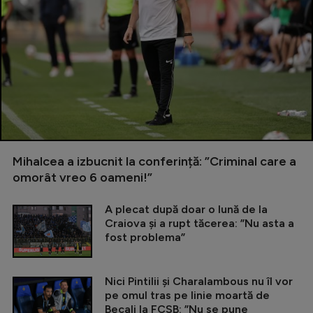
Mihalcea a izbucnit la conferință: ”Criminal care a
omorât vreo 6 oameni!”
A plecat după doar o lună de la
Craiova și a rupt tăcerea: ”Nu asta a
fost problema”
Nici Pintilii și Charalambous nu îl vor
pe omul tras pe linie moartă de
Becali la FCSB: ”Nu se pune