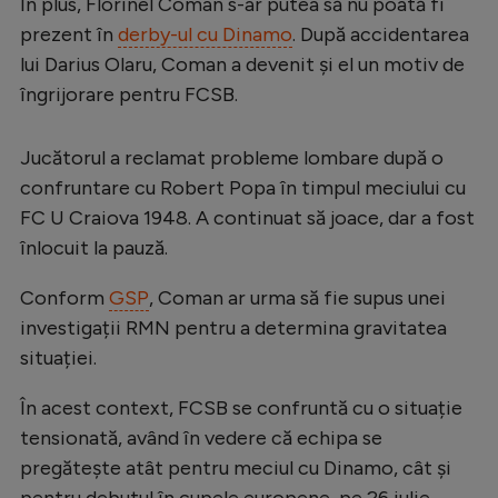
Intră în cont
În plus, Florinel Coman s-ar putea să nu poată fi
prezent în
derby-ul cu Dinamo
. După accidentarea
Creează cont
lui Darius Olaru, Coman a devenit și el un motiv de
îngrijorare pentru FCSB.
Jucătorul a reclamat probleme lombare după o
confruntare cu Robert Popa în timpul meciului cu
FC U Craiova 1948. A continuat să joace, dar a fost
înlocuit la pauză.
Conform
GSP
, Coman ar urma să fie supus unei
investigații RMN pentru a determina gravitatea
situației.
În acest context, FCSB se confruntă cu o situație
tensionată, având în vedere că echipa se
pregătește atât pentru meciul cu Dinamo, cât și
pentru debutul în cupele europene, pe 26 iulie,