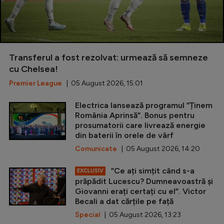
Transferul a fost rezolvat: urmează să semneze
cu Chelsea!
Premier League
| 05 August 2026, 15:01
Electrica lansează programul ”Ținem
România Aprinsă”. Bonus pentru
prosumatorii care livrează energie
din baterii în orele de vârf
Comunicate
| 05 August 2026, 14:20
”Ce ați simțit când s-a
EXCLUSIV
prăpădit Lucescu? Dumneavoastră și
Giovanni erați certați cu el”. Victor
Becali a dat cărțile pe față
Special
| 05 August 2026, 13:23