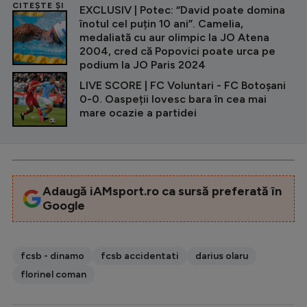
CITEȘTE ȘI
EXCLUSIV | Potec: “David poate domina
înotul cel puțin 10 ani”. Camelia,
medaliată cu aur olimpic la JO Atena
2004, cred că Popovici poate urca pe
podium la JO Paris 2024
LIVE SCORE | FC Voluntari - FC Botoșani
0-0. Oaspeții lovesc bara în cea mai
mare ocazie a partidei
Adaugă iAMsport.ro ca sursă preferată în
Google
fcsb - dinamo
fcsb accidentati
darius olaru
florinel coman