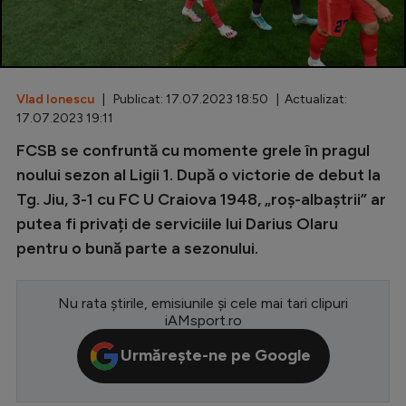
Special
Diverse
Inedit
Vlad Ionescu
| Publicat: 17.07.2023 18:50 | Actualizat:
17.07.2023 19:11
Clasamente
FCSB se confruntă cu momente grele în pragul
noului sezon al Ligii 1. După o victorie de debut la
Tg. Jiu, 3-1 cu FC U Craiova 1948, „roș-albaștrii” ar
putea fi privați de serviciile lui Darius Olaru
Champions League
pentru o bună parte a sezonului.
Europa League
Conference League
Nu rata știrile, emisiunile și cele mai tari clipuri
iAMsport.ro
CM 2026
Urmărește-ne pe Google
Premier League
LaLiga