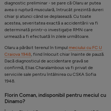
diagnostic preliminar - se pare că Olaru ar putea
Natație
avea o ruptură musculară, întrucât prezintă dureri
Formula 1
chiar și atunci când se deplasează. Cu toate
acestea, severitatea exactă a accidentării va fi
Gimnastică
determinată printr-o investigație RMN care
Auto
urmează a fi efectuată în zilele următoare.
Rugby
Olaru a părăsit terenul în timpul
meciului cu FC U
Ciclism
Craiova 1948
, fiind înlocuit chiar înainte de pauză.
Alte sporturi
Dacă diagnosticul de accidentare gravă se
confirmă, Elias Charalambous va fi privat de
JO 2024
serviciile sale pentru întâlnirea cu CSKA Sofia
JO 2026
1948.
Florin Coman, indisponibil pentru meciul cu
Dinamo?