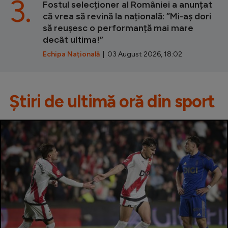
3.
Fostul selecționer al României a anunțat
că vrea să revină la națională: ”Mi-aș dori
să reușesc o performanță mai mare
decât ultima!”
Echipa Națională
| 03 August 2026, 18:02
Știri de ultimă oră din sport