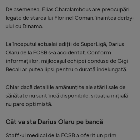
Serie A
De asemenea, Elias Charalambous are preocupări
legate de starea lui Florinel Coman, înaintea derby-
Bundesliga
ului cu Dinamo.
Ligue 1
Campionate
La începutul actualei ediții de SuperLigă, Darius
Olaru de la FCSB s-a accidentat. Conform
Starurile fotbalului
informațiilor, mijlocașul echipei conduse de Gigi
EURO 2024
Becali ar putea lipsi pentru o durată îndelungată.
Stranieri
Chiar dacă detaliile amănunțite ale stării sale de
Clasamente
sănătate nu sunt încă disponibile, situația inițială
nu pare optimistă.
Cât va sta Darius Olaru pe bancă
Tenis
Handbal
Staff-ul medical de la FCSB a oferit un prim