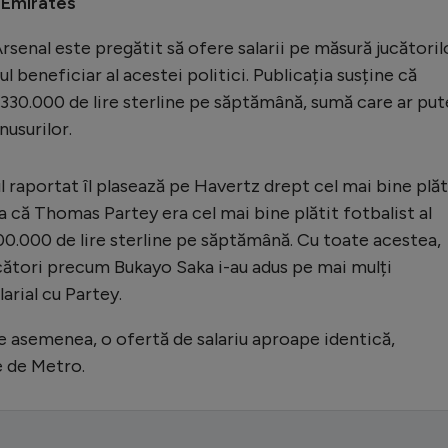
 Emirates
Arsenal este pregătit să ofere salarii pe măsură jucătoril
ul beneficiar al acestei politici. Publicația susține că
 330.000 de lire sterline pe săptămână, sumă care ar put
usurilor.
iul raportat îl plasează pe Havertz drept cel mai bine plăt
ea că Thomas Partey era cel mai bine plătit fotbalist al
200.000 de lire sterline pe săptămână. Cu toate acestea,
cători precum Bukayo Saka i-au adus pe mai mulți
larial cu Partey.
e asemenea, o ofertă de salariu aproape identică,
e de Metro.