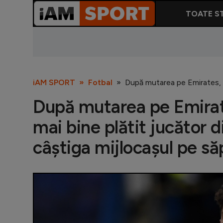
TOATE ST
iAM SPORT
Fotbal
După mutarea pe Emirates, Ka
După mutarea pe Emirate
mai bine plătit jucător di
câștiga mijlocașul pe s