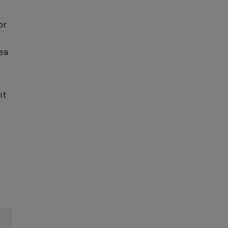
or
ea
it