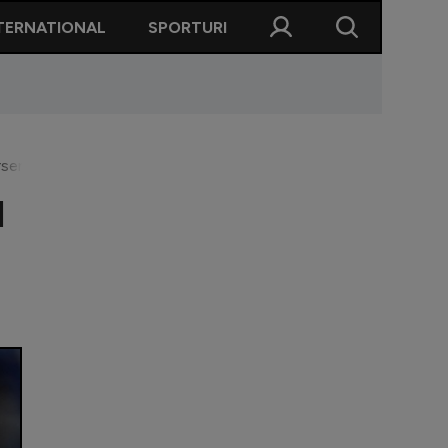
TERNATIONAL
SPORTURI
Arsenal! Cât va câștiga mijlocașul pe săptămână
l