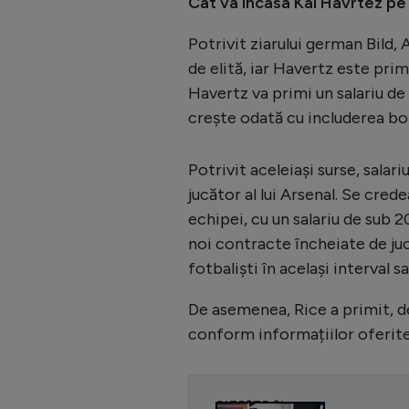
Cât va încasa Kai Havrtez pe
Potrivit ziarului german Bild, 
de elită, iar Havertz este prim
Havertz va primi un salariu de
crește odată cu includerea bon
Potrivit aceleiași surse, salar
jucător al lui Arsenal. Se cred
echipei, cu un salariu de sub 
noi contracte încheiate de ju
fotbaliști în același interval sa
De asemenea, Rice a primit, d
conform informațiilor oferit
CITEȘTE ȘI