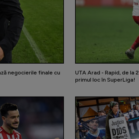
ă negocierile finale cu
UTA Arad - Rapid, de la 2
primul loc în SuperLiga!
Neluțu Varga a decis cine va pregă