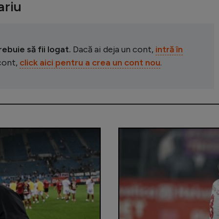
riu
buie să fii logat.
Dacă ai deja un cont,
intră în
 cont,
click aici pentru a crea un cont nou
.