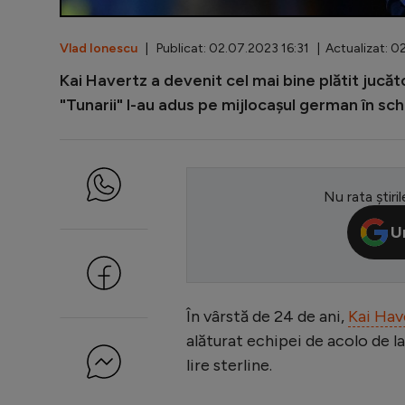
Vlad Ionescu
| Publicat: 02.07.2023 16:31 | Actualizat: 0
Kai Havertz a devenit cel mai bine plătit jucăt
"Tunarii" l-au adus pe mijlocașul german în sch
Nu rata știril
U
În vârstă de 24 de ani,
Kai Hav
alăturat echipei de acolo de 
lire sterline.