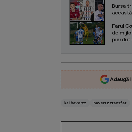
Bursa tr
această
Farul Co
de mijlo
pierdut
Adaugă i
kai havertz
havertz transfer