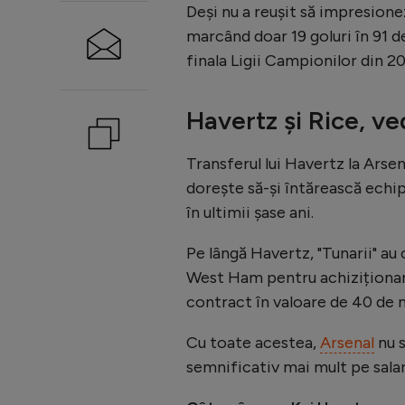
Deși nu a reușit să impresione
marcând doar 19 goluri în 91 de 
finala Ligii Campionilor din 2
Havertz și Rice, ve
Transferul lui Havertz la Arsen
dorește să-și întărească echi
în ultimii șase ani.
Pe lângă Havertz, "Tunarii" au 
West Ham pentru achiziționare
contract în valoare de 40 de m
Cu toate acestea,
Arsenal
nu s
semnificativ mai mult pe salar