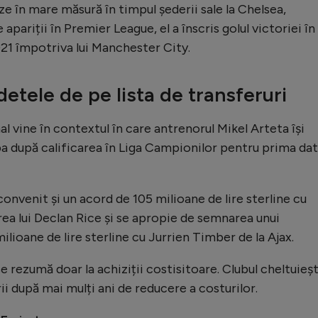
ze în mare măsură în timpul șederii sale la Chelsea,
apariții în Premier League, el a înscris golul victoriei în
021 împotriva lui Manchester City.
detele de pe lista de transferuri
al vine în contextul în care antrenorul Mikel Arteta își
pa după calificarea în Liga Campionilor pentru prima da
convenit și un acord de 105 milioane de lire sterline cu
a lui Declan Rice și se apropie de semnarea unui
ilioane de lire sterline cu Jurrien Timber de la Ajax.
e rezumă doar la achiziții costisitoare. Clubul cheltuieș
ii după mai mulți ani de reducere a costurilor.