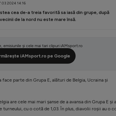
7.03.2024 14:16
tea cea de-a treia favorită sa iasă din grupe, după
i vecinii de la nord nu este mare însă.
e, emisiunile și cele mai tari clipuri iAMsport.ro
rmărește iAMsport.ro pe Google
ace parte din Grupa E, alături de Belgia, Ucraina și
lgia are cele mai mari șanse de a avansa din Grupa E și 
 turneului, cu o cotă de 1,03. În plus, diavolii roșii au o c