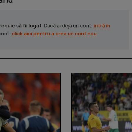
buie să fii logat.
Dacă ai deja un cont,
intră în
 cont,
click aici pentru a crea un cont nou
.