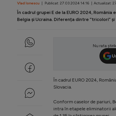
Vlad Ionescu
| Publicat: 27.03.2024 14:16 | Actualizat: 2
În cadrul grupei E de la EURO 2024, România es
Belgia și Ucraina. Diferența dintre ”tricolori” ș
Nu rata știril
U
În cadrul EURO 2024, România f
Slovacia.
Conform caselor de pariuri, Be
intra în etapele eliminatorii ale
de 1,35 la câștigarea grupei.