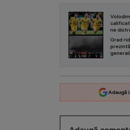
CITEȘTE ȘI
Volodimi
califica
ne distr
Grad rid
prezintă
generală
Adaugă i
Adaugă comenta