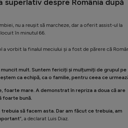
 la superlativ despre România după
biei, nu a reușit să marcheze, dar a oferit assist-ul la
înlocuit în minutul 66.
 a vorbit la finalul meciului și a fost de părere că Româ
muncit mult. Suntem fericiți şi mulțumiți de grupul pe
reștem ca echipă, ca o familie, pentru ceea ce urmeaz
, foarte mare. A demonstrat în repriza a doua că are
ză foarte bună.
nu trebuia să facem asta. Dar am făcut ce trebuia, am
important
”, a declarat Luis Diaz.