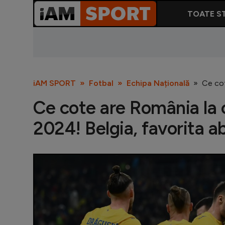
TOATE ST
iAM SPORT
Fotbal
Echipa Națională
Ce cot
Ce cote are România la 
2024! Belgia, favorita a