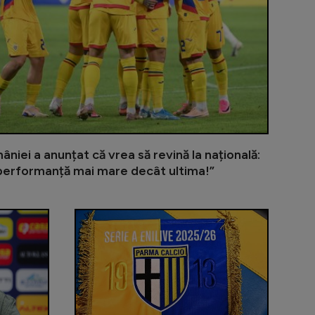
âniei a anunțat că vrea să revină la națională:
 performanță mai mare decât ultima!”
, văzut drept viitor titular al naționalei: ”Poate fi o so
Edi Iordănescu îl avertizează pe Gică Hagi: ”E cea 
Fotbalistul 