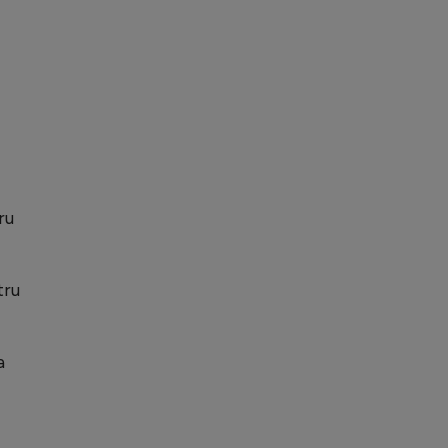
ru
tru
a