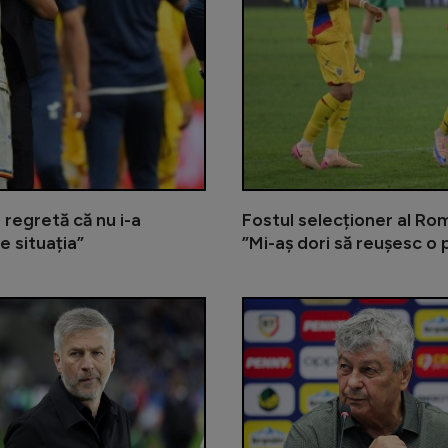
 regretă că nu i-a
Fostul selecționer al Rom
e situația”
”Mi-aș dori să reușesc o
Românul vândut pe 3.000.000 de euro