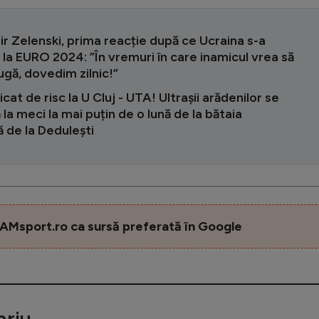
r Zelenski, prima reacție după ce Ucraina s-a
t la EURO 2024: ”În vremuri în care inamicul vrea să
ugă, dovedim zilnic!”
icat de risc la U Cluj - UTA! Ultrașii arădenilor se
 la meci la mai puțin de o lună de la bătaia
 de la Dedulești
AMsport.ro ca sursă preferată în Google
riu