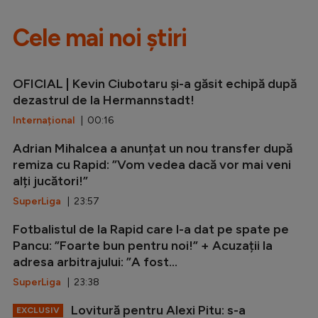
Cele mai noi știri
OFICIAL | Kevin Ciubotaru și-a găsit echipă după
dezastrul de la Hermannstadt!
Internațional
| 00:16
Adrian Mihalcea a anunțat un nou transfer după
remiza cu Rapid: ”Vom vedea dacă vor mai veni
alți jucători!”
SuperLiga
| 23:57
Fotbalistul de la Rapid care l-a dat pe spate pe
Pancu: ”Foarte bun pentru noi!” + Acuzații la
adresa arbitrajului: ”A fost...
SuperLiga
| 23:38
Lovitură pentru Alexi Pitu: s-a
EXCLUSIV