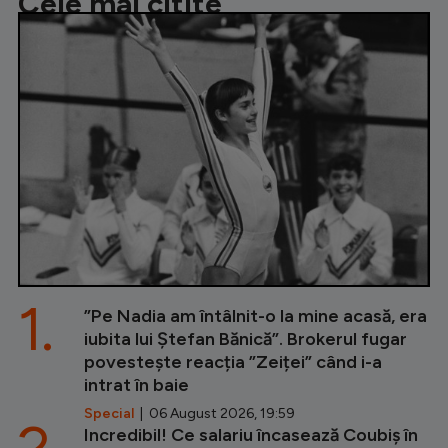
Cele mai citite
1.
”Pe Nadia am întâlnit-o la mine acasă, era
iubita lui Ștefan Bănică”. Brokerul fugar
povestește reacția ”Zeiței” când i-a
intrat în baie
Special
| 06 August 2026, 19:59
2.
Incredibil! Ce salariu încasează Coubiș în