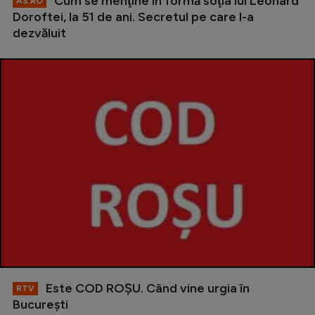
Cum se menţine în formă soţia lui Leonard
AS.RO
Doroftei, la 51 de ani. Secretul pe care l-a
dezvăluit
Este COD ROŞU. Când vine urgia în
RTV
Bucureşti