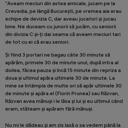
”Aveam meciuri din astea amicale, jucam pe la
Natație
Crevedia, pe lângă București, pe vremea aia erau
Formula 1
echipe de devizia C, dar aveau jucatori și jucau
bine. Ne duceam cu junorii să jucăm, cu seniorii
Gimnastică
din divizia C și-ți dai seama că aveam meciuri tari
Auto
de tot cu ei că erau seniori.
Rugby
Și fiind 3 portari ne bagau câte 30 minute să
Ciclism
apărăm, primele 30 de minute unul, după intra al
Alte sporturi
doilea, făcea pauza și încă 15 minute din repriza a
doua și ultimul apăra ultimele 30 de minute. La
JO 2024
mine se întâmpla de multe ori să apăr ultimele 30
JO 2026
de minute și apăra el (Florin Prunea) sau Răzvan,
Răzvan avea mănuși i le lăsa și lui și eu ultimul când
eram, stăteam și apăram fără mănuși.
Nu mi le dădeau și am zis lasă o sa vedem până la