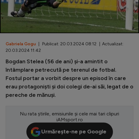
Special
Diverse
Inedit
Gabriela Gogu
| Publicat: 20.03.2024 08:12 | Actualizat:
Clasamente
20.03.2024 11:42
Bogdan Stelea (56 de ani) și-a amintit o
întâmplare petrecută pe terenul de fotbal.
Fostul portar a vorbit despre un episod în care
Champions League
erau protagoniști și doi colegi de-ai săi, legat de o
Europa League
pereche de mănuși.
Conference League
CM 2026
Nu rata știrile, emisiunile și cele mai tari clipuri
iAMsport.ro
Premier League
Urmărește-ne pe Google
LaLiga