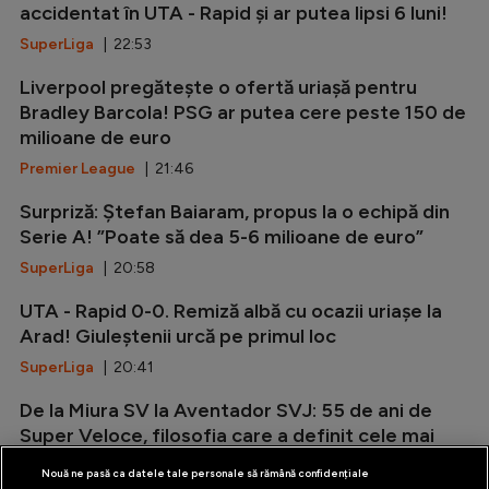
accidentat în UTA - Rapid și ar putea lipsi 6 luni!
SuperLiga
| 22:53
Liverpool pregătește o ofertă uriașă pentru
Bradley Barcola! PSG ar putea cere peste 150 de
milioane de euro
Premier League
| 21:46
Surpriză: Ștefan Baiaram, propus la o echipă din
Serie A! ”Poate să dea 5-6 milioane de euro”
SuperLiga
| 20:58
UTA - Rapid 0-0. Remiză albă cu ocazii uriașe la
Arad! Giuleștenii urcă pe primul loc
SuperLiga
| 20:41
De la Miura SV la Aventador SVJ: 55 de ani de
Super Veloce, filosofia care a definit cele mai
radicale Lamborghini V12
Nouă ne pasă ca datele tale personale să rămână confidențiale