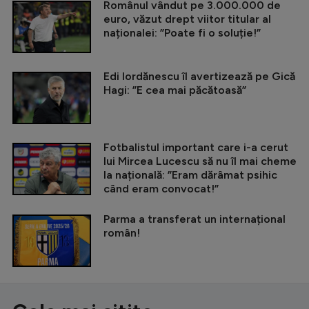
Românul vândut pe 3.000.000 de
euro, văzut drept viitor titular al
naționalei: ”Poate fi o soluție!”
Edi Iordănescu îl avertizează pe Gică
Hagi: ”E cea mai păcătoasă”
Fotbalistul important care i-a cerut
lui Mircea Lucescu să nu îl mai cheme
la națională: ”Eram dărâmat psihic
când eram convocat!”
Parma a transferat un internațional
român!