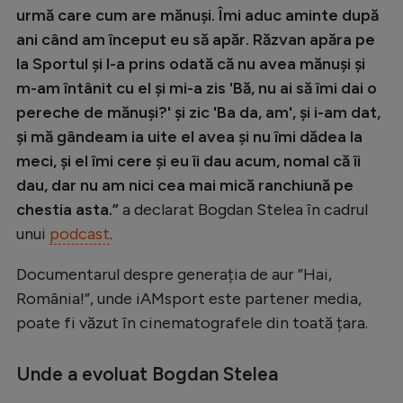
Intră în cont
urmă care cum are mănuși. Îmi aduc aminte după
Creează cont
ani când am început eu să apăr. Răzvan apăra pe
la Sportul și l-a prins odată că nu avea mănuși și
m-am întânit cu el și mi-a zis 'Bă, nu ai să îmi dai o
pereche de mănuși?' și zic 'Ba da, am', și i-am dat,
și mă gândeam ia uite el avea și nu îmi dădea la
meci, și el îmi cere și eu îi dau acum, nomal că îi
dau, dar nu am nici cea mai mică ranchiună pe
chestia asta.”
a declarat Bogdan Stelea în cadrul
unui
podcast
.
Documentarul despre generația de aur ”Hai,
România!”, unde iAMsport este partener media,
poate fi văzut în cinematografele din toată țara.
Unde a evoluat Bogdan Stelea