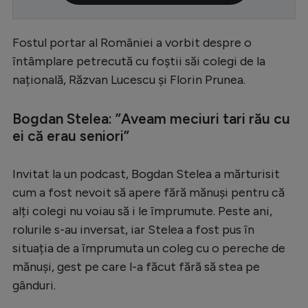
Serie A
Fostul portar al României a vorbit despre o
Bundesliga
întâmplare petrecută cu foștii săi colegi de la
Ligue 1
națională, Răzvan Lucescu și Florin Prunea.
Campionate
Bogdan Stelea: ”Aveam meciuri tari rău cu
Starurile fotbalului
ei că erau seniori”
EURO 2024
Stranieri
Invitat la un podcast, Bogdan Stelea a mărturisit
cum a fost nevoit să apere fără mănuși pentru că
Clasamente
alți colegi nu voiau să i le împrumute. Peste ani,
rolurile s-au inversat, iar Stelea a fost pus în
situația de a împrumuta un coleg cu o pereche de
mănuși, gest pe care l-a făcut fără să stea pe
Tenis
gânduri.
Handbal