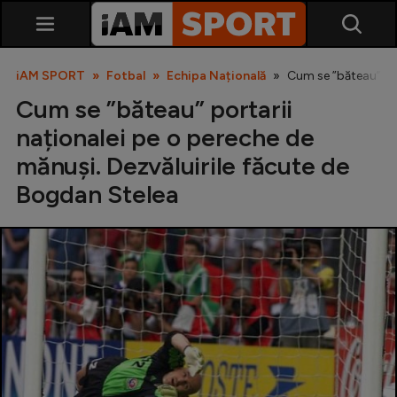
iAM SPORT
Fotbal
Echipa Națională
Cum se ”băteau” por
Cum se ”băteau” portarii
naționalei pe o pereche de
mănuși. Dezvăluirile făcute de
Bogdan Stelea
SuperLiga
Liga 2
Cupa României
Echipa Națională
U21
Fotbal feminin