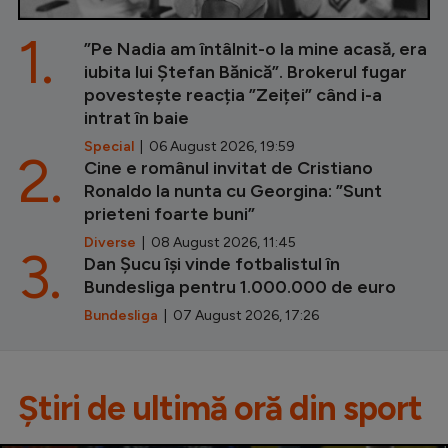
1.
”Pe Nadia am întâlnit-o la mine acasă, era
iubita lui Ștefan Bănică”. Brokerul fugar
povestește reacția ”Zeiței” când i-a
intrat în baie
Special
| 06 August 2026, 19:59
2.
Cine e românul invitat de Cristiano
Ronaldo la nunta cu Georgina: ”Sunt
prieteni foarte buni”
Diverse
| 08 August 2026, 11:45
3.
Dan Șucu își vinde fotbalistul în
Bundesliga pentru 1.000.000 de euro
Bundesliga
| 07 August 2026, 17:26
Știri de ultimă oră din sport