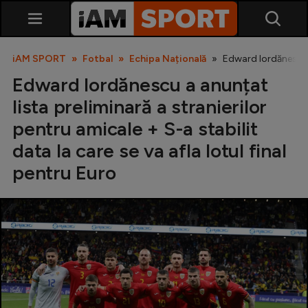
iAM SPORT
Fotbal
Echipa Națională
Edward Iordănescu a 
Edward Iordănescu a anunțat
lista preliminară a stranierilor
pentru amicale + S-a stabilit
data la care se va afla lotul final
pentru Euro
SuperLiga
Liga 2
Cupa României
Echipa Națională
U21
Fotbal feminin