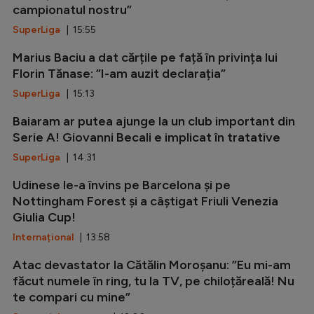
campionatul nostru”
SuperLiga
| 15:55
Marius Baciu a dat cărțile pe față în privința lui
Florin Tănase: ”I-am auzit declarația”
SuperLiga
| 15:13
Baiaram ar putea ajunge la un club important din
Serie A! Giovanni Becali e implicat în tratative
SuperLiga
| 14:31
Udinese le-a învins pe Barcelona și pe
Nottingham Forest și a câștigat Friuli Venezia
Giulia Cup!
Internațional
| 13:58
Atac devastator la Cătălin Moroșanu: ”Eu mi-am
făcut numele în ring, tu la TV, pe chiloțăreală! Nu
te compari cu mine”