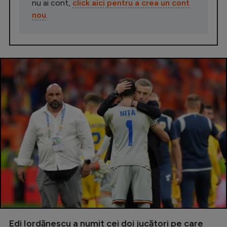
nu ai cont,
click aici pentru a crea un cont
nou
.
Edi Iordănescu a numit cei doi jucători pe care