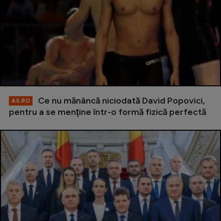
Ce nu mănâncă niciodată David Popovici,
AS.RO
pentru a se menţine într-o formă fizică perfectă