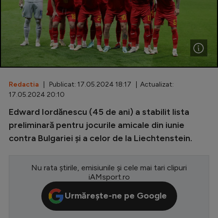
Special
Diverse
Inedit
Clasamente
Redactia
| Publicat: 17.05.2024 18:17 | Actualizat:
17.05.2024 20:10
Edward Iordănescu (45 de ani) a stabilit lista
Champions League
preliminară pentru jocurile amicale din iunie
contra Bulgariei și a celor de la Liechtenstein.
Europa League
Conference League
Nu rata știrile, emisiunile și cele mai tari clipuri
iAMsport.ro
CM 2026
Urmărește-ne pe Google
Premier League
LaLiga