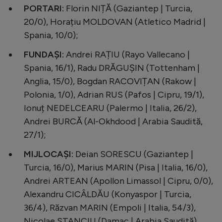
PORTARI:
Florin NIȚĂ (Gaziantep | Turcia,
Natație
20/0), Horațiu MOLDOVAN (Atletico Madrid |
Formula 1
Spania, 10/0);
Gimnastică
FUNDAȘI:
Andrei RAȚIU (Rayo Vallecano |
Auto
Spania, 16/1), Radu DRĂGUȘIN (Tottenham |
Anglia, 15/0), Bogdan RACOVIȚAN (Rakow |
Rugby
Polonia, 1/0), Adrian RUS (Pafos | Cipru, 19/1),
Ciclism
Ionuț NEDELCEARU (Palermo | Italia, 26/2),
Alte sporturi
Andrei BURCĂ (Al-Okhdood | Arabia Saudită,
27/1);
JO 2024
MIJLOCAȘI:
Deian SORESCU (Gaziantep |
JO 2026
Turcia, 16/0), Marius MARIN (Pisa | Italia, 16/0),
Andrei ARTEAN (Apollon Limassol | Cipru, 0/0),
Alexandru CICÂLDĂU (Konyaspor | Turcia,
36/4), Răzvan MARIN (Empoli | Italia, 54/3),
Nicolae STANCIU (Damac | Arabia Saudită),