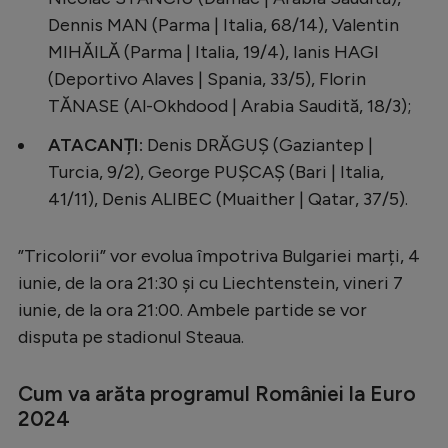
Intră în cont
Dennis MAN (Parma | Italia, 68/14), Valentin
Creează cont
MIHĂILĂ (Parma | Italia, 19/4), Ianis HAGI
(Deportivo Alaves | Spania, 33/5), Florin
TĂNASE (Al-Okhdood | Arabia Saudită, 18/3);
ATACANȚI:
Denis DRĂGUȘ (Gaziantep |
Turcia, 9/2), George PUȘCAȘ (Bari | Italia,
41/11), Denis ALIBEC (Muaither | Qatar, 37/5).
”Tricolorii” vor evolua împotriva Bulgariei marți, 4
iunie, de la ora 21:30 și cu Liechtenstein, vineri 7
iunie, de la ora 21:00. Ambele partide se vor
disputa pe stadionul Steaua.
Cum va arăta programul României la Euro
2024