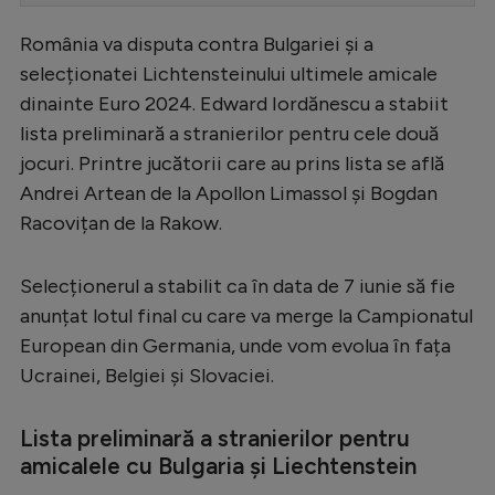
Serie A
România va disputa contra Bulgariei și a
Bundesliga
selecționatei Lichtensteinului ultimele amicale
dinainte Euro 2024. Edward Iordănescu a stabiit
Ligue 1
lista preliminară a stranierilor pentru cele două
Campionate
jocuri. Printre jucătorii care au prins lista se află
Andrei Artean de la Apollon Limassol și Bogdan
Starurile fotbalului
Racovițan de la Rakow.
EURO 2024
Stranieri
Selecționerul a stabilit ca în data de 7 iunie să fie
anunțat lotul final cu care va merge la Campionatul
Clasamente
European din Germania, unde vom evolua în fața
Ucrainei, Belgiei și Slovaciei.
Lista preliminară a stranierilor pentru
Tenis
amicalele cu Bulgaria și Liechtenstein
Handbal