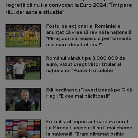
regretă că nu i-a convocat la Euro 2024: ”Îmi pare
rău, dar asta e situația”
Fostul selecționer al României a
anunțat că vrea să revină la națională:
”Mi-aș dori să reușesc o performanță
mai mare decât ultima!”
Românul vândut pe 3.000.000 de
euro, văzut drept viitor titular al
naționalei: ”Poate fi o soluție!”
Edi Iordănescu îl avertizează pe Gică
Hagi: ”E cea mai păcătoasă”
Fotbalistul important care i-a cerut
lui Mircea Lucescu să nu îl mai cheme
la națională: ”Eram dărâmat psihic