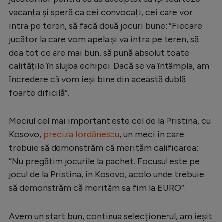
vacanța și speră ca cei convocați, cei care vor
Serie A
intra pe teren, să facă două jocuri bune: ”Fiecare
Bundesliga
jucător la care vom apela și va intra pe teren, să
Ligue 1
dea tot ce are mai bun, să pună absolut toate
calitățile în slujba echipei. Dacă se va întâmpla, am
Campionate
încredere că vom ieși bine din această dublă
Starurile fotbalului
foarte dificilă”.
EURO 2024
Meciul cel mai important este cel de la Pristina, cu
Stranieri
Kosovo,
preciza Iordănescu
, un meci în care
Clasamente
trebuie să demonstrăm că merităm calificarea:
”Nu pregătim jocurile la pachet. Focusul este pe
jocul de la Pristina, în Kosovo, acolo unde trebuie
să demonstrăm că merităm sa fim la EURO”.
Tenis
Handbal
Avem un start bun, continua selecționerul, am ieșit