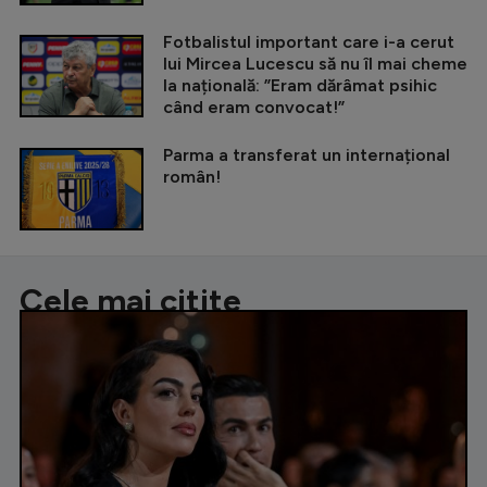
Fotbalistul important care i-a cerut
lui Mircea Lucescu să nu îl mai cheme
la națională: ”Eram dărâmat psihic
când eram convocat!”
Parma a transferat un internațional
român!
Cele mai citite