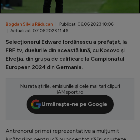
Special
Diverse
Bogdan Silviu Răducan
| Publicat: 06.06.2023 18:06
| Actualizat: 07.06.2023 11:46
Inedit
Selecționerul Edward Iordănescu a prefațat, la
Clasamente
FRF.tv, duelurile din această lună, cu Kosovo și
Elveția, din grupa de calificare la Campionatul
European 2024 din Germania.
Champions League
Nu rata știrile, emisiunile și cele mai tari clipuri
Europa League
iAMsport.ro
Conference League
Urmărește-ne pe Google
CM 2026
Premier League
Antrenorul primei reprezentative a mulțumit
LaLiga
jucătorilor pentru că au acceptat să își scurteze