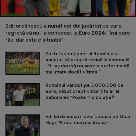
Edi Iordănescu a numit cei doi jucători pe care
regretă că nu i-a convocat la Euro 2024: ”Îmi pare
rău, dar asta e situația”
Fostul selecționer al României a
anunțat că vrea să revină la națională:
”Mi-aș dori să reușesc o performanță
mai mare decât ultima!”
Românul vândut pe 3.000.000 de
euro, văzut drept viitor titular al
naționalei: ”Poate fi o soluție!”
Edi Iordănescu îl avertizează pe Gică
Hagi: ”E cea mai păcătoasă”