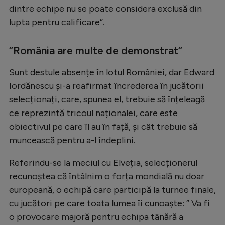
Intră în cont
dintre echipe nu se poate considera exclusă din
Creează cont
lupta pentru calificare”.
”România are multe de demonstrat”
Sunt destule absențe în lotul României, dar Edward
Iordănescu și-a reafirmat încrederea în jucătorii
selecționați, care, spunea el, trebuie să înțeleagă
ce reprezintă tricoul naționalei, care este
obiectivul pe care îl au în față, și cât trebuie să
muncească pentru a-l îndeplini.
Referindu-se la meciul cu Elveția, selecționerul
recunoștea că întâlnim o forța mondială nu doar
europeană, o echipă care participă la turnee finale,
cu jucători pe care toata lumea îi cunoaște: ” Va fi
o provocare majoră pentru echipa tânără a