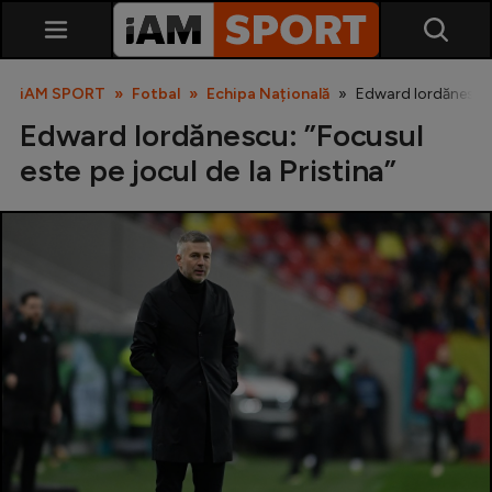
iAM SPORT
Fotbal
Echipa Națională
Edward Iordănescu: 
Edward Iordănescu: ”Focusul
este pe jocul de la Pristina”
SuperLiga
Liga 2
Cupa României
Echipa Națională
U21
Fotbal feminin