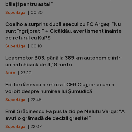
băieți pentru asta!”
SuperLiga
| 00:30
Coelho a surprins după eșecul cu FC Argeș: ”Nu
sunt îngrijorat!” + Cicâldău, avertisment înainte
de returul cu KuPS
SuperLiga
| 00:10
Leapmotor B03, până la 389 km autonomie într-
un hatchback de 4,18 metri
Auto
| 23:20
Edi Iordănescu a refuzat CFR Cluj, iar acum a
vorbit despre numirea lui Șumudică
SuperLiga
| 22:45
Emil Grădinescu l-a pus la zid pe Neluțu Varga: ”A
avut o grămadă de decizii greșite!”
SuperLiga
| 22:07