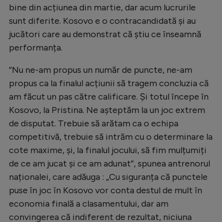
bine din acțiunea din martie, dar acum lucrurile
Natație
sunt diferite. Kosovo e o contracandidată și au
Formula 1
jucători care au demonstrat că știu ce înseamnă
Gimnastică
performanța.
Auto
”Nu ne-am propus un număr de puncte, ne-am
propus ca la finalul acțiunii să tragem concluzia că
Rugby
am făcut un pas către calificare. Și totul începe în
Ciclism
Kosovo, la Pristina. Ne așteptăm la un joc extrem
Alte sporturi
de disputat. Trebuie să arătam ca o echipa
competitivă, trebuie să intrăm cu o determinare la
JO 2024
cote maxime, și, la finalul jocului, să fim mulțumiți
JO 2026
de ce am jucat și ce am adunat”, spunea antrenorul
naționalei, care adăuga : „Cu siguranța că punctele
puse în joc în Kosovo vor conta destul de mult în
economia finală a clasamentului, dar am
convingerea că indiferent de rezultat, niciuna