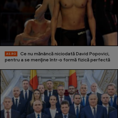
Ce nu mănâncă niciodată David Popovici,
AS.RO
pentru a se menţine într-o formă fizică perfectă