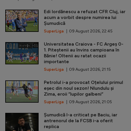
Edi Iordănescu a refuzat CFR Cluj, iar
acum a vorbit despre numirea lui
Șumudică
SuperLiga
| 09 August 2026, 22:45
Universitatea Craiova - FC Argeș 0-
1. Piteștenii au învins campioana în
Bănie! Oltenii au ratat ocazii
importante
SuperLiga
| 09 August 2026, 21:15
Petrolul i-a provocat Oțelului primul
eșec din noul sezon! Nlundulu și
Zima, eroii ”lupilor galbeni”
SuperLiga
| 09 August 2026, 21:05
Șumudică l-a criticat pe Baciu, iar
antrenorul de la FCSB i-a oferit
replica