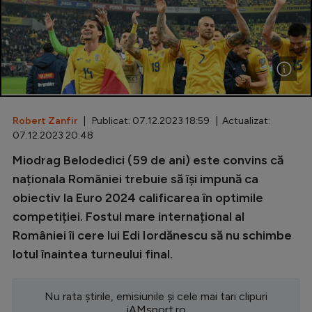
Special
Diverse
Inedit
Clasamente
Robert Zanfir
| Publicat: 07.12.2023 18:59 | Actualizat:
07.12.2023 20:48
Miodrag Belodedici (59 de ani) este convins că
Champions League
naționala României trebuie să își impună ca
obiectiv la Euro 2024 calificarea în optimile
Europa League
competiției. Fostul mare internațional al
Conference League
României îi cere lui Edi Iordănescu să nu schimbe
lotul înaintea turneului final.
CM 2026
Premier League
Nu rata știrile, emisiunile și cele mai tari clipuri
LaLiga
iAMsport.ro