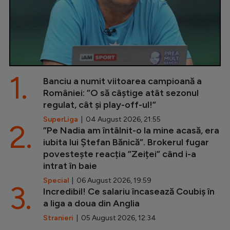
1.
Banciu a numit viitoarea campioană a
României: ”O să câștige atât sezonul
regulat, cât și play-off-ul!”
SuperLiga
| 04 August 2026, 21:55
2.
”Pe Nadia am întâlnit-o la mine acasă, era
iubita lui Ștefan Bănică”. Brokerul fugar
povestește reacția ”Zeiței” când i-a
intrat în baie
Special
| 06 August 2026, 19:59
3.
Incredibil! Ce salariu încasează Coubiș în
a liga a doua din Anglia
Stranieri
| 05 August 2026, 12:34