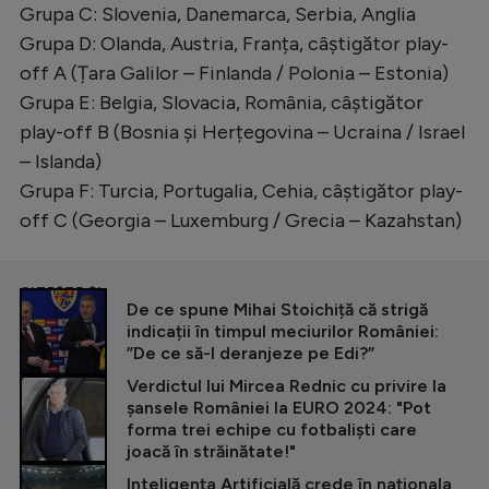
Grupa C: Slovenia, Danemarca, Serbia, Anglia
Grupa D: Olanda, Austria, Franța, câștigător play-
off A (Țara Galilor – Finlanda / Polonia – Estonia)
Grupa E: Belgia, Slovacia, România, câștigător
play-off B (Bosnia și Herțegovina – Ucraina / Israel
– Islanda)
Grupa F: Turcia, Portugalia, Cehia, câștigător play-
off C (Georgia – Luxemburg / Grecia – Kazahstan)
CITEȘTE ȘI
De ce spune Mihai Stoichiță că strigă
indicații în timpul meciurilor României:
”De ce să-l deranjeze pe Edi?”
Verdictul lui Mircea Rednic cu privire la
șansele României la EURO 2024: "Pot
forma trei echipe cu fotbaliști care
joacă în străinătate!"
Inteligența Artificială crede în naționala