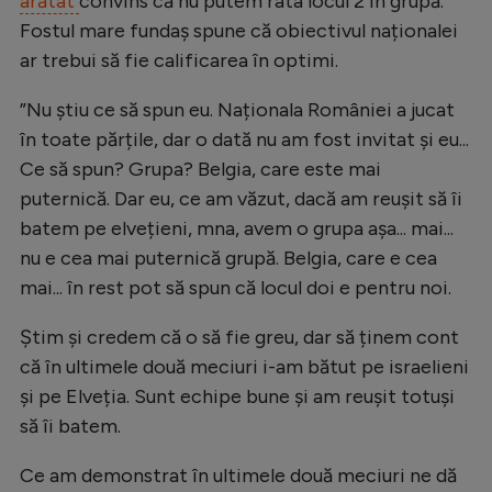
arătat
convins că nu putem rata locul 2 în grupă.
Natație
Fostul mare fundaș spune că obiectivul naționalei
ar trebui să fie calificarea în optimi.
Formula 1
Gimnastică
”Nu știu ce să spun eu. Naționala României a jucat
în toate părțile, dar o dată nu am fost invitat și eu...
Auto
Ce să spun? Grupa? Belgia, care este mai
Rugby
puternică. Dar eu, ce am văzut, dacă am reușit să îi
Ciclism
batem pe elvețieni, mna, avem o grupa așa... mai...
nu e cea mai puternică grupă. Belgia, care e cea
Alte sporturi
mai... în rest pot să spun că locul doi e pentru noi.
JO 2024
Știm și credem că o să fie greu, dar să ținem cont
JO 2026
că în ultimele două meciuri i-am bătut pe israelieni
și pe Elveția. Sunt echipe bune și am reușit totuși
să îi batem.
Ce am demonstrat în ultimele două meciuri ne dă