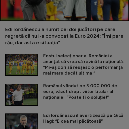
Edi Iordănescu a numit cei doi jucători pe care
regretă că nu i-a convocat la Euro 2024: ”Îmi pare
rău, dar asta e situația”
Fostul selecționer al României a
anunțat că vrea să revină la națională:
”Mi-aș dori să reușesc o performanță
mai mare decât ultima!”
Românul vândut pe 3.000.000 de
euro, văzut drept viitor titular al
naționalei: ”Poate fi o soluție!”
Edi Iordănescu îl avertizează pe Gică
Hagi: ”E cea mai păcătoasă”