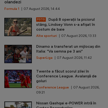
olandezi
Formula 1
| 07 August 2026, 14:44
După 8 operații la piciorul
FOTO
stâng, Lindsey Vonn s-a afișat în
costum de baie
Alte sporturi
| 07 August 2026, 13:33
Dinamo a transferat un mijlocaș din
Italia: ”Va semna pe 3 ani”
SuperLiga
| 07 August 2026, 11:42
Twente a făcut scorul zilei în
Conference League. Avalanșă de
goluri
Conference League
| 07 August 2026,
09:21
Nissan Qashqai e-POWER intră în
Cartea Recordurilor