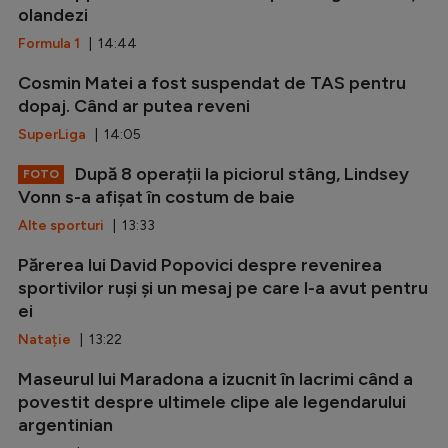
olandezi
Formula 1
| 14:44
Cosmin Matei a fost suspendat de TAS pentru
dopaj. Când ar putea reveni
SuperLiga
| 14:05
După 8 operații la piciorul stâng, Lindsey
FOTO
Vonn s-a afișat în costum de baie
Alte sporturi
| 13:33
Părerea lui David Popovici despre revenirea
sportivilor ruși și un mesaj pe care l-a avut pentru
ei
Natație
| 13:22
Maseurul lui Maradona a izucnit în lacrimi când a
povestit despre ultimele clipe ale legendarului
argentinian