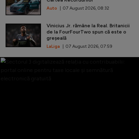
Auto
| 07 August 2026, 08:32
Vinicius Jr. rămâne la Real. Britanicii
de la FourFourTwo spun că este o
greșeală
LaLiga
| 07 August 2026, 07:59