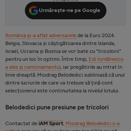
Serie A
Urmărește-ne pe Google
Bundesliga
Ligue 1
România și-a aflat adversarele
de la Euro 2024.
Campionate
Belgia, Slovacia și câștigătoarea dintre Islanda,
Israel, Ucraina și Bosnia se vor bate cu ”tricolorii”
Starurile fotbalului
pentru un loc în optimi. Între timp,
Edi Iordănescu
EURO 2024
a ales și cantonamentul
, iar pregătirile au intrat în
Stranieri
linie dreaptă. Miodrag Belodedici subliniază că unul
dintre lucrurile de care va trebuie să țină cont
Clasamente
selecționerul este continuitatea la nivelul lotului.
Belodedici pune presiune pe tricolori
Tenis
Contactat de
iAM Sport
,
Miodrag Belodedici s-a
Handbal