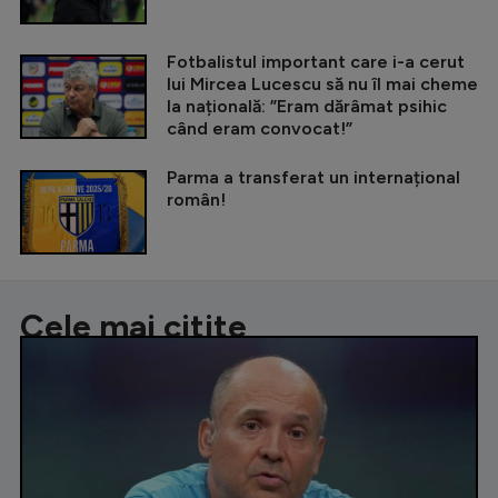
Fotbalistul important care i-a cerut
lui Mircea Lucescu să nu îl mai cheme
la națională: ”Eram dărâmat psihic
când eram convocat!”
Parma a transferat un internațional
român!
Cele mai citite