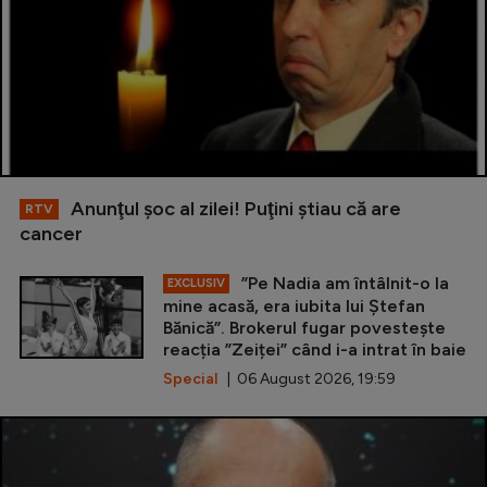
Anunţul şoc al zilei! Puţini ştiau că are
RTV
cancer
”Pe Nadia am întâlnit-o la
EXCLUSIV
mine acasă, era iubita lui Ștefan
Bănică”. Brokerul fugar povestește
reacția ”Zeiței” când i-a intrat în baie
Special
| 06 August 2026, 19:59