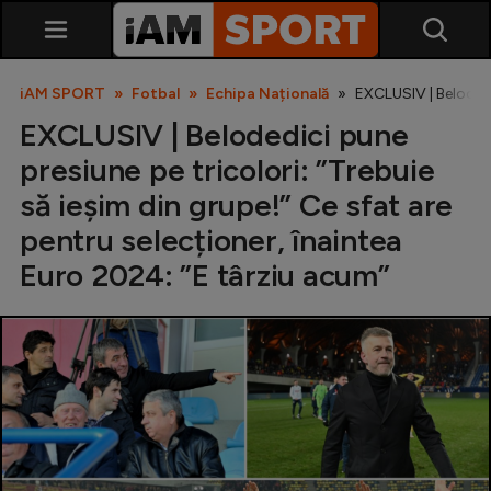
iAM SPORT
Fotbal
Echipa Națională
EXCLUSIV | Belodedi
EXCLUSIV | Belodedici pune
presiune pe tricolori: ”Trebuie
să ieșim din grupe!” Ce sfat are
pentru selecționer, înaintea
Euro 2024: ”E târziu acum”
SuperLiga
Liga 2
Cupa României
Echipa Națională
U21
Fotbal feminin