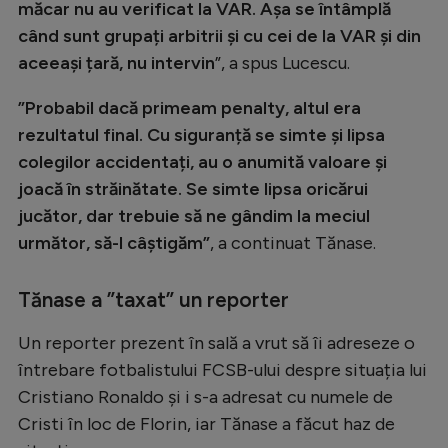
măcar nu au verificat la VAR. Așa se întâmplă
când sunt grupați arbitrii și cu cei de la VAR și din
aceeași țară, nu intervin
”, a spus Lucescu.
”Probabil dacă primeam penalty, altul era
rezultatul final. Cu siguranță se simte și lipsa
colegilor accidentați, au o anumită valoare și
joacă în străinătate. Se simte lipsa oricărui
jucător, dar trebuie să ne gândim la meciul
următor, să-l câștigăm”
, a continuat Tănase.
Tănase a ”taxat” un reporter
Un reporter prezent în sală a vrut să îi adreseze o
întrebare fotbalistului FCSB-ului despre situația lui
Cristiano Ronaldo și i s-a adresat cu numele de
Cristi în loc de Florin, iar Tănase a făcut haz de