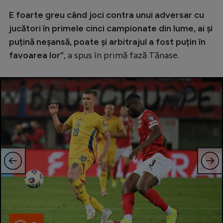
Natație
E foarte greu când joci contra unui adversar cu
jucători în primele cinci campionate din lume, ai și
Formula 1
puțină neșansă, poate și arbitrajul a fost puțin în
Gimnastică
favoarea lor”
, a spus în primă fază Tănase.
Auto
Rugby
Ciclism
Alte sporturi
JO 2024
JO 2026