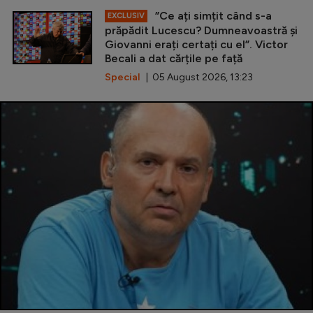
”Ce ați simțit când s-a
EXCLUSIV
prăpădit Lucescu? Dumneavoastră și
Giovanni erați certați cu el”. Victor
Becali a dat cărțile pe față
Special
| 05 August 2026, 13:23