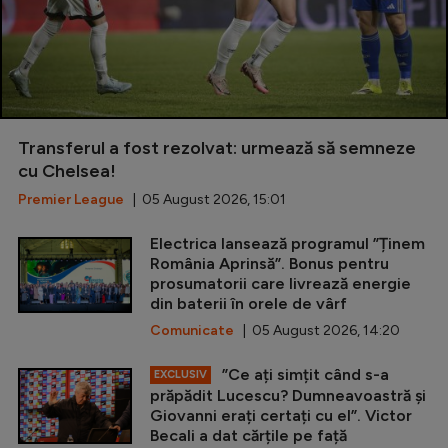
Transferul a fost rezolvat: urmează să semneze
cu Chelsea!
Premier League
| 05 August 2026, 15:01
Electrica lansează programul ”Ținem
România Aprinsă”. Bonus pentru
prosumatorii care livrează energie
din baterii în orele de vârf
Comunicate
| 05 August 2026, 14:20
”Ce ați simțit când s-a
EXCLUSIV
prăpădit Lucescu? Dumneavoastră și
Giovanni erați certați cu el”. Victor
Becali a dat cărțile pe față