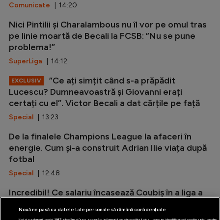
Comunicate
| 14:20
Nici Pintilii și Charalambous nu îl vor pe omul tras
pe linie moartă de Becali la FCSB: ”Nu se pune
problema!”
SuperLiga
| 14:12
”Ce ați simțit când s-a prăpădit
EXCLUSIV
Lucescu? Dumneavoastră și Giovanni erați
certați cu el”. Victor Becali a dat cărțile pe față
Special
| 13:23
De la finalele Champions League la afaceri în
energie. Cum și-a construit Adrian Ilie viața după
fotbal
Special
| 12:48
Incredibil! Ce salariu încasează Coubiș în a liga a
doua din Anglia
Nouă ne pasă ca datele tale personale să rămână confidențiale
Stranieri
| 12:34
Noi și partenerii noștri
1017
stocăm și/sau accesăm informații pe dispozitivul dvs., precum identificatorii cookie unici pentru