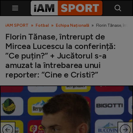
iAM SPORT
Fotbal
Echipa Națională
Florin Tănase, între
Florin Tănase, întrerupt de
Mircea Lucescu la conferință:
”Ce puțin?” + Jucătorul s-a
amuzat la întrebarea unui
reporter: ”Cine e Cristi?”
SuperLiga
Liga 2
Cupa României
Echipa Națională
U21
Fotbal feminin