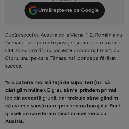
Serie A
Urmărește-ne pe Google
Bundesliga
Ligue 1
După eșecul cu Austria de la Viena, 1-2, România nu
Campionate
își mai poate permite pași greșiți în preliminariile
CM 2026. Următorul joc este programat marți cu
Starurile fotbalului
Cipru, unul pe care Tănase nu îl concepe fără un
EURO 2024
succes.
Stranieri
”E o datorie morală față de suporteri (n.r. să
Clasamente
câștigăm mâine). E greu să mai prindem primul
loc din această grupă, dar trebuie să ne gândim
că avem o șansă mare prin prisma barajului. Sunt
greșeli pe care le-am făcut în acel meci cu
Tenis
Austria.
Handbal