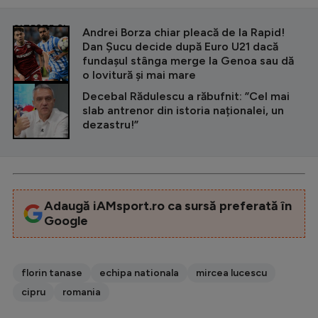
CITEȘTE ȘI
Andrei Borza chiar pleacă de la Rapid!
Dan Șucu decide după Euro U21 dacă
fundașul stânga merge la Genoa sau dă
o lovitură și mai mare
Decebal Rădulescu a răbufnit: ”Cel mai
slab antrenor din istoria naționalei, un
dezastru!”
Adaugă iAMsport.ro ca sursă preferată în
Google
florin tanase
echipa nationala
mircea lucescu
cipru
romania