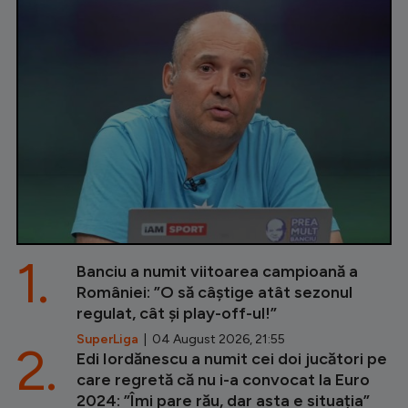
1.
Banciu a numit viitoarea campioană a
României: ”O să câștige atât sezonul
regulat, cât și play-off-ul!”
SuperLiga
| 04 August 2026, 21:55
2.
Edi Iordănescu a numit cei doi jucători pe
care regretă că nu i-a convocat la Euro
2024: ”Îmi pare rău, dar asta e situația”