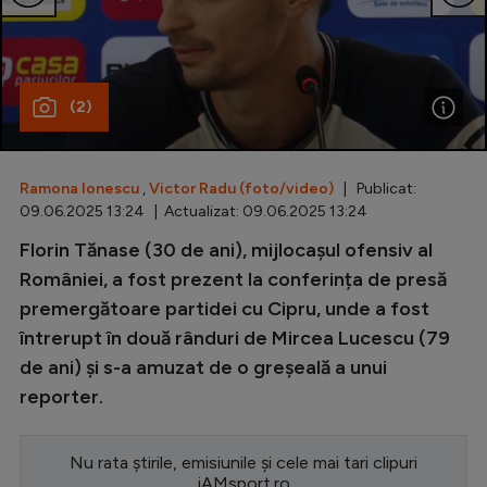
Special
Diverse
(2)
Inedit
Clasamente
Ramona Ionescu
,
Victor Radu (foto/video)
| Publicat:
09.06.2025 13:24 | Actualizat: 09.06.2025 13:24
Florin Tănase (30 de ani), mijlocașul ofensiv al
Champions League
României, a fost prezent la conferința de presă
premergătoare partidei cu Cipru, unde a fost
Europa League
întrerupt în două rânduri de Mircea Lucescu (79
Conference League
de ani) și s-a amuzat de o greșeală a unui
reporter.
CM 2026
Premier League
Nu rata știrile, emisiunile și cele mai tari clipuri
LaLiga
iAMsport.ro