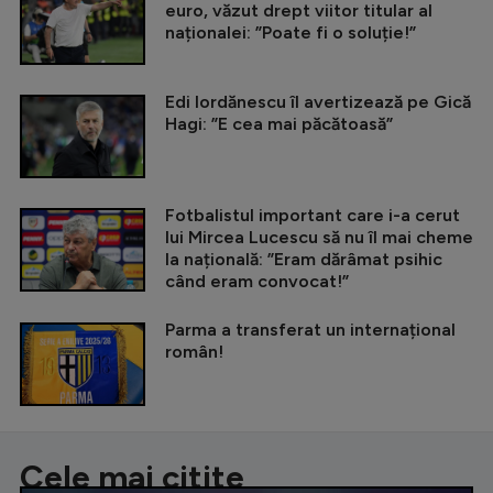
euro, văzut drept viitor titular al
naționalei: ”Poate fi o soluție!”
Edi Iordănescu îl avertizează pe Gică
Hagi: ”E cea mai păcătoasă”
Fotbalistul important care i-a cerut
lui Mircea Lucescu să nu îl mai cheme
la națională: ”Eram dărâmat psihic
când eram convocat!”
Parma a transferat un internațional
român!
Cele mai citite