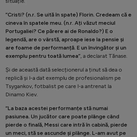
situație.
”Cristi? (n.r. Se uită în spate) Florin. Credeam că e
cineva în spatele meu. (n.r. Ați văzut meciul
Portugaliei? Ce părere ai de Ronaldo?) E o
legendă, are o vârstă, aproape iese la pensie și
are foame de performanță. E un învingător și un
exemplu pentru toată lumea”
, a declarat Tănase.
Și de această dată selecționerul a ținut să dea o
replică și l-a dat exemplu de profesionalism pe
Tsygankov, fotbalist pe care l-a antrenat la
Dinamo Kiev.
”La baza acestei performanțe stă numai
pasiunea. Un jucător care poate plânge când
pierde o finală, Messi care intră în cabină, pierde
un meci, stă se ascunde și plânge. L-am avut pe