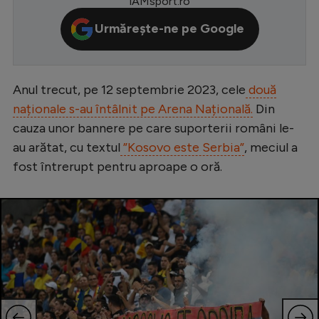
iAMsport.ro
Serie A
Urmărește-ne pe Google
Bundesliga
Ligue 1
Anul trecut, pe 12 septembrie 2023, cele
două
Campionate
naționale s-au întâlnit pe Arena Națională.
Din
Starurile fotbalului
cauza unor bannere pe care suporterii români le-
au arătat, cu textul
”Kosovo este Serbia”
, meciul a
EURO 2024
fost întrerupt pentru aproape o oră.
Stranieri
Clasamente
Tenis
Handbal