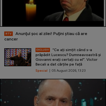
Anunţul şoc al zilei! Puţini ştiau că are
RTV
cancer
”Ce ați simțit când s-a
EXCLUSIV
prăpădit Lucescu? Dumneavoastră și
Giovanni erați certați cu el”. Victor
Becali a dat cărțile pe față
Special
| 05 August 2026, 13:23