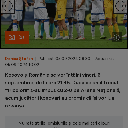
Special
Diverse
Inedit
(2)
Clasamente
Denisa Ștefan
| Publicat: 05.09.2024 08:30 | Actualizat:
05.09.2024 10:02
Champions League
Kosovo și România se vor întâlni vineri, 6
septembrie, de la ora 21:45. După ce anul trecut
Europa League
”tricolorii” s-au impus cu 2-0 pe Arena Națională,
Conference League
acum jucătorii kosovari au promis că își vor lua
CM 2026
revanșa.
Premier League
Nu rata știrile, emisiunile și cele mai tari clipuri
LaLiga