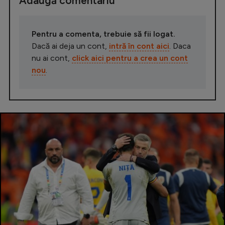
Adaugă comentariu
Pentru a comenta, trebuie să fii logat.
Dacă ai deja un cont,
intră în cont aici
. Daca
nu ai cont,
click aici pentru a crea un cont
nou
.