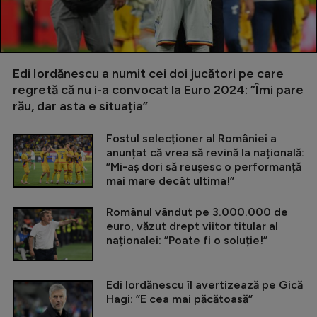
Edi Iordănescu a numit cei doi jucători pe care
regretă că nu i-a convocat la Euro 2024: ”Îmi pare
rău, dar asta e situația”
Fostul selecționer al României a
anunțat că vrea să revină la națională:
”Mi-aș dori să reușesc o performanță
mai mare decât ultima!”
Românul vândut pe 3.000.000 de
euro, văzut drept viitor titular al
naționalei: ”Poate fi o soluție!”
Edi Iordănescu îl avertizează pe Gică
Hagi: ”E cea mai păcătoasă”