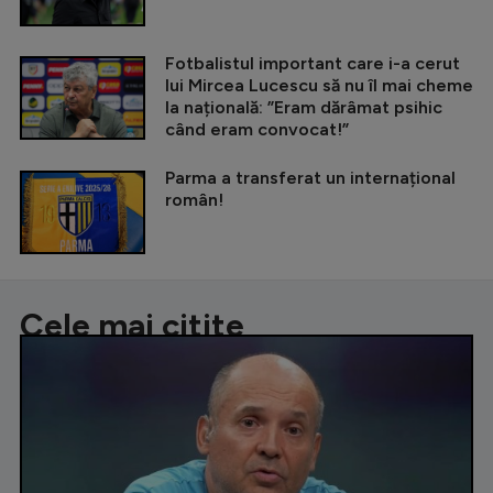
Fotbalistul important care i-a cerut
lui Mircea Lucescu să nu îl mai cheme
la națională: ”Eram dărâmat psihic
când eram convocat!”
Parma a transferat un internațional
român!
Cele mai citite