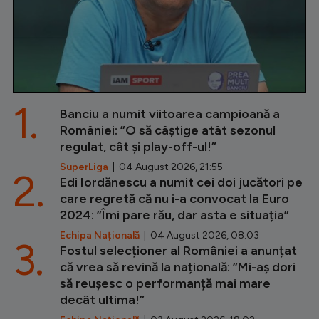
1.
Banciu a numit viitoarea campioană a
României: ”O să câștige atât sezonul
regulat, cât și play-off-ul!”
SuperLiga
| 04 August 2026, 21:55
2.
Edi Iordănescu a numit cei doi jucători pe
care regretă că nu i-a convocat la Euro
2024: ”Îmi pare rău, dar asta e situația”
Echipa Națională
| 04 August 2026, 08:03
3.
Fostul selecționer al României a anunțat
că vrea să revină la națională: ”Mi-aș dori
să reușesc o performanță mai mare
decât ultima!”