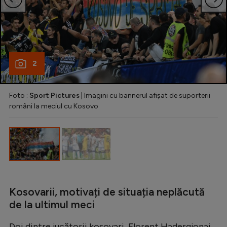
Natație
Formula 1
Gimnastică
2
Auto
Rugby
Foto :
Sport Pictures
| Imagini cu bannerul afișat de suporterii
Ciclism
români la meciul cu Kosovo
Alte sporturi
JO 2024
JO 2026
Kosovarii, motivați de situația neplăcută
de la ultimul meci
Doi dintre jucătorii kosovari, Florent Hadergjonaj