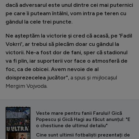
dacă adversarul este unul dintre cei mai puternici
pe care îi puteam întâlni, vom intra pe teren cu
gândul la cele trei puncte.
Ne așteptăm la victorie și cred că acasă, pe 'Fadil
Vokrri', ar trebui să plecăm doar cu gândul la
victorii. Ne-a fost dor de fani, sper că stadionul
va fi plin, iar suporterii vor face o atmosferă de
foc, ca de obicei. Avem nevoie de al
doisprezecelea jucător"
, a spus și mijlocașul
Mergim Vojvoda.
CITEȘTE ȘI
Veste mare pentru fanii Farului! Gică
Popescu și Gică Hagi au făcut anunțul: "E
o chestiune de ultimul detaliu"
Cine sunt ultimii fotbaliști prezentați de