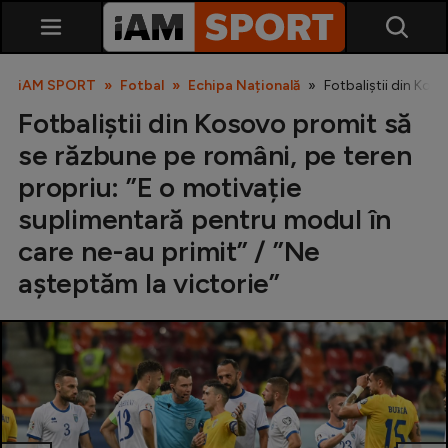
iAM SPORT
Fotbal
Echipa Națională
Fotbaliștii din Kos
Fotbaliștii din Kosovo promit să
se răzbune pe români, pe teren
propriu: ”E o motivație
suplimentară pentru modul în
care ne-au primit” / ”Ne
SuperLiga
așteptăm la victorie”
Liga 2
Cupa României
Echipa Națională
U21
Fotbal feminin