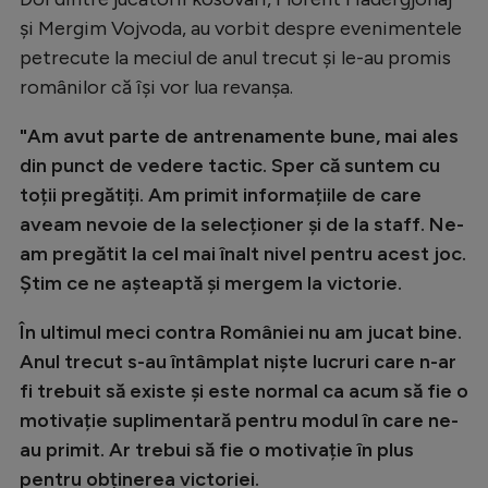
Intră în cont
și Mergim Vojvoda, au vorbit despre evenimentele
Creează cont
petrecute la meciul de anul trecut și le-au promis
românilor că își vor lua revanșa.
"Am avut parte de antrenamente bune, mai ales
din punct de vedere tactic. Sper că suntem cu
toții pregătiți. Am primit informațiile de care
aveam nevoie de la selecționer și de la staff. Ne-
am pregătit la cel mai înalt nivel pentru acest joc.
Știm ce ne așteaptă și mergem la victorie.
În ultimul meci contra României nu am jucat bine.
Anul trecut s-au întâmplat niște lucruri care n-ar
fi trebuit să existe și este normal ca acum să fie o
motivație suplimentară pentru modul în care ne-
au primit. Ar trebui să fie o motivație în plus
pentru obținerea victoriei.