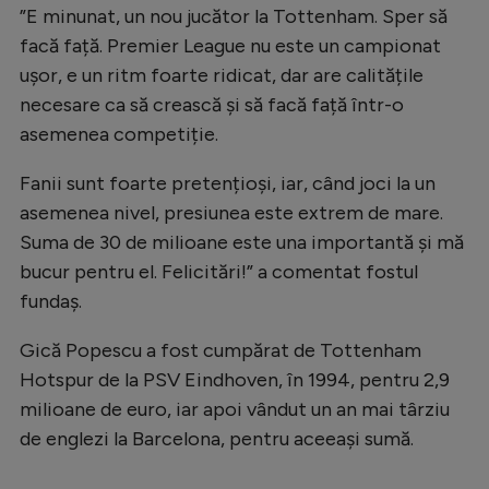
”E minunat, un nou jucător la Tottenham. Sper să
Natație
facă față. Premier League nu este un campionat
Formula 1
ușor, e un ritm foarte ridicat, dar are calitățile
Gimnastică
necesare ca să crească și să facă față într-o
asemenea competiție.
Auto
Fanii sunt foarte pretențioși, iar, când joci la un
Rugby
asemenea nivel, presiunea este extrem de mare.
Ciclism
Suma de 30 de milioane este una importantă și mă
Alte sporturi
bucur pentru el. Felicitări!” a comentat fostul
fundaș.
JO 2024
JO 2026
Gică Popescu a fost cumpărat de Tottenham
Hotspur de la PSV Eindhoven, în 1994, pentru 2,9
milioane de euro, iar apoi vândut un an mai târziu
de englezi la Barcelona, pentru aceeași sumă.