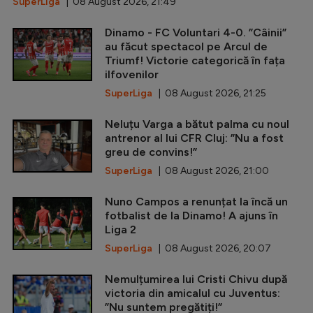
SuperLiga
| 08 August 2026, 21:49
Dinamo - FC Voluntari 4-0. ”Câinii”
au făcut spectacol pe Arcul de
Triumf! Victorie categorică în fața
ilfovenilor
SuperLiga
| 08 August 2026, 21:25
Neluțu Varga a bătut palma cu noul
antrenor al lui CFR Cluj: ”Nu a fost
greu de convins!”
SuperLiga
| 08 August 2026, 21:00
Nuno Campos a renunțat la încă un
fotbalist de la Dinamo! A ajuns în
Liga 2
SuperLiga
| 08 August 2026, 20:07
Nemulțumirea lui Cristi Chivu după
victoria din amicalul cu Juventus:
”Nu suntem pregătiți!”