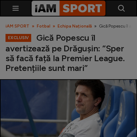
iAM SPORT
Fotbal
Echipa Națională
Gică Popescu îl aver
Gică Popescu îl
EXCLUSIV
avertizează pe Drăgușin: ”Sper
să facă față la Premier League.
Pretențiile sunt mari”
SuperLiga
Liga 2
Cupa României
Echipa Națională
U21
Fotbal feminin