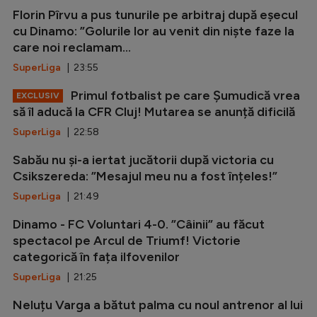
Florin Pîrvu a pus tunurile pe arbitraj după eșecul
cu Dinamo: ”Golurile lor au venit din niște faze la
care noi reclamam...
SuperLiga
| 23:55
Primul fotbalist pe care Șumudică vrea
EXCLUSIV
să îl aducă la CFR Cluj! Mutarea se anunță dificilă
SuperLiga
| 22:58
Sabău nu și-a iertat jucătorii după victoria cu
Csikszereda: ”Mesajul meu nu a fost înțeles!”
SuperLiga
| 21:49
Dinamo - FC Voluntari 4-0. ”Câinii” au făcut
spectacol pe Arcul de Triumf! Victorie
categorică în fața ilfovenilor
SuperLiga
| 21:25
Neluțu Varga a bătut palma cu noul antrenor al lui