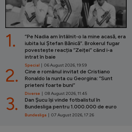
1.
”Pe Nadia am întâlnit-o la mine acasă, era
iubita lui Ștefan Bănică”. Brokerul fugar
povestește reacția ”Zeiței” când i-a
intrat în baie
Special
| 06 August 2026, 19:59
2.
Cine e românul invitat de Cristiano
Ronaldo la nunta cu Georgina: ”Sunt
prieteni foarte buni”
Diverse
| 08 August 2026, 11:45
3.
Dan Șucu își vinde fotbalistul în
Bundesliga pentru 1.000.000 de euro
Bundesliga
| 07 August 2026, 17:26