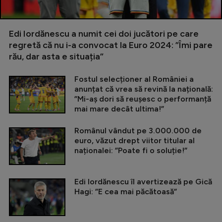
Edi Iordănescu a numit cei doi jucători pe care
regretă că nu i-a convocat la Euro 2024: ”Îmi pare
rău, dar asta e situația”
Fostul selecționer al României a
anunțat că vrea să revină la națională:
”Mi-aș dori să reușesc o performanță
mai mare decât ultima!”
Românul vândut pe 3.000.000 de
euro, văzut drept viitor titular al
naționalei: ”Poate fi o soluție!”
Edi Iordănescu îl avertizează pe Gică
Hagi: ”E cea mai păcătoasă”