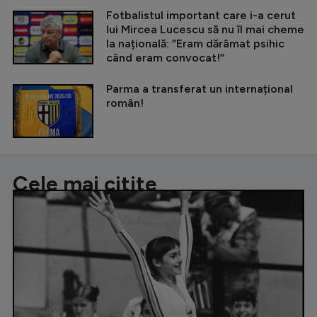
Fotbalistul important care i-a cerut
lui Mircea Lucescu să nu îl mai cheme
la națională: ”Eram dărâmat psihic
când eram convocat!”
Parma a transferat un internațional
român!
Cele mai citite