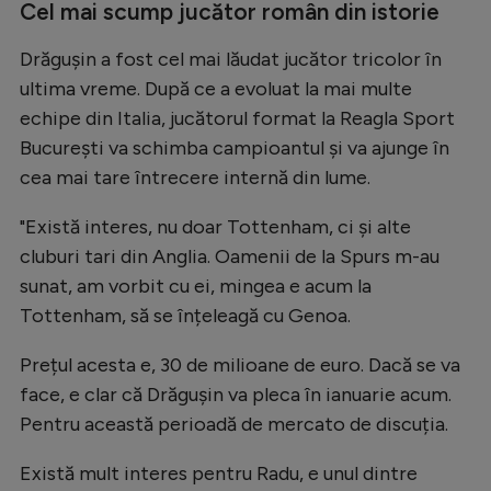
Intră în cont
Cel mai scump jucător român din istorie
Creează cont
Drăgușin a fost cel mai lăudat jucător tricolor în
ultima vreme. După ce a evoluat la mai multe
echipe din Italia, jucătorul format la Reagla Sport
București va schimba campioantul și va ajunge în
cea mai tare întrecere internă din lume.
"Există interes, nu doar Tottenham, ci și alte
cluburi tari din Anglia. Oamenii de la Spurs m-au
sunat, am vorbit cu ei, mingea e acum la
Tottenham, să se înțeleagă cu Genoa.
Prețul acesta e, 30 de milioane de euro. Dacă se va
face, e clar că Drăgușin va pleca în ianuarie acum.
Pentru această perioadă de mercato de discuția.
Există mult interes pentru Radu, e unul dintre