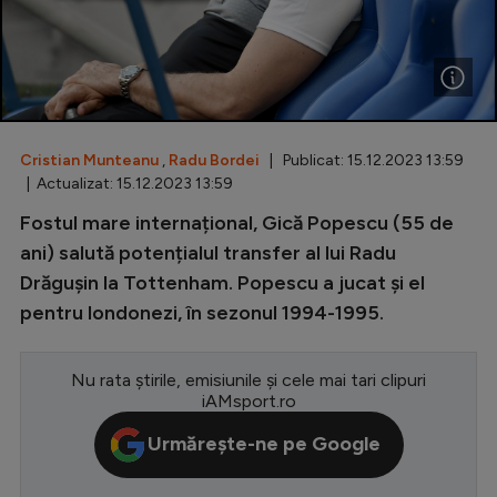
Special
Diverse
Inedit
Cristian Munteanu
,
Radu Bordei
| Publicat: 15.12.2023 13:59
Clasamente
| Actualizat: 15.12.2023 13:59
Fostul mare internațional, Gică Popescu (55 de
ani) salută potențialul transfer al lui Radu
Drăgușin la Tottenham. Popescu a jucat și el
Champions League
pentru londonezi, în sezonul 1994-1995.
Europa League
Conference League
Nu rata știrile, emisiunile și cele mai tari clipuri
iAMsport.ro
CM 2026
Urmărește-ne pe Google
Premier League
LaLiga