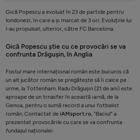
Serie A
Gică Popescu a evoluat în 23 de partide pentru
londonezi, în care a și marcat de 3 ori. Evoluțiile lui
Bundesliga
l-au propulsat, ulterior, către FC Barcelona.
Ligue 1
Campionate
Gică Popescu știe cu ce provocări se va
confrunta Drăgușin, în Anglia
Starurile fotbalului
EURO 2024
Fostul mare internațional român este bucuros că
Stranieri
un alt jucător român se pregătește să îi calce pe
urme, la Tottenham. Radu Drăgușin (21 de ani) este
Clasamente
aproape de un trnasfer în această iarnă, de la
Genoa, pentru o sumă record a unui fotbalist
român. Contactat de
iAMsport.ro
, ”Baciul” a
prezentat provocările cu care se va confrunta
Tenis
fundașul naționalei.
Handbal