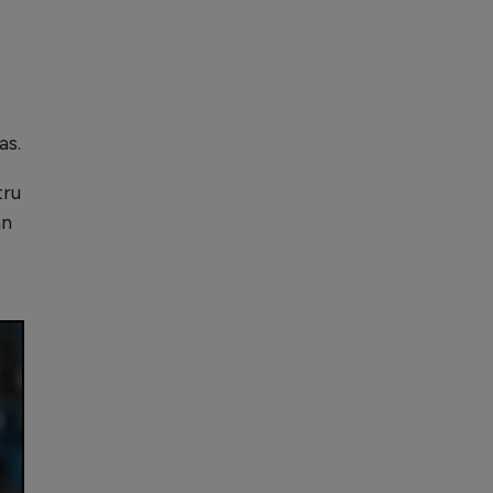
as.
tru
an