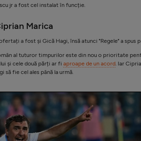
u jr a fost cel instalat în funcție.
Ciprian Marica
fertați a fost și Gică Hagi, însă atunci "Regele" a spus p
mân al tuturor timpurilor este din nou o prioritate pen
lui și cele două părți ar fi
aproape de un acord
. Iar Cipri
 să fie cel ales până la urmă.