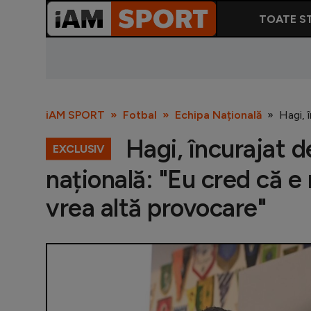
TOATE ST
iAM SPORT
Fotbal
Echipa Națională
Hagi, 
Hagi, încurajat d
EXCLUSIV
națională: "Eu cred că e
vrea altă provocare"