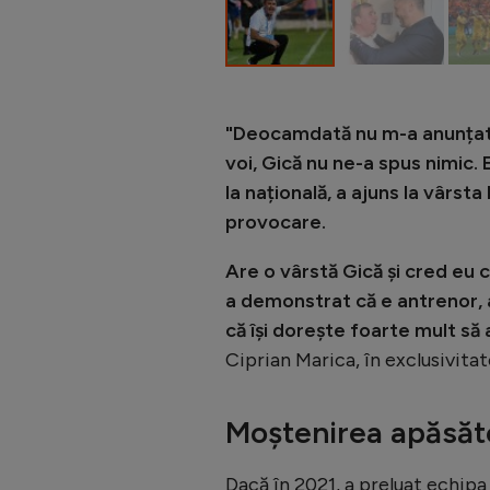
"Deocamdată nu m-a anunțat n
voi, Gică nu ne-a spus nimic.
la națională, a ajuns la vârs
provocare.
Are o vârstă Gică și cred eu c
a demonstrat că e antrenor, 
că își dorește foarte mult să
Ciprian Marica, în exclusivita
Moștenirea apăsăt
Dacă în 2021, a preluat echipa