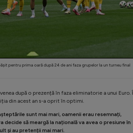
șit pentru prima oară după 24 de ani faza grupelor la un turneu final
venea după o prezență în faza eliminatorie a unui Euro. 
iția din acest an s-a oprit în optimi.
așteptările sunt mai mari, oamenii erau resemnați,
va decide să meargă la națională va avea o presiune în
t și au pretenții mai mari.