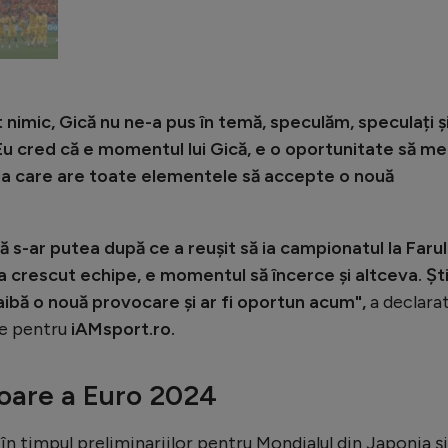
imic, Gică nu ne-a pus în temă, speculăm, speculați ș
 Eu cred că e momentul lui Gică, e o oportunitate să me
ta la care are toate elementele să accepte o nouă
ă s-ar putea după ce a reușit să ia campionatul la Farul 
a crescut echipe, e momentul să încerce și altceva. Șt
 aibă o nouă provocare și ar fi oportun acum",
a declara
te pentru
iAMsport.ro.
oare a Euro 2024
 în timpul preliminariilor pentru Mondialul din Japonia și