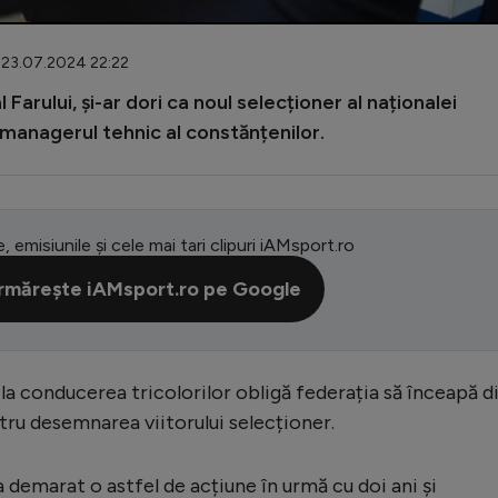
: 23.07.2024 22:22
 Farului, și-ar dori ca noul selecționer al naționalei
 managerul tehnic al constănțenilor.
e, emisiunile și cele mai tari clipuri iAMsport.ro
rmărește iAMsport.ro pe Google
 la conducerea tricolorilor obligă federația să înceapă d
tru desemnarea viitorului selecționer.
 demarat o astfel de acțiune în urmă cu doi ani și