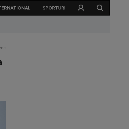
TERNATIONAL
SPORTURI
 momentul lui Gică. Știu că vrea altă provocare"
a