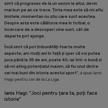
simt că progresez de la un sezon la altul, devin
Natație
mai bun pe an ce trece. Ținta mea este să-mi aflu
Formula 1
limitele, momentan nu știu care sunt acestea.
Despre asta este călătoria mea în fotbal, o
Gimnastică
încercare de a descoperi cine sunt, cât de
Auto
departe pot ajunge.
Rugby
Încă simt că pot îmbunătăți foarte multe
Ciclism
aspecte, am mulți ani în față și sper că voi putea
Alte sporturi
juca până la 38 de ani, poate 40, iar într-o bună zi
să-mi ating potențialul maxim, să fiu unul dintre
JO 2024
cei mai buni din istoria acestui sport
”, a spus Ianis
JO 2026
Hagi pentru cei de la La Liga.
Ianis Hagi: ”Joci pentru țara ta, poți face
istorie”