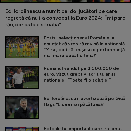
Edi Iordănescu a numit cei doi jucători pe care
regretă că nu i-a convocat la Euro 2024: ”Îmi pare
rău, dar asta e situația”
Fostul selecționer al României a
anunțat că vrea să revină la națională:
”Mi-aș dori să reușesc o performanță
mai mare decât ultima!”
Românul vândut pe 3.000.000 de
euro, văzut drept viitor titular al
naționalei: ”Poate fi o soluție!”
Edi Iordănescu îl avertizează pe Gică
Hagi: ”E cea mai păcătoasă”
Fotbalistul important care i-a cerut