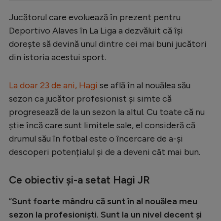
Serie A
Jucătorul care evoluează în prezent pentru
Deportivo Alaves în La Liga a dezvăluit că își
Bundesliga
dorește să devină unul dintre cei mai buni jucători
Ligue 1
din istoria acestui sport.
Campionate
La doar 23 de ani, Hagi
se află în al nouălea său
Starurile fotbalului
sezon ca jucător profesionist și simte că
EURO 2024
progresează de la un sezon la altul. Cu toate că nu
Stranieri
știe încă care sunt limitele sale, el consideră că
drumul său în fotbal este o încercare de a-și
Clasamente
descoperi potențialul și de a deveni cât mai bun.
Ce obiectiv și-a setat Hagi JR
Tenis
”
Sunt foarte mândru că sunt în al nouălea meu
Handbal
sezon la profesioniști. Sunt la un nivel decent și