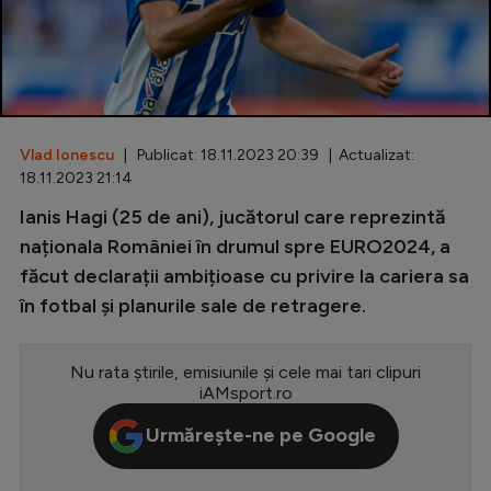
Special
Diverse
Inedit
Vlad Ionescu
| Publicat: 18.11.2023 20:39 | Actualizat:
Clasamente
18.11.2023 21:14
Ianis Hagi (25 de ani), jucătorul care reprezintă
naționala României în drumul spre EURO2024, a
făcut declarații ambițioase cu privire la cariera sa
Champions League
în fotbal și planurile sale de retragere.
Europa League
Conference League
Nu rata știrile, emisiunile și cele mai tari clipuri
iAMsport.ro
CM 2026
Urmărește-ne pe Google
Premier League
LaLiga