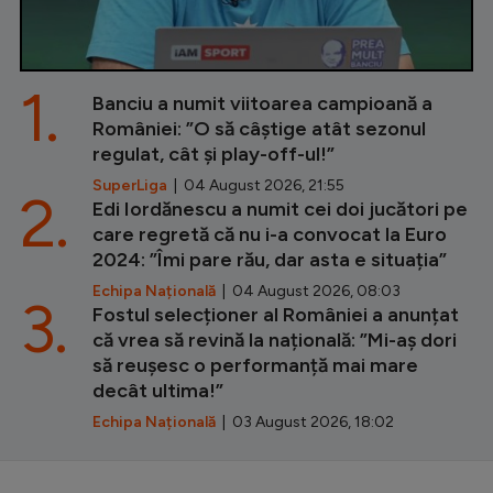
1.
Banciu a numit viitoarea campioană a
României: ”O să câștige atât sezonul
regulat, cât și play-off-ul!”
SuperLiga
| 04 August 2026, 21:55
2.
Edi Iordănescu a numit cei doi jucători pe
care regretă că nu i-a convocat la Euro
2024: ”Îmi pare rău, dar asta e situația”
Echipa Națională
| 04 August 2026, 08:03
3.
Fostul selecționer al României a anunțat
că vrea să revină la națională: ”Mi-aș dori
să reușesc o performanță mai mare
decât ultima!”
Echipa Națională
| 03 August 2026, 18:02