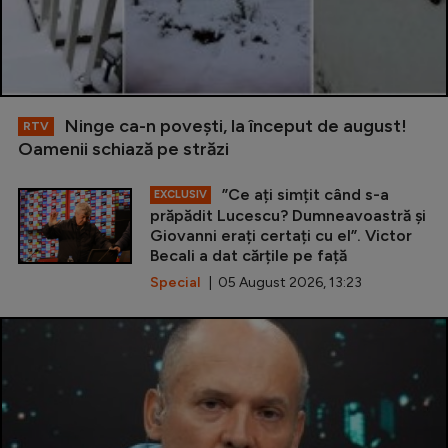
Ninge ca-n povești, la început de august!
RTV
Oamenii schiază pe străzi
”Ce ați simțit când s-a
EXCLUSIV
prăpădit Lucescu? Dumneavoastră și
Giovanni erați certați cu el”. Victor
Becali a dat cărțile pe față
Special
| 05 August 2026, 13:23