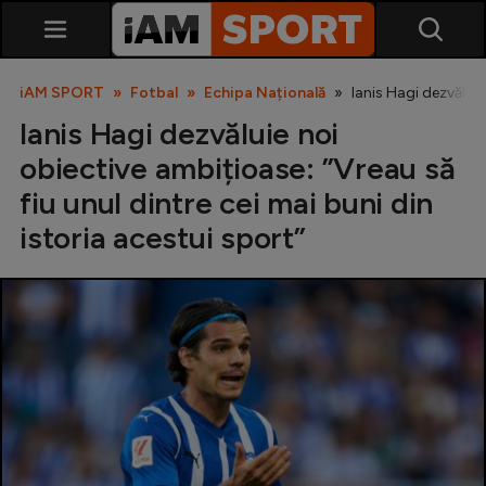
iAM SPORT
Fotbal
Echipa Națională
Ianis Hagi dezvăluie
Ianis Hagi dezvăluie noi
obiective ambițioase: ”Vreau să
fiu unul dintre cei mai buni din
istoria acestui sport”
SuperLiga
Liga 2
Cupa României
Echipa Națională
U21
Fotbal feminin