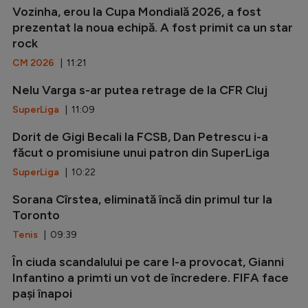
Vozinha, erou la Cupa Mondială 2026, a fost
prezentat la noua echipă. A fost primit ca un star
rock
CM 2026
| 11:21
Nelu Varga s-ar putea retrage de la CFR Cluj
SuperLiga
| 11:09
Dorit de Gigi Becali la FCSB, Dan Petrescu i-a
făcut o promisiune unui patron din SuperLiga
SuperLiga
| 10:22
Sorana Cîrstea, eliminată încă din primul tur la
Toronto
Tenis
| 09:39
În ciuda scandalului pe care l-a provocat, Gianni
Infantino a primti un vot de încredere. FIFA face
pași înapoi