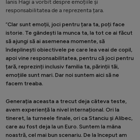
Intră în cont
Ianis Hagi a vorbit despre emoțiile și
responsabilitatea de a reprezenta țara.
Creează cont
”
Clar sunt emoții, joci pentru țara ta, poți face
istorie. Te gândești la munca ta, la tot ce ai făcut
să ajungi să ai asemenea momente, să
îndeplinești obiectivele pe care lea veai de copil,
apoi vine responsabilitatea, pentru că joci pentru
țară, reprezinți inclusiv familia ta, părinții tăi,
emoțiile sunt mari. Dar noi suntem aici să ne
facem treaba.
Generația aceasta a trecut deja câteva teste,
avem experiență la nivel internațional. Ori la
tineret, la turneele finale, ori ca Stanciu și Alibec,
care au fost deja la un Euro. Suntem la mâna
noastră, cel mai bun scenariu. De la început am