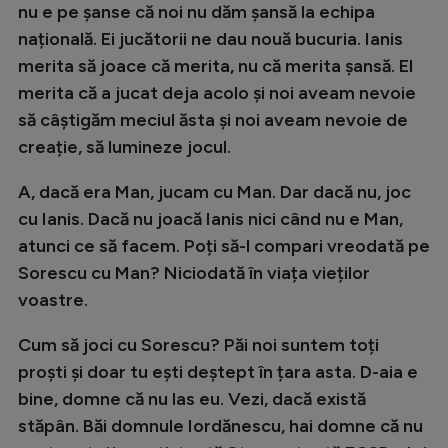
nu e pe șanse că noi nu dăm șansă la echipa
Natație
națională. Ei jucătorii ne dau nouă bucuria. Ianis
Formula 1
merita să joace că merita, nu că merita șansă. El
merita că a jucat deja acolo și noi aveam nevoie
Gimnastică
să câștigăm meciul ăsta și noi aveam nevoie de
Auto
creație, să lumineze jocul.
Rugby
A, dacă era Man, jucam cu Man. Dar dacă nu, joc
Ciclism
cu Ianis. Dacă nu joacă Ianis nici când nu e Man,
Alte sporturi
atunci ce să facem. Poți să-l compari vreodată pe
Sorescu cu Man? Niciodată în viața vieților
JO 2024
voastre.
JO 2026
Cum să joci cu Sorescu? Păi noi suntem toți
proști și doar tu ești deștept în țara asta. D-aia e
bine, domne că nu las eu. Vezi, dacă există
stăpân. Băi domnule Iordănescu, hai domne că nu