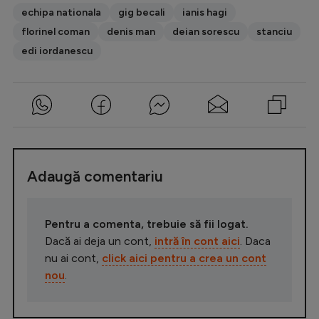
echipa nationala
gig becali
ianis hagi
florinel coman
denis man
deian sorescu
stanciu
edi iordanescu
Adaugă comentariu
Pentru a comenta, trebuie să fii logat.
Dacă ai deja un cont,
intră în cont aici
. Daca
nu ai cont,
click aici pentru a crea un cont
nou
.