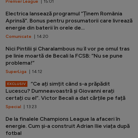
Premier League
| 15:01
Electrica lansează programul ”Ținem România
Aprinsă”. Bonus pentru prosumatorii care livrează
energie din baterii în orele de...
Comunicate
| 14:20
Nici Pintilii și Charalambous nu îl vor pe omul tras
pe linie moartă de Becali la FCSB: ”Nu se pune
problema!”
SuperLiga
| 14:12
”Ce ați simțit când s-a prăpădit
EXCLUSIV
Lucescu? Dumneavoastră și Giovanni erați
certați cu el”. Victor Becali a dat cărțile pe față
Special
| 13:23
De la finalele Champions League la afaceri în
energie. Cum și-a construit Adrian Ilie viața după
fotbal