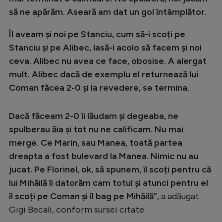
să ne apărăm. Aseară am dat un gol întâmplător.
Îl aveam și noi pe Stanciu, cum să-i scoți pe
Stanciu și pe Alibec, lasă-i acolo să facem și noi
ceva. Alibec nu avea ce face, obosise. A alergat
mult. Alibec dacă de exemplu el returnează lui
Coman făcea 2-0 și la revedere, se termina.
Dacă făceam 2-0 îi lăudam și degeaba, ne
spulberau ăia și tot nu ne calificam. Nu mai
merge. Ce Marin, sau Manea, toată partea
dreapta a fost bulevard la Manea. Nimic nu au
jucat. Pe Florinel, ok, să spunem, îl scoți pentru că
lui Mihăilă îi datorăm cam totul și atunci pentru el
îl scoți pe Coman și îl bag pe Mihăilă”
, a adăugat
Gigi Becali, conform sursei citate.