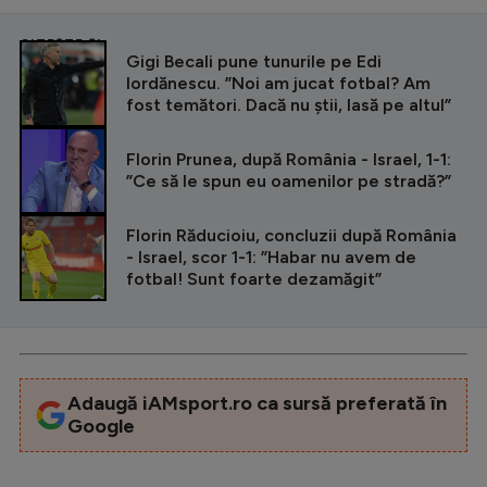
CITEȘTE ȘI
Gigi Becali pune tunurile pe Edi
Iordănescu. ”Noi am jucat fotbal? Am
fost temători. Dacă nu știi, lasă pe altul”
Florin Prunea, după România - Israel, 1-1:
”Ce să le spun eu oamenilor pe stradă?”
Florin Răducioiu, concluzii după România
- Israel, scor 1-1: ”Habar nu avem de
fotbal! Sunt foarte dezamăgit”
Adaugă iAMsport.ro ca sursă preferată în
Google