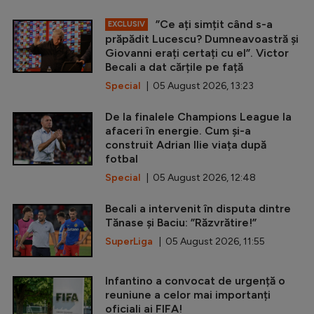
”Ce ați simțit când s-a
EXCLUSIV
prăpădit Lucescu? Dumneavoastră și
Giovanni erați certați cu el”. Victor
Becali a dat cărțile pe față
Special
| 05 August 2026, 13:23
De la finalele Champions League la
afaceri în energie. Cum și-a
construit Adrian Ilie viața după
fotbal
Special
| 05 August 2026, 12:48
Becali a intervenit în disputa dintre
Tănase și Baciu: ”Răzvrătire!”
SuperLiga
| 05 August 2026, 11:55
Infantino a convocat de urgență o
reuniune a celor mai importanți
oficiali ai FIFA!