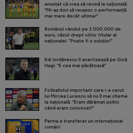
anunțat că vrea să revină la națională:
”Mi-aș dori să reușesc o performanță
mai mare decât ultima!”
Românul vândut pe 3.000.000 de
euro, văzut drept viitor titular al
naționalei: ”Poate fi o soluție!”
Edi Iordănescu îl avertizează pe Gică
Hagi: ”E cea mai păcătoasă”
Fotbalistul important care i-a cerut
lui Mircea Lucescu să nu îl mai cheme
la națională: ”Eram dărâmat psihic
când eram convocat!”
Parma a transferat un internațional
român!