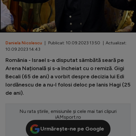
Special
Diverse
Inedit
Daniela Nicolescu
| Publicat: 10.09.2023 13:50 | Actualizat:
Clasamente
10.09.2023 14:43
România - Israel s-a disputat sâmbătă seară pe
Arena Națională și s-a încheiat cu o remiză. Gigi
Becali (65 de ani) a vorbit despre decizia lui Edi
Champions League
Iordănescu de a nu-l folosi deloc pe Ianis Hagi (25
Europa League
de ani).
Conference League
CM 2026
Nu rata știrile, emisiunile și cele mai tari clipuri
iAMsport.ro
Premier League
Urmărește-ne pe Google
LaLiga