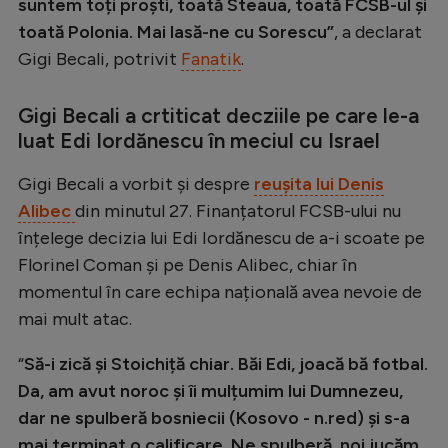
Intră în cont
suntem toți proști, toată Steaua, toată FCSB-ul și
toată Polonia. Mai lasă-ne cu Sorescu”
, a declarat
Creează cont
Gigi Becali, potrivit
Fanatik
.
Gigi Becali a crtiticat decziile pe care le-a
luat Edi Iordănescu în meciul cu Israel
Gigi Becali a vorbit și despre
reușita lui Denis
Alibec
din minutul 27. Finanțatorul FCSB-ului nu
înțelege decizia lui Edi Iordănescu de a-i scoate pe
Florinel Coman și pe Denis Alibec, chiar în
momentul în care echipa națională avea nevoie de
mai mult atac.
“
Să-i zică și Stoichiță chiar. Băi Edi, joacă bă fotbal.
Da, am avut noroc și îi mulțumim lui Dumnezeu,
dar ne spulberă bosniecii (Kosovo - n.red) și s-a
mai terminat o calificare. Ne spulberă, noi jucăm