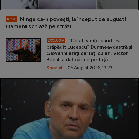
Ninge ca-n povești, la început de august!
RTV
Oamenii schiază pe străzi
”Ce ați simțit când s-a
EXCLUSIV
prăpădit Lucescu? Dumneavoastră și
Giovanni erați certați cu el”. Victor
Becali a dat cărțile pe față
Special
| 05 August 2026, 13:23