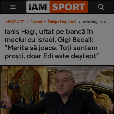
iAM SPORT
Fotbal
Echipa Națională
Ianis Hagi, uitat pe
Ianis Hagi, uitat pe bancă în
meciul cu Israel. Gigi Becali:
”Merita să joace. Toți suntem
proști, doar Edi este deștept”
SuperLiga
Liga 2
Cupa României
Echipa Națională
U21
Fotbal feminin