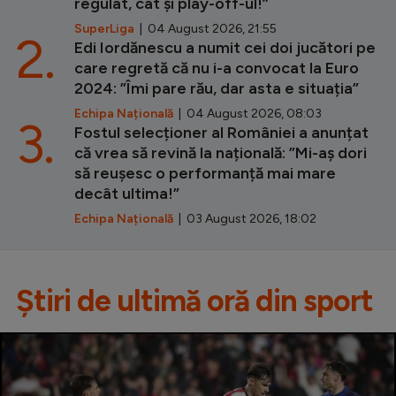
regulat, cât și play-off-ul!”
SuperLiga
| 04 August 2026, 21:55
2.
Edi Iordănescu a numit cei doi jucători pe
care regretă că nu i-a convocat la Euro
2024: ”Îmi pare rău, dar asta e situația”
Echipa Națională
| 04 August 2026, 08:03
3.
Fostul selecționer al României a anunțat
că vrea să revină la națională: ”Mi-aș dori
să reușesc o performanță mai mare
decât ultima!”
Echipa Națională
| 03 August 2026, 18:02
Știri de ultimă oră din sport