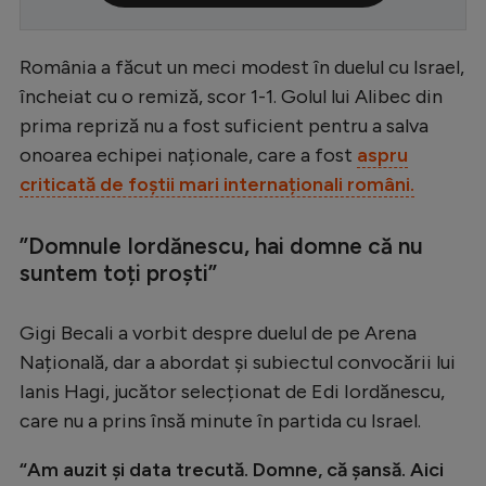
Serie A
România a făcut un meci modest în duelul cu Israel,
Bundesliga
încheiat cu o remiză, scor 1-1. Golul lui Alibec din
Ligue 1
prima repriză nu a fost suficient pentru a salva
Campionate
onoarea echipei naționale, care a fost
aspru
criticată de foștii mari internaționali români.
Starurile fotbalului
EURO 2024
”Domnule Iordănescu, hai domne că nu
suntem toți proști”
Stranieri
Clasamente
Gigi Becali a vorbit despre duelul de pe Arena
Națională, dar a abordat și subiectul convocării lui
Ianis Hagi, jucător selecționat de Edi Iordănescu,
care nu a prins însă minute în partida cu Israel.
Tenis
Handbal
“Am auzit și data trecută. Domne, că șansă. Aici