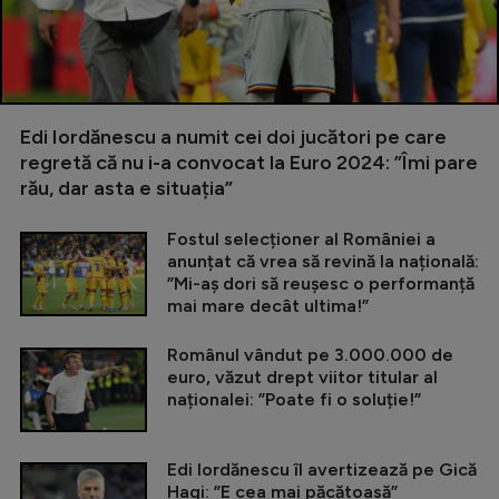
Edi Iordănescu a numit cei doi jucători pe care
regretă că nu i-a convocat la Euro 2024: ”Îmi pare
rău, dar asta e situația”
Fostul selecționer al României a
anunțat că vrea să revină la națională:
”Mi-aș dori să reușesc o performanță
mai mare decât ultima!”
Românul vândut pe 3.000.000 de
euro, văzut drept viitor titular al
naționalei: ”Poate fi o soluție!”
Edi Iordănescu îl avertizează pe Gică
Hagi: ”E cea mai păcătoasă”