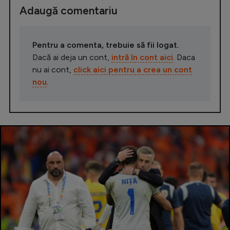
Adaugă comentariu
Pentru a comenta, trebuie să fii logat.
Dacă ai deja un cont,
intră în cont aici
. Daca
nu ai cont,
click aici pentru a crea un cont
nou
.