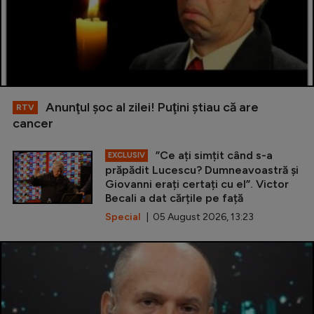
Anunţul şoc al zilei! Puţini ştiau că are
RTV
cancer
”Ce ați simțit când s-a
EXCLUSIV
prăpădit Lucescu? Dumneavoastră și
Giovanni erați certați cu el”. Victor
Becali a dat cărțile pe față
Special
| 05 August 2026, 13:23