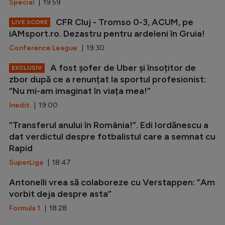
Special
| 19:59
CFR Cluj - Tromso 0-3, ACUM, pe
LIVE SCORE
iAMsport.ro. Dezastru pentru ardeleni în Gruia!
Conference League
| 19:30
A fost șofer de Uber și însoțitor de
EXCLUSIV
zbor după ce a renunțat la sportul profesionist:
”Nu mi-am imaginat în viața mea!”
Inedit
| 19:00
”Transferul anului în România!”. Edi Iordănescu a
dat verdictul despre fotbalistul care a semnat cu
Rapid
SuperLiga
| 18:47
Antonelli vrea să colaboreze cu Verstappen: ”Am
vorbit deja despre asta”
Formula 1
| 18:28