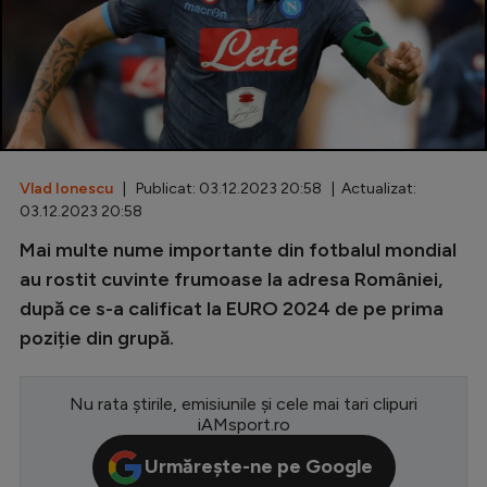
Special
Diverse
Inedit
Clasamente
Vlad Ionescu
| Publicat: 03.12.2023 20:58 | Actualizat:
03.12.2023 20:58
Mai multe nume importante din fotbalul mondial
Champions League
au rostit cuvinte frumoase la adresa României,
după ce s-a calificat la EURO 2024 de pe prima
Europa League
poziție din grupă.
Conference League
CM 2026
Nu rata știrile, emisiunile și cele mai tari clipuri
iAMsport.ro
Premier League
Urmărește-ne pe Google
LaLiga