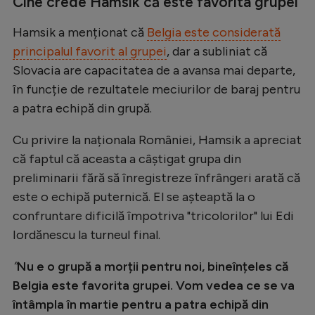
Cine crede Hamsik că este favorita grupei
Natație
Hamsik a menționat că
Belgia este considerată
Formula 1
principalul favorit al grupei
, dar a subliniat că
Gimnastică
Slovacia are capacitatea de a avansa mai departe,
în funcție de rezultatele meciurilor de baraj pentru
Auto
a patra echipă din grupă.
Rugby
Cu privire la naționala României, Hamsik a apreciat
Ciclism
că faptul că aceasta a câștigat grupa din
Alte sporturi
preliminarii fără să înregistreze înfrângeri arată că
este o echipă puternică. El se așteaptă la o
JO 2024
confruntare dificilă împotriva "tricolorilor" lui Edi
JO 2026
Iordănescu la turneul final.
”
Nu e o grupă a morții pentru noi, bineînțeles că
Belgia este favorita grupei. Vom vedea ce se va
întâmpla în martie pentru a patra echipă din