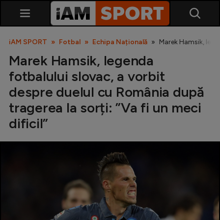
iAM SPORT
Fotbal
Echipa Națională
Marek Hamsik, legend
Marek Hamsik, legenda
fotbalului slovac, a vorbit
despre duelul cu România după
tragerea la sorți: ”Va fi un meci
dificil”
SuperLiga
Liga 2
Cupa României
Echipa Națională
U21
Fotbal feminin