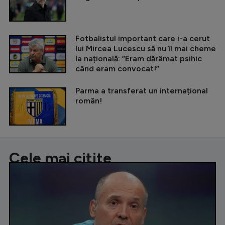
Fotbalistul important care i-a cerut
lui Mircea Lucescu să nu îl mai cheme
la națională: ”Eram dărâmat psihic
când eram convocat!”
Parma a transferat un internațional
român!
Cele mai citite