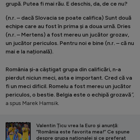
Intră în cont
grupă. Putea fi mai rău. E deschis, da, de ce nu?
Creează cont
(n.r. – dacă Slovacia se poate califica) Sunt două
echipe care au fost în prima și a doua urnă. Dries
(n.r. – Mertens) a fost mereu un jucător grozav,
un jucător periculos. Pentru noi e bine (n.r. – că nu
mai e la națională).
România și-a câștigat grupa din calificări, n-a
pierdut niciun meci, asta e important. Cred că va
fi un meci dificil. Romelu a fost mereu un jucător
periculos, o bestie. Belgia este o echipă grozavă
”,
a spus Marek Hamsik.
CITEȘTE ȘI
Valentin Țicu vrea la Euro și anunță:
”România este favorita mea!” Ce spune
despre grupa naționalei și ce preferat