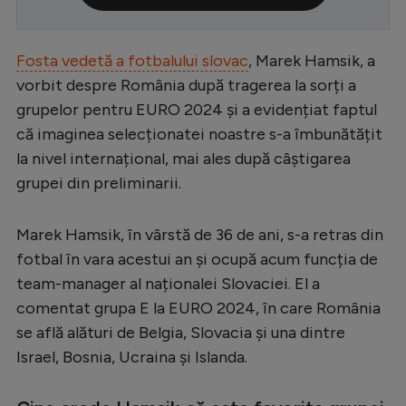
Serie A
Bundesliga
Fosta vedetă a fotbalului slovac
, Marek Hamsik, a
vorbit despre România după tragerea la sorți a
Ligue 1
grupelor pentru EURO 2024 și a evidențiat faptul
Campionate
că imaginea selecționatei noastre s-a îmbunătățit
la nivel internațional, mai ales după câștigarea
Starurile fotbalului
grupei din preliminarii.
EURO 2024
Stranieri
Marek Hamsik, în vârstă de 36 de ani, s-a retras din
fotbal în vara acestui an și ocupă acum funcția de
Clasamente
team-manager al naționalei Slovaciei. El a
comentat grupa E la EURO 2024, în care România
se află alături de Belgia, Slovacia și una dintre
Israel, Bosnia, Ucraina și Islanda.
Tenis
Handbal