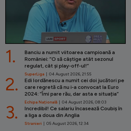
1.
Banciu a numit viitoarea campioană a
României: ”O să câștige atât sezonul
regulat, cât și play-off-ul!”
SuperLiga
| 04 August 2026, 21:55
2.
Edi Iordănescu a numit cei doi jucători pe
care regretă că nu i-a convocat la Euro
2024: ”Îmi pare rău, dar asta e situația”
Echipa Națională
| 04 August 2026, 08:03
3.
Incredibil! Ce salariu încasează Coubiș în
a liga a doua din Anglia
Stranieri
| 05 August 2026, 12:34