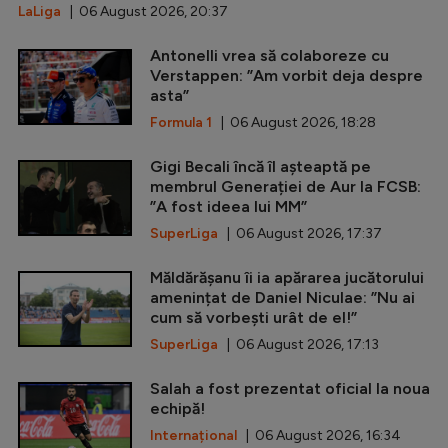
LaLiga
| 06 August 2026, 20:37
Antonelli vrea să colaboreze cu
Verstappen: ”Am vorbit deja despre
asta”
Formula 1
| 06 August 2026, 18:28
Gigi Becali încă îl așteaptă pe
membrul Generației de Aur la FCSB:
”A fost ideea lui MM”
SuperLiga
| 06 August 2026, 17:37
Măldărășanu îi ia apărarea jucătorului
amenințat de Daniel Niculae: ”Nu ai
cum să vorbești urât de el!”
SuperLiga
| 06 August 2026, 17:13
Salah a fost prezentat oficial la noua
echipă!
Internațional
| 06 August 2026, 16:34