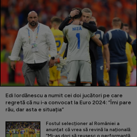
Edi Iordănescu a numit cei doi jucători pe care
regretă că nu i-a convocat la Euro 2024: ”Îmi pare
rău, dar asta e situația”
Fostul selecționer al României a
anunțat că vrea să revină la națională:
”Mi-aș dori să reușesc o performanță