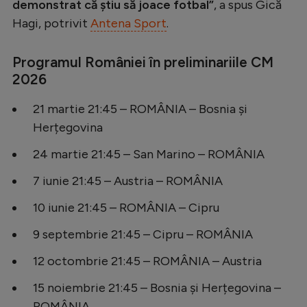
demonstrat că ştiu să joace fotbal”
, a spus Gică
Natație
Hagi, potrivit
Antena Sport
.
Formula 1
Programul României în preliminariile CM
Gimnastică
2026
Auto
21 martie 21:45 – ROMÂNIA – Bosnia și
Rugby
Herțegovina
Ciclism
24 martie 21:45 – San Marino – ROMÂNIA
Alte sporturi
7 iunie 21:45 – Austria – ROMÂNIA
JO 2024
10 iunie 21:45 – ROMÂNIA – Cipru
JO 2026
9 septembrie 21:45 – Cipru – ROMÂNIA
12 octombrie 21:45 – ROMÂNIA – Austria
15 noiembrie 21:45 – Bosnia și Herțegovina –
ROMÂNIA