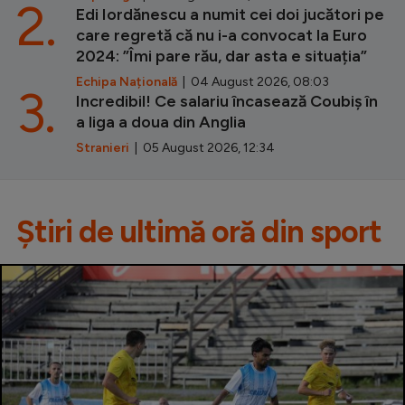
2.
Edi Iordănescu a numit cei doi jucători pe
care regretă că nu i-a convocat la Euro
2024: ”Îmi pare rău, dar asta e situația”
Echipa Națională
| 04 August 2026, 08:03
3.
Incredibil! Ce salariu încasează Coubiș în
a liga a doua din Anglia
Stranieri
| 05 August 2026, 12:34
Știri de ultimă oră din sport