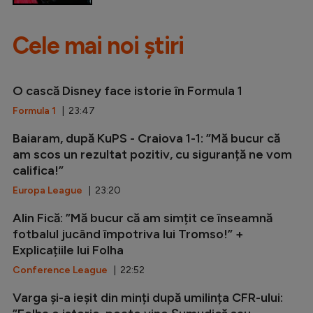
Cele mai noi știri
O cască Disney face istorie în Formula 1
Formula 1
| 23:47
Baiaram, după KuPS - Craiova 1-1: ”Mă bucur că
am scos un rezultat pozitiv, cu siguranță ne vom
califica!”
Europa League
| 23:20
Alin Fică: ”Mă bucur că am simțit ce înseamnă
fotbalul jucând împotriva lui Tromso!” +
Explicațiile lui Folha
Conference League
| 22:52
Varga și-a ieșit din minți după umilința CFR-ului: