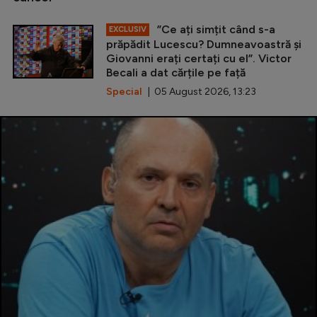
”Ce ați simțit când s-a
EXCLUSIV
prăpădit Lucescu? Dumneavoastră și
Giovanni erați certați cu el”. Victor
Becali a dat cărțile pe față
Special
| 05 August 2026, 13:23