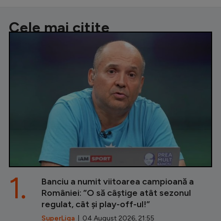
Cele mai citite
1.
Banciu a numit viitoarea campioană a
României: ”O să câștige atât sezonul
regulat, cât și play-off-ul!”
SuperLiga
| 04 August 2026, 21:55