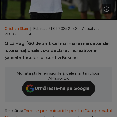
Special
Diverse
Inedit
Cristian Stan
| Publicat: 21.03.2025 21:42 | Actualizat:
21.03.2025 21:42
Clasamente
Gică Hagi (60 de ani), cel mai mare marcator din
istoria naționalei, s-a declarat încrezător în
șansele tricolorilor contra Bosniei.
Champions League
Nu rata știrile, emisiunile și cele mai tari clipuri
Europa League
iAMsport.ro
Conference League
Urmărește-ne pe Google
CM 2026
Premier League
România
începe preliminariile pentru Campionatul
LaLiga