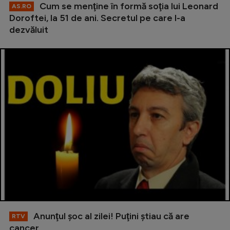
Cum se menţine în formă soţia lui Leonard
AS.RO
Doroftei, la 51 de ani. Secretul pe care l-a
dezvăluit
Anunţul şoc al zilei! Puţini ştiau că are
RTV
cancer