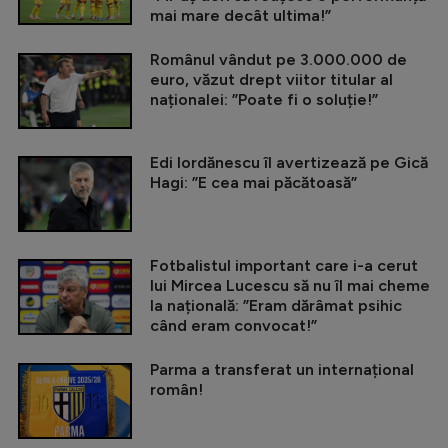
mai mare decât ultima!”
Românul vândut pe 3.000.000 de
euro, văzut drept viitor titular al
naționalei: ”Poate fi o soluție!”
Edi Iordănescu îl avertizează pe Gică
Hagi: ”E cea mai păcătoasă”
Fotbalistul important care i-a cerut
lui Mircea Lucescu să nu îl mai cheme
la națională: ”Eram dărâmat psihic
când eram convocat!”
Parma a transferat un internațional
român!