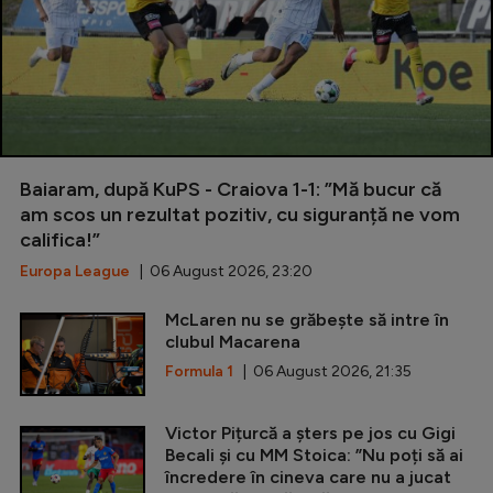
Baiaram, după KuPS - Craiova 1-1: ”Mă bucur că
am scos un rezultat pozitiv, cu siguranță ne vom
califica!”
Europa League
| 06 August 2026, 23:20
McLaren nu se grăbește să intre în
clubul Macarena
Formula 1
| 06 August 2026, 21:35
Victor Pițurcă a șters pe jos cu Gigi
Becali și cu MM Stoica: ”Nu poți să ai
încredere în cineva care nu a jucat