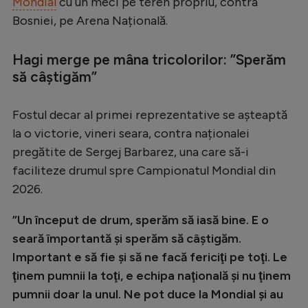
Mondial
cu un meci pe teren propriu, contra
Serie A
Bosniei, pe Arena Națională.
Bundesliga
Hagi merge pe mâna tricolorilor: ”Sperăm
Ligue 1
să câştigăm”
Campionate
Fostul decar al primei reprezentative se așteaptă
Starurile fotbalului
la o victorie, vineri seara, contra naționalei
EURO 2024
pregătite de Sergej Barbarez, una care să-i
faciliteze drumul spre Campionatul Mondial din
Stranieri
2026.
Clasamente
”Un început de drum, sperăm să iasă bine. E o
seară împortantă şi sperăm să câştigăm.
Important e să fie şi să ne facă fericiţi pe toţi. Le
Tenis
ţinem pumnii la toţi, e echipa naţională şi nu ţinem
pumnii doar la unul. Ne pot duce la Mondial şi au
Handbal