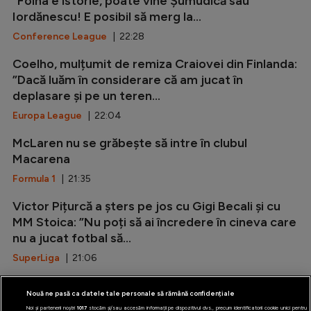
”Folha e istorie, poate vine Șumudică sau
Iordănescu! E posibil să merg la...
Conference League
| 22:28
Coelho, mulțumit de remiza Craiovei din Finlanda:
”Dacă luăm în considerare că am jucat în
deplasare și pe un teren...
Europa League
| 22:04
McLaren nu se grăbește să intre în clubul
Macarena
Formula 1
| 21:35
Victor Pițurcă a șters pe jos cu Gigi Becali și cu
MM Stoica: ”Nu poți să ai încredere în cineva care
nu a jucat fotbal să...
SuperLiga
| 21:06
Marca: ”Rodri i-a spus da Barcelonei!”
Nouă ne pasă ca datele tale personale să rămână confidențiale
LaLiga
| 20:37
Noi și partenerii noștri
1017
stocăm și/sau accesăm informații pe dispozitivul dvs., precum identificatorii cookie unici pentru