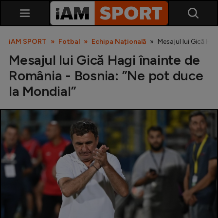
iAM SPORT
Fotbal
Echipa Națională
Mesajul lui Gică Ha
Mesajul lui Gică Hagi înainte de
România - Bosnia: ”Ne pot duce
la Mondial”
SuperLiga
Liga 2
Cupa României
Echipa Națională
U21
Fotbal feminin