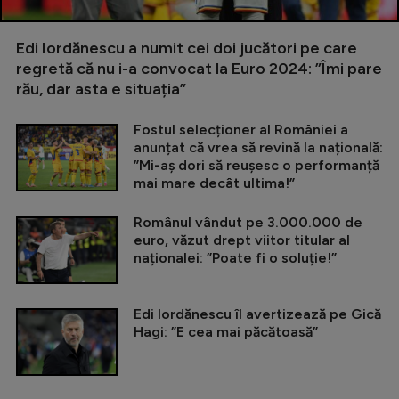
Edi Iordănescu a numit cei doi jucători pe care
regretă că nu i-a convocat la Euro 2024: ”Îmi pare
rău, dar asta e situația”
Fostul selecționer al României a
anunțat că vrea să revină la națională:
”Mi-aș dori să reușesc o performanță
mai mare decât ultima!”
Românul vândut pe 3.000.000 de
euro, văzut drept viitor titular al
naționalei: ”Poate fi o soluție!”
Edi Iordănescu îl avertizează pe Gică
Hagi: ”E cea mai păcătoasă”