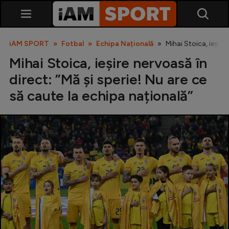
iAM SPORT
Fotbal
Echipa Națională
Mihai Stoica, ieșire
Mihai Stoica, ieșire nervoasă în
direct: ”Mă și sperie! Nu are ce
să caute la echipa națională”
SuperLiga
Liga 2
Cupa României
Echipa Națională
U21
Fotbal feminin