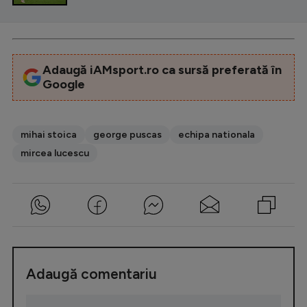
Adaugă iAMsport.ro ca sursă preferată în
Google
mihai stoica
george puscas
echipa nationala
mircea lucescu
Adaugă comentariu