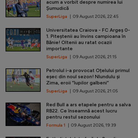
acum a vorbit despre numirea lui
Șumudică
SuperLiga
| 09 August 2026, 22:45
Universitatea Craiova - FC Argeș 0-
1. Piteștenii au învins campioana în
Bănie! Oltenii au ratat ocazii
importante
SuperLiga
| 09 August 2026, 21:15
Petrolul i-a provocat Oțelului primul
eșec din noul sezon! Nlundulu și
Zima, eroii ”lupilor galbeni”
SuperLiga
| 09 August 2026, 21:05
Red Bull a ars etapele pentru a salva
RB22. Ce înseamnă acest lucru
pentru restul sezonului
Formula 1
| 09 August 2026, 19:39