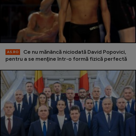
Ce nu mănâncă niciodată David Popovici,
AS.RO
pentru a se menţine într-o formă fizică perfectă