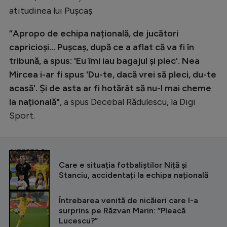
atitudinea lui Pușcaș.
”Apropo de echipa națională, de jucători
capricioși... Pușcaș, după ce a aflat că va fi în
tribună, a spus: 'Eu îmi iau bagajul și plec'. Nea
Mircea i-ar fi spus 'Du-te, dacă vrei să pleci, du-te
acasă'. Și de asta ar fi hotărât să nu-l mai cheme
la națională"
, a spus Decebal Rădulescu, la Digi
Sport.
CITEȘTE ȘI
Care e situația fotbaliștilor Niță și
Stanciu, accidentați la echipa națională
Întrebarea venită de nicăieri care l-a
surprins pe Răzvan Marin: ”Pleacă
Lucescu?”