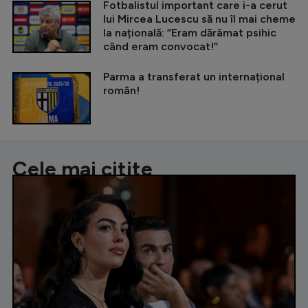
Fotbalistul important care i-a cerut
lui Mircea Lucescu să nu îl mai cheme
la națională: ”Eram dărâmat psihic
când eram convocat!”
Parma a transferat un internațional
român!
Cele mai citite