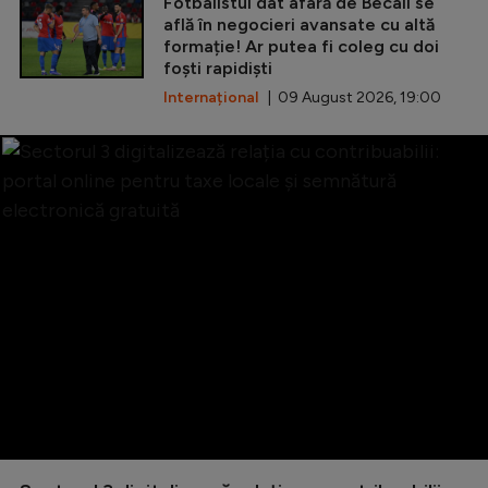
Fotbalistul dat afară de Becali se
află în negocieri avansate cu altă
formație! Ar putea fi coleg cu doi
foști rapidiști
Internațional
| 09 August 2026, 19:00