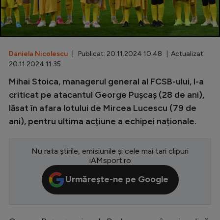
Special
Diverse
Inedit
Daniela Nicolescu
| Publicat: 20.11.2024 10:48 | Actualizat:
20.11.2024 11:35
Clasamente
Mihai Stoica, managerul general al FCSB-ului, l-a
criticat pe atacantul George Pușcaș (28 de ani),
lăsat în afara lotului de Mircea Lucescu (79 de
ani), pentru ultima acțiune a echipei naționale.
Champions League
Europa League
Nu rata știrile, emisiunile și cele mai tari clipuri
iAMsport.ro
Conference League
Urmărește-ne pe Google
CM 2026
Premier League
LaLiga