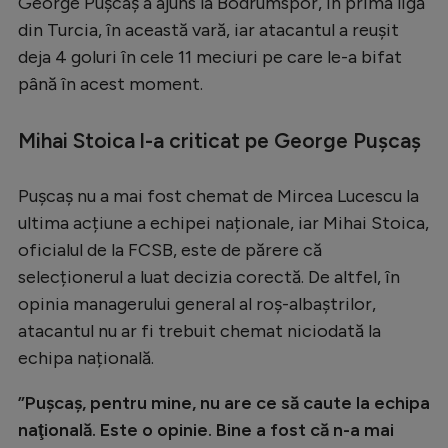
George Pușcaș a ajuns la Bodrumspor, în prima ligă
Serie A
din Turcia, în această vară, iar atacantul a reușit
deja 4 goluri în cele 11 meciuri pe care le-a bifat
Bundesliga
până în acest moment.
Ligue 1
Mihai Stoica l-a criticat pe George Pușcaș
Campionate
Starurile fotbalului
Pușcaș nu a mai fost chemat de Mircea Lucescu la
EURO 2024
ultima acțiune a echipei naționale, iar Mihai Stoica,
oficialul de la FCSB, este de părere că
Stranieri
selecționerul a luat decizia corectă. De altfel, în
Clasamente
opinia managerului general al roș-albaștrilor,
atacantul nu ar fi trebuit chemat niciodată la
echipa națională.
Tenis
”Puşcaş, pentru mine, nu are ce să caute la echipa
naţională. Este o opinie. Bine a fost că n-a mai
Handbal