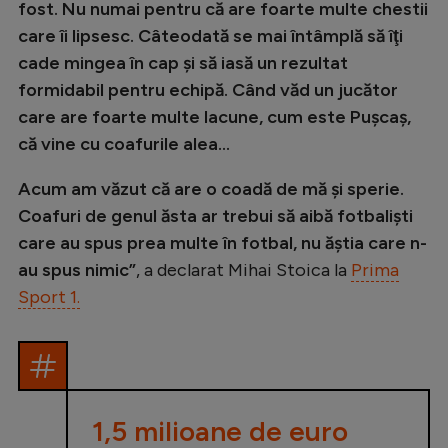
fost. Nu numai pentru că are foarte multe chestii
Natație
care îi lipsesc. Câteodată se mai întâmplă să îţi
Formula 1
cade mingea în cap şi să iasă un rezultat
formidabil pentru echipă. Când văd un jucător
Gimnastică
care are foarte multe lacune, cum este Puşcaş,
Auto
că vine cu coafurile alea...
Rugby
Acum am văzut că are o coadă de mă şi sperie.
Ciclism
Coafuri de genul ăsta ar trebui să aibă fotbalişti
care au spus prea multe în fotbal, nu ăştia care n-
Alte sporturi
au spus nimic”
, a declarat Mihai Stoica la
Prima
JO 2024
Sport 1.
JO 2026
1,5 milioane de euro