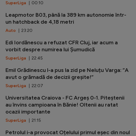
SuperLiga
| 00:10
Leapmotor B03, până la 389 km autonomie într-
un hatchback de 4,18 metri
Auto
| 23:20
Edi Iordănescu a refuzat CFR Cluj, iar acum a
vorbit despre numirea lui Șumudică
SuperLiga
| 22:45
Emil Grădinescu l-a pus la zid pe Neluțu Varga: ”A
avut o grămadă de decizii greșite!”
SuperLiga
| 22:07
Universitatea Craiova - FC Argeș 0-1. Piteștenii
au învins campioana în Bănie! Oltenii au ratat
ocazii importante
SuperLiga
| 21:15
Petrolul i-a provocat Oțelului primul eșec din noul