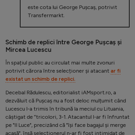
Intră în cont
este cota lui George Pușcaș, potrivit
Creează cont
Transfermarkt.
Schimb de replici între George Pușcaș și
Mircea Lucescu
În spațiul public au circulat mai multe zvonuri
potrivit cărora între selecționer și atacant
ar fi
existat un schimb de replici.
Decebal Rădulescu, editorialist iAMsport.ro, a
dezvăluit că Pușcaș nu a fost deloc mulțumit când
Lucescu l-a trimis în tribună la meciul cu Lituania,
câștigat de ”tricolori, 3-1. Atacantul l-ar fi înfruntat
pe "Il Luce", precizând că "își face bagajul și merge
acasă", însă selecționerul n-ar fi fost intimidat de