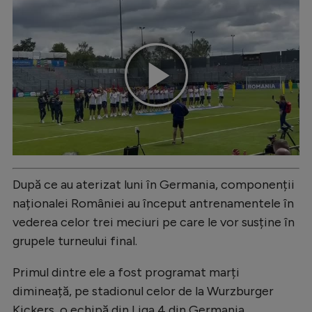
Natație
Formula 1
Gimnastică
Play
Auto
Rugby
Ciclism
Video
Alte sporturi
După ce au aterizat luni în Germania, componenții
JO 2024
naționalei României au început antrenamentele în
JO 2026
vederea celor trei meciuri pe care le vor susține în
grupele turneului final.
Primul dintre ele a fost programat marți
dimineață, pe stadionul celor de la Wurzburger
Kickers, o echipă din Liga 4 din Germania.