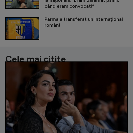
la națională: ”Eram dărâmat psihic
când eram convocat!”
Parma a transferat un internațional
român!
Cele mai citite