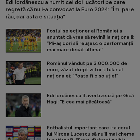
Edi Iordănescu a numit cei doi jucători pe care
regretă că nu i-a convocat la Euro 2024: ”Îmi pare
rău, dar asta e situația”
Fostul selecționer al României a
anunțat că vrea să revină la națională:
”Mi-aș dori să reușesc o performanță
mai mare decât ultima!”
Românul vândut pe 3.000.000 de
euro, văzut drept viitor titular al
naționalei: ”Poate fi o soluție!”
Edi Iordănescu îl avertizează pe Gică
Hagi: ”E cea mai păcătoasă”
Fotbalistul important care i-a cerut
lui Mircea Lucescu să nu îl mai cheme