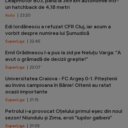
Leapmotor B03, până la 389 km autonomie într-
un hatchback de 4,18 metri
Auto
| 23:20
Edi Iordănescu a refuzat CFR Cluj, iar acum a
vorbit despre numirea lui Șumudică
SuperLiga
| 22:45
Emil Grădinescu l-a pus la zid pe Neluțu Varga: ”A
avut o grămadă de decizii greșite!”
SuperLiga
| 22:07
Universitatea Craiova - FC Argeș 0-1. Piteștenii
au învins campioana în Bănie! Oltenii au ratat
ocazii importante
SuperLiga
| 21:15
Petrolul i-a provocat Oțelului primul eșec din noul
sezon! Nlundulu și Zima, eroii ”lupilor galbeni”
SuperLiga
| 21:05