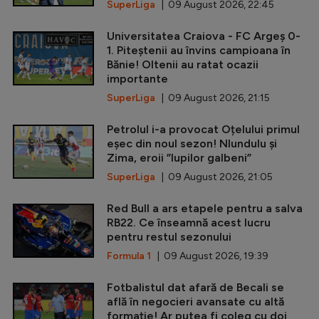
SuperLiga
| 09 August 2026, 22:45
Universitatea Craiova - FC Argeș 0-
1. Piteștenii au învins campioana în
Bănie! Oltenii au ratat ocazii
importante
SuperLiga
| 09 August 2026, 21:15
Petrolul i-a provocat Oțelului primul
eșec din noul sezon! Nlundulu și
Zima, eroii ”lupilor galbeni”
SuperLiga
| 09 August 2026, 21:05
Red Bull a ars etapele pentru a salva
RB22. Ce înseamnă acest lucru
pentru restul sezonului
Formula 1
| 09 August 2026, 19:39
Fotbalistul dat afară de Becali se
află în negocieri avansate cu altă
formație! Ar putea fi coleg cu doi