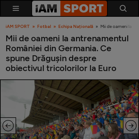
iAM SPORT
Fotbal
Echipa Națională
Mii de oameni la an
Mii de oameni la antrenamentul
României din Germania. Ce
spune Drăgușin despre
obiectivul tricolorilor la Euro
SuperLiga
Liga 2
Cupa României
Echipa Națională
U21
Fotbal feminin