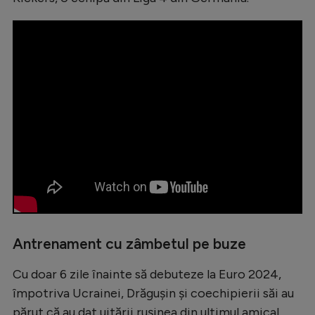
Intră în cont
Creează cont
Antrenament cu zâmbetul pe buze
Cu doar 6 zile înainte să debuteze la Euro 2024,
împotriva Ucrainei, Drăgușin și coechipierii săi au
părut că au dat uitării rușinea din ultimul amical