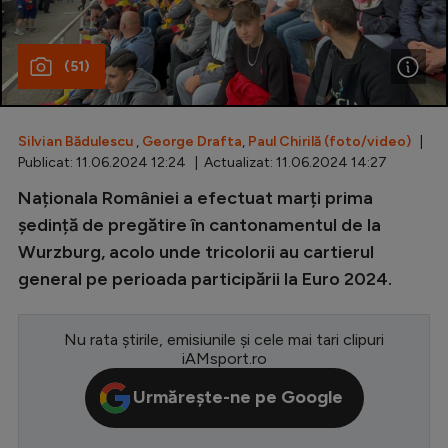
Special
(51)
Diverse
Inedit
Silvian Bădulescu
,
George Drafta
,
Paul Chirilă (foto/video)
|
Clasamente
Publicat: 11.06.2024 12:24 | Actualizat: 11.06.2024 14:27
Naționala României a efectuat marți prima
ședință de pregătire în cantonamentul de la
Wurzburg, acolo unde tricolorii au cartierul
Champions League
general pe perioada participării la Euro 2024.
Europa League
Conference League
Nu rata știrile, emisiunile și cele mai tari clipuri
iAMsport.ro
CM 2026
Urmărește-ne pe Google
Premier League
LaLiga