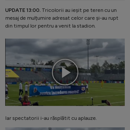
Serie A
UPDATE 13:00.
Tricolorii au ieșit pe teren cu un
mesaj de mulțumire adresat celor care și-au rupt
Bundesliga
din timpul lor pentru a venit la stadion.
Ligue 1
Campionate
Starurile fotbalului
EURO 2024
Stranieri
Play
Clasamente
Video
Tenis
Iar spectatorii i-au răsplătit cu aplauze.
Handbal