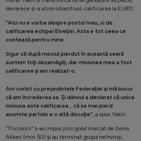
deoarece și-a atins obiectivul, calificarea la EURO:
”Aici nu e vorba despre postul meu, ci de
calificarea echipei Elveţiei. Asta e tot ceea ce
contează pentru mine.
Sigur că după meciul pierdut în această seară
suntem toţi dezamăgiţi, dar misiunea mea a fost
calificarea şi am realizat-o.
Am vorbit cu preşedintele Federaţiei şi mă bucur
că am încrederea sa. Şi dânsul a declarat că unica
misiune este calificarea... că se mai pierd
anumite partide e o altă discuţie”,
a spus Yakin.
”Tricolorii” s-au impus prin golul marcat de Denis
Alibec (min. 50) şi au terminat grupa neînvinşi,