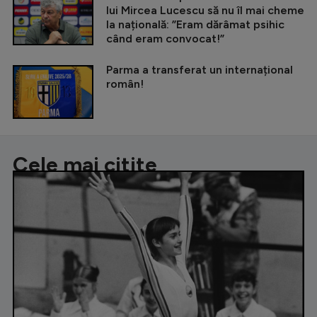
lui Mircea Lucescu să nu îl mai cheme
la națională: ”Eram dărâmat psihic
când eram convocat!”
Parma a transferat un internațional
român!
Cele mai citite