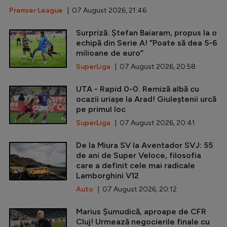
Premier League
| 07 August 2026, 21:46
Surpriză: Ștefan Baiaram, propus la o
echipă din Serie A! ”Poate să dea 5-6
milioane de euro”
SuperLiga
| 07 August 2026, 20:58
UTA - Rapid 0-0. Remiză albă cu
ocazii uriașe la Arad! Giuleștenii urcă
pe primul loc
SuperLiga
| 07 August 2026, 20:41
De la Miura SV la Aventador SVJ: 55
de ani de Super Veloce, filosofia
care a definit cele mai radicale
Lamborghini V12
Auto
| 07 August 2026, 20:12
Marius Șumudică, aproape de CFR
Cluj! Urmează negocierile finale cu