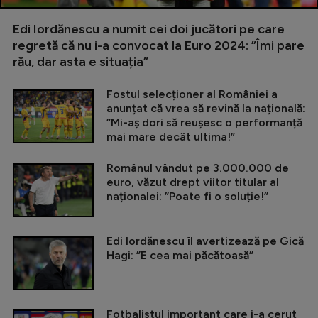
Edi Iordănescu a numit cei doi jucători pe care
regretă că nu i-a convocat la Euro 2024: ”Îmi pare
rău, dar asta e situația”
Fostul selecționer al României a
anunțat că vrea să revină la națională:
”Mi-aș dori să reușesc o performanță
mai mare decât ultima!”
Românul vândut pe 3.000.000 de
euro, văzut drept viitor titular al
naționalei: ”Poate fi o soluție!”
Edi Iordănescu îl avertizează pe Gică
Hagi: ”E cea mai păcătoasă”
Fotbalistul important care i-a cerut