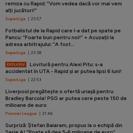
remiza cu Rapid: ”Vom vedea dacă vor mai veni
alți jucători!”
SuperLiga
| 23:57
Fotbalistul de la Rapid care l-a dat pe spate pe
Pancu: ”Foarte bun pentru noi!” + Acuzații la
adresa arbitrajului: ”A fost...
SuperLiga
| 23:38
Lovitură pentru Alexi Pitu: s-a
EXCLUSIV
accidentat în UTA - Rapid și ar putea lipsi 6 luni!
SuperLiga
| 22:53
Liverpool pregătește o ofertă uriașă pentru
Bradley Barcola! PSG ar putea cere peste 150 de
milioane de euro
Premier League
| 21:46
Surpriză: Ștefan Baiaram, propus la o echipă din
Serie A! ”Poate să dea 5-6 milioane de euro”