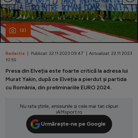
Special
Diverse
(2)
Inedit
Clasamente
Redactia
| Publicat: 22.11.2023 09:47 | Actualizat: 22.11.2023
10:55
Presa din Elveția este foarte critică la adresa lui
Champions League
Murat Yakin, după ce Elveția a pierdut și partida
cu România, din preliminariile EURO 2024.
Europa League
Conference League
Nu rata știrile, emisiunile și cele mai tari clipuri
iAMsport.ro
CM 2026
Urmărește-ne pe Google
Premier League
LaLiga