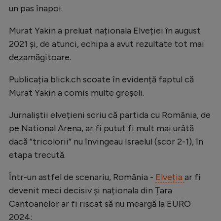
un pas înapoi.
Natație
Formula 1
Murat Yakin a preluat naționala Elveției în august
2021 și, de atunci, echipa a avut rezultate tot mai
Gimnastică
dezamăgitoare.
Auto
Publicația blick.ch scoate în evidență faptul că
Rugby
Murat Yakin a comis multe greșeli.
Ciclism
Jurnaliștii elvețieni scriu că partida cu România, de
Alte sporturi
pe National Arena, ar fi putut fi mult mai urâtă
JO 2024
dacă ”tricolorii” nu învingeau Israelul (scor 2-1), în
etapa trecută.
JO 2026
Într-un astfel de scenariu, România -
Elveția
ar fi
devenit meci decisiv și naționala din Țara
Cantoanelor ar fi riscat să nu meargă la EURO
2024: