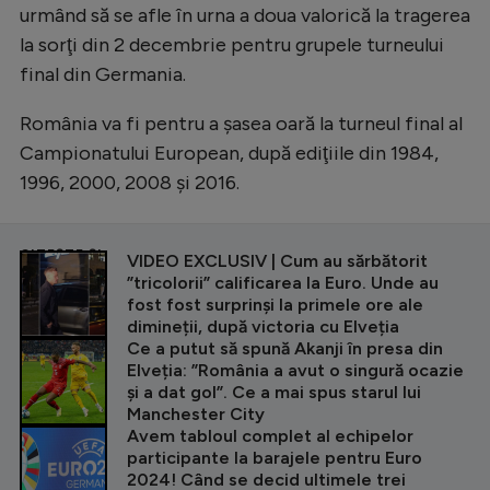
urmând să se afle în urna a doua valorică la tragerea
la sorţi din 2 decembrie pentru grupele turneului
final din Germania.
România va fi pentru a şasea oară la turneul final al
Campionatului European, după ediţiile din 1984,
1996, 2000, 2008 şi 2016.
CITEȘTE ȘI
VIDEO EXCLUSIV | Cum au sărbătorit
”tricolorii” calificarea la Euro. Unde au
fost fost surprinși la primele ore ale
dimineții, după victoria cu Elveția
Ce a putut să spună Akanji în presa din
Elveția: ”România a avut o singură ocazie
și a dat gol”. Ce a mai spus starul lui
Manchester City
Avem tabloul complet al echipelor
participante la barajele pentru Euro
2024! Când se decid ultimele trei