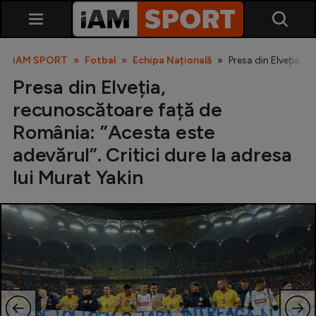
iAM SPORT
Fotbal
Echipa Națională
Presa din Elveția, r
Presa din Elveția,
recunoscătoare față de
România: ”Acesta este
adevărul”. Critici dure la adresa
lui Murat Yakin
SuperLiga
Liga 2
Cupa României
Echipa Națională
U21
Fotbal feminin