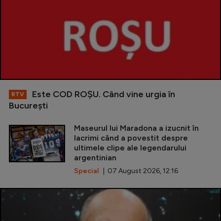
Este COD ROŞU. Când vine urgia în
RTV
Bucureşti
Maseurul lui Maradona a izucnit în
lacrimi când a povestit despre
ultimele clipe ale legendarului
argentinian
Special
| 07 August 2026, 12:16