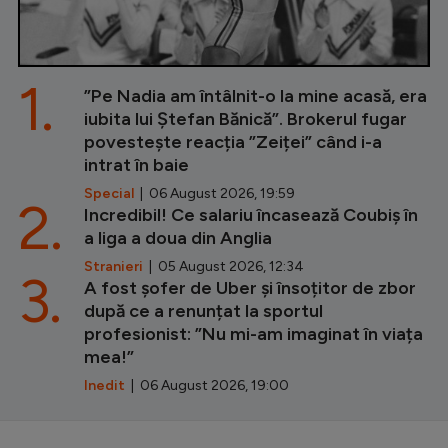
1.
”Pe Nadia am întâlnit-o la mine acasă, era
iubita lui Ștefan Bănică”. Brokerul fugar
povestește reacția ”Zeiței” când i-a
intrat în baie
Special
| 06 August 2026, 19:59
2.
Incredibil! Ce salariu încasează Coubiș în
a liga a doua din Anglia
Stranieri
| 05 August 2026, 12:34
3.
A fost șofer de Uber și însoțitor de zbor
după ce a renunțat la sportul
profesionist: ”Nu mi-am imaginat în viața
mea!”
Inedit
| 06 August 2026, 19:00