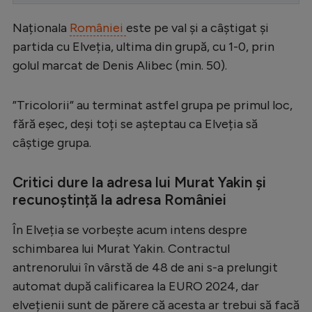
Serie A
Naționala
României
este pe val și a câștigat și
Bundesliga
partida cu Elveția, ultima din grupă, cu 1-0, prin
golul marcat de Denis Alibec (min. 50).
Ligue 1
Campionate
”Tricolorii” au terminat astfel grupa pe primul loc,
Starurile fotbalului
fără eșec, deși toți se așteptau ca Elveția să
câștige grupa.
EURO 2024
Stranieri
Critici dure la adresa lui Murat Yakin și
recunoștință la adresa României
Clasamente
În Elveția se vorbește acum intens despre
schimbarea lui Murat Yakin. Contractul
antrenorului în vârstă de 48 de ani s-a prelungit
Tenis
automat după calificarea la EURO 2024, dar
Handbal
elvețienii sunt de părere că acesta ar trebui să facă