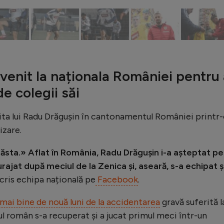
venit la naționala României pentru 
de colegii săi
zita lui Radu Drăgușin în cantonamentul României printr
izare.
 ăsta.» Aflat în România, Radu Drăgușin i-a așteptat pe
urajat după meciul de la Zenica și, aseară, s-a echipat ș
cris echipa națională pe
Facebook
.
 mai bine de nouă luni de la accidentarea
gravă suferită l
lul român s-a recuperat și a jucat primul meci într-un