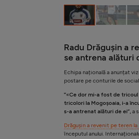
Radu Drăgușin a re
se antrena alături 
Echipa națională a anunțat vi
postare pe conturile de social
”
«
Ce dor mi-a fost de tricoul
tricolori la Mogoșoaia, i-a înc
s-a antrenat alături de ei”,
a s
Drăgușin a revenit pe teren la
începutul anului. Internaționa