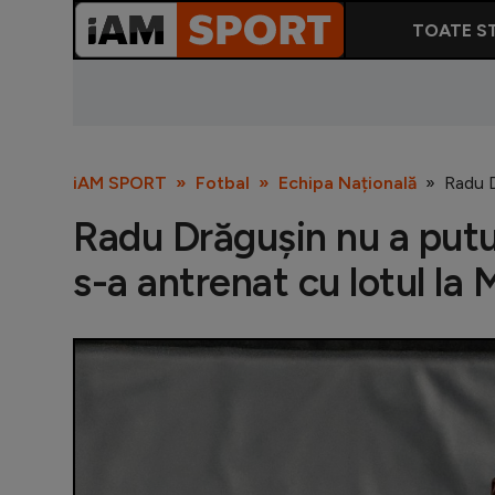
TOATE ST
iAM SPORT
Fotbal
Echipa Națională
Radu D
Radu Drăgușin nu a putut
s-a antrenat cu lotul la