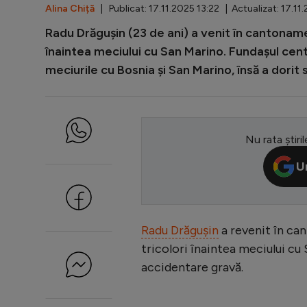
Alina Chiță
| Publicat: 17.11.2025 13:22 | Actualizat: 17.11
Radu Drăgușin (23 de ani) a venit în cantonamen
înaintea meciului cu San Marino. Fundașul cen
meciurile cu Bosnia și San Marino, însă a dorit să
Nu rata știril
U
Radu Drăgușin
a revenit în can
tricolori înaintea meciului cu 
accidentare gravă.