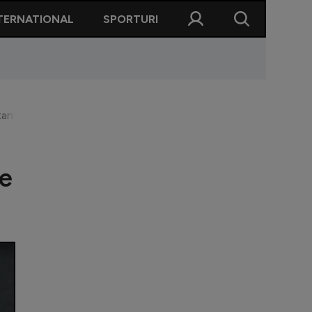
TERNATIONAL
SPORTURI
nt spre calificarea la Europeanul de tineret
de