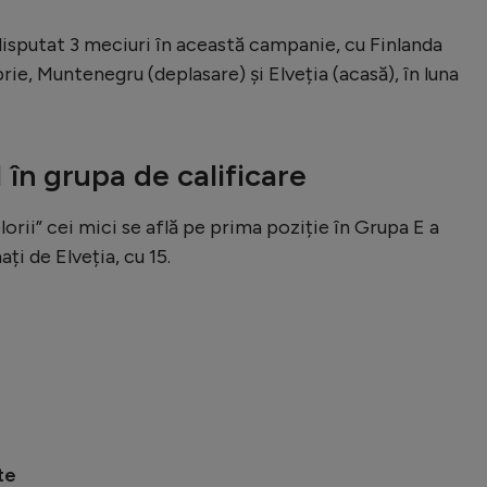
disputat 3 meciuri în această campanie, cu Finlanda
rie, Muntenegru (deplasare) și Elveția (acasă), în luna
 în grupa de calificare
olorii” cei mici se află pe prima poziție în Grupa E a
ați de Elveția, cu 15.
te