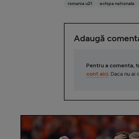
romania u21
echipa nationala
Adaugă comenta
Pentru a comenta, tre
cont aici
. Daca nu ai