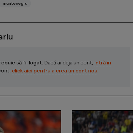
muntenegru
riu
buie să fii logat.
Dacă ai deja un cont,
intră în
 cont,
click aici pentru a crea un cont nou
.