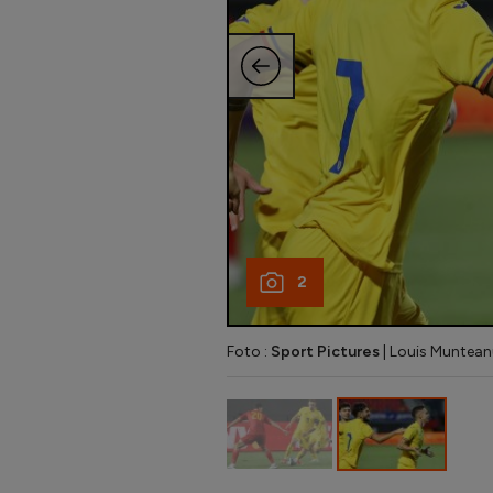
2
Foto :
Sport Pictures
| Louis Munteanu