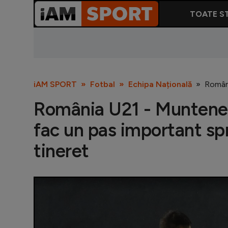
TOATE ST
iAM SPORT
Fotbal
Echipa Națională
Români
România U21 - Muntenegr
fac un pas important spr
tineret