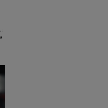
st
ea