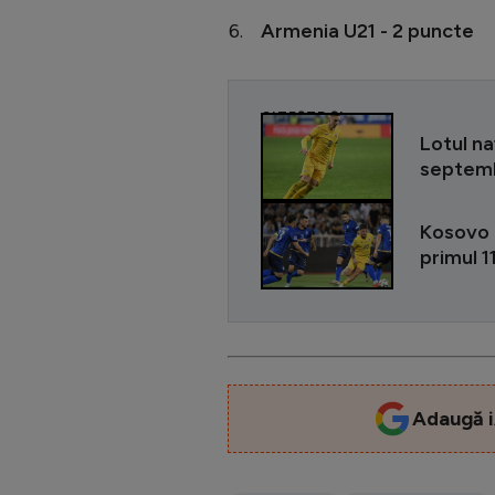
Armenia U21 - 2 puncte
CITEȘTE ȘI
Lotul na
septemb
Kosovo -
primul 1
Adaugă i