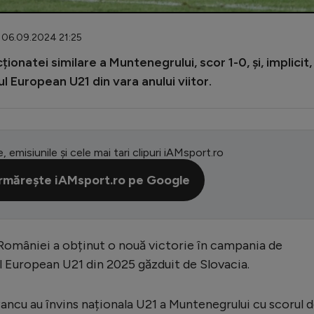
: 06.09.2024 21:25
onatei similare a Muntenegrului, scor 1-0, și, implicit,
l European U21 din vara anului viitor.
e, emisiunile și cele mai tari clipuri iAMsport.ro
rmărește iAMsport.ro pe Google
 României a obținut o nouă victorie în campania de
 European U21 din 2025 găzduit de Slovacia.
Pancu au învins naționala U21 a Muntenegrului cu scorul 