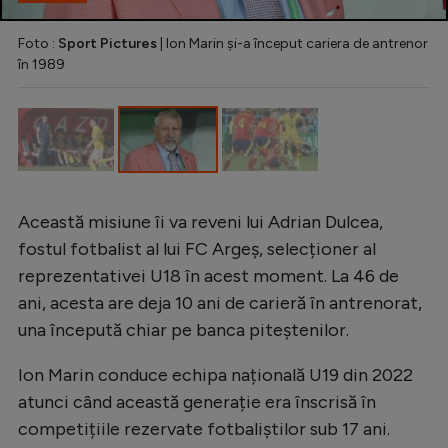
Intră în cont
Creează cont
Foto :
Sport Pictures
| Ion Marin și-a început cariera de antrenor
în 1989
Această misiune îi va reveni lui Adrian Dulcea,
fostul fotbalist al lui FC Argeș, selecționer al
reprezentativei U18 în acest moment. La 46 de
ani, acesta are deja 10 ani de carieră în antrenorat,
una începută chiar pe banca piteștenilor.
Ion Marin conduce echipa națională U19 din 2022
atunci când această generație era înscrisă în
competițiile rezervate fotbaliștilor sub 17 ani.