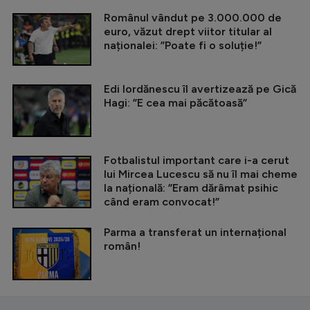
Românul vândut pe 3.000.000 de
euro, văzut drept viitor titular al
naționalei: ”Poate fi o soluție!”
Edi Iordănescu îl avertizează pe Gică
Hagi: ”E cea mai păcătoasă”
Fotbalistul important care i-a cerut
lui Mircea Lucescu să nu îl mai cheme
la națională: ”Eram dărâmat psihic
când eram convocat!”
Parma a transferat un internațional
român!