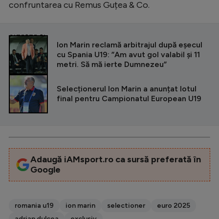
confruntarea cu Remus Guțea & Co.
CITEȘTE ȘI
Ion Marin reclamă arbitrajul după eșecul
cu Spania U19: ”Am avut gol valabil și 11
metri. Să mă ierte Dumnezeu”
Selecționerul Ion Marin a anunțat lotul
final pentru Campionatul European U19
Adaugă iAMsport.ro ca sursă preferată în
Google
romania u19
ion marin
selectioner
euro 2025
adrian dulcea
exclusiv