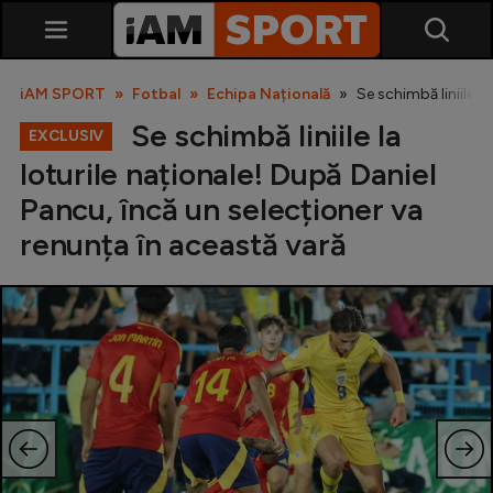
iAM SPORT
Fotbal
Echipa Națională
Se schimbă liniile l
Se schimbă liniile la
EXCLUSIV
loturile naționale! După Daniel
Pancu, încă un selecționer va
renunța în această vară
SuperLiga
Liga 2
Cupa României
Echipa Națională
U21
Fotbal feminin