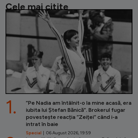
Cele mai citite
1.
”Pe Nadia am întâlnit-o la mine acasă, era
iubita lui Ștefan Bănică”. Brokerul fugar
povestește reacția ”Zeiței” când i-a
intrat în baie
Special
| 06 August 2026, 19:59