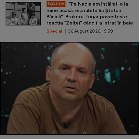
”Pe Nadia am întâlnit-o la
EXCLUSIV
mine acasă, era iubita lui Ștefan
Bănică”. Brokerul fugar povestește
reacția ”Zeiței” când i-a intrat în baie
Special
| 06 August 2026, 19:59