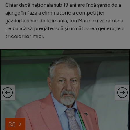
Chiar dacă naționala sub 19 ani are încă șanse de a
Natație
ajunge în faza a eliminatorie a competiției
Formula 1
găzduită chiar de România, Ion Marin nu va rămâne
Gimnastică
pe bancă să pregătească și următoarea generație a
tricolorilor mici.
Auto
Rugby
Ciclism
Alte sporturi
JO 2024
JO 2026
3