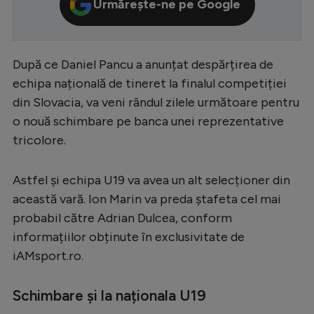
Urmărește-ne pe Google
Serie A
Bundesliga
După ce Daniel Pancu a anunțat despărțirea de
Ligue 1
echipa națională de tineret la finalul competiției
Campionate
din Slovacia, va veni rândul zilele următoare pentru
o nouă schimbare pe banca unei reprezentative
Starurile fotbalului
tricolore.
EURO 2024
Stranieri
Astfel și echipa U19 va avea un alt selecționer din
această vară. Ion Marin va preda ștafeta cel mai
Clasamente
probabil către Adrian Dulcea, conform
informațiilor obținute în exclusivitate de
iAMsport.ro.
Tenis
Schimbare și la naționala U19
Handbal