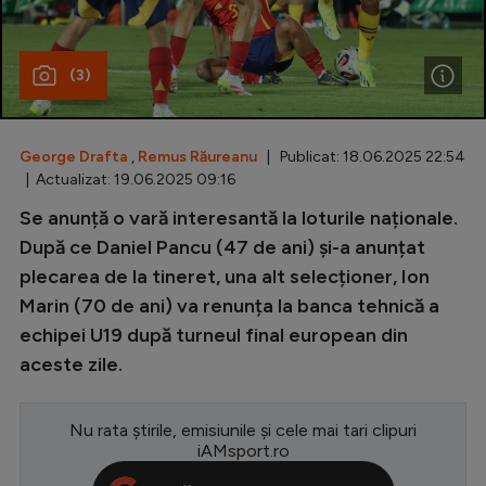
Special
(3)
Diverse
Inedit
George Drafta
,
Remus Răureanu
| Publicat: 18.06.2025 22:54
Clasamente
| Actualizat: 19.06.2025 09:16
Se anunță o vară interesantă la loturile naționale.
După ce Daniel Pancu (47 de ani) și-a anunțat
plecarea de la tineret, una alt selecționer, Ion
Champions League
Marin (70 de ani) va renunța la banca tehnică a
Europa League
echipei U19 după turneul final european din
Conference League
aceste zile.
CM 2026
Nu rata știrile, emisiunile și cele mai tari clipuri
Premier League
iAMsport.ro
LaLiga