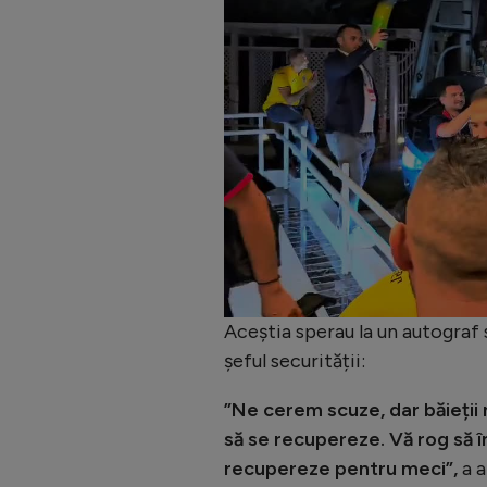
Aceștia sperau la un autograf s
șeful securității:
”Ne cerem scuze, dar băieții 
să se recupereze. Vă rog să în
recupereze pentru meci”,
a a