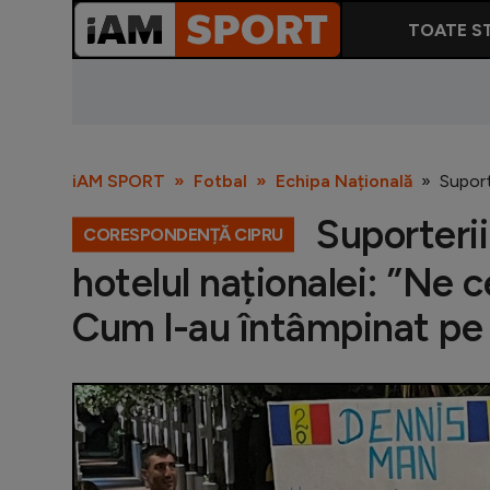
TOATE ST
iAM SPORT
Fotbal
Echipa Națională
Suport
Suporterii
CORESPONDENȚĂ CIPRU
hotelul naționalei: ”Ne 
Cum l-au întâmpinat pe