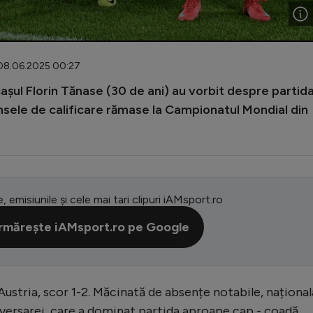
 08.06.2025 00:27
cașul Florin Tănase (30 de ani) au vorbit despre partid
ansele de calificare rămase la Campionatul Mondial din
e, emisiunile și cele mai tari clipuri iAMsport.ro
rmărește iAMsport.ro pe Google
ustria, scor 1-2. Măcinată de absențe notabile, național
 adversarei, care a dominat partida aproape cap - coadă.