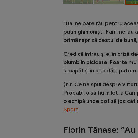
"Da, ne pare rău pentru aceast
puțin ghinioniști. Fanii ne-au 
primă repriză destul de bună, 
Cred că intrau și ei în criză 
plumb în picioare. Foarte mu
la capăt și în alte dăți, pute
(n.r. Ce ne spui despre viitor
Probabil o să fiu în lot la Cam
o echipă unde pot să joc cât 
Sport
.
Florin Tănase: ”Au