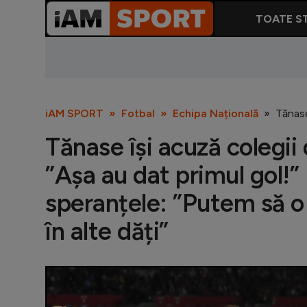
TOATE ST
iAM SPORT
Fotbal
Echipa Națională
Tănase
Tănase își acuză colegii
”Așa au dat primul gol!” 
speranțele: ”Putem să o
în alte dăți”