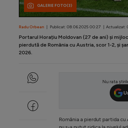
GALERIE FOTO
(3)
Radu Orbean
| Publicat: 08.06.2025 00:27 | Actualizat:
Portarul Horațiu Moldovan (27 de ani) și mijlo
pierdută de România cu Austria, scor 1-2, și ș
2026.
Nu rata știril
U
România a pierdut partida cu A
nu s-a putut ridica la nivelul