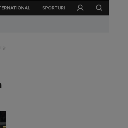
TERNATIONAL
SPORTURI
 gol!” + Tricolorii nu și-au pierdut speranțele: ”Putem să o scoat
a