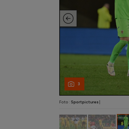
3
Foto :
Sportpictures
|