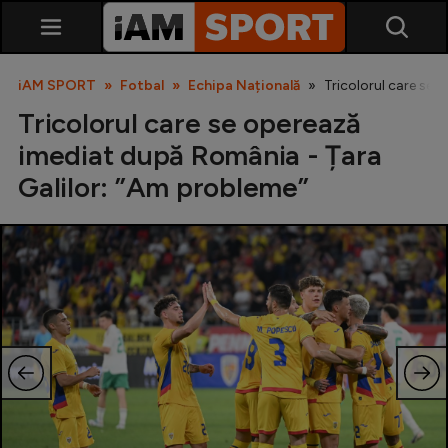
iAM SPORT
Fotbal
Echipa Națională
Tricolorul care se 
Tricolorul care se operează
imediat după România - Țara
Galilor: ”Am probleme”
SuperLiga
Liga 2
Cupa României
Echipa Națională
U21
Fotbal feminin