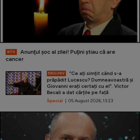
Anunţul şoc al zilei! Puţini ştiau că are
RTV
cancer
”Ce ați simțit când s-a
EXCLUSIV
prăpădit Lucescu? Dumneavoastră și
Giovanni erați certați cu el”. Victor
Becali a dat cărțile pe față
Special
| 05 August 2026, 13:23