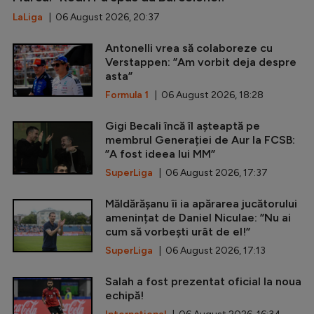
LaLiga
| 06 August 2026, 20:37
Antonelli vrea să colaboreze cu
Verstappen: ”Am vorbit deja despre
asta”
Formula 1
| 06 August 2026, 18:28
Gigi Becali încă îl așteaptă pe
membrul Generației de Aur la FCSB:
”A fost ideea lui MM”
SuperLiga
| 06 August 2026, 17:37
Măldărășanu îi ia apărarea jucătorului
amenințat de Daniel Niculae: ”Nu ai
cum să vorbești urât de el!”
SuperLiga
| 06 August 2026, 17:13
Salah a fost prezentat oficial la noua
echipă!