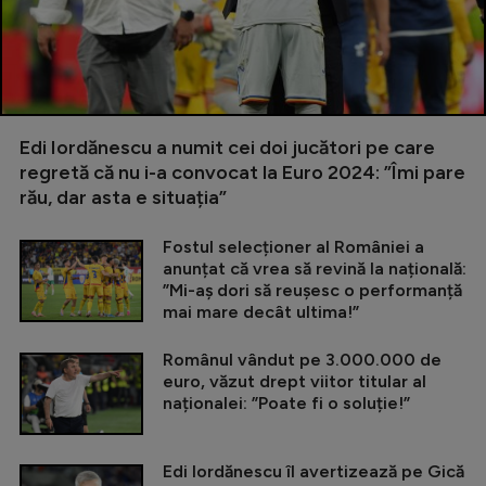
Edi Iordănescu a numit cei doi jucători pe care
regretă că nu i-a convocat la Euro 2024: ”Îmi pare
rău, dar asta e situația”
Fostul selecționer al României a
anunțat că vrea să revină la națională:
”Mi-aș dori să reușesc o performanță
mai mare decât ultima!”
Românul vândut pe 3.000.000 de
euro, văzut drept viitor titular al
naționalei: ”Poate fi o soluție!”
Edi Iordănescu îl avertizează pe Gică