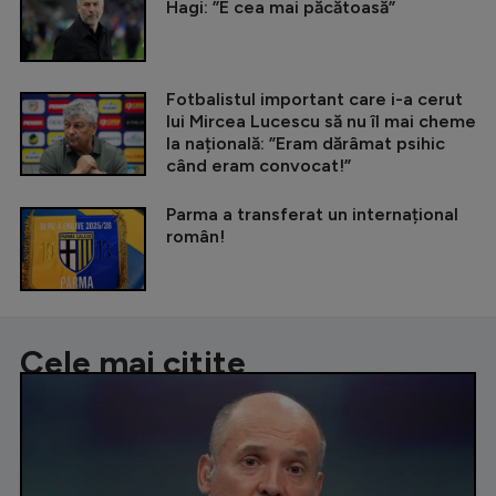
Hagi: ”E cea mai păcătoasă”
Fotbalistul important care i-a cerut
lui Mircea Lucescu să nu îl mai cheme
la națională: ”Eram dărâmat psihic
când eram convocat!”
Parma a transferat un internațional
român!
Cele mai citite