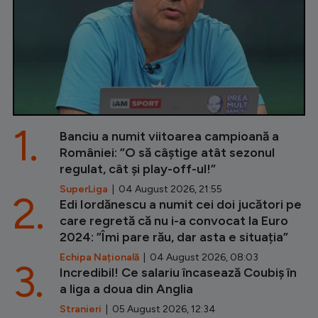
1.
Banciu a numit viitoarea campioană a
României: ”O să câștige atât sezonul
regulat, cât și play-off-ul!”
SuperLiga
| 04 August 2026, 21:55
2.
Edi Iordănescu a numit cei doi jucători pe
care regretă că nu i-a convocat la Euro
2024: ”Îmi pare rău, dar asta e situația”
Echipa Națională
| 04 August 2026, 08:03
3.
Incredibil! Ce salariu încasează Coubiș în
a liga a doua din Anglia
Stranieri
| 05 August 2026, 12:34