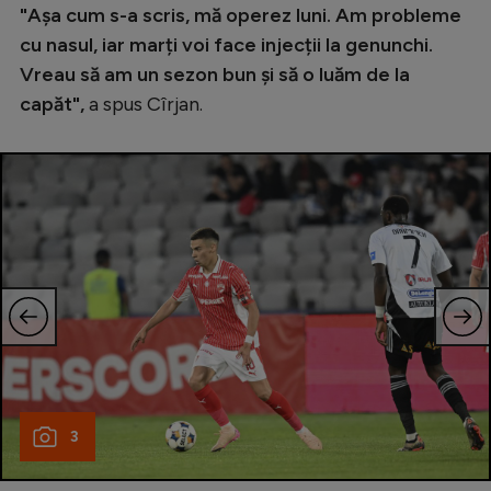
Intră în cont
"Așa cum s-a scris, mă operez luni. Am probleme
Creează cont
cu nasul, iar marți voi face injecții la genunchi.
Vreau să am un sezon bun și să o luăm de la
capăt",
a spus Cîrjan.
3