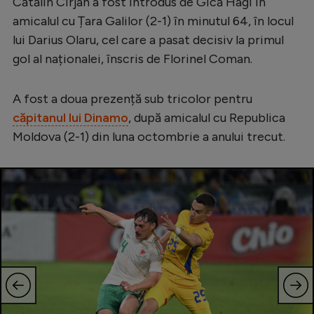
Cătălin Cîrjan a fost introdus de Gică Hagi în
Serie A
amicalul cu Țara Galilor (2-1) în minutul 64, în locul
lui Darius Olaru, cel care a pasat decisiv la primul
Bundesliga
gol al naționalei, înscris de Florinel Coman.
Ligue 1
Campionate
A fost a doua prezență sub tricolor pentru
căpitanul lui Dinamo
, după amicalul cu Republica
Starurile fotbalului
Moldova (2-1) din luna octombrie a anului trecut.
EURO 2024
Stranieri
Clasamente
Tenis
Handbal