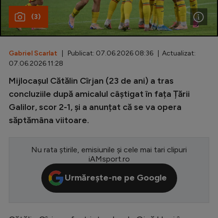
(3)
Special
Diverse
Inedit
Gabriel Scarlat
| Publicat: 07.06.2026 08:36 | Actualizat:
07.06.2026 11:28
Clasamente
Mijlocașul Cătălin Cîrjan (23 de ani) a tras
concluziile după amicalul câștigat în fața Țării
Galilor, scor 2-1, și a anunțat că se va opera
săptămâna viitoare.
Champions League
Europa League
Nu rata știrile, emisiunile și cele mai tari clipuri
iAMsport.ro
Conference League
Urmărește-ne pe Google
CM 2026
Premier League
LaLiga