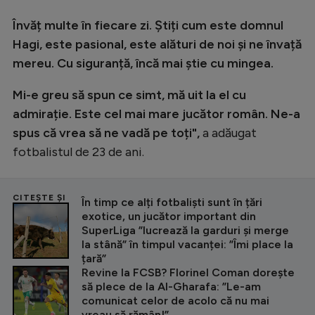
Învăț multe în fiecare zi. Știți cum este domnul
Hagi, este pasional, este alături de noi și ne învață
mereu. Cu siguranță, încă mai știe cu mingea.
Mi-e greu să spun ce simt, mă uit la el cu
admirație. Este cel mai mare jucător român. Ne-a
spus că vrea să ne vadă pe toți",
a adăugat
fotbalistul de 23 de ani.
CITEȘTE ȘI
În timp ce alți fotbaliști sunt în țări
exotice, un jucător important din
SuperLiga ”lucrează la garduri și merge
la stână” în timpul vacanței: ”Îmi place la
țară”
Revine la FCSB? Florinel Coman dorește
să plece de la Al-Gharafa: ”Le-am
comunicat celor de acolo că nu mai
vreau să rămân!”