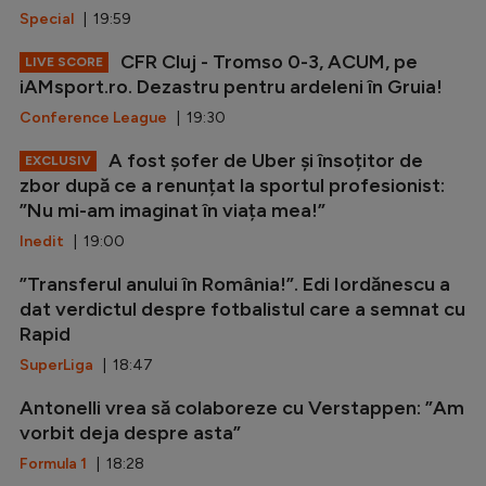
Special
| 19:59
CFR Cluj - Tromso 0-3, ACUM, pe
LIVE SCORE
iAMsport.ro. Dezastru pentru ardeleni în Gruia!
Conference League
| 19:30
A fost șofer de Uber și însoțitor de
EXCLUSIV
zbor după ce a renunțat la sportul profesionist:
”Nu mi-am imaginat în viața mea!”
Inedit
| 19:00
”Transferul anului în România!”. Edi Iordănescu a
dat verdictul despre fotbalistul care a semnat cu
Rapid
SuperLiga
| 18:47
Antonelli vrea să colaboreze cu Verstappen: ”Am
vorbit deja despre asta”
Formula 1
| 18:28