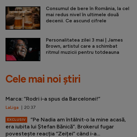
Consumul de bere în România, la cel
mai redus nivel în ultimele două
decenii. Ce ascund cifrele
Personalitatea zilei 3 mai | James
Brown, artistul care a schimbat
ritmul muzicii pentru totdeauna
Cele mai noi știri
Marca: ”Rodri i-a spus da Barcelonei!”
LaLiga
| 20:37
”Pe Nadia am întâlnit-o la mine acasă,
EXCLUSIV
era iubita lui Ștefan Bănică”. Brokerul fugar
povestește reacția ”Zeiței” când i-a...