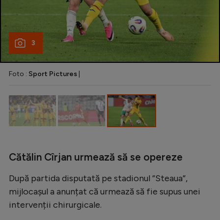
Natație
Formula 1
3
Gimnastică
Auto
Foto :
Sport Pictures
|
Rugby
Ciclism
Alte sporturi
JO 2024
JO 2026
Cătălin Cîrjan urmează să se opereze
După partida disputată pe stadionul ”Steaua”,
mijlocașul a anunțat că urmează să fie supus unei
intervenții chirurgicale.