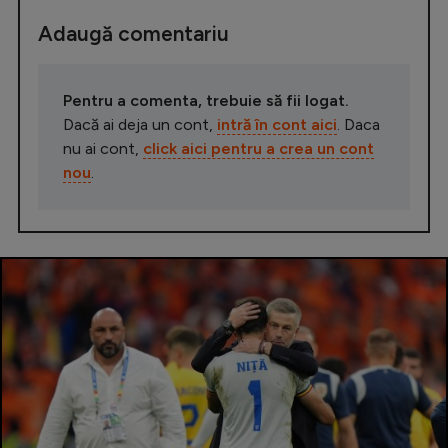
Adaugă comentariu
Pentru a comenta, trebuie să fii logat.
Dacă ai deja un cont,
intră în cont aici
. Daca
nu ai cont,
click aici pentru a crea un cont
nou
.