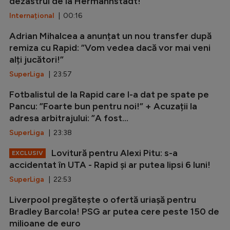
dezastrul de la Hermannstadt!
Internațional
| 00:16
Adrian Mihalcea a anunțat un nou transfer după
remiza cu Rapid: ”Vom vedea dacă vor mai veni
alți jucători!”
SuperLiga
| 23:57
Fotbalistul de la Rapid care l-a dat pe spate pe
Pancu: ”Foarte bun pentru noi!” + Acuzații la
adresa arbitrajului: ”A fost...
SuperLiga
| 23:38
Lovitură pentru Alexi Pitu: s-a
EXCLUSIV
accidentat în UTA - Rapid și ar putea lipsi 6 luni!
SuperLiga
| 22:53
Liverpool pregătește o ofertă uriașă pentru
Bradley Barcola! PSG ar putea cere peste 150 de
milioane de euro