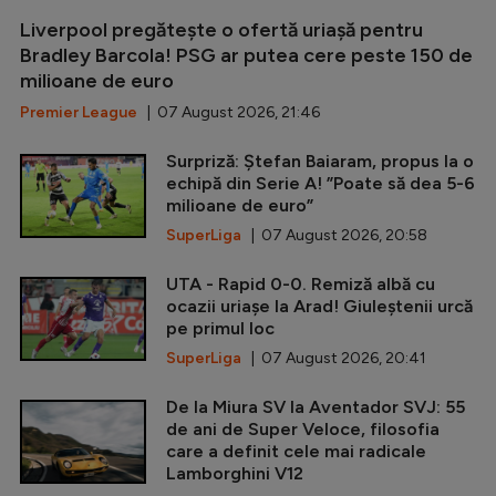
Liverpool pregătește o ofertă uriașă pentru
Bradley Barcola! PSG ar putea cere peste 150 de
milioane de euro
Premier League
| 07 August 2026, 21:46
Surpriză: Ștefan Baiaram, propus la o
echipă din Serie A! ”Poate să dea 5-6
milioane de euro”
SuperLiga
| 07 August 2026, 20:58
UTA - Rapid 0-0. Remiză albă cu
ocazii uriașe la Arad! Giuleștenii urcă
pe primul loc
SuperLiga
| 07 August 2026, 20:41
De la Miura SV la Aventador SVJ: 55
de ani de Super Veloce, filosofia
care a definit cele mai radicale
Lamborghini V12