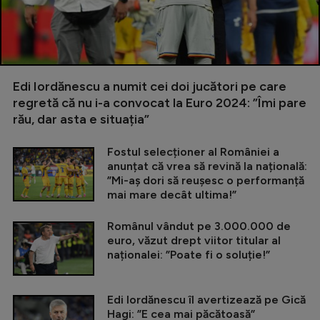
Edi Iordănescu a numit cei doi jucători pe care
regretă că nu i-a convocat la Euro 2024: ”Îmi pare
rău, dar asta e situația”
Fostul selecționer al României a
anunțat că vrea să revină la națională:
”Mi-aș dori să reușesc o performanță
mai mare decât ultima!”
Românul vândut pe 3.000.000 de
euro, văzut drept viitor titular al
naționalei: ”Poate fi o soluție!”
Edi Iordănescu îl avertizează pe Gică
Hagi: ”E cea mai păcătoasă”