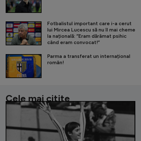
Fotbalistul important care i-a cerut
lui Mircea Lucescu să nu îl mai cheme
la națională: ”Eram dărâmat psihic
când eram convocat!”
Parma a transferat un internațional
român!
Cele mai citite