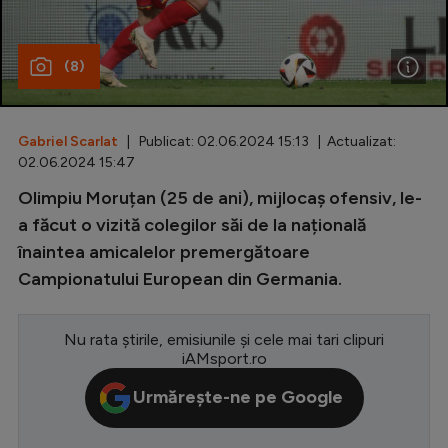
Special
(8)
Diverse
Inedit
Gabriel Scarlat
| Publicat: 02.06.2024 15:13 | Actualizat:
Clasamente
02.06.2024 15:47
Olimpiu Moruțan (25 de ani), mijlocaș ofensiv, le-
a făcut o vizită colegilor săi de la națională
înaintea amicalelor premergătoare
Champions League
Campionatului European din Germania.
Europa League
Conference League
Nu rata știrile, emisiunile și cele mai tari clipuri
iAMsport.ro
CM 2026
Urmărește-ne pe Google
Premier League
LaLiga