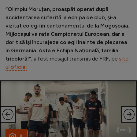
Natație
”Olimpiu Moruțan, proaspăt operat după
accidentarea suferită la echipa de club, și-a
Formula 1
vizitat colegii în cantonamentul de la Mogoșoaia.
Gimnastică
Mijlocașul va rata Campionatul European, dar a
Auto
dorit să își încurajeze colegii înainte de plecarea
în Germania. Asta e Echipa Națională, familia
Rugby
tricoloră!”
, a fost mesajul transmis de FRF, pe
site-
Ciclism
ul oficial
.
Alte sporturi
JO 2024
JO 2026
8