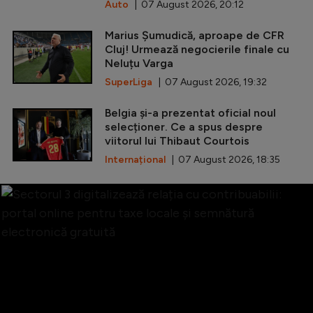
Auto
| 07 August 2026, 20:12
Marius Șumudică, aproape de CFR
Cluj! Urmează negocierile finale cu
Neluțu Varga
SuperLiga
| 07 August 2026, 19:32
Belgia și-a prezentat oficial noul
selecționer. Ce a spus despre
viitorul lui Thibaut Courtois
Internațional
| 07 August 2026, 18:35