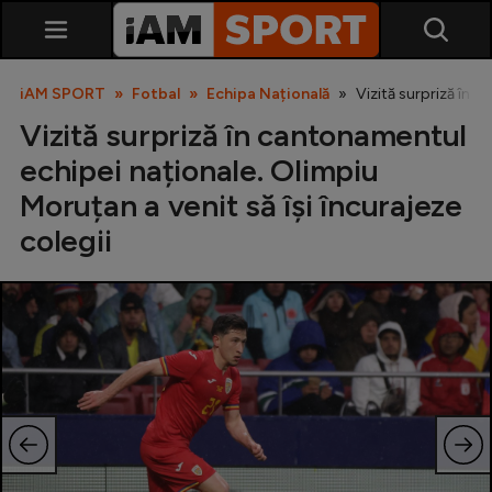
iAM SPORT
Fotbal
Echipa Națională
Vizită surpriză în c
Vizită surpriză în cantonamentul
echipei naționale. Olimpiu
Moruțan a venit să își încurajeze
colegii
SuperLiga
Liga 2
Cupa României
Echipa Națională
U21
Fotbal feminin