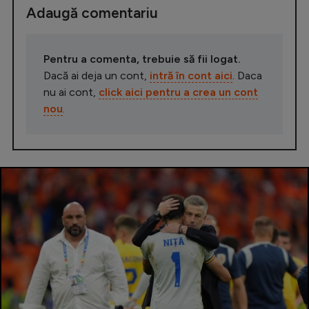
Adaugă comentariu
Pentru a comenta, trebuie să fii logat.
Dacă ai deja un cont,
intră în cont aici
. Daca
nu ai cont,
click aici pentru a crea un cont
nou
.