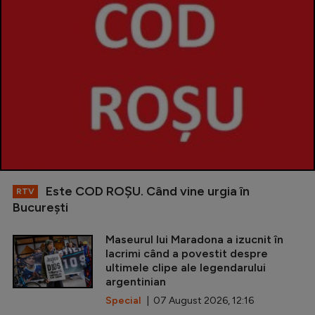
Este COD ROŞU. Când vine urgia în
RTV
Bucureşti
Maseurul lui Maradona a izucnit în
lacrimi când a povestit despre
ultimele clipe ale legendarului
argentinian
Special
| 07 August 2026, 12:16