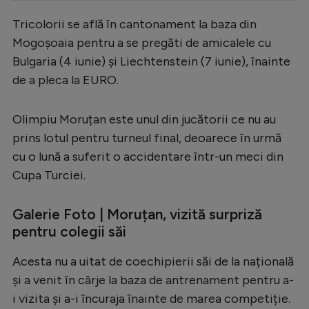
Serie A
Tricolorii se află în cantonament la baza din
Mogoșoaia pentru a se pregăti de amicalele cu
Bundesliga
Bulgaria (4 iunie) și Liechtenstein (7 iunie), înainte
Ligue 1
de a pleca la EURO.
Campionate
Olimpiu Moruțan este unul din jucătorii ce nu au
Starurile fotbalului
prins lotul pentru turneul final, deoarece în urmă
EURO 2024
cu o lună a suferit o accidentare într-un meci din
Stranieri
Cupa Turciei.
Clasamente
Galerie Foto | Moruțan, vizită surpriză
pentru colegii săi
Acesta nu a uitat de coechipierii săi de la națională
Tenis
și a venit în cârje la baza de antrenament pentru a-
Handbal
i vizita și a-i încuraja înainte de marea competiție.