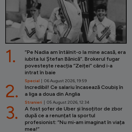
1.
”Pe Nadia am întâlnit-o la mine acasă, era
iubita lui Ștefan Bănică”. Brokerul fugar
povestește reacția ”Zeiței” când i-a
intrat în baie
Special
| 06 August 2026, 19:59
2.
Incredibil! Ce salariu încasează Coubiș în
a liga a doua din Anglia
Stranieri
| 05 August 2026, 12:34
3.
A fost șofer de Uber și însoțitor de zbor
după ce a renunțat la sportul
profesionist: ”Nu mi-am imaginat în viața
mea!”