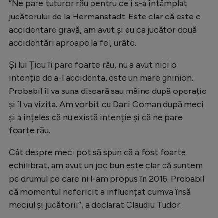
”Ne pare tuturor rău pentru ce i s-a întâmplat
Natație
jucătorului de la Hermanstadt. Este clar că este o
Formula 1
accidentare gravă, am avut și eu ca jucător două
accidentări aproape la fel, urâte.
Gimnastică
Auto
Și lui Țicu îi pare foarte rău, nu a avut nici o
intenție de a-l accidenta, este un mare ghinion.
Rugby
Probabil îl va suna diseară sau mâine după operație
Ciclism
și îl va vizita. Am vorbit cu Dani Coman după meci
și a înțeles că nu există intenție și că ne pare
Alte sporturi
foarte rău.
JO 2024
Cât despre meci pot să spun că a fost foarte
JO 2026
echilibrat, am avut un joc bun este clar că suntem
pe drumul pe care ni l-am propus în 2016. Probabil
că momentul nefericit a influențat cumva însă
meciul și jucătorii”, a declarat Claudiu Tudor.