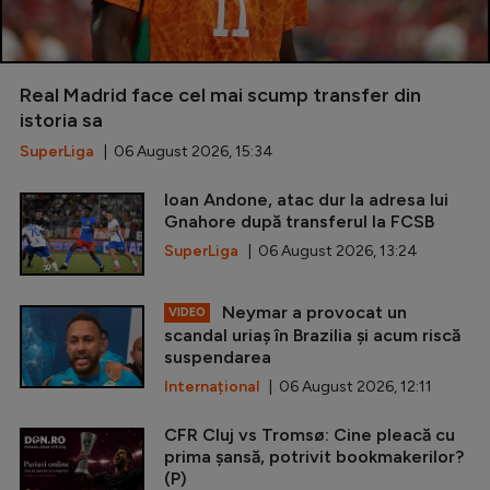
Real Madrid face cel mai scump transfer din
istoria sa
SuperLiga
| 06 August 2026, 15:34
Ioan Andone, atac dur la adresa lui
Gnahore după transferul la FCSB
SuperLiga
| 06 August 2026, 13:24
Neymar a provocat un
VIDEO
scandal uriaș în Brazilia și acum riscă
suspendarea
Internațional
| 06 August 2026, 12:11
CFR Cluj vs Tromsø: Cine pleacă cu
prima șansă, potrivit bookmakerilor?
(P)