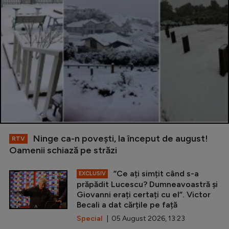
Ninge ca-n povești, la început de august!
RTV
Oamenii schiază pe străzi
”Ce ați simțit când s-a
EXCLUSIV
prăpădit Lucescu? Dumneavoastră și
Giovanni erați certați cu el”. Victor
Becali a dat cărțile pe față
Special
| 05 August 2026, 13:23