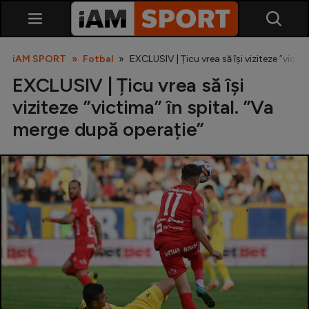
iAM SPORT
Fotbal
EXCLUSIV | Țicu vrea să își viziteze ”vict
EXCLUSIV | Țicu vrea să își
viziteze ”victima” în spital. ”Va
merge după operație”
SuperLiga
Liga 2
Cupa României
Echipa Națională
U21
Fotbal feminin