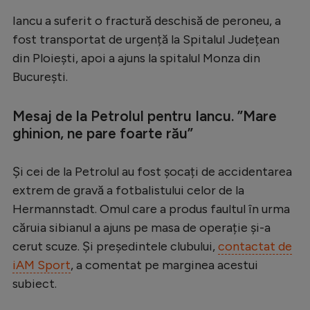
Serie A
Iancu a suferit o fractură deschisă de peroneu, a
fost transportat de urgență la Spitalul Județean
Bundesliga
din Ploiești, apoi a ajuns la spitalul Monza din
Ligue 1
București.
Campionate
Mesaj de la Petrolul pentru Iancu. ”Mare
Starurile fotbalului
ghinion, ne pare foarte rău”
EURO 2024
Și cei de la Petrolul au fost șocați de accidentarea
Stranieri
extrem de gravă a fotbalistului celor de la
Clasamente
Hermannstadt. Omul care a produs faultul în urma
căruia sibianul a ajuns pe masa de operație și-a
cerut scuze. Și președintele clubului,
contactat de
iAM Sport
, a comentat pe marginea acestui
Tenis
subiect.
Handbal