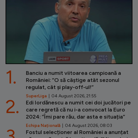
1.
Banciu a numit viitoarea campioană a
României: ”O să câștige atât sezonul
regulat, cât și play-off-ul!”
SuperLiga
| 04 August 2026, 21:55
2.
Edi Iordănescu a numit cei doi jucători pe
care regretă că nu i-a convocat la Euro
2024: ”Îmi pare rău, dar asta e situația”
Echipa Națională
| 04 August 2026, 08:03
3.
Fostul selecționer al României a anunțat