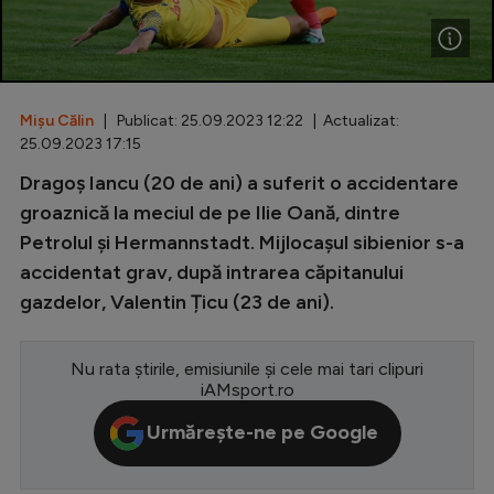
Special
Diverse
Inedit
Mișu Călin
| Publicat: 25.09.2023 12:22 | Actualizat:
25.09.2023 17:15
Clasamente
Dragoș Iancu (20 de ani) a suferit o accidentare
groaznică la meciul de pe Ilie Oană, dintre
Petrolul și Hermannstadt. Mijlocașul sibienior s-a
accidentat grav, după intrarea căpitanului
Champions League
gazdelor, Valentin Țicu (23 de ani).
Europa League
Conference League
Nu rata știrile, emisiunile și cele mai tari clipuri
iAMsport.ro
CM 2026
Urmărește-ne pe Google
Premier League
LaLiga