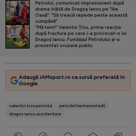
CITEȘTE ȘI
Petrolul, comunicat impresionant după
drama trăită de Dragoș Iancu pe ”Ilie
Oană”: ”Să treacă repede peste această
cumpănă”
”Mă tem!” Valentin Țicu, prima reacție
după fractura pe care i-a provocat-o lui
Dragoș Iancu. Fundașul Petrolului și-a
prezentat scuzele public
Adaugă iAMsport.ro ca sursă preferată în
Google
valentin ticu petrolul
petrolul hermannstadt
dragos iancu accidentare