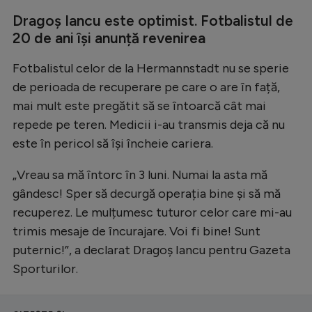
Intră în cont
Dragoș Iancu este optimist. Fotbalistul de
Creează cont
20 de ani își anunță revenirea
Fotbalistul celor de la Hermannstadt nu se sperie
de perioada de recuperare pe care o are în față,
mai mult este pregătit să se întoarcă cât mai
repede pe teren. Medicii i-au transmis deja că nu
este în pericol să își încheie cariera.
„Vreau sa mă întorc în 3 luni. Numai la asta mă
gândesc! Sper să decurgă operația bine și să mă
recuperez. Le mulțumesc tuturor celor care mi-au
trimis mesaje de încurajare. Voi fi bine! Sunt
puternic!”, a declarat Dragoș Iancu pentru Gazeta
Sporturilor.