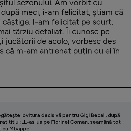
șitul sezonului. Am vorbit cu
i după meci, i-am felicitat, știam că
 câștige. I-am felicitat pe scurt,
ai târziu detaliat. Îi cunosc pe
i jucătorii de acolo, vorbesc des
us că m-am antrenat puțin cu ei în
gătește lovitura decisivă pentru Gigi Becali, după
urat titlul: „L-aș lua pe Florinel Coman, seamănă tot
t cu Mbappe”