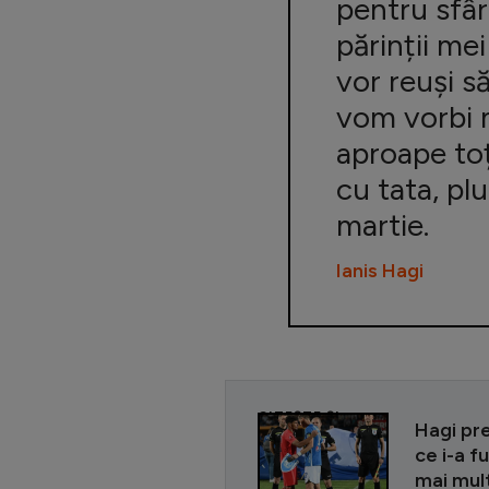
pentru sfâr
părinții me
vor reuși să
vom vorbi m
aproape toț
cu tata, pl
martie.
Ianis Hagi
CITEȘTE ȘI
Hagi pre
ce i-a f
mai mul