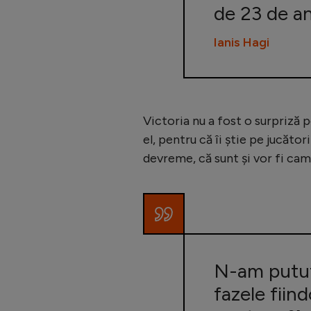
de 23 de an
Ianis Hagi
Victoria nu a fost o surpriză p
el, pentru că îi știe pe jucător
devreme, că sunt și vor fi cam
N-am putut
fazele fiin