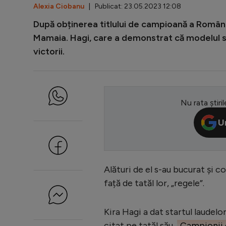
Alexia Ciobanu
| Publicat: 23.05.2023 12:08
După obținerea titlului de campioană a Români
Mamaia. Hagi, care a demonstrat că modelul său
victorii.
Nu rata știril
U
Alături de el s-au bucurat și c
față de tatăl lor, „regele”.
Kira Hagi a dat startul laudel
citat pe tatăl său,
„Campionii 