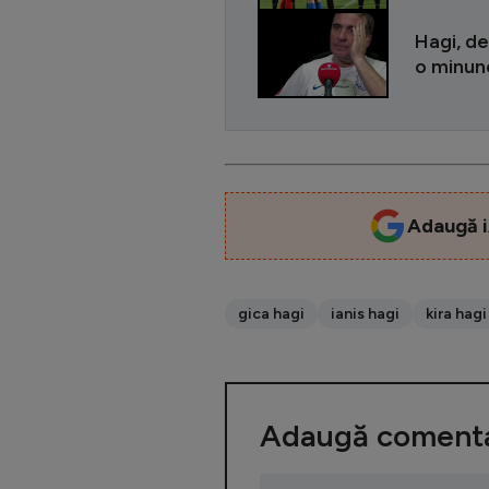
Hagi, de
o minune
Adaugă i
gica hagi
ianis hagi
kira hagi
Adaugă comenta