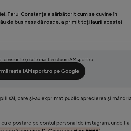
ei, Farul Constanța a sărbătorit cum se cuvine în
 de business dă roade, a primit toți laurii acestei
e, emisiunile și cele mai tari clipuri iAMsport.ro
rmărește iAMsport.ro pe Google
opiii săi, care și-au exprimat public aprecierea și mândri
or cu o postare pe contul personal de instagram, unde l-a
creează campioni!“ -Gheorghe Hagi ♥️♥️♥️♥️”
.