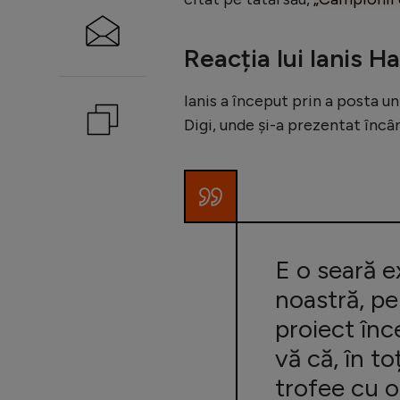
Reacția lui Ianis Ha
Ianis a început prin a posta un
Digi, unde și-a prezentat încâ
E o seară e
noastră, pe
proiect înc
vă că, în to
trofee cu 