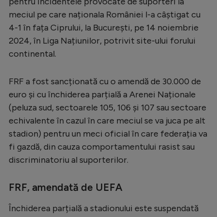
pentru incidentele provocate de suporteri la
Serie A
meciul pe care naționala României l-a câștigat cu
4-1 în fața Ciprului, la București, pe 14 noiembrie
Bundesliga
2024, în Liga Națiunilor, potrivit site-ului forului
Ligue 1
continental.
Campionate
FRF a fost sancționată cu o amendă de 30.000 de
Starurile fotbalului
euro și cu închiderea parțială a Arenei Naționale
EURO 2024
(peluza sud, sectoarele 105, 106 și 107 sau sectoare
echivalente în cazul în care meciul se va juca pe alt
Stranieri
stadion) pentru un meci oficial în care federația va
Clasamente
fi gazdă, din cauza comportamentului rasist sau
discriminatoriu al suporterilor.
FRF, amendată de UEFA
Tenis
Închiderea parțială a stadionului este suspendată
Handbal