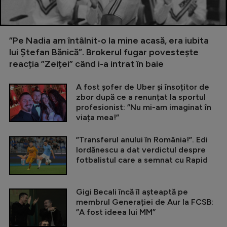
”Pe Nadia am întâlnit-o la mine acasă, era iubita
lui Ștefan Bănică”. Brokerul fugar povestește
reacția ”Zeiței” când i-a intrat în baie
A fost șofer de Uber și însoțitor de
zbor după ce a renunțat la sportul
profesionist: ”Nu mi-am imaginat în
viața mea!”
”Transferul anului în România!”. Edi
Iordănescu a dat verdictul despre
fotbalistul care a semnat cu Rapid
Gigi Becali încă îl așteaptă pe
membrul Generației de Aur la FCSB:
”A fost ideea lui MM”