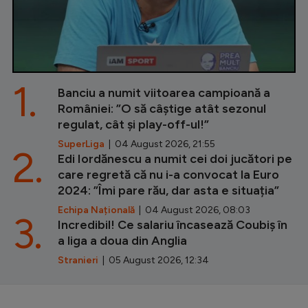
1.
Banciu a numit viitoarea campioană a
României: ”O să câștige atât sezonul
regulat, cât și play-off-ul!”
SuperLiga
| 04 August 2026, 21:55
2.
Edi Iordănescu a numit cei doi jucători pe
care regretă că nu i-a convocat la Euro
2024: ”Îmi pare rău, dar asta e situația”
Echipa Națională
| 04 August 2026, 08:03
3.
Incredibil! Ce salariu încasează Coubiș în
a liga a doua din Anglia
Stranieri
| 05 August 2026, 12:34