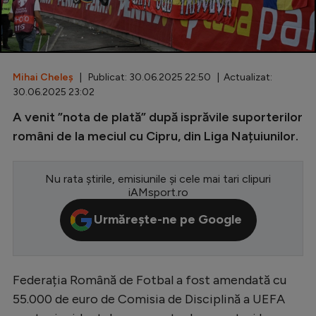
Special
Diverse
Inedit
Mihai Cheleș
| Publicat: 30.06.2025 22:50 | Actualizat:
30.06.2025 23:02
Clasamente
A venit ”nota de plată” după isprăvile suporterilor
români de la meciul cu Cipru, din Liga Națuiunilor.
Nu rata știrile, emisiunile și cele mai tari clipuri
Champions League
iAMsport.ro
Europa League
Urmărește-ne pe Google
Conference League
CM 2026
Federația Română de Fotbal a fost amendată cu
Premier League
55.000 de euro de Comisia de Disciplină a UEFA
LaLiga