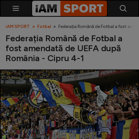
iAM SPORT
Fotbal
Federația Română de Fotbal a fost amen
Federația Română de Fotbal a
fost amendată de UEFA după
România - Cipru 4-1
SuperLiga
Liga 2
Cupa României
Echipa Națională
U21
Fotbal feminin