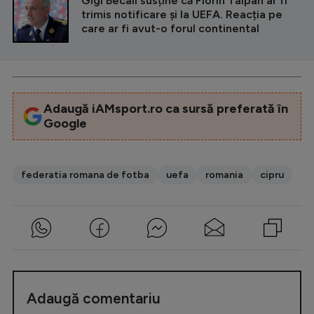
Gigi Becali susține că Florin Talpan ar fi
Intră în cont
trimis notificare și la UEFA. Reacția pe
Creează cont
care ar fi avut-o forul continental
Adaugă iAMsport.ro ca sursă preferată în
Google
federatia romana de fotba
uefa
romania
cipru
Adaugă comentariu