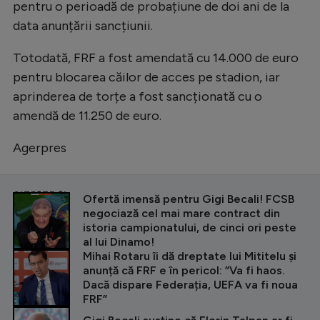
pentru o perioadă de probațiune de doi ani de la
Natație
data anunțării sancțiunii.
Formula 1
Totodată, FRF a fost amendată cu 14.000 de euro
Gimnastică
pentru blocarea căilor de acces pe stadion, iar
Auto
aprinderea de torțe a fost sancționată cu o
amendă de 11.250 de euro.
Rugby
Ciclism
Agerpres
Alte sporturi
CITEȘTE ȘI
Ofertă imensă pentru Gigi Becali! FCSB
JO 2024
negociază cel mai mare contract din
JO 2026
istoria campionatului, de cinci ori peste
al lui Dinamo!
Mihai Rotaru îi dă dreptate lui Mititelu și
anunță că FRF e în pericol: ”Va fi haos.
Dacă dispare Federația, UEFA va fi noua
FRF”