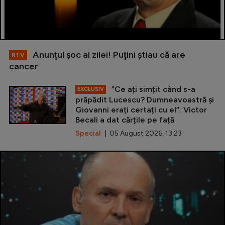
Anunţul şoc al zilei! Puţini ştiau că are
RTV
cancer
”Ce ați simțit când s-a
EXCLUSIV
prăpădit Lucescu? Dumneavoastră și
Giovanni erați certați cu el”. Victor
Becali a dat cărțile pe față
Special
| 05 August 2026, 13:23