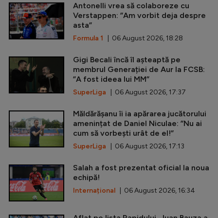
Antonelli vrea să colaboreze cu
Verstappen: ”Am vorbit deja despre
asta”
Formula 1
| 06 August 2026, 18:28
Gigi Becali încă îl așteaptă pe
membrul Generației de Aur la FCSB:
”A fost ideea lui MM”
SuperLiga
| 06 August 2026, 17:37
Măldărășanu îi ia apărarea jucătorului
amenințat de Daniel Niculae: ”Nu ai
cum să vorbești urât de el!”
SuperLiga
| 06 August 2026, 17:13
Salah a fost prezentat oficial la noua
echipă!
Internațional
| 06 August 2026, 16:34
Aflat pe lista Rapidului, Juan Bauza a