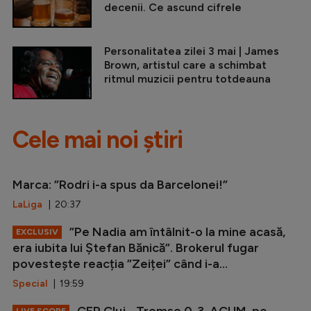
decenii. Ce ascund cifrele
Personalitatea zilei 3 mai | James
Brown, artistul care a schimbat
ritmul muzicii pentru totdeauna
Cele mai noi știri
Marca: ”Rodri i-a spus da Barcelonei!”
LaLiga
| 20:37
”Pe Nadia am întâlnit-o la mine acasă,
EXCLUSIV
era iubita lui Ștefan Bănică”. Brokerul fugar
povestește reacția ”Zeiței” când i-a...
Special
| 19:59
CFR Cluj - Tromso 0-3, ACUM, pe
LIVE SCORE