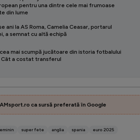
uropean pentru una dintre cele mai frumoase
te din lume
se ani la AS Roma, Camelia Ceasar, portarul
i, a semnat cu altă echipă
cea mai scumpă jucătoare din istoria fotbalului
 Cât a costat transferul
AMsport.ro ca sursă preferată în Google
feminin
super fete
anglia
spania
euro 2025