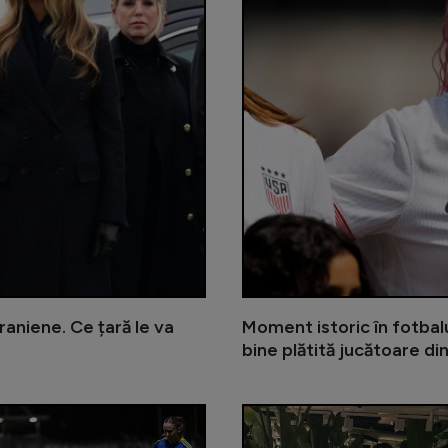
raniene. Ce țară le va
Moment istoric în fotbal
bine plătită jucătoare d
OFICIAL | Cristi Dulca a revenit în 