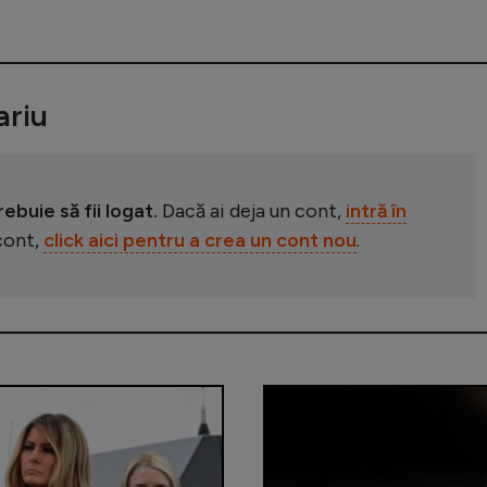
riu
buie să fii logat.
Dacă ai deja un cont,
intră în
 cont,
click aici pentru a crea un cont nou
.