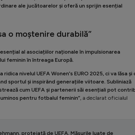
inare ale jucătoarelor și oferă un sprijin esențial
sa o moștenire durabilă”
sențial al asociațiilor naționale în impulsionarea
lui feminin în întreaga Europă.
a ridica nivelul UEFA Wonen's EURO 2025, ci va lăsa și 
d sportul și inspirând generațiile viitoare. Subliniază
trează cum UEFA și partenerii săi esențiali pot contri
 luminos pentru fotbalul feminin”
, a declarat oficialul
Lehmann, protejată de UEFA. Măsurile luate de