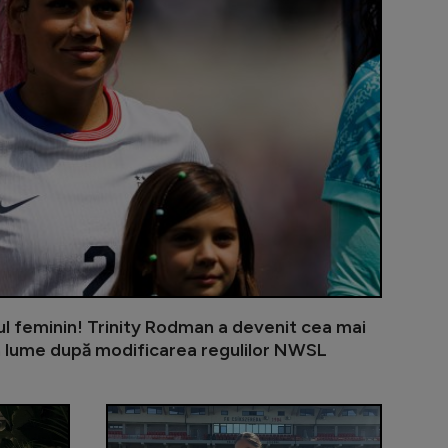
ul feminin! Trinity Rodman a devenit cea mai
in lume după modificarea regulilor NWSL
fotbal!
Fotbal feminin: România a remizat cu Ucraina, la Chi
Teodora Nico