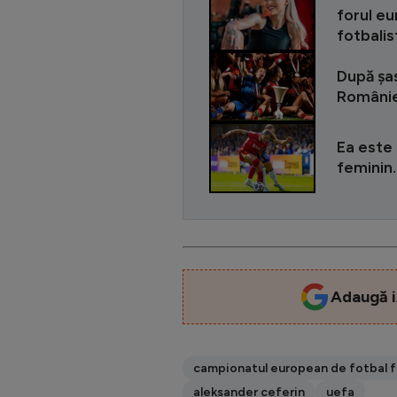
forul e
fotbalis
După șa
Românie
Ea este 
feminin.
Adaugă i
campionatul european de fotbal 
aleksander ceferin
uefa