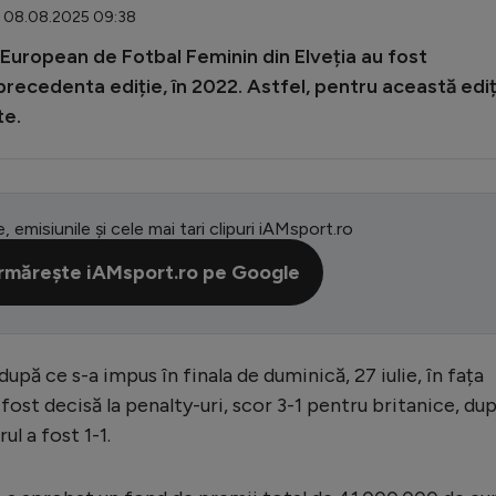
: 08.08.2025 09:38
European de Fotbal Feminin din Elveția au fost
recedenta ediție, în 2022. Astfel, pentru această ediț
te.
e, emisiunile și cele mai tari clipuri iAMsport.ro
rmărește iAMsport.ro pe Google
pă ce s-a impus în finala de duminică, 27 iulie, în fața
fost decisă la penalty-uri, scor 3-1 pentru britanice, du
l a fost 1-1.