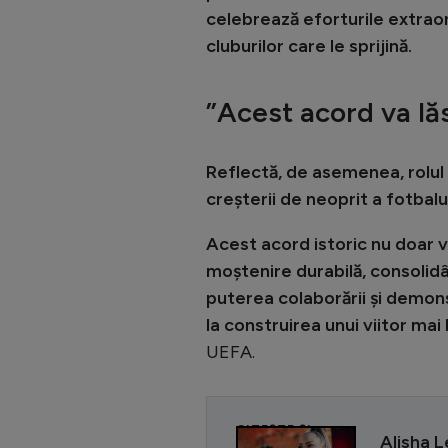
celebrează eforturile extraord
cluburilor care le sprijină.
”Acest acord va lă
Reflectă, de asemenea, rolul e
creșterii de neoprit a fotbalu
Acest acord istoric nu doar v
moștenire durabilă, consolidân
puterea colaborării și demons
la construirea unui viitor mai
UEFA.
CITEȘTE ȘI
Alisha 