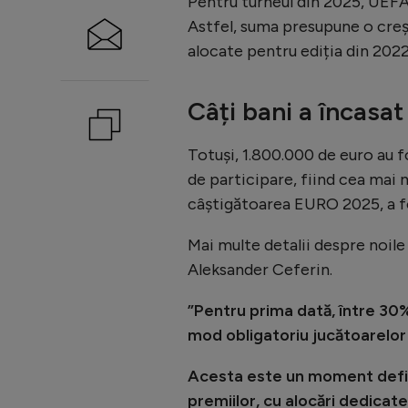
Pentru turneul din 2025, UEFA
Astfel, suma presupune o creș
alocate pentru ediția din 202
Câți bani a încasa
Totuși, 1.800.000 de euro au fo
de participare, fiind cea mai 
câștigătoarea EURO 2025, a f
Mai multe detalii despre noil
Aleksander Ceferin.
”Pentru prima dată, între 30%
mod obligatoriu jucătoarelor 
Acesta este un moment defini
premiilor, cu alocări dedicate