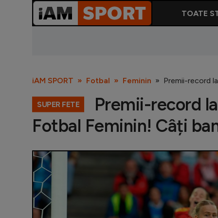
TOATE ST
iAM SPORT
Fotbal
Feminin
Premii-record l
Premii-record l
SUPER FETE
Fotbal Feminin! Câți ba