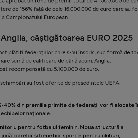
 a aprobat un fond de premii total de 41.000.000 de eur
tere de 156% față de cele 16.000.000 de euro care au fo
2 a Campionatului European.
t Anglia, câștigătoarea EURO 2025
st plătiți federațiilor care s-au înscris, sub formă de ta
mare sumă de calificare de până acum. Anglia,
ost recompensată cu 5.100.000 de euro.
e schimbări au fost oferite de președintele UEFA,
-40% din premiile primite de federații vor fi alocate î
echipelor naționale.
toriu pentru fotbalul feminin. Noua structură a
 jucătoarelor și beneficii sporite pentru cluburi,