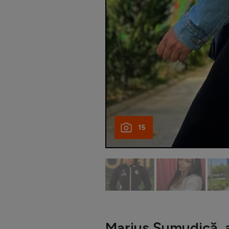
15
Marius Șumudică, 