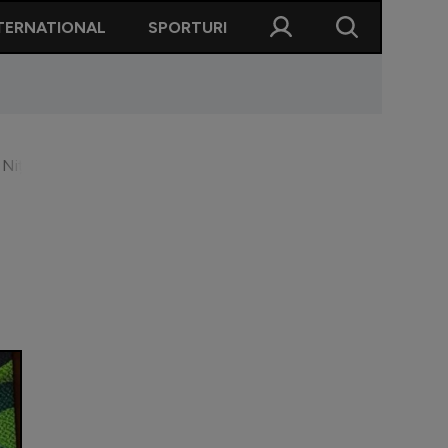
TERNATIONAL
SPORTURI
 a fost sinceră: ”Dacă aș fi fost în locul lui...”