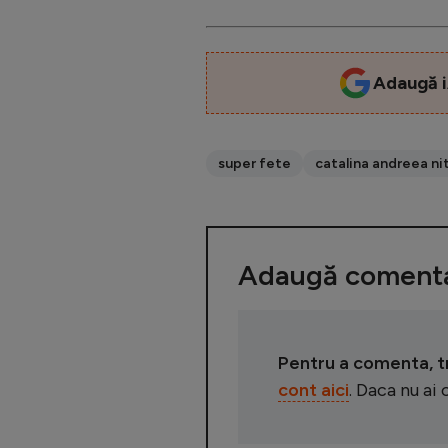
Adaugă i
super fete
catalina andreea ni
Adaugă comenta
Pentru a comenta, tre
cont aici
. Daca nu ai