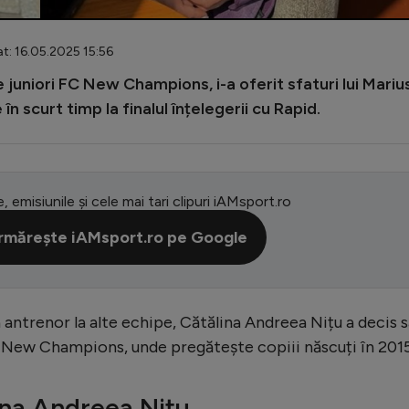
t: 16.05.2025 15:56
juniori FC New Champions, i-a oferit sfaturi lui Mariu
n scurt timp la finalul înțelegerii cu Rapid.
e, emisiunile și cele mai tari clipuri iAMsport.ro
rmărește iAMsport.ro pe Google
antrenor la alte echipe, Cătălina Andreea Nițu a decis s
FC New Champions, unde pregătește copiii născuți în 2015
lina Andreea Nițu