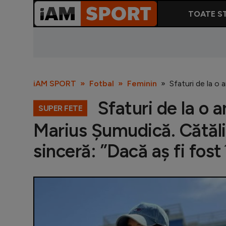
TOATE ST
iAM SPORT
Fotbal
Feminin
Sfaturi de la o 
Sfaturi de la o 
SUPER FETE
Marius Șumudică. Cătăli
sinceră: ”Dacă aș fi fost în