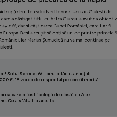
id după demiterea lui Neil Lennon, adus în Giulești de
care a câștigat titlul cu Astra Giurgiu a avut ca obiectiv
lay-off, dar și câștigarea Cupei României, care i-ar fi
în Europa. Deși a reușit să obțină un loc printre primele 
României, iar Marius Șumudică nu va mai continua pe
ulești.
eri! Soțul Serenei Williams a făcut anunțul:
00 £. "E vorba de respectul pe care îl merită"
rea care a fost ”colegă de clasă” cu Alex
nu. Ce a sfătuit-o acesta