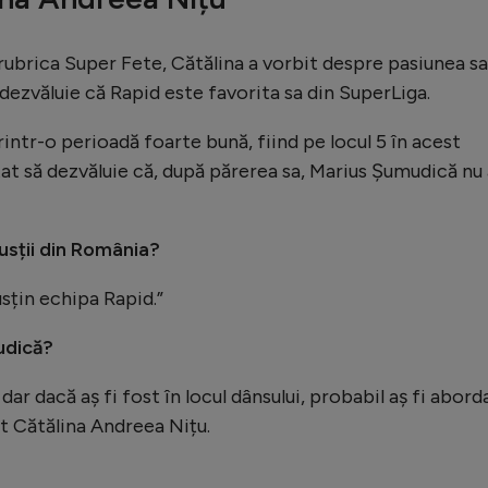
rubrica Super Fete, Cătălina a vorbit despre pasiunea sa
 dezvăluie că Rapid este favorita sa din SuperLiga.
rintr-o perioadă foarte bună, fiind pe locul 5 în acest
at să dezvăluie că, după părerea sa, Marius Șumudică nu 
usții din România?
sțin echipa Rapid.”
udică?
dar dacă aș fi fost în locul dânsului, probabil aș fi abord
at Cătălina Andreea Nițu.