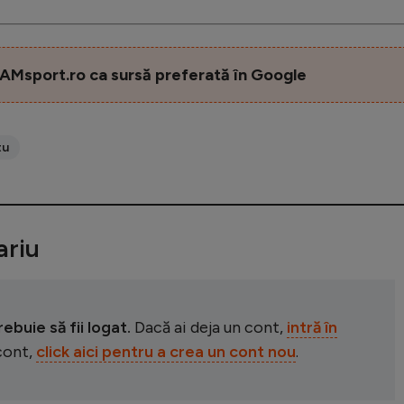
AMsport.ro ca sursă preferată în Google
tu
riu
buie să fii logat.
Dacă ai deja un cont,
intră în
 cont,
click aici pentru a crea un cont nou
.