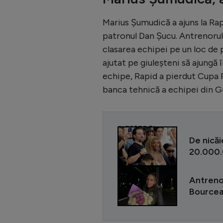
Marius Șumudică a ajuns la Rap
patronul Dan Șucu. Antrenorul 
clasarea echipei pe un loc de p
ajutat pe giuleșteni să ajungă 
echipe, Rapid a pierdut Cupa 
banca tehnică a echipei din Gi
CITEȘTE ȘI
De nicăi
20.000.0
Antrenoa
Bourcea