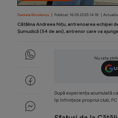
Daniela Nicolescu
| Publicat: 16.05.2025 14:18 | Actualiza
Cătălina Andreea Nițu, antrenoarea echipei de 
Șumudică (54 de ani), antrenor care va ajunge î
Nu rata știril
U
După experiența acumulată ca 
își înființeze propriul club, 
Sfaturi de la Cătă