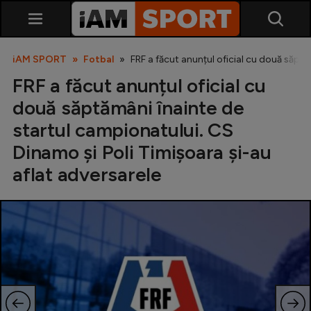
iAM SPORT
Fotbal
FRF a făcut anunțul oficial cu două săptă
FRF a făcut anunțul oficial cu
două săptămâni înainte de
startul campionatului. CS
Dinamo și Poli Timișoara și-au
aflat adversarele
SuperLiga
Liga 2
Cupa României
Echipa Națională
U21
Fotbal feminin