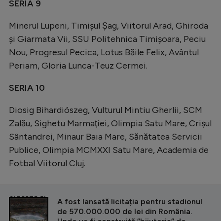
SERIA 9
Minerul Lupeni, Timişul Şag, Viitorul Arad, Ghiroda
şi Giarmata Vii, SSU Politehnica Timişoara, Peciu
Nou, Progresul Pecica, Lotus Băile Felix, Avântul
Periam, Gloria Lunca-Teuz Cermei.
SERIA 10
Diosig Bihardiószeg, Vulturul Mintiu Gherlii, SCM
Zalău, Sighetu Marmaţiei, Olimpia Satu Mare, Crişul
Sântandrei, Minaur Baia Mare, Sănătatea Servicii
Publice, Olimpia MCMXXI Satu Mare, Academia de
Fotbal Viitorul Cluj.
CITEȘTE ȘI
A fost lansată licitația pentru stadionul
de 570.000.000 de lei din România.