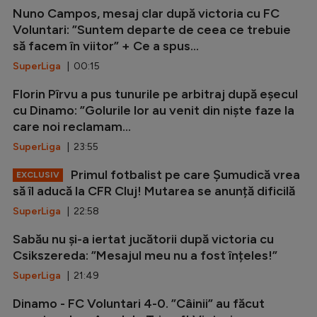
Nuno Campos, mesaj clar după victoria cu FC
Voluntari: ”Suntem departe de ceea ce trebuie
să facem în viitor” + Ce a spus...
SuperLiga
| 00:15
Florin Pîrvu a pus tunurile pe arbitraj după eșecul
cu Dinamo: ”Golurile lor au venit din niște faze la
care noi reclamam...
SuperLiga
| 23:55
Primul fotbalist pe care Șumudică vrea
EXCLUSIV
să îl aducă la CFR Cluj! Mutarea se anunță dificilă
SuperLiga
| 22:58
Sabău nu și-a iertat jucătorii după victoria cu
Csikszereda: ”Mesajul meu nu a fost înțeles!”
SuperLiga
| 21:49
Dinamo - FC Voluntari 4-0. ”Câinii” au făcut