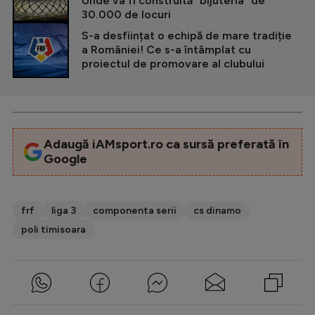
Unde va fi construită ”bijuteria” de
30.000 de locuri
S-a desființat o echipă de mare tradiție
a României! Ce s-a întâmplat cu
proiectul de promovare al clubului
Adaugă iAMsport.ro ca sursă preferată în
Google
frf
liga 3
componenta serii
cs dinamo
poli timisoara