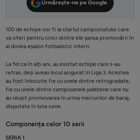
Urmărește-ne pe Google
Serie A
Bundesliga
100 de echipe vor fi la startul campionatului care
Ligue 1
va oferi pentru cinci dintre ele șansa promovării în
Campionate
al doilea eșalon fotbalistic intern.
Starurile fotbalului
La fel ca în alți ani, au existat echipe care s-au
EURO 2024
retras, deși aveau locul asigurat în Liga 3. Acestea
Stranieri
au fost înlocuite fie cu unele dintre retrogradate,
fie cu unele dintre campioanele județene care nu
Clasamente
au reușit promovarea în urma meciurilor de baraj,
disputate în luna iunie.
Componența celor 10 serii
Tenis
Handbal
SERIA 1