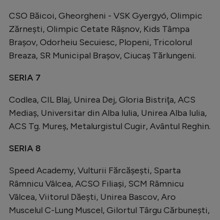
CSO Băicoi, Gheorgheni - VSK Gyergyó, Olimpic
Zărneşti, Olimpic Cetate Râşnov, Kids Tâmpa
Braşov, Odorheiu Secuiesc, Plopeni, Tricolorul
Breaza, SR Municipal Braşov, Ciucaş Tărlungeni.
SERIA 7
Codlea, CIL Blaj, Unirea Dej, Gloria Bistriţa, ACS
Mediaş, Universitar din Alba Iulia, Unirea Alba Iulia,
ACS Tg. Mureş, Metalurgistul Cugir, Avântul Reghin.
SERIA 8
Speed Academy, Vulturii Fărcăşeşti, Sparta
Râmnicu Vâlcea, ACSO Filiaşi, SCM Râmnicu
Vâlcea, Viitorul Dăeşti, Unirea Bascov, Aro
Muscelul C-Lung Muscel, Gilortul Târgu Cărbuneşti,