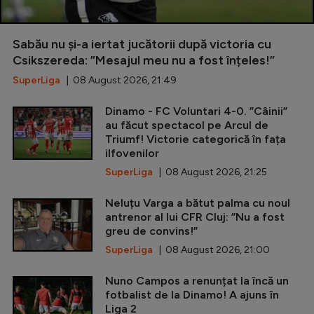
Sabău nu și-a iertat jucătorii după victoria cu
Csikszereda: ”Mesajul meu nu a fost înțeles!”
SuperLiga
| 08 August 2026, 21:49
Dinamo - FC Voluntari 4-0. ”Câinii”
au făcut spectacol pe Arcul de
Triumf! Victorie categorică în fața
ilfovenilor
SuperLiga
| 08 August 2026, 21:25
Neluțu Varga a bătut palma cu noul
antrenor al lui CFR Cluj: ”Nu a fost
greu de convins!”
SuperLiga
| 08 August 2026, 21:00
Nuno Campos a renunțat la încă un
fotbalist de la Dinamo! A ajuns în
Liga 2