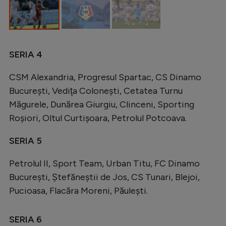
SERIA 4
CSM Alexandria, Progresul Spartac, CS Dinamo
Bucureşti, Vediţa Coloneşti, Cetatea Turnu
Măgurele, Dunărea Giurgiu, Clinceni, Sporting
Roşiori, Oltul Curtişoara, Petrolul Potcoava.
SERIA 5
Petrolul II, Sport Team, Urban Titu, FC Dinamo
Bucureşti, Ştefăneştii de Jos, CS Tunari, Blejoi,
Pucioasa, Flacăra Moreni, Păuleşti.
SERIA 6