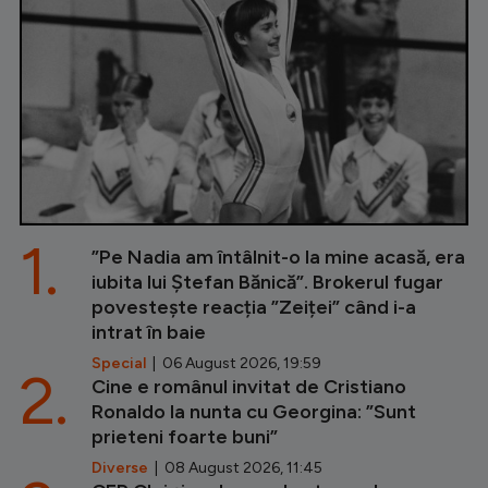
1.
”Pe Nadia am întâlnit-o la mine acasă, era
iubita lui Ștefan Bănică”. Brokerul fugar
povestește reacția ”Zeiței” când i-a
intrat în baie
Special
| 06 August 2026, 19:59
2.
Cine e românul invitat de Cristiano
Ronaldo la nunta cu Georgina: ”Sunt
prieteni foarte buni”
Diverse
| 08 August 2026, 11:45