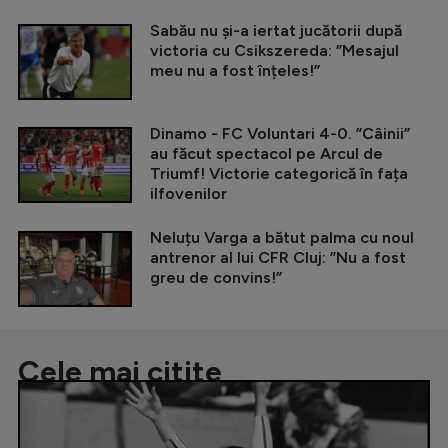
Sabău nu și-a iertat jucătorii după
victoria cu Csikszereda: ”Mesajul
meu nu a fost înțeles!”
Dinamo - FC Voluntari 4-0. ”Câinii”
au făcut spectacol pe Arcul de
Triumf! Victorie categorică în fața
ilfovenilor
Neluțu Varga a bătut palma cu noul
antrenor al lui CFR Cluj: ”Nu a fost
greu de convins!”
Cele mai citite