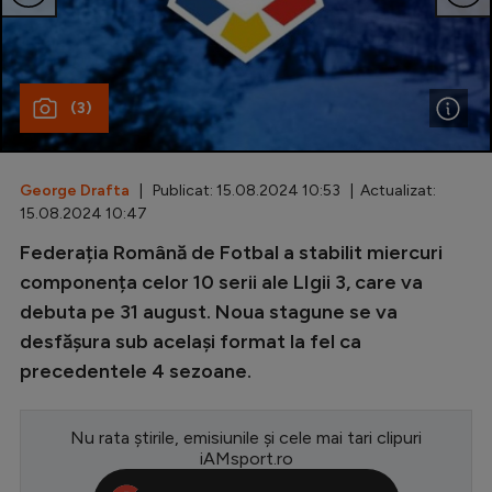
Special
Diverse
(3)
Inedit
Clasamente
George Drafta
| Publicat: 15.08.2024 10:53 | Actualizat:
15.08.2024 10:47
Federația Română de Fotbal a stabilit miercuri
Champions League
componența celor 10 serii ale LIgii 3, care va
debuta pe 31 august. Noua stagune se va
Europa League
desfășura sub același format la fel ca
Conference League
precedentele 4 sezoane.
CM 2026
Nu rata știrile, emisiunile și cele mai tari clipuri
Premier League
iAMsport.ro
LaLiga