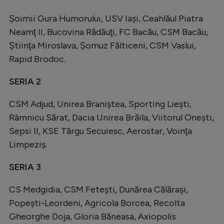
Natație
Şoimii Gura Humorului, USV Iaşi, Ceahlăul Piatra
Formula 1
Neamţ II, Bucovina Rădăuţi, FC Bacău, CSM Bacău,
Ştiinţa Miroslava, Şomuz Fălticeni, CSM Vaslui,
Gimnastică
Rapid Brodoc.
Auto
SERIA 2
Rugby
Ciclism
CSM Adjud, Unirea Braniştea, Sporting Lieşti,
Râmnicu Sărat, Dacia Unirea Brăila, Viitorul Oneşti,
Alte sporturi
Sepsi II, KSE Târgu Secuiesc, Aerostar, Voinţa
JO 2024
Limpeziş.
JO 2026
SERIA 3
CS Medgidia, CSM Feteşti, Dunărea Călăraşi,
Popeşti-Leordeni, Agricola Borcea, Recolta
Gheorghe Doja, Gloria Băneasa, Axiopolis