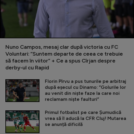
Nuno Campos, mesaj clar după victoria cu FC
Voluntari: ”Suntem departe de ceea ce trebuie
să facem în viitor” + Ce a spus Cîrjan despre
derby-ul cu Rapid
Florin Pîrvu a pus tunurile pe arbitraj
după eșecul cu Dinamo: ”Golurile lor
au venit din niște faze la care noi
reclamam niște faulturi”
Primul fotbalist pe care Șumudică
vrea să îl aducă la CFR Cluj! Mutarea
se anunță dificilă