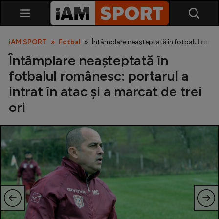
iAM SPORT
Fotbal
Întâmplare neașteptată în fotbalul române
Întâmplare neașteptată în
fotbalul românesc: portarul a
intrat în atac și a marcat de trei
ori
SuperLiga
Liga 2
Cupa României
Echipa Națională
U21
Fotbal feminin