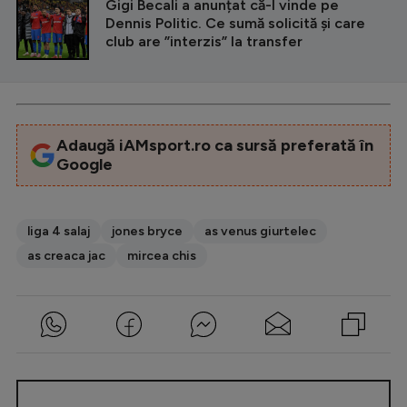
Gigi Becali a anunțat că-l vinde pe
Dennis Politic. Ce sumă solicită și care
club are ”interzis” la transfer
Adaugă iAMsport.ro ca sursă preferată în
Google
liga 4 salaj
jones bryce
as venus giurtelec
as creaca jac
mircea chis