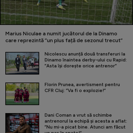
Marius Niculae a numit jucătorul de la Dinamo
care reprezintă ”un plus față de sezonul trecut”
Nicolescu anunță două transferuri la
Dinamo înaintea derby-ului cu Rapid:
”Asta își dorește orice antrenor”
Florin Prunea, avertisment pentru
CFR Cluj: ”Va fi o explozie!”
Dani Coman a vrut să schimbe
antrenorul la echipă și acesta a aflat:
”Nu mi-a picat bine. Atunci am făcut
un pas în spate!”