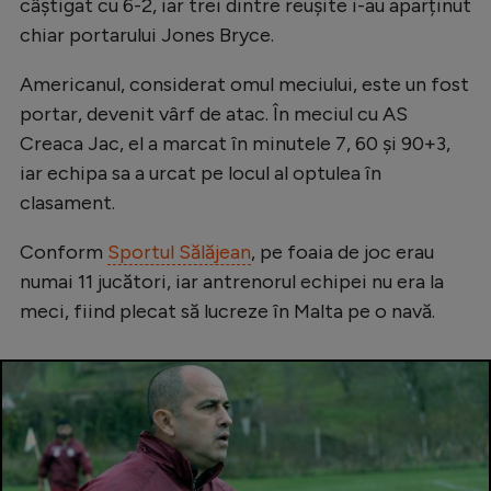
Intră în cont
câștigat cu 6-2, iar trei dintre reușite i-au aparținut
chiar portarului Jones Bryce.
Creează cont
Americanul, considerat omul meciului, este un fost
portar, devenit vârf de atac. În meciul cu AS
Creaca Jac, el a marcat în minutele 7, 60 şi 90+3,
iar echipa sa a urcat pe locul al optulea în
clasament.
Conform
Sportul Sălăjean
, pe foaia de joc erau
numai 11 jucători, iar antrenorul echipei nu era la
meci, fiind plecat să lucreze în Malta pe o navă.