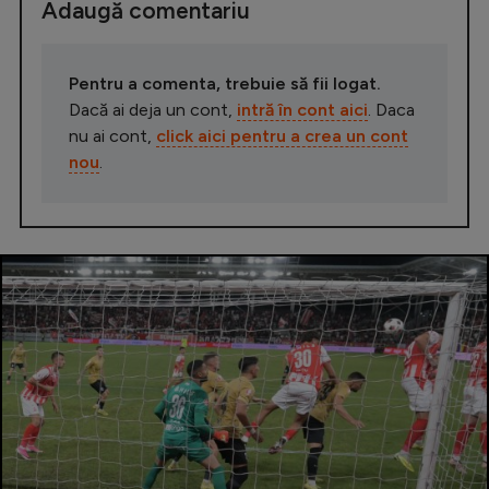
Adaugă comentariu
Pentru a comenta, trebuie să fii logat.
Dacă ai deja un cont,
intră în cont aici
. Daca
nu ai cont,
click aici pentru a crea un cont
nou
.