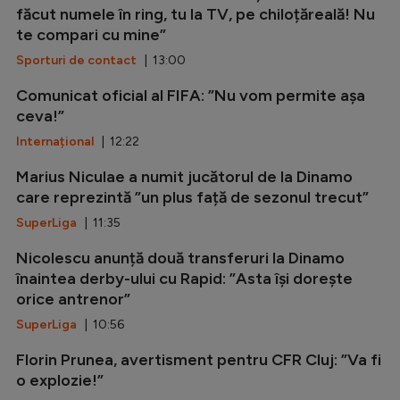
făcut numele în ring, tu la TV, pe chiloțăreală! Nu
te compari cu mine”
Sporturi de contact
| 13:00
Comunicat oficial al FIFA: ”Nu vom permite așa
ceva!”
Internațional
| 12:22
Marius Niculae a numit jucătorul de la Dinamo
care reprezintă ”un plus față de sezonul trecut”
SuperLiga
| 11:35
Nicolescu anunță două transferuri la Dinamo
înaintea derby-ului cu Rapid: ”Asta își dorește
orice antrenor”
SuperLiga
| 10:56
Florin Prunea, avertisment pentru CFR Cluj: ”Va fi
o explozie!”