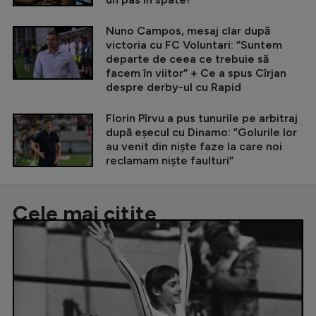
Nuno Campos, mesaj clar după
victoria cu FC Voluntari: ”Suntem
departe de ceea ce trebuie să
facem în viitor” + Ce a spus Cîrjan
despre derby-ul cu Rapid
Florin Pîrvu a pus tunurile pe arbitraj
după eșecul cu Dinamo: ”Golurile lor
au venit din niște faze la care noi
reclamam niște faulturi”
Cele mai citite