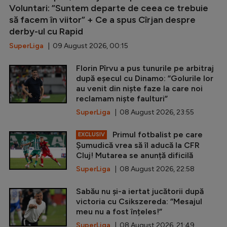
Voluntari: ”Suntem departe de ceea ce trebuie
să facem în viitor” + Ce a spus Cîrjan despre
derby-ul cu Rapid
SuperLiga
| 09 August 2026, 00:15
Florin Pîrvu a pus tunurile pe arbitraj
după eșecul cu Dinamo: ”Golurile lor
au venit din niște faze la care noi
reclamam niște faulturi”
SuperLiga
| 08 August 2026, 23:55
Primul fotbalist pe care
EXCLUSIV
Șumudică vrea să îl aducă la CFR
Cluj! Mutarea se anunță dificilă
SuperLiga
| 08 August 2026, 22:58
Sabău nu și-a iertat jucătorii după
victoria cu Csikszereda: ”Mesajul
meu nu a fost înțeles!”
SuperLiga
| 08 August 2026, 21:49