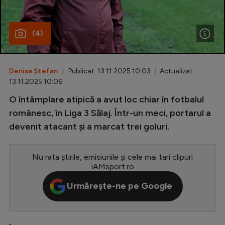
Special
(4)
Diverse
Inedit
Denisa Ștefan
| Publicat: 13.11.2025 10:03 | Actualizat:
Clasamente
13.11.2025 10:06
O întâmplare atipică a avut loc chiar în fotbalul
românesc, în Liga 3 Sălaj. Într-un meci, portarul a
devenit atacant și a marcat trei goluri.
Champions League
Europa League
Nu rata știrile, emisiunile și cele mai tari clipuri
Conference League
iAMsport.ro
CM 2026
Urmărește-ne pe Google
Premier League
LaLiga