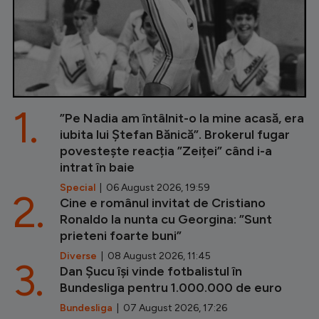
1.
”Pe Nadia am întâlnit-o la mine acasă, era
iubita lui Ștefan Bănică”. Brokerul fugar
povestește reacția ”Zeiței” când i-a
intrat în baie
Special
| 06 August 2026, 19:59
2.
Cine e românul invitat de Cristiano
Ronaldo la nunta cu Georgina: ”Sunt
prieteni foarte buni”
Diverse
| 08 August 2026, 11:45
3.
Dan Șucu își vinde fotbalistul în
Bundesliga pentru 1.000.000 de euro
Bundesliga
| 07 August 2026, 17:26