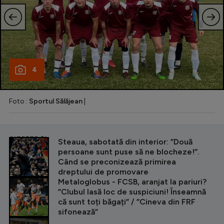
4
Foto :
Sportul Sălăjean
|
CITEȘTE ȘI
Steaua, sabotată din interior: ”Două
persoane sunt puse să ne blocheze!”.
Când se preconizează primirea
dreptului de promovare
Metaloglobus - FCSB, aranjat la pariuri?
”Clubul lasă loc de suspiciuni! Înseamnă
că sunt toți băgați” / ”Cineva din FRF
sifonează”