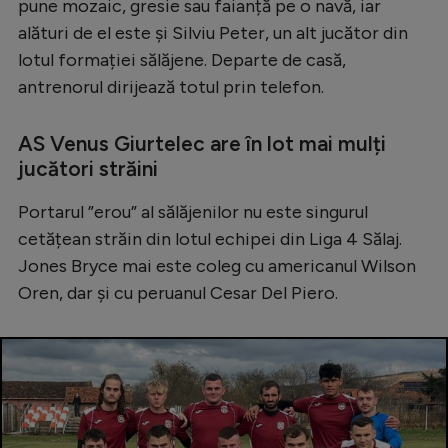
pune mozaic, gresie sau faianță pe o navă, iar
alături de el este și Silviu Peter, un alt jucător din
lotul formației sălăjene. Departe de casă,
antrenorul dirijează totul prin telefon.
AS Venus Giurtelec are în lot mai mulți
jucători străini
Portarul ”erou” al sălăjenilor nu este singurul
cetățean străin din lotul echipei din Liga 4 Sălaj.
Jones Bryce mai este coleg cu americanul Wilson
Oren, dar și cu peruanul Cesar Del Piero.