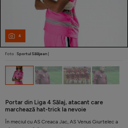
Natație
Formula 1
Gimnastică
4
Auto
Rugby
Foto :
Sportul Sălăjean
|
Ciclism
Alte sporturi
JO 2024
JO 2026
Portar din Liga 4 Sălaj, atacant care
marchează hat-trick la nevoie
În meciul cu AS Creaca Jac, AS Venus Giurtelec a