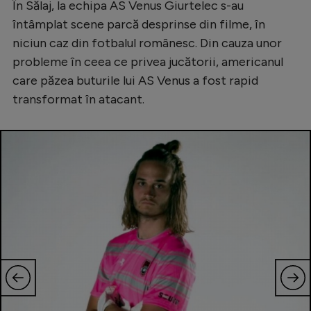
În Sălaj, la echipa AS Venus Giurtelec s-au
Serie A
întâmplat scene parcă desprinse din filme, în
niciun caz din fotbalul românesc. Din cauza unor
Bundesliga
probleme în ceea ce privea jucătorii, americanul
Ligue 1
care păzea buturile lui AS Venus a fost rapid
Campionate
transformat în atacant.
Starurile fotbalului
EURO 2024
Stranieri
Clasamente
Tenis
Handbal