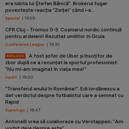
era iubita lui Ștefan Bănică”. Brokerul fugar
povestește reacția ”Zeiței” când i-a...
Special
| 19:59
CFR Cluj - Tromso 0-5. Coșmarul nordic continuă
pentru ardeleni! Rezultat umilitor în Gruia
Conference League
| 19:30
A fost șofer de Uber și însoțitor de
EXCLUSIV
zbor după ce a renunțat la sportul profesionist:
”Nu mi-am imaginat în viața mea!”
Inedit
| 19:00
”Transferul anului în România!”. Edi Iordănescu a
dat verdictul despre fotbalistul care a semnat cu
Rapid
SuperLiga
| 18:47
Antonelli vrea să colaboreze cu Verstappen: ”Am
vorbit deja despre asta”