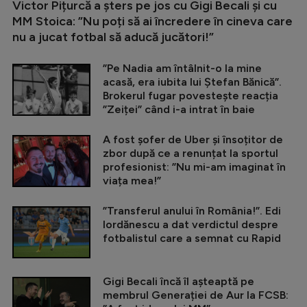
Victor Pițurcă a șters pe jos cu Gigi Becali și cu
MM Stoica: ”Nu poți să ai încredere în cineva care
nu a jucat fotbal să aducă jucători!”
”Pe Nadia am întâlnit-o la mine
acasă, era iubita lui Ștefan Bănică”.
Brokerul fugar povestește reacția
”Zeiței” când i-a intrat în baie
A fost șofer de Uber și însoțitor de
zbor după ce a renunțat la sportul
profesionist: ”Nu mi-am imaginat în
viața mea!”
”Transferul anului în România!”. Edi
Iordănescu a dat verdictul despre
fotbalistul care a semnat cu Rapid
Gigi Becali încă îl așteaptă pe
membrul Generației de Aur la FCSB: