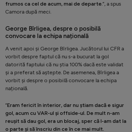
Intră în cont
frumos ca cel de acum, mai de departe
.”, a spus
Creează cont
Camora după meci.
George Bîrligea, despre o posibilă
convocare la echipa națională
A venit apoi și George Bîrligea. Jucătorul lui CFR a
vorbit despre faptul că nu s-a bucurat la gol
datorită faptului că nu știa 100% dacă este validat
și a preferat să aștepte. De asemenea, Bîrligea a
vorbit și despre o posibilă convocare la echipa
națională.
”
Eram fericit în interior, dar nu știam dacă e sigur
gol, acum cu VAR-ul și offside-ul. De mult n-am
reușit să dau gol, era un blocaj, sper că l-am dat la
o parte și să înscriu din ce în ce mai mult.