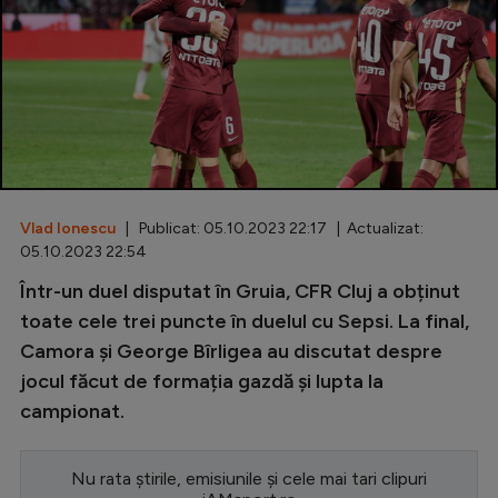
Special
Diverse
Inedit
Clasamente
Vlad Ionescu
| Publicat: 05.10.2023 22:17 | Actualizat:
05.10.2023 22:54
Champions League
Într-un duel disputat în Gruia, CFR Cluj a obținut
toate cele trei puncte în duelul cu Sepsi. La final,
Europa League
Camora și George Bîrligea au discutat despre
Conference League
jocul făcut de formația gazdă și lupta la
CM 2026
campionat.
Premier League
Nu rata știrile, emisiunile și cele mai tari clipuri
LaLiga