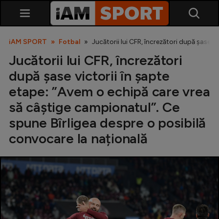
iAM SPORT
Fotbal
Jucătorii lui CFR, încrezători după șase 
Jucătorii lui CFR, încrezători
după șase victorii în șapte
etape: ”Avem o echipă care vrea
să câștige campionatul”. Ce
spune Bîrligea despre o posibilă
SuperLiga
convocare la națională
Liga 2
Cupa României
Echipa Națională
U21
Fotbal feminin