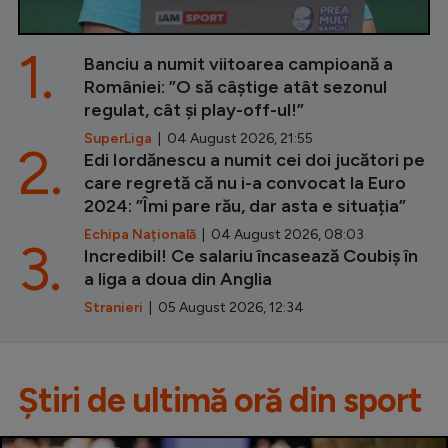
1.
Banciu a numit viitoarea campioană a
României: ”O să câștige atât sezonul
regulat, cât și play-off-ul!”
SuperLiga
| 04 August 2026, 21:55
2.
Edi Iordănescu a numit cei doi jucători pe
care regretă că nu i-a convocat la Euro
2024: ”Îmi pare rău, dar asta e situația”
Echipa Națională
| 04 August 2026, 08:03
3.
Incredibil! Ce salariu încasează Coubiș în
a liga a doua din Anglia
Stranieri
| 05 August 2026, 12:34
Știri de ultimă oră din sport