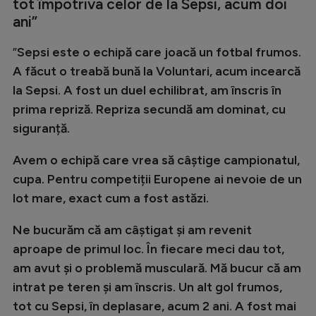
tot împotriva celor de la Sepsi, acum doi
Natație
ani”
Formula 1
”
Sepsi este o echipă care joacă un fotbal frumos.
Gimnastică
A făcut o treabă bună la Voluntari, acum incearcă
la Sepsi. A fost un duel echilibrat, am înscris în
Auto
prima repriză. Repriza secundă am dominat, cu
Rugby
siguranță.
Ciclism
Avem o echipă care vrea să câștige campionatul,
Alte sporturi
cupa. Pentru competiții Europene ai nevoie de un
JO 2024
lot mare, exact cum a fost astăzi.
JO 2026
Ne bucurăm că am câștigat și am revenit
aproape de primul loc. În fiecare meci dau tot,
am avut și o problemă musculară. Mă bucur că am
intrat pe teren și am înscris. Un alt gol frumos,
tot cu Sepsi, în deplasare, acum 2 ani. A fost mai