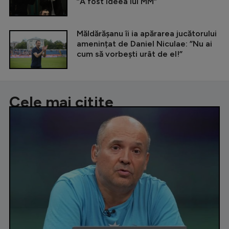
”A fost ideea lui MM”
Măldărășanu îi ia apărarea jucătorului
amenințat de Daniel Niculae: ”Nu ai
cum să vorbești urât de el!”
Cele mai citite