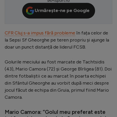
iAMsport.ro
Serie A
Urmărește-ne pe Google
Bundesliga
Ligue 1
CFR Cluj s-a impus fără probleme
în fața celor de
Campionate
la Sepsi Sf Gheorghe pe teren propriu și ajunge la
Starurile fotbalului
doar un punct distanță de liderul FCSB.
EURO 2024
Golurile meciului au fost marcate de Tachtsidis
Stranieri
(43), Mario Camora (72) și George Bîrligea (81). Doi
Clasamente
dintre fotbaliștii ce au marcat în poarta echipei
din Sfântul Gheorghe au vorbit după meci despre
jocul făcut de echipa din Gruia, primul fiind Mario
Camora.
Tenis
Mario Camora: ”Golul meu preferat este
Handbal