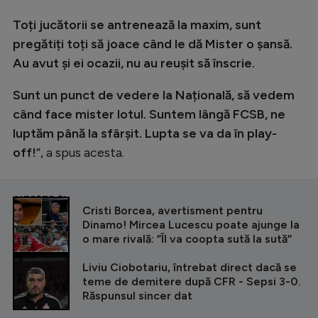
Toți jucătorii se antrenează la maxim, sunt
pregătiți toți să joace când le dă Mister o șansă.
Au avut și ei ocazii, nu au reușit să înscrie.
Sunt un punct de vedere la Națională, să vedem
când face mister lotul. Suntem lângă FCSB, ne
luptăm până la sfârșit. Lupta se va da în play-
off!
”, a spus acesta.
CITEȘTE ȘI
Cristi Borcea, avertisment pentru
Dinamo! Mircea Lucescu poate ajunge la
o mare rivală: ”Îl va coopta sută la sută”
Liviu Ciobotariu, întrebat direct dacă se
teme de demitere după CFR - Sepsi 3-0.
Răspunsul sincer dat