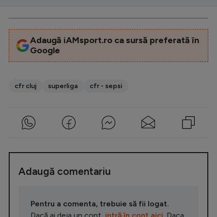
Adaugă iAMsport.ro ca sursă preferată în
Google
cfr cluj
superliga
cfr - sepsi
Adaugă comentariu
Pentru a comenta, trebuie să fii logat.
Dacă ai deja un cont,
intră în cont aici
. Daca