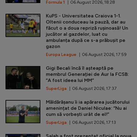
Formula 1
| 06 August 2026, 18:28
KuPS - Universitatea Craiova 1-1.
Oltenii conduceau la pauză, dar au
făcut o a doua repriză rușinoasă! Un
jucător al gazdelor, luat cu
ambulanța după ce s-a prăbușit pe
gazon
Europa League
| 06 August 2026, 17:59
Gigi Becali încă îl așteaptă pe
membrul Generației de Aur la FCSB:
”A fost ideea lui MM”
SuperLiga
| 06 August 2026, 17:37
Măldărășanu îi ia apărarea jucătorului
amenințat de Daniel Niculae: ”Nu ai
cum să vorbești urât de el!”
SuperLiga
| 06 August 2026, 17:13
Salah a fost prezentat oficial la noua