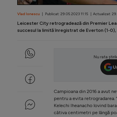
Vlad Ionescu
| Publicat: 29.05.2023 11:15 | Actualizat: 29
Leicester City retrogradează din Premier Leagu
succesul la limită înregistrat de Everton (1-0),
Nu rata știril
U
Campioana din 2016 a avut nevo
pentru a evita retrogradarea. 
Kelechi Iheanacho lovind bara 
câtiva centimetri pe lângă po