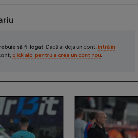
riu
buie să fii logat.
Dacă ai deja un cont,
intră în
 cont,
click aici pentru a crea un cont nou
.