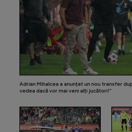
Adrian Mihalcea a anunțat un nou transfer du
vedea dacă vor mai veni alți jucători!”