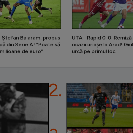
: Ștefan Baiaram, propus
UTA - Rapid 0-0. Remiză 
ipă din Serie A! ”Poate să
ocazii uriașe la Arad! Giu
milioane de euro”
urcă pe primul loc
2.