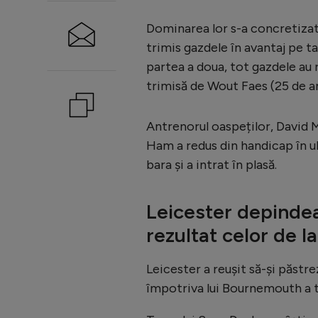
Dominarea lor s-a concretizat 
trimis gazdele în avantaj pe t
partea a doua, tot gazdele au re
trimisă de Wout Faes (25 de an
Antrenorul oaspeților, David M
Ham a redus din handicap în ul
bara și a intrat în plasă.
Leicester depindea 
rezultat celor de l
Leicester a reușit să-și păstre
împotriva lui Bournemouth a tr