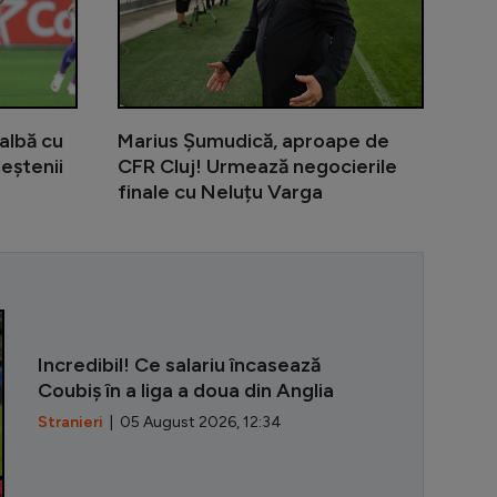
albă cu
Marius Șumudică, aproape de
leștenii
CFR Cluj! Urmează negocierile
finale cu Neluțu Varga
”Pe Nadia am 
Incredibil! Ce salariu încasează
Coubiș în a liga a doua din Anglia
Stranieri
| 05 August 2026, 12:34