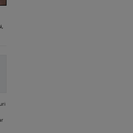
i,
uri
ar