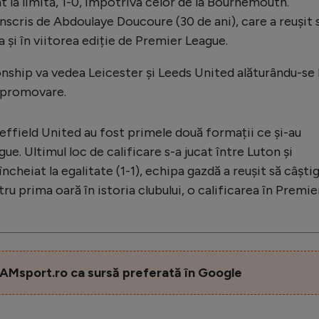
t la limită, 1-0, împotriva celor de la Bournemouth.
 înscris de Abdoulaye Doucoure (30 de ani), care a reușit 
a și în viitorea ediție de Premier League.
hip va vedea Leicester și Leeds United alăturându-se l
 promovare.
Sheffield United au fost primele două formații ce și-au
ue. Ultimul loc de calificare s-a jucat între Luton și
cheiat la egalitate (1-1), echipa gazdă a reușit să câști
tru prima oară în istoria clubului, o calificarea în Premie
AMsport.ro ca sursă preferată în Google