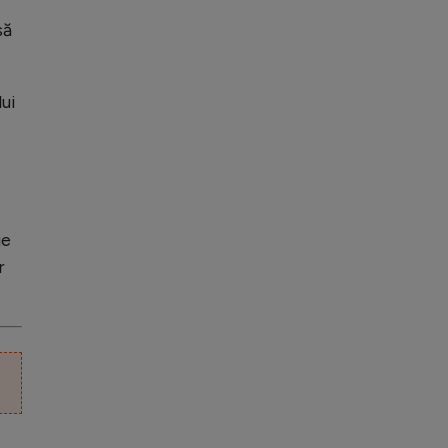
să
ui
ge
r