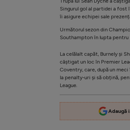
Trupa lui Sean Dyche a câștiga
Singurul gol al partidei a fost
îi asigure echipei sale prezenț
Următorul sezon din Champions
Southampton în lupta pentru
La celălalt capăt, Burnely și 
câștigat un loc în Premier Leag
Coventry, care, după un meci în
la penalty-uri și să obțină, pen
League.
Adaugă i