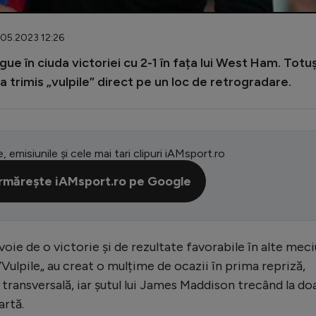
.05.2023 12:26
e în ciuda victoriei cu 2-1 în fața lui West Ham. Totuș
 a trimis „vulpile” direct pe un loc de retrogradare.
e, emisiunile și cele mai tari clipuri iAMsport.ro
rmărește iAMsport.ro pe Google
ie de o victorie și de rezultate favorabile în alte meci
”Vulpile„ au creat o mulțime de ocazii în prima repriză,
transversală, iar șutul lui James Maddison trecând la do
artă.