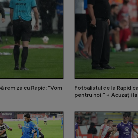
pă remiza cu Rapid: ”Vom
Fotbalistul de la Rapid c
pentru noi!” + Acuzații la
Lovitură pentru Alexi Pitu: s-a acci