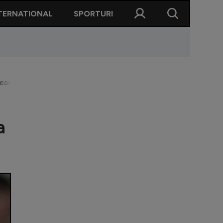
TERNATIONAL
SPORTURI
acă” din prima ligă a campionatului Angliei
a