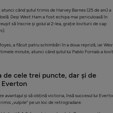
atunci când șutul trimis de Harvey Barnes (25 de ani) a
abelă. Deși West Ham a fost echipa mai periculoasă în
ușit să înscrie și golul al 2-lea, grație loviturii de cap
i).
oyes, a făcut patru schimbări în a doua repriză, iar Wes
timele minute, atunci când șutul lui Pablo Fornals a lovi
de cele trei puncte, dar și de
a Everton
ze avantajul și să obțină victoria, însă succesul lui Evert
imis „vulpile” pe un loc de retrogradare.