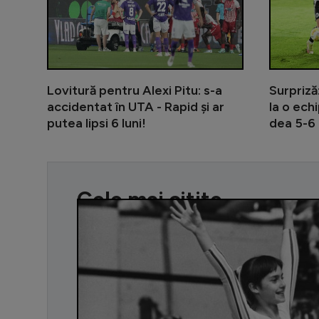
Lovitură pentru Alexi Pitu: s-a
Surpriză
accidentat în UTA - Rapid și ar
la o ech
putea lipsi 6 luni!
dea 5-6 
Cele mai citite