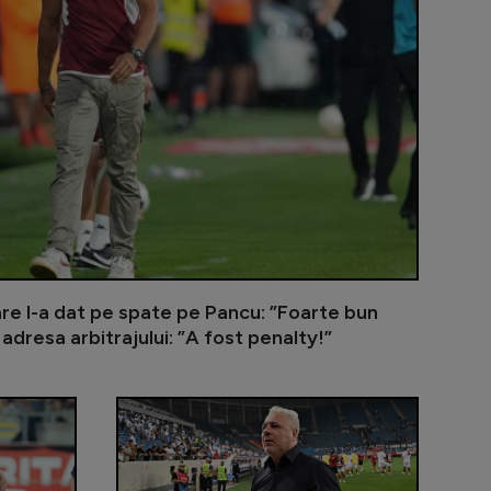
are l-a dat pe spate pe Pancu: ”Foarte bun
 adresa arbitrajului: ”A fost penalty!”
dentat în UTA - Rapid și ar putea lipsi 6 luni!
Surpriză: Ștefan Baiaram, propus la o echipă din Se
UTA - Rapid 