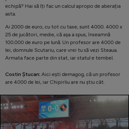
Intră în cont
echipă? Hai să îți fac un calcul apropo de aberația
Creează cont
asta.
Ai 2000 de euro, cu tot cu taxe, sunt 4000. 4000 x
25 de jucători, medie, că așa a spus, înseamnă
100.000 de euro pe lună. Un profesor are 4000 de
lei, domnule Scutariu, care vrei tu să vezi Steaua.
Armata face parte din stat, iar statul e tembel.
Costin Ștucan:
Aici ești demagog, că un profesor
are 4000 de lei, iar Chipirliu are nu știu cât.