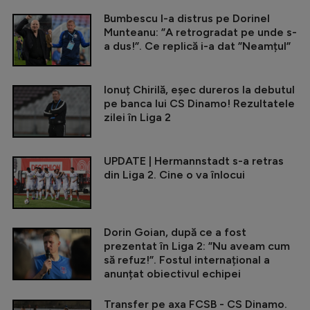
Bumbescu l-a distrus pe Dorinel
Munteanu: ”A retrogradat pe unde s-
a dus!”. Ce replică i-a dat ”Neamțul”
Ionuț Chirilă, eșec dureros la debutul
pe banca lui CS Dinamo! Rezultatele
zilei în Liga 2
UPDATE | Hermannstadt s-a retras
din Liga 2. Cine o va înlocui
Dorin Goian, după ce a fost
prezentat în Liga 2: ”Nu aveam cum
să refuz!”. Fostul internațional a
anunțat obiectivul echipei
Transfer pe axa FCSB - CS Dinamo.