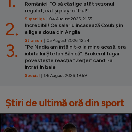
1.
României: ”O să câștige atât sezonul
regulat, cât și play-off-ul!”
SuperLiga
| 04 August 2026, 21:55
2.
Incredibil! Ce salariu încasează Coubiș în
a liga a doua din Anglia
Stranieri
| 05 August 2026, 12:34
3.
”Pe Nadia am întâlnit-o la mine acasă, era
iubita lui Ștefan Bănică”. Brokerul fugar
povestește reacția ”Zeiței” când i-a
intrat în baie
Special
| 06 August 2026, 19:59
Știri de ultimă oră din sport