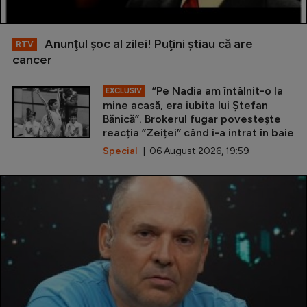
Anunţul şoc al zilei! Puţini ştiau că are
RTV
cancer
”Pe Nadia am întâlnit-o la
EXCLUSIV
mine acasă, era iubita lui Ștefan
Bănică”. Brokerul fugar povestește
reacția ”Zeiței” când i-a intrat în baie
Special
| 06 August 2026, 19:59