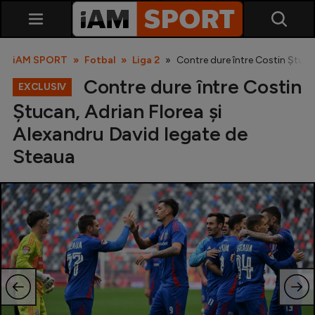
iAM SPORT
Fotbal
Liga 2
Contre dure între Costin Ștuca
Contre dure între Costin
EXCLUSIV
Ștucan, Adrian Florea și
Alexandru David legate de
Steaua
SuperLiga
Liga 2
Cupa României
Echipa Națională
U21
Fotbal feminin