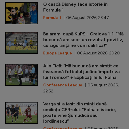
O cască Disney face istorie în
Formula 1
Formula 1
| 06 August 2026, 23:47
Baiaram, după KuPS - Craiova 1-1: ”Mă
bucur că am scos un rezultat pozitiv,
cu siguranță ne vom califica!”
Europa League
| 06 August 2026, 23:20
Alin Fică: ”Mă bucur că am simțit ce
înseamnă fotbalul jucând împotriva
lui Tromso!” + Explicațiile lui Folha
Conference League
| 06 August 2026,
22:52
Varga și-a ieșit din minți după
umilința CFR-ului: ”Folha e istorie,
poate vine Șumudică sau
Iordănescu”
Conference League
| 06 August 2026,