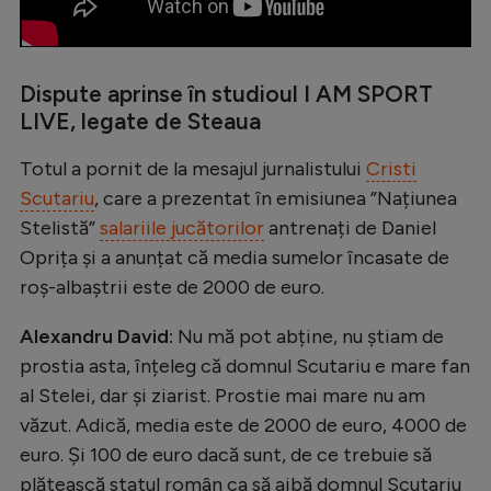
Natație
Formula 1
Dispute aprinse în studioul I AM SPORT
Gimnastică
LIVE, legate de Steaua
Auto
Totul a pornit de la mesajul jurnalistului
Cristi
Rugby
Scutariu
, care a prezentat în emisiunea ”Națiunea
Ciclism
Stelistă”
salariile jucătorilor
antrenați de Daniel
Oprița și a anunțat că media sumelor încasate de
Alte sporturi
roș-albaștrii este de 2000 de euro.
JO 2024
Alexandru David:
Nu mă pot abține, nu știam de
JO 2026
prostia asta, înțeleg că domnul Scutariu e mare fan
al Stelei, dar și ziarist. Prostie mai mare nu am
văzut. Adică, media este de 2000 de euro, 4000 de
euro. Și 100 de euro dacă sunt, de ce trebuie să
plătească statul român ca să aibă domnul Scutariu