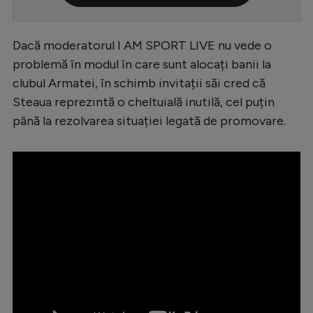
Serie A
Dacă moderatorul I AM SPORT LIVE nu vede o
Bundesliga
problemă în modul în care sunt alocați banii la
Ligue 1
clubul Armatei, în schimb invitații săi cred că
Campionate
Steaua reprezintă o cheltuială inutilă, cel puțin
până la rezolvarea situației legată de promovare.
Starurile fotbalului
EURO 2024
Stranieri
Clasamente
Tenis
Handbal