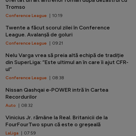
ofertat un alt antrenor român după dezastrul cu
Tromso
Conference League
| 10:19
Twente a făcut scorul zilei în Conference
League. Avalanșă de goluri
Conference League
| 09:21
Nelu Varga vrea să preia altă echipă de tradiție
din SuperLiga: ”Este ultimul an în care îi ajut CFR-
ul”
Conference League
| 08:38
Nissan Qashqai e-POWER intră în Cartea
Recordurilor
Auto
| 08:32
Vinicius Jr. rămâne la Real. Britanicii de la
FourFourTwo spun că este o greșeală
LaLiga
| 07:59