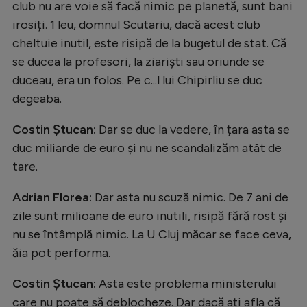
club nu are voie să facă nimic pe planetă, sunt bani
irosiți. 1 leu, domnul Scutariu, dacă acest club
cheltuie inutil, este risipă de la bugetul de stat. Că
se ducea la profesori, la ziariști sau oriunde se
duceau, era un folos. Pe c...l lui Chipirliu se duc
degeaba.
Costin Ștucan:
Dar se duc la vedere, în țara asta se
duc miliarde de euro și nu ne scandalizăm atât de
tare.
Adrian Florea:
Dar asta nu scuză nimic. De 7 ani de
zile sunt milioane de euro inutili, risipă fără rost și
nu se întâmplă nimic. La U Cluj măcar se face ceva,
ăia pot performa.
Costin Ștucan:
Asta este problema ministerului
care nu poate să deblocheze. Dar dacă ați afla că