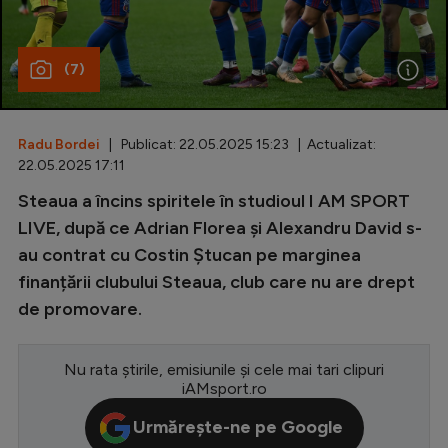
Special
(7)
Diverse
Inedit
Radu Bordei
| Publicat: 22.05.2025 15:23 | Actualizat:
Clasamente
22.05.2025 17:11
Steaua a încins spiritele în studioul I AM SPORT
LIVE, după ce Adrian Florea și Alexandru David s-
au contrat cu Costin Ștucan pe marginea
Champions League
finanțării clubului Steaua, club care nu are drept
Europa League
de promovare.
Conference League
CM 2026
Nu rata știrile, emisiunile și cele mai tari clipuri
iAMsport.ro
Premier League
Urmărește-ne pe Google
LaLiga