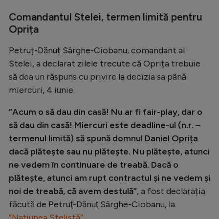
Intră în cont
Comandantul Stelei, termen limită pentru
Creează cont
Oprița
Petruț-Dănuț Sârghe-Ciobanu, comandant al
Stelei, a declarat zilele trecute că Oprița trebuie
să dea un răspuns cu privire la decizia sa până
miercuri, 4 iunie.
”Acum o să dau din casă! Nu ar fi fair-play, dar o
să dau din casă! Miercuri este deadline-ul (n.r. –
termenul limită) să spună domnul Daniel Oprița
dacă plătește sau nu plătește. Nu plătește, atunci
ne vedem în continuare de treabă. Dacă o
plătește, atunci am rupt contractul și ne vedem și
noi de treabă, că avem destulă”
, a fost declarația
făcută de Petruţ-Dănuţ Sârghe-Ciobanu, la
”Națiunea Stelistă”.