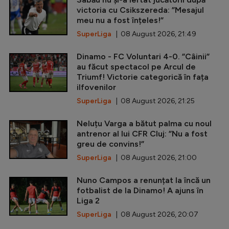
victoria cu Csikszereda: ”Mesajul
meu nu a fost înțeles!”
SuperLiga
| 08 August 2026, 21:49
Dinamo - FC Voluntari 4-0. ”Câinii”
au făcut spectacol pe Arcul de
Triumf! Victorie categorică în fața
ilfovenilor
SuperLiga
| 08 August 2026, 21:25
Neluțu Varga a bătut palma cu noul
antrenor al lui CFR Cluj: ”Nu a fost
greu de convins!”
SuperLiga
| 08 August 2026, 21:00
Nuno Campos a renunțat la încă un
fotbalist de la Dinamo! A ajuns în
Liga 2
SuperLiga
| 08 August 2026, 20:07