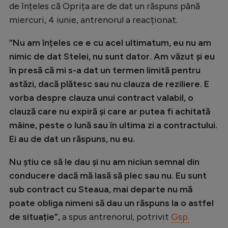
de înțeles că Oprița are de dat un răspuns până
Natație
miercuri, 4 iunie, antrenorul a reacționat.
Formula 1
”Nu am înțeles ce e cu acel ultimatum, eu nu am
Gimnastică
nimic de dat Stelei, nu sunt dator. Am văzut și eu
Auto
în presă că mi s-a dat un termen limită pentru
astăzi, dacă plătesc sau nu clauza de reziliere. E
Rugby
vorba despre clauza unui contract valabil, o
Ciclism
clauză care nu expiră și care ar putea fi achitată
Alte sporturi
mâine, peste o lună sau în ultima zi a contractului.
Ei au de dat un răspuns, nu eu.
JO 2024
JO 2026
Nu știu ce să le dau și nu am niciun semnal din
conducere dacă mă lasă să plec sau nu. Eu sunt
sub contract cu Steaua, mai departe nu mă
poate obliga nimeni să dau un răspuns la o astfel
de situație”,
a spus antrenorul, potrivit
Gsp.