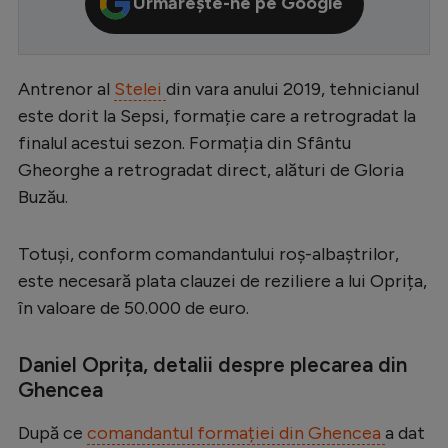
Urmărește-ne pe Google
Serie A
Bundesliga
Antrenor al
Stelei
din vara anului 2019, tehnicianul
Ligue 1
este dorit la Sepsi, formație care a retrogradat la
Campionate
finalul acestui sezon. Formația din Sfântu
Gheorghe a retrogradat direct, alături de Gloria
Starurile fotbalului
Buzău.
EURO 2024
Stranieri
Totuși, conform comandantului roș-albaștrilor,
este necesară plata clauzei de reziliere a lui Oprița,
Clasamente
în valoare de 50.000 de euro.
Daniel Oprița, detalii despre plecarea din
Ghencea
Tenis
Handbal
După ce
comandantul formației din Ghencea
a dat