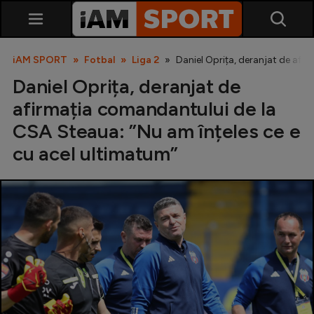
iAM SPORT
Fotbal
Liga 2
Daniel Oprița, deranjat de afi
Daniel Oprița, deranjat de
afirmația comandantului de la
CSA Steaua: ”Nu am înțeles ce e
cu acel ultimatum”
SuperLiga
Liga 2
Cupa României
Echipa Națională
U21
Fotbal feminin