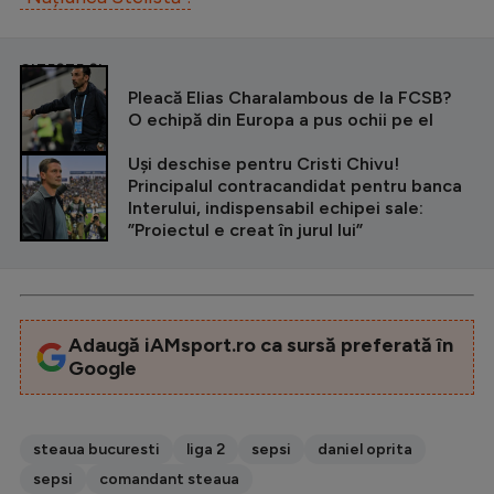
CITEȘTE ȘI
Pleacă Elias Charalambous de la FCSB?
O echipă din Europa a pus ochii pe el
Uși deschise pentru Cristi Chivu!
Principalul contracandidat pentru banca
Interului, indispensabil echipei sale:
”Proiectul e creat în jurul lui”
Adaugă iAMsport.ro ca sursă preferată în
Google
steaua bucuresti
liga 2
sepsi
daniel oprita
sepsi
comandant steaua