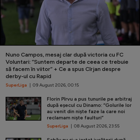
Nuno Campos, mesaj clar după victoria cu FC
Voluntari: ”Suntem departe de ceea ce trebuie
să facem în viitor” + Ce a spus Cîrjan despre
derby-ul cu Rapid
SuperLiga
| 09 August 2026, 00:15
Florin Pîrvu a pus tunurile pe arbitraj
după eșecul cu Dinamo: ”Golurile lor
au venit din niște faze la care noi
reclamam niște faulturi”
SuperLiga
| 08 August 2026, 23:55
Sabău nu și-a iertat jucătorii după