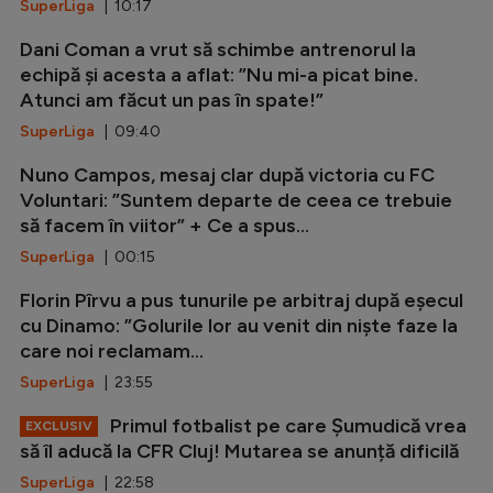
SuperLiga
| 10:17
Dani Coman a vrut să schimbe antrenorul la
echipă și acesta a aflat: ”Nu mi-a picat bine.
Atunci am făcut un pas în spate!”
SuperLiga
| 09:40
Nuno Campos, mesaj clar după victoria cu FC
Voluntari: ”Suntem departe de ceea ce trebuie
să facem în viitor” + Ce a spus...
SuperLiga
| 00:15
Florin Pîrvu a pus tunurile pe arbitraj după eșecul
cu Dinamo: ”Golurile lor au venit din niște faze la
care noi reclamam...
SuperLiga
| 23:55
Primul fotbalist pe care Șumudică vrea
EXCLUSIV
să îl aducă la CFR Cluj! Mutarea se anunță dificilă
SuperLiga
| 22:58