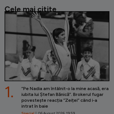
Cele mai citite
1.
”Pe Nadia am întâlnit-o la mine acasă, era
iubita lui Ștefan Bănică”. Brokerul fugar
povestește reacția ”Zeiței” când i-a
intrat în baie
Special
| 06 August 2026, 19:59