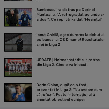
Bumbescu l-a distrus pe Dorinel
Munteanu: ”A retrogradat pe unde s-
a dus!”. Ce replică i-a dat ”Neamțul”
Ionuț Chirilă, eșec dureros la debutul
pe banca lui CS Dinamo! Rezultatele
zilei în Liga 2
UPDATE | Hermannstadt s-a retras
din Liga 2. Cine o va înlocui
Dorin Goian, după ce a fost
prezentat în Liga 2: ”Nu aveam cum
să refuz!”. Fostul internațional a
anunțat obiectivul echipei