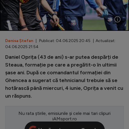
Special
Diverse
Inedit
Denisa Ștefan
| Publicat: 04.06.2025 20:45 | Actualizat:
Clasamente
04.06.2025 21:54
Daniel Oprița (43 de ani) s-ar putea despărți de
Steaua, formație pe care a pregătit-o în ultimii
șase ani. După ce comandantul formației din
Champions League
Ghencea a sugerat că tehnicianul trebuie să se
Europa League
hotărască până miercuri, 4 iunie, Oprița a venit cu
Conference League
un răspuns.
CM 2026
Nu rata știrile, emisiunile și cele mai tari clipuri
Premier League
iAMsport.ro
LaLiga