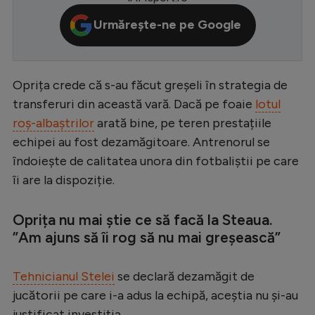
Serie A
Urmărește-ne pe Google
Bundesliga
Ligue 1
Oprița crede că s-au făcut greșeli în strategia de
Campionate
transferuri din această vară. Dacă pe foaie
lotul
roș-albaștrilor
arată bine, pe teren prestațiile
Starurile fotbalului
echipei au fost dezamăgitoare. Antrenorul se
EURO 2024
îndoiește de calitatea unora din fotbaliștii pe care
Stranieri
îi are la dispoziție.
Clasamente
Oprița nu mai știe ce să facă la Steaua.
”Am ajuns să îi rog să nu mai greșească”
Tehnicianul Stelei
se declară dezamăgit de
Tenis
jucătorii pe care i-a adus la echipă, aceștia nu și-au
Handbal
justificat investiția.