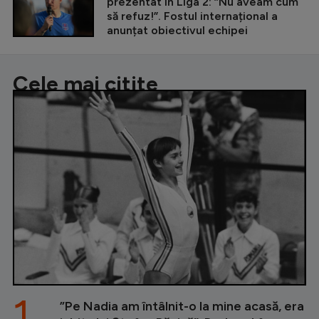
prezentat în Liga 2: ”Nu aveam cum
să refuz!”. Fostul internațional a
anunțat obiectivul echipei
Cele mai citite
1.
”Pe Nadia am întâlnit-o la mine acasă, era