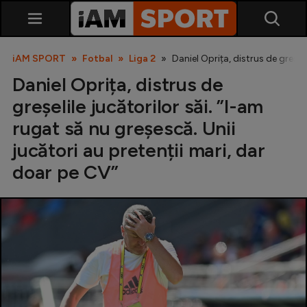
iAM SPORT
Fotbal
Liga 2
Daniel Oprița, distrus de greșel
Daniel Oprița, distrus de
greșelile jucătorilor săi. ”I-am
rugat să nu greșescă. Unii
jucători au pretenții mari, dar
doar pe CV”
SuperLiga
Liga 2
Cupa României
Echipa Națională
U21
Fotbal feminin