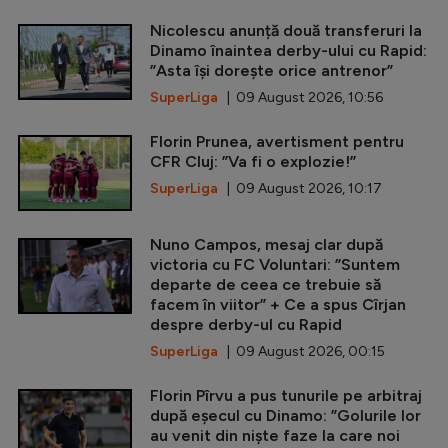
Nicolescu anunță două transferuri la
Dinamo înaintea derby-ului cu Rapid:
”Asta își dorește orice antrenor”
SuperLiga
| 09 August 2026, 10:56
Florin Prunea, avertisment pentru
CFR Cluj: ”Va fi o explozie!”
SuperLiga
| 09 August 2026, 10:17
Nuno Campos, mesaj clar după
victoria cu FC Voluntari: ”Suntem
departe de ceea ce trebuie să
facem în viitor” + Ce a spus Cîrjan
despre derby-ul cu Rapid
SuperLiga
| 09 August 2026, 00:15
Florin Pîrvu a pus tunurile pe arbitraj
după eșecul cu Dinamo: ”Golurile lor
au venit din niște faze la care noi