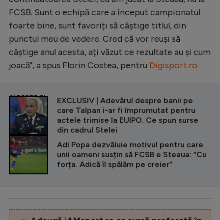
FCSB. Sunt o echipă care a început campionatul
foarte bine, sunt favoriți să câștige titlul, din
punctul meu de vedere. Cred că vor reuși să
câștige anul acesta, ați văzut ce rezultate au și cum
joacă", a spus Florin Costea, pentru
Digisport.ro.
CITEȘTE ȘI
EXCLUSIV | Adevărul despre banii pe
care Talpan i-ar fi împrumutat pentru
actele trimise la EUIPO. Ce spun surse
din cadrul Stelei
Adi Popa dezvăluie motivul pentru care
unii oameni susțin să FCSB e Steaua: ”Cu
forța. Adică îl spălăm pe creier”