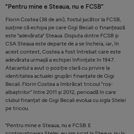
Intră în cont
"Pentru mine e Steaua, nu e FCSB”
Creează cont
Florin Costea (38 de ani), fostul jucător la FCSB,
susține că echipa pe care Gigi Becali o finanțează
este "adevărata" Steaua. Disputa dintre FCSB și
CSA Steaua este departe de a se încheia, iar, în
acest context, Costea a fost întrebat care este
adevărata urmașă a echipei înființate în 1947.
Atacantul a avut o poziție clară cu privire la
identitatea actualei grupări finanțate de Gigi
Becali. Florin Costea a îmbrăcat tricoul ”roș-
albaștrilor” între 2011 și 2012, perioadă în care
clubul finanțat de Gigi Becali evolua cu sigla Stelei
pe tricou.
"Pentru mine e Steaua, nu e FCSB. E
continuatoarea Stelei, eu am jucat la Steaua, nu la