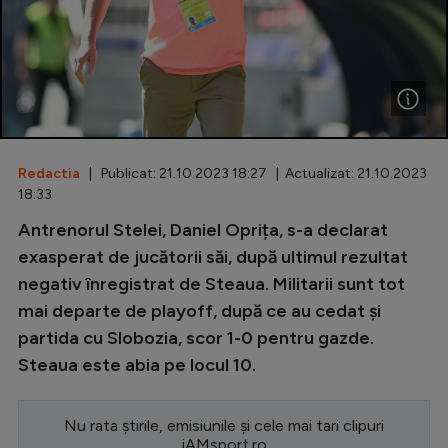
Special
Diverse
Inedit
Clasamente
Redactia
| Publicat: 21.10.2023 18:27 | Actualizat: 21.10.2023
18:33
Antrenorul Stelei, Daniel Oprița, s-a declarat
Champions League
exasperat de jucătorii săi, după ultimul rezultat
negativ înregistrat de Steaua. Militarii sunt tot
Europa League
mai departe de playoff, după ce au cedat și
Conference League
partida cu Slobozia, scor 1-0 pentru gazde.
Steaua este abia pe locul 10.
CM 2026
Premier League
Nu rata știrile, emisiunile și cele mai tari clipuri
LaLiga
iAMsport.ro