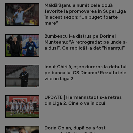
Măldărășanu a numit cele două
favorite la promovarea în SuperLiga
în acest sezon: ”Un buget foarte
mare”
Bumbescu l-a distrus pe Dorinel
Munteanu: ”A retrogradat pe unde s-
a dus!”. Ce replică i-a dat ”Neamțul”
Ionuț Chirilă, eșec dureros la debutul
pe banca lui CS Dinamo! Rezultatele
zilei în Liga 2
UPDATE | Hermannstadt s-a retras
din Liga 2. Cine o va înlocui
Dorin Goian, după ce a fost