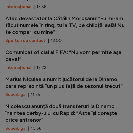
Internațional
| 13:58
Atac devastator la Cătălin Moroșanu: ”Eu mi-am
făcut numele în ring, tu la TV, pe chiloțăreală! Nu
te compari cu mine”
Sporturi de contact
| 13:00
Comunicat oficial al FIFA: ”Nu vom permite așa
ceva!”
Internațional
| 12:22
Marius Niculae a numit jucătorul de la Dinamo
care reprezintă ”un plus față de sezonul trecut”
SuperLiga
| 11:35
Nicolescu anunță două transferuri la Dinamo
înaintea derby-ului cu Rapid: ”Asta își dorește
orice antrenor”
SuperLiga
| 10:56