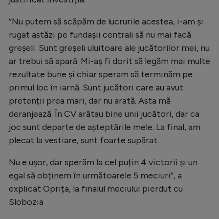
Natație
”Nu putem să scăpăm de lucrurile acestea, i-am și
Formula 1
rugat astăzi pe fundașii centrali să nu mai facă
Gimnastică
greșeli. Sunt greșeli uluitoare ale jucătorilor mei, nu
ar trebui să apară. Mi-aș fi dorit să legăm mai multe
Auto
rezultate bune și chiar speram să terminăm pe
Rugby
primul loc în iarnă. Sunt jucători care au avut
pretenții prea mari, dar nu arată. Asta mă
Ciclism
deranjează. În CV arătau bine unii jucători, dar ca
Alte sporturi
joc sunt departe de așteptările mele. La final, am
JO 2024
plecat la vestiare, sunt foarte supărat.
JO 2026
Nu e ușor, dar sperăm la cel puțin 4 victorii și un
egal să obținem în următoarele 5 meciuri”, a
explicat Oprița, la finalul meciului pierdut cu
Slobozia