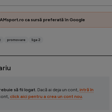
AMsport.ro ca sursă preferată în Google
t
promovare
liga 2
riu
buie să fii logat.
Dacă ai deja un cont,
intră în
 cont,
click aici pentru a crea un cont nou
.