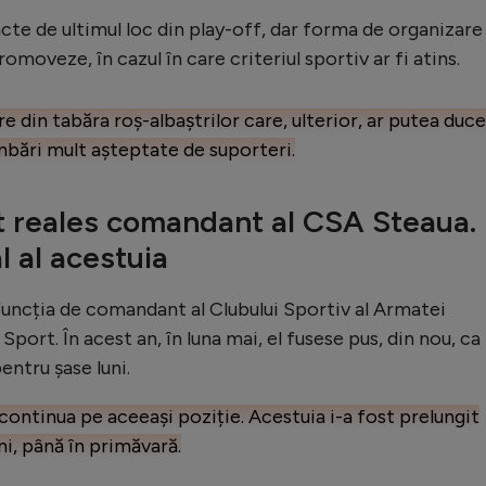
puncte de ultimul loc din play-off, dar forma de organizare
moveze, în cazul în care criteriul sportiv ar fi atins.
 din tabăra roș-albaștrilor care, ulterior, ar putea duce
mbări mult așteptate de suporteri.
st reales comandant al CSA Steaua.
l al acestuia
 funcția de comandant al Clubului Sportiv al Armatei
ort. În acest an, în luna mai, el fusese pus, din nou, ca
entru șase luni.
 continua pe aceeași poziție. Acestuia i-a fost prelungit
ni, până în primăvară.