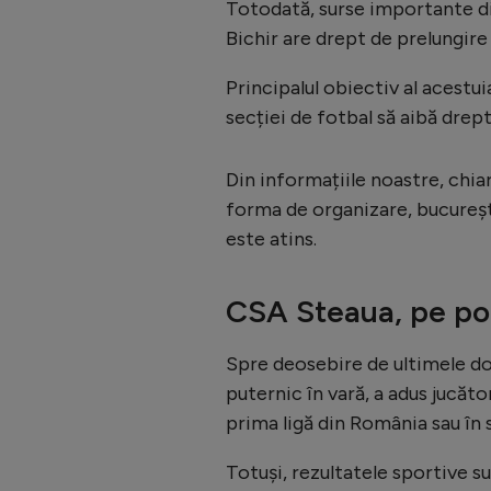
Totodată, surse importante di
Bichir are drept de prelungire
Principalul obiectiv al acestui
secției de fotbal să aibă drep
Din informațiile noastre, chia
forma de organizare, bucurește
este atins.
CSA Steaua, pe poz
Spre deosebire de ultimele dou
puternic în vară, a adus jucăt
prima ligă din România sau în 
Totuși, rezultatele sportive su