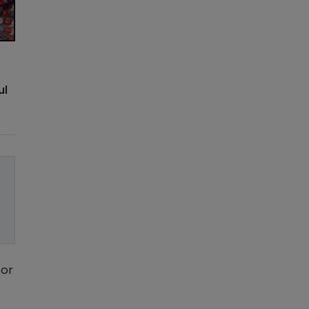
ul
cor