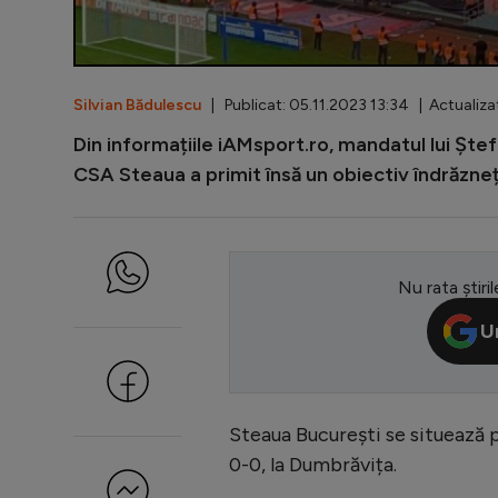
Silvian Bădulescu
| Publicat: 05.11.2023 13:34 | Actualiza
Din informațiile iAMsport.ro, mandatul lui Ștef
CSA Steaua a primit însă un obiectiv îndrăzneț.
Nu rata știril
U
Steaua București se situează p
0-0, la Dumbrăvița.