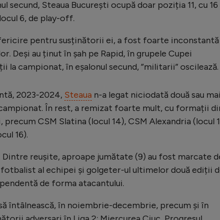
ul secund, Steaua București ocupă doar poziția 11, cu 16
locul 6, de play-off.
fericire pentru susținătorii ei, a fost foarte inconstantă
or. Deși au ținut în șah pe Rapid, în grupele Cupei
i la campionat, în eșalonul secund, ”militarii” oscilează.
entă, 2023-2024,
Steaua
n-a legat niciodată două sau ma
campionat. În rest, a remizat foarte mult, cu formații di
, precum CSM Slatina (locul 14), CSM Alexandria (locul 1
cul 16).
. Dintre reușite, aproape jumătate (9) au fost marcate d
fotbalist al echipei și golgeter-ul ultimelor două ediții 
dependentă de forma atacantului.
să întâlnească, în noiembrie-decembrie, precum și în
ătorii adversari în Liga 2: Miercurea Ciuc, Progresul