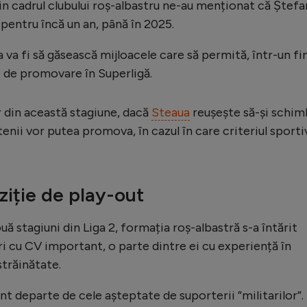
n cadrul clubului roș-albastru ne-au menționat că Ștefa
 pentru încă un an, până în 2025.
a va fi să găsească mijloacele care să permită, într-un fin
t de promovare în Superligă.
r din această stagiune, dacă
Steaua
reușește să-și schi
nii vor putea promova, în cazul în care criteriul sporti
iție de play-out
ă stagiuni din Liga 2, formația roș-albastră s-a întărit
ori cu CV important, o parte dintre ei cu experiență în
străinătate.
nt departe de cele așteptate de suporterii ”militarilor”.