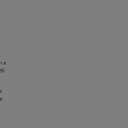
i
n a
9)
e
de