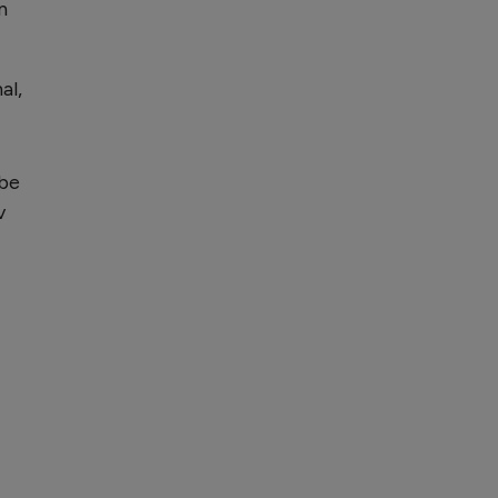
n
al,
mbe
v