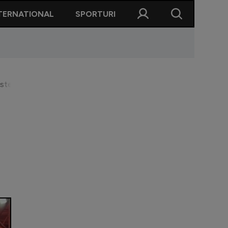
TERNATIONAL
SPORTURI
ste schimbarea formei de organizare. Când ar putea promova ”mili