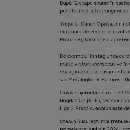
După 12 etape scurse în eșalon
puncte, însă la trei lungimi de 
Trupa lui Daniel Oprița, din ne
din punct de vedere al rezultel
României, formație cu pretenți
De exemplu, în stagiunea cur
multe victorii consecutive în 
doua jumătate a clasamentului
sau Metaloglobus București (lo
Golaverajul echipei este 22:16
Bogdan Chipiriliu, cel mai bun 
Liga 2. Practic, echipa este 
Steaua București mai trebuie 
primele trei luni din 2024, urm