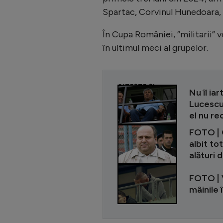
Spartac, Corvinul Hunedoara, 
În Cupa României, ”militarii” 
în ultimul meci al grupelor.
CITEȘTE ȘI
Nu îl ia
Lucescu 
el nu r
FOTO | 
albit to
alături 
FOTO | V
mâinile 