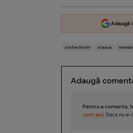
Adaugă i
stefan bichir
steaua
manda
Adaugă comenta
Pentru a comenta, tre
cont aici
. Daca nu ai