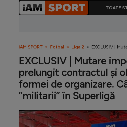
TOATE ST
iAM SPORT
Fotbal
Liga 2
EXCLUSIV | Mutare
EXCLUSIV | Mutare impor
prelungit contractul și 
formei de organizare. 
”militarii” în Superligă