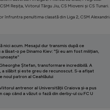
CSM Reșița, Viitorul Târgu Jiu, CS Mioveni și CS Tunari.
vor înfruntra penultima clasată din Liga 2, CSM Alexandri
rtă nici acum. Mesajul dur transmis după ce
a lăsat-o pe Dinamo Kiev: "Și eu am fost milițian,
ecunoaște"
Gheorghe Ștefan, transformare incredibilă. A
t, a slăbit și este greu de recunoscut. S-a afișat
de noul patron al Ceahlăului
iitorul antrenor al Universității Craiova și-a pus
în cap când a văzut o fază din derby-ul cu FC U