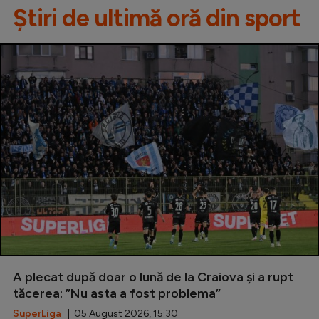
Știri de ultimă oră din sport
A plecat după doar o lună de la Craiova și a rupt
tăcerea: ”Nu asta a fost problema”
SuperLiga
| 05 August 2026, 15:30