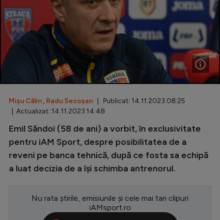
Special
Diverse
Inedit
Clasamente
Mișu Călin
,
Radu Secoșan
| Publicat: 14.11.2023 08:25
| Actualizat: 14.11.2023 14:48
Champions League
Emil Săndoi (58 de ani) a vorbit, în exclusivitate
pentru iAM Sport, despre posibilitatea de a
Europa League
reveni pe banca tehnică, după ce fosta sa echipă
Conference League
a luat decizia de a își schimba antrenorul.
CM 2026
Premier League
Nu rata știrile, emisiunile și cele mai tari clipuri
iAMsport.ro
LaLiga