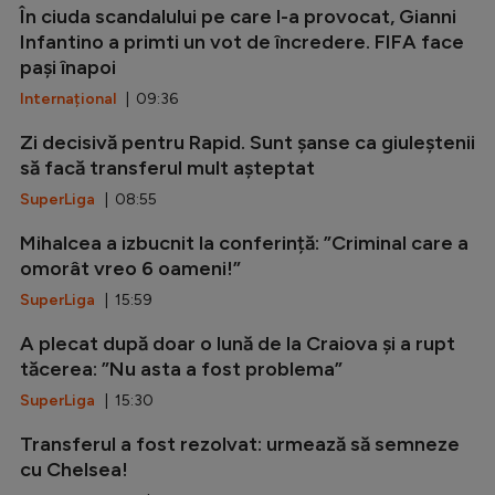
În ciuda scandalului pe care l-a provocat, Gianni
Infantino a primti un vot de încredere. FIFA face
pași înapoi
Internațional
| 09:36
Zi decisivă pentru Rapid. Sunt șanse ca giuleștenii
să facă transferul mult așteptat
SuperLiga
| 08:55
Mihalcea a izbucnit la conferință: ”Criminal care a
omorât vreo 6 oameni!”
SuperLiga
| 15:59
A plecat după doar o lună de la Craiova și a rupt
tăcerea: ”Nu asta a fost problema”
SuperLiga
| 15:30
Transferul a fost rezolvat: urmează să semneze
cu Chelsea!