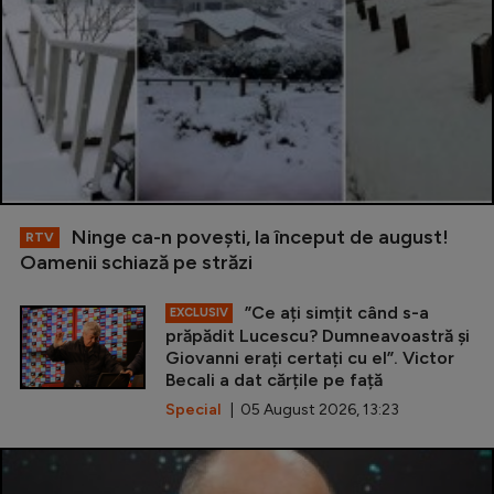
Ninge ca-n povești, la început de august!
RTV
Oamenii schiază pe străzi
”Ce ați simțit când s-a
EXCLUSIV
prăpădit Lucescu? Dumneavoastră și
Giovanni erați certați cu el”. Victor
Becali a dat cărțile pe față
Special
| 05 August 2026, 13:23