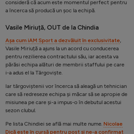
consideră că acum este momentul perfect pentru
Natație
a încerca să producă un șoc la echipă.
Formula 1
Vasile Miriuță, OUT de la Chindia
Gimnastică
Auto
Așa cum iAM Sport a dezvăluit în exclusivitate
,
Vasile Miriuță a ajuns la un acord cu conducerea
Rugby
pentru rezilierea contractului său, iar acesta va
Ciclism
părăsi echipa alături de membrii staffului pe care
i-a adus el la Târgoviște.
Alte sporturi
JO 2024
Iar târgoviștenii vor încerca să aleagă un tehnician
care să redreseze echipa și măcar să se apropie de
JO 2026
misiunea pe care și-a impus-o în debutul acestui
sezon clubul.
Pe lista Chindiei se află mai multe nume.
Nicolae
Dică este în cursă pentru post și ne-a confirmat