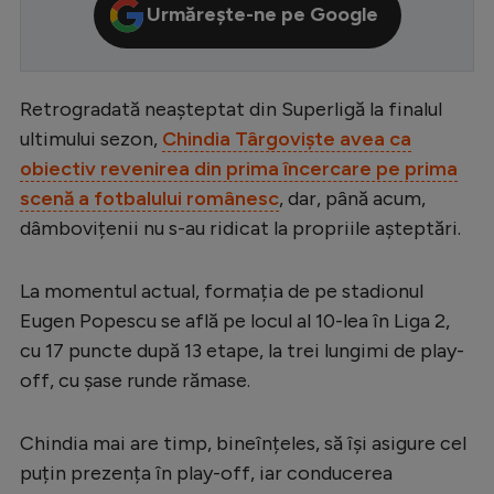
Urmărește-ne pe Google
Serie A
Bundesliga
Retrogradată neașteptat din Superligă la finalul
Ligue 1
ultimului sezon,
Chindia Târgoviște avea ca
Campionate
obiectiv revenirea din prima încercare pe prima
Starurile fotbalului
scenă a fotbalului românesc
, dar, până acum,
dâmbovițenii nu s-au ridicat la propriile așteptări.
EURO 2024
Stranieri
La momentul actual, formația de pe stadionul
Clasamente
Eugen Popescu se află pe locul al 10-lea în Liga 2,
cu 17 puncte după 13 etape, la trei lungimi de play-
off, cu șase runde rămase.
Tenis
Chindia mai are timp, bineînțeles, să își asigure cel
puțin prezența în play-off, iar conducerea
Handbal