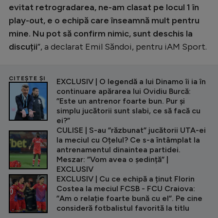
evitat retrogradarea, ne-am clasat pe locul 1 în
play-out, e o echipă care înseamnă mult pentru
mine. Nu pot să confirm nimic, sunt deschis la
discuții
”, a declarat Emil Săndoi, pentru iAM Sport.
CITEȘTE ȘI
EXCLUSIV | O legendă a lui Dinamo îi ia în
continuare apărarea lui Ovidiu Burcă:
”Este un antrenor foarte bun. Pur și
simplu jucătorii sunt slabi, ce să facă cu
ei?”
CULISE | S-au ”răzbunat” jucătorii UTA-ei
la meciul cu Oțelul? Ce s-a întâmplat la
antrenamentul dinaintea partidei.
Meszar: ”Vom avea o ședință” |
EXCLUSIV
EXCLUSIV | Cu ce echipă a ținut Florin
Costea la meciul FCSB - FCU Craiova:
”Am o relație foarte bună cu el”. Pe cine
consideră fotbalistul favorită la titlu