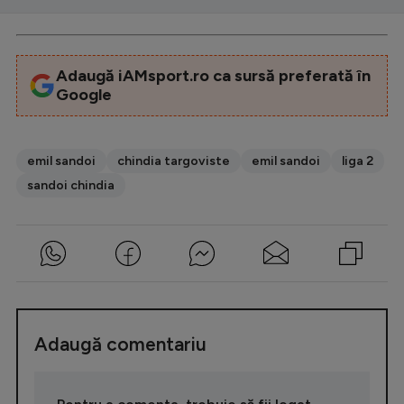
Adaugă iAMsport.ro ca sursă preferată în
Google
emil sandoi
chindia targoviste
emil sandoi
liga 2
sandoi chindia
Adaugă comentariu