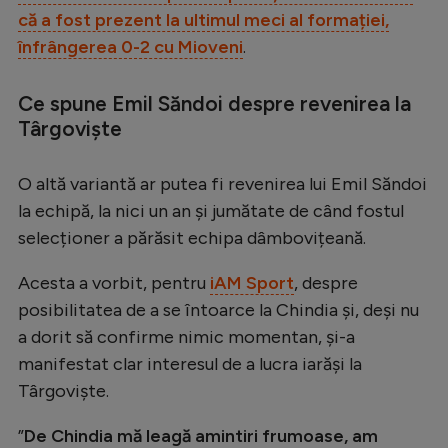
Intră în cont
că a fost prezent la ultimul meci al formației,
Creează cont
înfrângerea 0-2 cu Mioveni
.
Ce spune Emil Săndoi despre revenirea la
Târgoviște
O altă variantă ar putea fi revenirea lui Emil Săndoi
la echipă, la nici un an și jumătate de când fostul
selecționer a părăsit echipa dâmbovițeană.
Acesta a vorbit, pentru
iAM Sport
, despre
posibilitatea de a se întoarce la Chindia și, deși nu
a dorit să confirme nimic momentan, și-a
manifestat clar interesul de a lucra iarăși la
Târgoviște.
”
De Chindia mă leagă amintiri frumoase, am