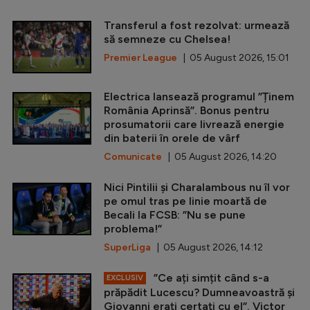
Transferul a fost rezolvat: urmează
să semneze cu Chelsea!
Premier League
| 05 August 2026, 15:01
Electrica lansează programul ”Ținem
România Aprinsă”. Bonus pentru
prosumatorii care livrează energie
din baterii în orele de vârf
Comunicate
| 05 August 2026, 14:20
Nici Pintilii și Charalambous nu îl vor
pe omul tras pe linie moartă de
Becali la FCSB: ”Nu se pune
problema!”
SuperLiga
| 05 August 2026, 14:12
”Ce ați simțit când s-a
EXCLUSIV
prăpădit Lucescu? Dumneavoastră și
Giovanni erați certați cu el”. Victor