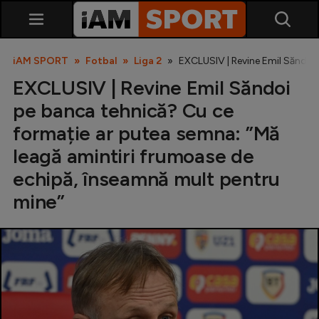
iAM SPORT
Fotbal
Liga 2
EXCLUSIV | Revine Emil Săndoi 
EXCLUSIV | Revine Emil Săndoi
pe banca tehnică? Cu ce
formație ar putea semna: ”Mă
leagă amintiri frumoase de
echipă, înseamnă mult pentru
SuperLiga
mine”
Liga 2
Cupa României
Echipa Națională
U21
Fotbal feminin