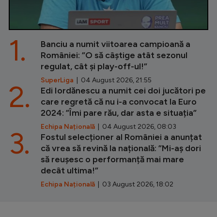
1.
Banciu a numit viitoarea campioană a
României: ”O să câștige atât sezonul
regulat, cât și play-off-ul!”
SuperLiga
| 04 August 2026, 21:55
2.
Edi Iordănescu a numit cei doi jucători pe
care regretă că nu i-a convocat la Euro
2024: ”Îmi pare rău, dar asta e situația”
Echipa Națională
| 04 August 2026, 08:03
3.
Fostul selecționer al României a anunțat
că vrea să revină la națională: ”Mi-aș dori
să reușesc o performanță mai mare
decât ultima!”
Echipa Națională
| 03 August 2026, 18:02