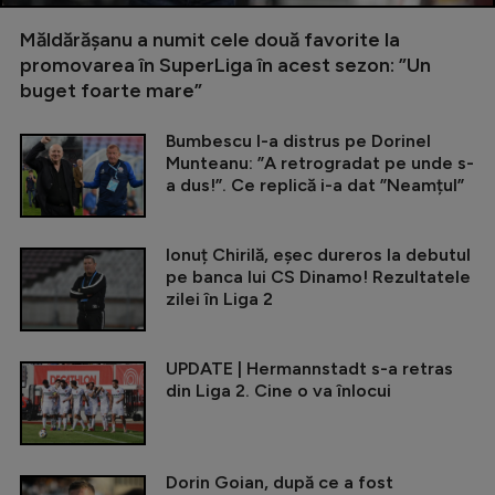
Măldărășanu a numit cele două favorite la
promovarea în SuperLiga în acest sezon: ”Un
buget foarte mare”
Bumbescu l-a distrus pe Dorinel
Munteanu: ”A retrogradat pe unde s-
a dus!”. Ce replică i-a dat ”Neamțul”
Ionuț Chirilă, eșec dureros la debutul
pe banca lui CS Dinamo! Rezultatele
zilei în Liga 2
UPDATE | Hermannstadt s-a retras
din Liga 2. Cine o va înlocui
Dorin Goian, după ce a fost