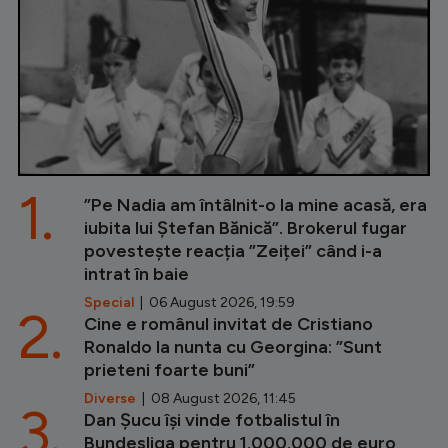
1.
”Pe Nadia am întâlnit-o la mine acasă, era
iubita lui Ștefan Bănică”. Brokerul fugar
povestește reacția ”Zeiței” când i-a
intrat în baie
Special
| 06 August 2026, 19:59
2.
Cine e românul invitat de Cristiano
Ronaldo la nunta cu Georgina: ”Sunt
prieteni foarte buni”
Diverse
| 08 August 2026, 11:45
3.
Dan Șucu își vinde fotbalistul în
Bundesliga pentru 1.000.000 de euro