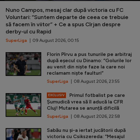
Nuno Campos, mesaj clar după victoria cu FC
Voluntari: ”Suntem departe de ceea ce trebuie
să facem în viitor” + Ce a spus Cîrjan despre
derby-ul cu Rapid
SuperLiga
| 09 August 2026, 00:15
Florin Pîrvu a pus tunurile pe arbitraj
după eșecul cu Dinamo: ”Golurile lor
au venit din niște faze la care noi
reclamam niște faulturi”
SuperLiga
| 08 August 2026, 23:55
Primul fotbalist pe care
EXCLUSIV
Șumudică vrea să îl aducă la CFR
Cluj! Mutarea se anunță dificilă
SuperLiga
| 08 August 2026, 22:58
Sabău nu și-a iertat jucătorii după
victoria cu Csikszereda: ”Mesajul