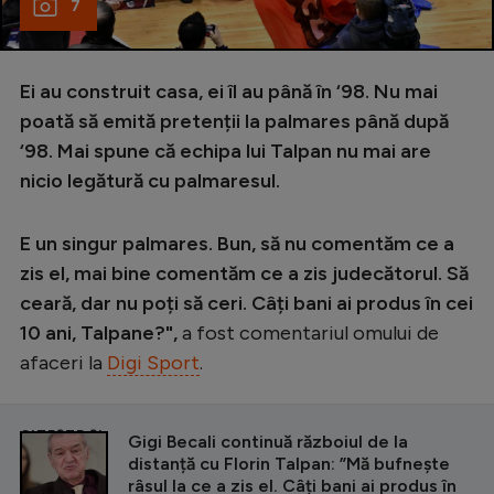
7
Ei au construit casa, ei îl au până în ‘98. Nu mai
poată să emită pretenții la palmares până după
‘98. Mai spune că echipa lui Talpan nu mai are
nicio legătură cu palmaresul.
E un singur palmares. Bun, să nu comentăm ce a
zis el, mai bine comentăm ce a zis judecătorul. Să
ceară, dar nu poți să ceri. Câți bani ai produs în cei
10 ani, Talpane?",
a fost comentariul omului de
afaceri la
Digi Sport
.
CITEȘTE ȘI
Gigi Becali continuă războiul de la
distanță cu Florin Talpan: ”Mă bufnește
râsul la ce a zis el. Câți bani ai produs în