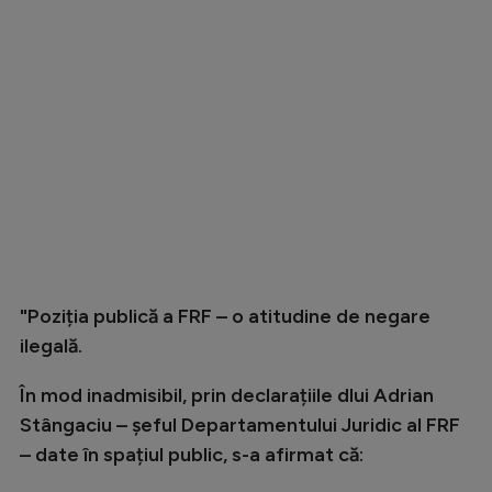
Intră în cont
Creează cont
"Poziția publică a FRF – o atitudine de negare
ilegală.
În mod inadmisibil, prin declarațiile dlui Adrian
Stângaciu – șeful Departamentului Juridic al FRF
– date în spațiul public, s-a afirmat că: