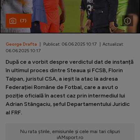
Special
(7)
Diverse
Inedit
George Drafta
| Publicat: 06.06.2025 10:17 | Actualizat:
Clasamente
06.06.2025 10:17
După ce a vorbit despre verdictul dat de instanță
în ultimul proces dintre Steaua și FCSB, Florin
Talpan, juristul CSA, a ieșit la atac la adresa
Champions League
Federației Române de Fotbal, care a avut o
Europa League
poziție oficială în acest caz prin intermediul lui
Conference League
Adrian Stângaciu, șeful Departamentului Juridic
al FRF.
CM 2026
Premier League
Nu rata știrile, emisiunile și cele mai tari clipuri
LaLiga
iAMsport.ro