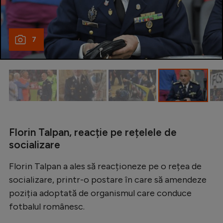
Natație
Formula 1
7
Gimnastică
Auto
Rugby
Ciclism
Alte sporturi
Florin Talpan, reacție pe rețelele de
JO 2024
socializare
JO 2026
Florin Talpan a ales să reacționeze pe o rețea de
socializare, printr-o postare în care să amendeze
poziția adoptată de organismul care conduce
fotbalul românesc.