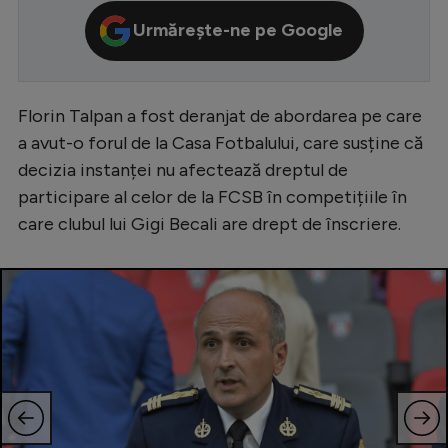
Serie A
Urmărește-ne pe Google
Bundesliga
Ligue 1
Florin Talpan a fost deranjat de abordarea pe care
Campionate
a avut-o forul de la Casa Fotbalului, care susține că
decizia instanței nu afectează dreptul de
Starurile fotbalului
participare al celor de la FCSB în competițiile în
EURO 2024
care clubul lui Gigi Becali are drept de înscriere.
Stranieri
Clasamente
Tenis
Handbal