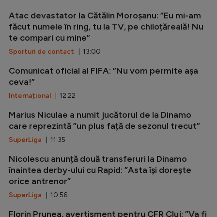
Atac devastator la Cătălin Moroșanu: ”Eu mi-am
făcut numele în ring, tu la TV, pe chiloțăreală! Nu
te compari cu mine”
Sporturi de contact
| 13:00
Comunicat oficial al FIFA: ”Nu vom permite așa
ceva!”
Internațional
| 12:22
Marius Niculae a numit jucătorul de la Dinamo
care reprezintă ”un plus față de sezonul trecut”
SuperLiga
| 11:35
Nicolescu anunță două transferuri la Dinamo
înaintea derby-ului cu Rapid: ”Asta își dorește
orice antrenor”
SuperLiga
| 10:56
Florin Prunea, avertisment pentru CFR Cluj: ”Va fi