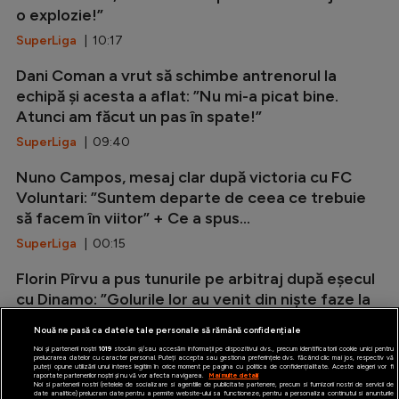
o explozie!”
SuperLiga
| 10:17
Dani Coman a vrut să schimbe antrenorul la
echipă și acesta a aflat: ”Nu mi-a picat bine.
Atunci am făcut un pas în spate!”
SuperLiga
| 09:40
Nuno Campos, mesaj clar după victoria cu FC
Voluntari: ”Suntem departe de ceea ce trebuie
să facem în viitor” + Ce a spus...
SuperLiga
| 00:15
Florin Pîrvu a pus tunurile pe arbitraj după eșecul
cu Dinamo: ”Golurile lor au venit din niște faze la
care noi reclamam...
Nouă ne pasă ca datele tale personale să rămână confidențiale
SuperLiga
| 23:55
Noi și partenerii noștri
1019
stocăm și/sau accesăm informații pe dispozitivul dvs., precum identificatorii cookie unici pentru
prelucrarea datelor cu caracter personal. Puteți accepta sau gestiona preferințele dvs. făcând clic mai jos, respectiv vă
puteți opune utilizării unui interes legitim în orice moment pe pagina cu politica de confidențialitate. Aceste alegeri vor fi
raportate partenerilor noștri și nu vă vor afecta navigarea.
Mai multe detalii
Noi si partenerii nostri (retelele de socializare si agentiile de publicitate partenere, precum si furnizorii nostri de servicii de
date analitice) prelucram date pentru a permite website-ului sa functioneze, pentru a personaliza continutul si anunturile