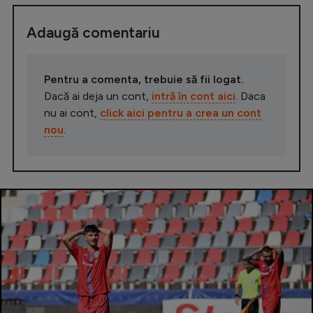
Adaugă comentariu
Pentru a comenta, trebuie să fii logat.
Dacă ai deja un cont,
intră în cont aici
. Daca
nu ai cont,
click aici pentru a crea un cont
nou
.