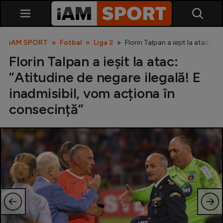
iAM SPORT
Fotbal
Liga 2
Florin Talpan a ieșit la atac: ”
Florin Talpan a ieșit la atac:
”Atitudine de negare ilegală! E
inadmisibil, vom acționa în
consecință”
SuperLiga
Liga 2
Cupa României
Echipa Națională
U21
Fotbal feminin