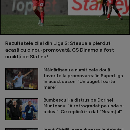
Rezultatele zilei din Liga 2: Steaua a pierdut
acasă cu o nou-promovată, CS Dinamo a fost
umilită de Slatina!
Măldărășanu a numit cele două
favorite la promovarea în SuperLiga
în acest sezon: ”Un buget foarte
mare”
Bumbescu l-a distrus pe Dorinel
Munteanu: ”A retrogradat pe unde s-
a dus!”. Ce replică i-a dat ”Neamțul”
Ionuț Chirilă, eșec dureros la debutul