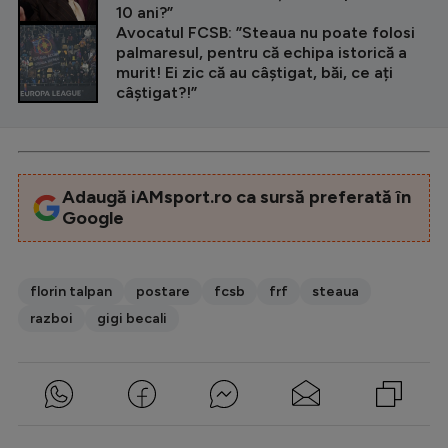
10 ani?”
Avocatul FCSB: ”Steaua nu poate folosi
palmaresul, pentru că echipa istorică a
murit! Ei zic că au câștigat, băi, ce ați
câștigat?!”
Adaugă iAMsport.ro ca sursă preferată în
Google
florin talpan
postare
fcsb
frf
steaua
razboi
gigi becali