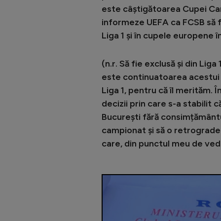
este câștigătoarea Cupei Cam
informeze UEFA ca FCSB să fi
Liga 1 și în cupele europene î
(n.r. Să fie exclusă și din Lig
este continuatoarea acestui c
Liga 1, pentru că îl merităm. Î
decizii prin care s-a stabilit
București fără consimțământu
campionat și să o retrogradeze
care, din punctul meu de vede