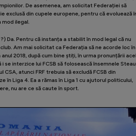
pionilor. De asemenea, am solicitat Federației să
e exclusă din cupele europene, pentru că evoluează î
n mod ilegal.
a 1?) Da. Pentru că instanța a stabilit în mod legal că nu
lub. Am mai solicitat ca Federația să ne acorde loc în
n anul 2018, după cum bine știți, în urma pronunțării ace
 că i se interzice lui FCSB să folosească însemnele Stea
l CSA, atunci FRF trebuia să excludă FCSB din
 în Liga 4. Ea a rămas în Liga 1 cu ajutorul politicului,
re, nu are ce să caute în sport.