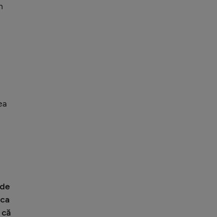
n
ea
 de
 ca
 că