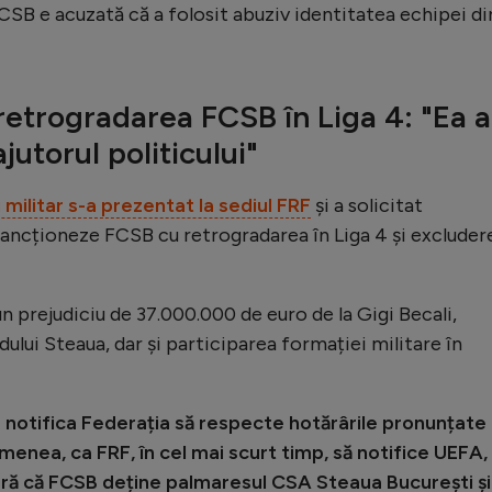
CSB e acuzată că a folosit abuziv identitatea echipei di
 retrogradarea FCSB în Liga 4: "Ea a
jutorul politicului"
i militar s-a prezentat la sediul FRF
și a solicitat
sancționeze FCSB cu retrogradarea în Liga 4 și excluder
 prejudiciu de 37.000.000 de euro de la Gigi Becali,
dului Steaua, dar și participarea formației militare în
a notifica Federația să respecte hotărârile pronunțate
emenea, ca FRF, în cel mai scurt timp, să notifice UEFA,
ară că FCSB deține palmaresul CSA Steaua București și