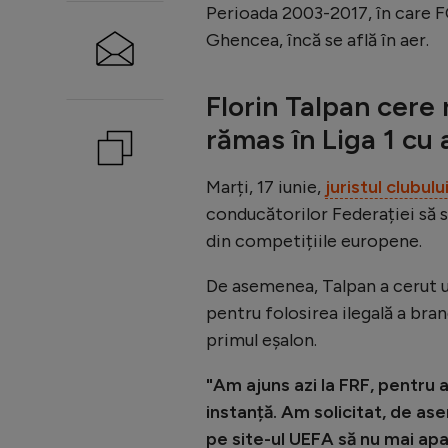
Perioada 2003-2017, în care F
Ghencea, încă se află în aer.
Florin Talpan cere
rămas în Liga 1 cu a
Marți, 17 iunie,
juristul clubulu
conducătorilor Federației să 
din competițiile europene.
De asemenea, Talpan a cerut un
pentru folosirea ilegală a bran
primul eșalon.
"Am ajuns azi la FRF, pentru 
instanță. Am solicitat, de as
pe site-ul UEFA să nu mai ap