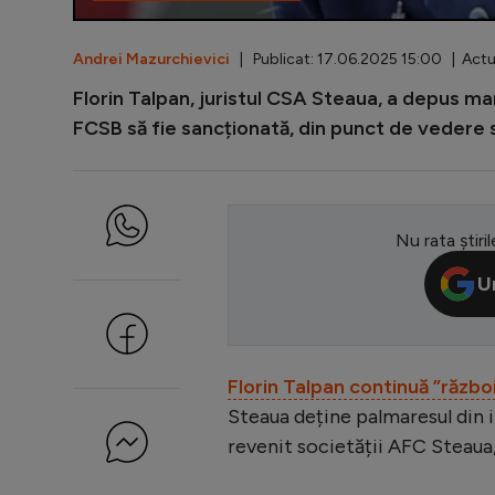
Andrei Mazurchievici
| Publicat: 17.06.2025 15:00 | Actua
Florin Talpan, juristul CSA Steaua, a depus mar
FCSB să fie sancționată, din punct de vedere s
Nu rata știril
U
Florin Talpan continuă ”războ
Steaua deține palmaresul din 
revenit societății AFC Steaua,