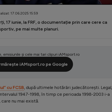
lizat: 17.06.2025 15:59
ți, 17 iunie, la FRF, o documentație prin care cere ca
portiv, pe mai multe planuri.
e, emisiunile și cele mai tari clipuri iAMsport.ro
rmărește iAMsport.ro pe Google
iul” cu FCSB
, după ultimele hotărâri judecătorești. Legal
intervalul 1947-1998, în timp ce perioada 1998-2003 i-a
 care nu mai există.