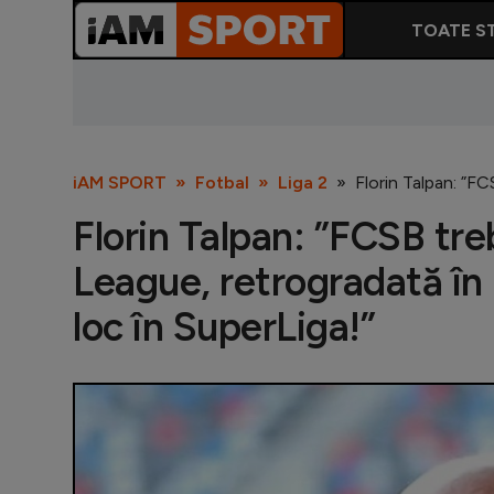
TOATE ST
iAM SPORT
Fotbal
Liga 2
Florin Talpan: ”FC
Florin Talpan: ”FCSB tr
League, retrogradată în L
loc în SuperLiga!”