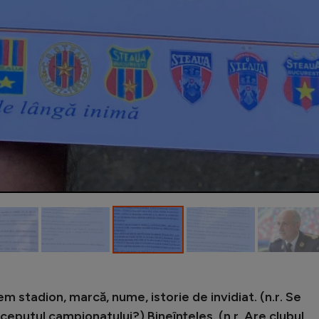
 stadion, marcă, nume, istorie de invidiat. (n.r. Se
ceputul campionatului?) Bineînțeles. (n.r. Are clubul