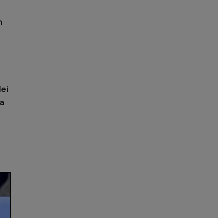
n
lei
ua