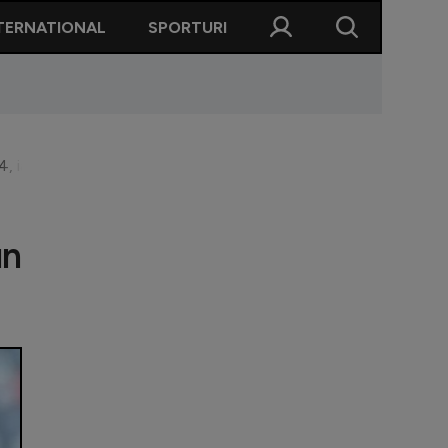
TERNATIONAL
SPORTURI
iar Stelei să i se dea un loc în SuperLiga!”
un