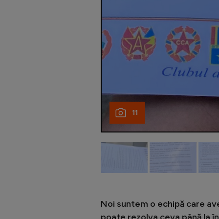
11
Noi suntem o echipă care avem
poate rezolva ceva până la în