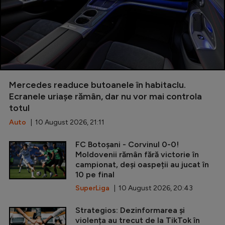
Mercedes readuce butoanele în habitaclu.
Ecranele uriașe rămân, dar nu vor mai controla
totul
Auto
| 10 August 2026, 21:11
FC Botoșani - Corvinul 0-0!
Moldovenii rămân fără victorie în
campionat, deși oaspeții au jucat în
10 pe final
SuperLiga
| 10 August 2026, 20:43
Strategios: Dezinformarea și
violența au trecut de la TikTok în