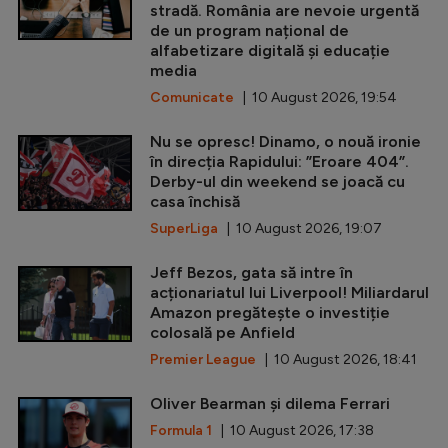
stradă. România are nevoie urgentă
de un program național de
alfabetizare digitală și educație
media
Comunicate
| 10 August 2026, 19:54
Nu se opresc! Dinamo, o nouă ironie
în direcția Rapidului: ”Eroare 404”.
Derby-ul din weekend se joacă cu
casa închisă
SuperLiga
| 10 August 2026, 19:07
Jeff Bezos, gata să intre în
acționariatul lui Liverpool! Miliardarul
Amazon pregătește o investiție
colosală pe Anfield
Premier League
| 10 August 2026, 18:41
Oliver Bearman și dilema Ferrari
Formula 1
| 10 August 2026, 17:38