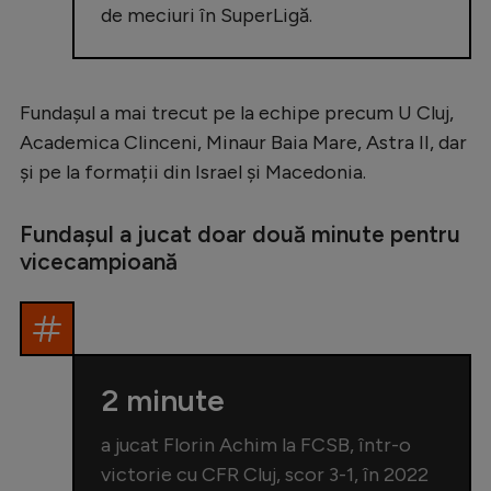
de meciuri în SuperLigă.
Fundașul a mai trecut pe la echipe precum U Cluj,
Academica Clinceni, Minaur Baia Mare, Astra II, dar
și pe la formații din Israel și Macedonia.
Fundașul a jucat doar două minute pentru
vicecampioană
2 minute
a jucat Florin Achim la FCSB, într-o
victorie cu CFR Cluj, scor 3-1, în 2022