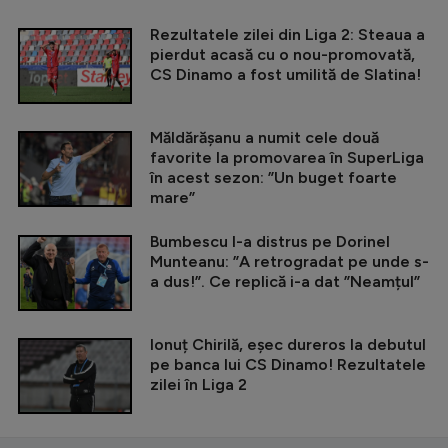
Rezultatele zilei din Liga 2: Steaua a
pierdut acasă cu o nou-promovată,
CS Dinamo a fost umilită de Slatina!
Măldărășanu a numit cele două
favorite la promovarea în SuperLiga
în acest sezon: ”Un buget foarte
mare”
Bumbescu l-a distrus pe Dorinel
Munteanu: ”A retrogradat pe unde s-
a dus!”. Ce replică i-a dat ”Neamțul”
Ionuț Chirilă, eșec dureros la debutul
pe banca lui CS Dinamo! Rezultatele
zilei în Liga 2