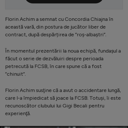
Serie A
Bundesliga
Florin Achim a semnat cu Concordia Chiajna în
această vară, din postura de jucător liber de
Ligue 1
contract, după despărțirea de ”roș-albaștri”.
Campionate
Starurile fotbalului
În momentul prezentării la noua echipă, fundașul a
făcut o serie de dezvăluiri despre perioada
EURO 2024
petrecută la FCSB, în care spune că a fost
Stranieri
”chinuit”.
Clasamente
Florin Achim susţine că a avut o accidentare lungă,
care l-a împiedicat să joace la FCSB. Totuși, îi este
recunoscător clubului lui Gigi Becali pentru
Tenis
experienţă.
Handbal