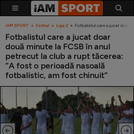
iAM SPORT
Fotbal
Liga 2
Fotbalistul care a jucat doar d
Fotbalistul care a jucat doar
două minute la FCSB în anul
petrecut la club a rupt tăcerea:
”A fost o perioadă nasoală
fotbalistic, am fost chinuit”
SuperLiga
Liga 2
Cupa României
Echipa Națională
U21
Fotbal feminin