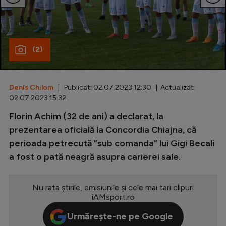
Special
Diverse
(2)
Inedit
Clasamente
Denis Chilom
| Publicat: 02.07.2023 12:30 | Actualizat:
02.07.2023 15:32
Florin Achim (32 de ani) a declarat, la
Champions League
prezentarea oficială la Concordia Chiajna, că
perioada petrecută ”sub comanda” lui Gigi Becali
Europa League
a fost o pată neagră asupra carierei sale.
Conference League
CM 2026
Nu rata știrile, emisiunile și cele mai tari clipuri
iAMsport.ro
Premier League
Urmărește-ne pe Google
LaLiga