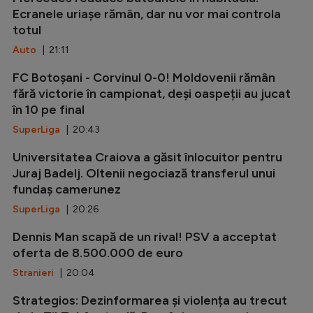
Ecranele uriașe rămân, dar nu vor mai controla
totul
Auto
| 21:11
FC Botoșani - Corvinul 0-0! Moldovenii rămân
fără victorie în campionat, deși oaspeții au jucat
în 10 pe final
SuperLiga
| 20:43
Universitatea Craiova a găsit înlocuitor pentru
Juraj Badelj. Oltenii negociază transferul unui
fundaș camerunez
SuperLiga
| 20:26
Dennis Man scapă de un rival! PSV a acceptat
oferta de 8.500.000 de euro
Stranieri
| 20:04
Strategios: Dezinformarea și violența au trecut