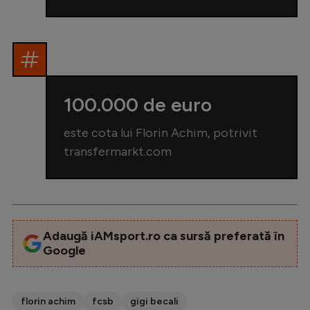
100.000 de euro
este cota lui Florin Achim, potrivit
transfermarkt.com
Adaugă iAMsport.ro ca sursă preferată în
Google
florin achim
fcsb
gigi becali