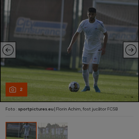
Natație
Formula 1
Gimnastică
Auto
Rugby
Ciclism
Alte sporturi
JO 2024
2
JO 2026
Foto :
sportpictures.eu
| Florin Achim, fost jucător FCSB