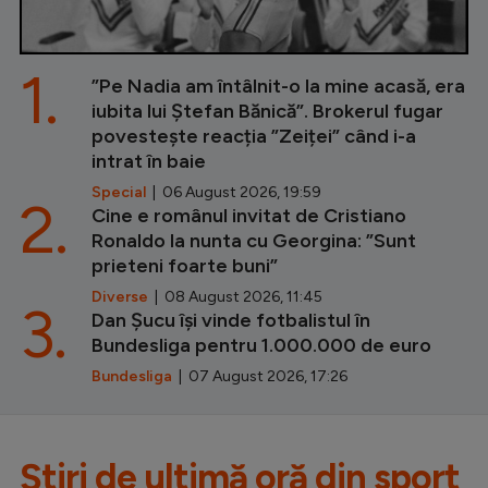
1.
”Pe Nadia am întâlnit-o la mine acasă, era
iubita lui Ștefan Bănică”. Brokerul fugar
povestește reacția ”Zeiței” când i-a
intrat în baie
Special
| 06 August 2026, 19:59
2.
Cine e românul invitat de Cristiano
Ronaldo la nunta cu Georgina: ”Sunt
prieteni foarte buni”
Diverse
| 08 August 2026, 11:45
3.
Dan Șucu își vinde fotbalistul în
Bundesliga pentru 1.000.000 de euro
Bundesliga
| 07 August 2026, 17:26
Știri de ultimă oră din sport