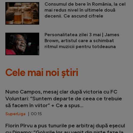
Consumul de bere în România, la cel
mai redus nivel în ultimele două
decenii. Ce ascund cifrele
Personalitatea zilei 3 mai | James
Brown, artistul care a schimbat
ritmul muzicii pentru totdeauna
Cele mai noi știri
Nuno Campos, mesaj clar după victoria cu FC
Voluntari: ”Suntem departe de ceea ce trebuie
să facem în viitor” + Ce a spus...
SuperLiga
| 00:15
Florin Pîrvu a pus tunurile pe arbitraj după eșecul
cu Dinamo: ”Golurile lor au venit din niște faze la