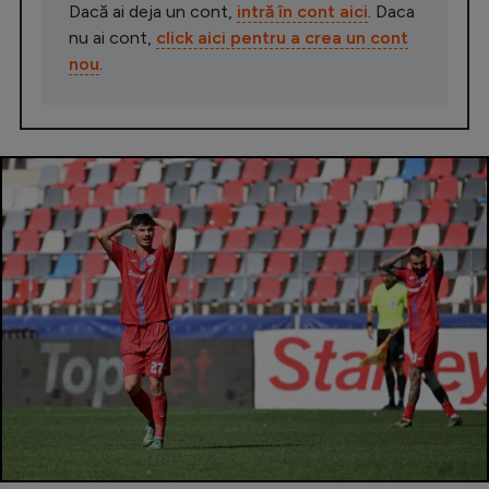
Dacă ai deja un cont,
intră în cont aici
. Daca
nu ai cont,
click aici pentru a crea un cont
nou
.