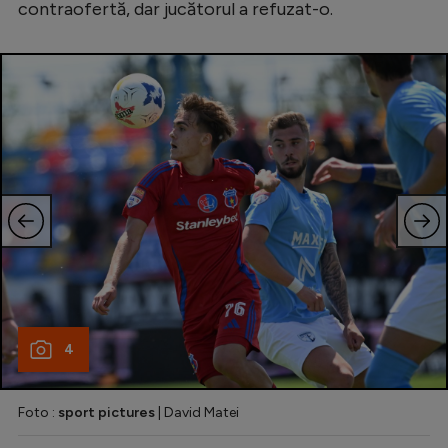
contraofertă, dar jucătorul a refuzat-o.
Natație
Formula 1
Gimnastică
Auto
Rugby
Ciclism
Alte sporturi
JO 2024
JO 2026
4
Foto :
sport pictures
| David Matei