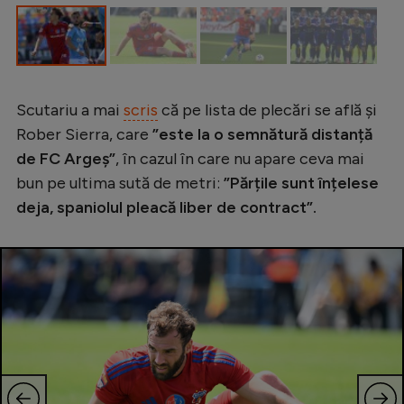
Intră în cont
Creează cont
Scutariu a mai
scris
că pe lista de plecări se află și
Rober Sierra, care
”este la o semnătură distanță
de FC Argeș”
, în cazul în care nu apare ceva mai
bun pe ultima sută de metri:
”Părțile sunt înțelese
deja, spaniolul pleacă liber de contract”.