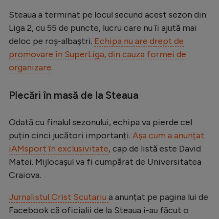
Serie A
Steaua a terminat pe locul secund acest sezon din
Liga 2, cu 55 de puncte, lucru care nu îi ajută mai
Bundesliga
deloc pe roș-albaștri.
Echipa nu are drept de
Ligue 1
promovare în SuperLiga, din cauza formei de
organizare
.
Campionate
Starurile fotbalului
Plecări în masă de la Steaua
EURO 2024
Odată cu finalul sezonului, echipa va pierde cel
Stranieri
puțin cinci jucători importanți.
Așa cum a anunțat
Clasamente
iAMsport în exclusivitate
, cap de listă este David
Matei. Mijlocașul va fi cumpărat de Universitatea
Craiova.
Tenis
Jurnalistul Crist Scutariu
a anunțat pe pagina lui de
Facebook că oficialii de la Steaua i-au făcut o
Handbal