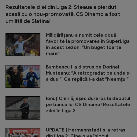
Rezultatele zilei din Liga 2: Steaua a pierdut
acasă cu o nou-promovată, CS Dinamo a fost
umilită de Slatina!
Măldărășanu a numit cele două
favorite la promovarea în SuperLiga
în acest sezon: ”Un buget foarte
mare”
Bumbescu l-a distrus pe Dorinel
Munteanu: ”A retrogradat pe unde s-
a dus!”. Ce replică i-a dat ”Neamțul”
Ionuț Chirilă, eșec dureros la debutul
pe banca lui CS Dinamo! Rezultatele
zilei în Liga 2
UPDATE | Hermannstadt s-a retras
din Liga 2. Cine o va înlocui