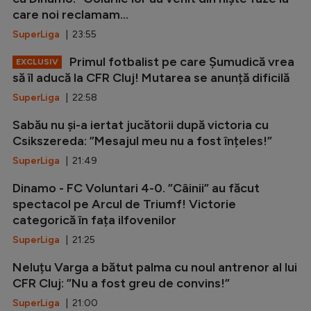
care noi reclamam...
SuperLiga
| 23:55
Primul fotbalist pe care Șumudică vrea
EXCLUSIV
să îl aducă la CFR Cluj! Mutarea se anunță dificilă
SuperLiga
| 22:58
Sabău nu și-a iertat jucătorii după victoria cu
Csikszereda: ”Mesajul meu nu a fost înțeles!”
SuperLiga
| 21:49
Dinamo - FC Voluntari 4-0. ”Câinii” au făcut
spectacol pe Arcul de Triumf! Victorie
categorică în fața ilfovenilor
SuperLiga
| 21:25
Neluțu Varga a bătut palma cu noul antrenor al lui
CFR Cluj: ”Nu a fost greu de convins!”
SuperLiga
| 21:00