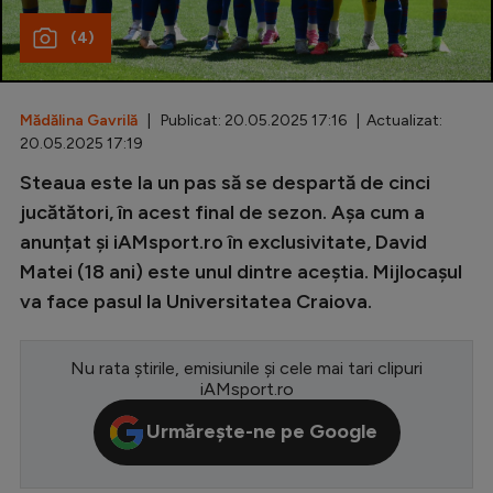
(4)
Special
Diverse
Inedit
Mădălina Gavrilă
| Publicat: 20.05.2025 17:16 | Actualizat:
20.05.2025 17:19
Clasamente
Steaua este la un pas să se despartă de cinci
jucătători, în acest final de sezon. Așa cum a
anunțat și iAMsport.ro în exclusivitate, David
Matei (18 ani) este unul dintre aceștia. Mijlocașul
Champions League
va face pasul la Universitatea Craiova.
Europa League
Conference League
Nu rata știrile, emisiunile și cele mai tari clipuri
iAMsport.ro
CM 2026
Urmărește-ne pe Google
Premier League
LaLiga