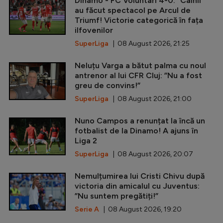
Dinamo - FC Voluntari 4-0. ”Câinii”
au făcut spectacol pe Arcul de
Triumf! Victorie categorică în fața
ilfovenilor
SuperLiga
| 08 August 2026, 21:25
Neluțu Varga a bătut palma cu noul
antrenor al lui CFR Cluj: ”Nu a fost
greu de convins!”
SuperLiga
| 08 August 2026, 21:00
Nuno Campos a renunțat la încă un
fotbalist de la Dinamo! A ajuns în
Liga 2
SuperLiga
| 08 August 2026, 20:07
Nemulțumirea lui Cristi Chivu după
victoria din amicalul cu Juventus:
”Nu suntem pregătiți!”
Serie A
| 08 August 2026, 19:20