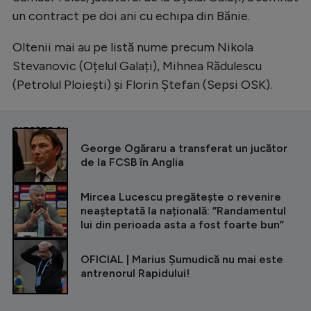
un contract pe doi ani cu echipa din Bănie.
Oltenii mai au pe listă nume precum Nikola
Stevanovic (Oțelul Galați), Mihnea Rădulescu
(Petrolul Ploiești) și Florin Ștefan (Sepsi OSK).
CITEȘTE ȘI
George Ogăraru a transferat un jucător
de la FCSB în Anglia
Mircea Lucescu pregătește o revenire
neașteptată la națională: ”Randamentul
lui din perioada asta a fost foarte bun”
OFICIAL | Marius Șumudică nu mai este
antrenorul Rapidului!