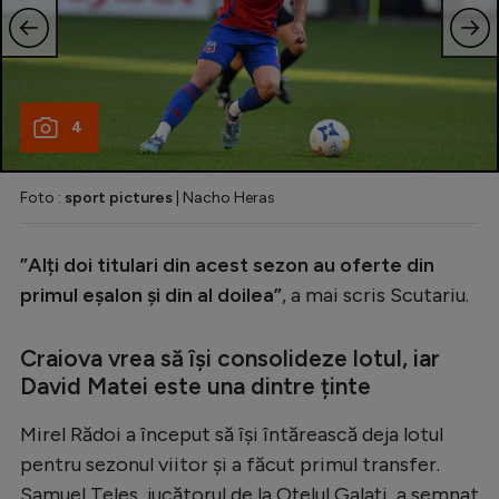
4
Foto :
sport pictures
| Nacho Heras
”Alți doi titulari din acest sezon au oferte din
primul eșalon și din al doilea”
, a mai scris Scutariu.
Craiova vrea să își consolideze lotul, iar
David Matei este una dintre ținte
Mirel Rădoi a început să își întărească deja lotul
pentru sezonul viitor și a făcut primul transfer.
Samuel Teles, jucătorul de la Oțelul Galați, a semnat