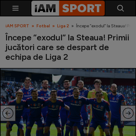
iAM SPORT
Fotbal
Liga 2
Începe ”exodul” la Steaua! Prim
Începe ”exodul” la Steaua! Primii
jucători care se despart de
echipa de Liga 2
SuperLiga
Liga 2
Cupa României
Echipa Națională
U21
Fotbal feminin